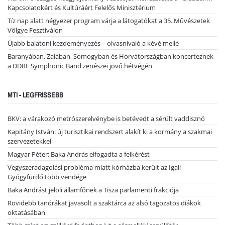
Kapcsolatokért és Kultúráért Felelős Minisztérium
Tíz nap alatt négyezer program várja a látogatókat a 35. Művészetek
Völgye Fesztiválon
Újabb balatoni kezdeményezés – olvasnivaló a kévé mellé
Baranyában, Zalában, Somogyban és Horvátországban koncerteznek
a DDRF Symphonic Band zenészei jövő hétvégén
MTI - LEGFRISSEBB
BKV: a várakozó metrószerelvénybe is betévedt a sérült vaddisznó
Kapitány István: új turisztikai rendszert alakít ki a kormány a szakmai
szervezetekkel
Magyar Péter: Baka András elfogadta a felkérést
Vegyszeradagolási probléma miatt kórházba került az Igali
Gyógyfürdő több vendége
Baka Andrást jelöli államfőnek a Tisza parlamenti frakciója
Rövidebb tanórákat javasolt a szaktárca az alsó tagozatos diákok
oktatásában