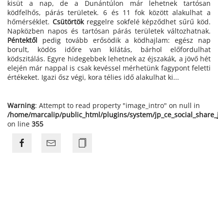
kisüt a nap, de a Dunántúlon már lehetnek tartósan
ködfelhős, párás területek. 6 és 11 fok között alakulhat a
hőmérséklet.
Csütörtök
reggelre sokfelé képződhet sűrű köd.
Napközben napos és tartósan párás területek változhatnak.
Péntektől
pedig tovább erősödik a ködhajlam: egész nap
borult, ködös időre van kilátás, bárhol előfordulhat
ködszitálás. Egyre hidegebbek lehetnek az éjszakák, a jövő hét
elején már nappal is csak kevéssel mérhetünk fagypont feletti
értékeket. Igazi ősz végi, kora télies idő alakulhat ki...
Warning
: Attempt to read property "image_intro" on null in
/home/marcalip/public_html/plugins/system/jp_ce_social_share
on line
355