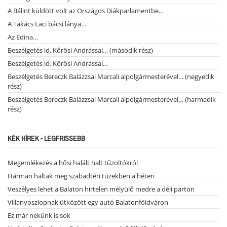
A Bálint küldött volt az Országos Diákparlamentbe…
A Takács Laci bácsi lánya…
Az Edina…
Beszélgetés id. Kőrösi Andrással… (második rész)
Beszélgetés id. Kőrösi Andrással…
Beszélgetés Bereczk Balázzsal Marcali alpolgármesterével… (negyedik
rész)
Beszélgetés Bereczk Balázzsal Marcali alpolgármesterével… (harmadik
rész)
KÉK HÍREK - LEGFRISSEBB
Megemlékezés a hősi halált halt tűzoltókról
Hárman haltak meg szabadtéri tüzekben a héten
Veszélyes lehet a Balaton hirtelen mélyülő medre a déli parton
Villanyoszlopnak ütközött egy autó Balatonföldváron
Ez már nekünk is sok