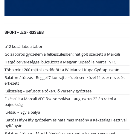
SPORT - LEGFRISSEBB
u12 kosárlabda tábor
Gólzáporos győzelem a felkészülésben: hat gólt szerzett a Marcali
Hatgólos vereséggel búcsúzott a Magyar Kupától a Marcali VFC
Több mint 200 rajttal kezdődött a IV. Marcali Kupa Gyótapusztán
Balaton-átúszás - Reggel 7-kor rajt, előzetesen közel 11 ezer nevezés
érkezett
Kékszalag – Befutott a tókerülő verseny győztese
Elkészült a Marcali VFC őszi sorsolása – augusztus 22-én rajtol a
bajnokság
Ju-Jitsu – Egy a pálya
Kettős Fifty-Fifty győzelem és hatalmas mezőny a Kékszalag Fesztivál
nyitányán
Balaton-átúszás - Most hétvégén sem rendezik meg a versenyt