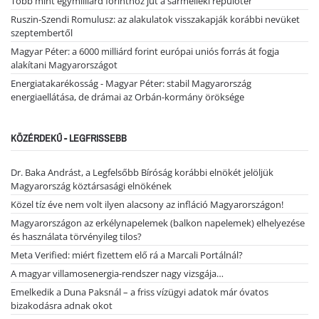
Több mint egymilliárd forinthoz jut a sármelléki repülőtér
Ruszin-Szendi Romulusz: az alakulatok visszakapják korábbi nevüket
szeptembertől
Magyar Péter: a 6000 milliárd forint európai uniós forrás át fogja
alakítani Magyarországot
Energiatakarékosság - Magyar Péter: stabil Magyarország
energiaellátása, de drámai az Orbán-kormány öröksége
KÖZÉRDEKŰ - LEGFRISSEBB
Dr. Baka Andrást, a Legfelsőbb Bíróság korábbi elnökét jelöljük
Magyarország köztársasági elnökének
Közel tíz éve nem volt ilyen alacsony az infláció Magyarországon!
Magyarországon az erkélynapelemek (balkon napelemek) elhelyezése
és használata törvényileg tilos?
Meta Verified: miért fizettem elő rá a Marcali Portálnál?
A magyar villamosenergia-rendszer nagy vizsgája…
Emelkedik a Duna Paksnál – a friss vízügyi adatok már óvatos
bizakodásra adnak okot