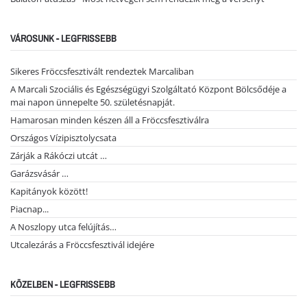
VÁROSUNK - LEGFRISSEBB
Sikeres Fröccsfesztivált rendeztek Marcaliban
A Marcali Szociális és Egészségügyi Szolgáltató Központ Bölcsődéje a
mai napon ünnepelte 50. születésnapját.
Hamarosan minden készen áll a Fröccsfesztiválra
Országos Vízipisztolycsata
Zárják a Rákóczi utcát …
Garázsvásár …
Kapitányok között!
Piacnap...
A Noszlopy utca felújítás…
Utcalezárás a Fröccsfesztivál idejére
KÖZELBEN - LEGFRISSEBB