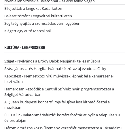
Nyári ellenőrzések a Balatonnál – az első félidő végén
Elfojtották a lángokat Kadarkúton
Baleset történt Lengyeltóti külterületén
Segítségnyújtás a szomszédos vármegyében
Kiégett egy autó Marcalinál
KULTÚRA - LEGFRISSEBB
Sziget - Nyilvános a Bródy Dalok Napjának teljes műsora
Szász Jánossal és Hargitai Ivánnal készül az új évadra a Csiky
Kaposfest - Nemzetközi hírű művészek lépnek fel a kamarazenei
fesztiválon
Hamarosan kezdődik a Centrál Színház nyári programsorozata a
Szigliget Várudvarban
A Queen budapesti koncertfilmje felújítva lesz látható ősszel a
mozikban
ÉLET.KÉP - Balatonmáriafürdő: kortárs fotótárlat nyílt a település 130.
évfordulóján
Három országos közgyűjtemény vezetőjét menesztette a Társadalmi