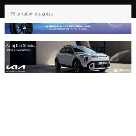
Fő tartalom átugrása