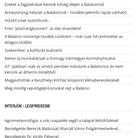
Ezeket a fagylaltokat keresik hőség idején a Balatonnál
Árvaszúnyog helyzet a Balatonnál – további jelentős rajzás várható
Hűsítő vizet osztottunk...
Friss "pisztrángkonzerv" az idei strandétel
A Balaton vízszintje tovább csökkent – már csak 54 centiméter az
átlagos vízállás
Szakember: a kútfúrás buktatói
Keresi új munkatársait a Somogy Vármegyei Kormányhivatal
G7: újabban csak az utolsó percben indulunk a Balatonra, és nem
kérünk az éttermi mirelitből
Megjavították a Keszthelyi Kórház központi klímaberendezését
Még mindig repülőgéproncsokat rejt a Balaton
INTERJÚK - LEGFRISSEBB
Agrometeorológia: a sok csapadék segíti a talajok feltöltődését
Beszélgetés Bereczk Balázzsal, Marcali Város Polgármesterével…
Beszélgetés Dr. Király Péterrel…