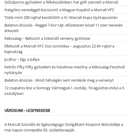
Gólzáporos győzelem a felkészülésben: hat gólt szerzett a Marcali
Hatgólos vereséggel búcsúzott a Magyar Kupától a Marcali VFC
Több mint 200 rajttal kezdődött a IV. Marcali Kupa Gyótapusztán
Balaton-átúszás - Reggel 7-kor rajt, előzetesen közel 11 ezer nevezés
érkezett
Kékszalag – Befutott a tókerülő verseny győztese
Elkészült a Marcali VFC őszi sorsolása – augusztus 22-én rajtol a
bajnokság
Ju-Jitsu – Egy a pálya
Kettős Fifty-Fifty győzelem és hatalmas mezőny a Kékszalag Fesztivál
nyitányán
Balaton-átúszás - Most hétvégén sem rendezik meg a versenyt
12 csapatos lesz a Somogy Vármegyei I. osztály, 16 együttes indul a II.
osztályban
VÁROSUNK - LEGFRISSEBB
A Marcali Szociális és Egészségügyi Szolgáltató Központ Bölcsődéje a
mai napon ünnepelte 50. születésnapját.