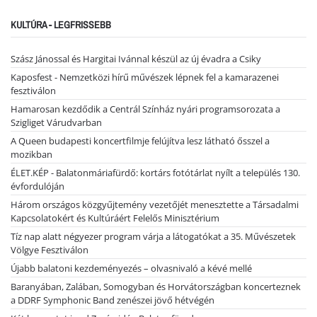
KULTÚRA - LEGFRISSEBB
Szász Jánossal és Hargitai Ivánnal készül az új évadra a Csiky
Kaposfest - Nemzetközi hírű művészek lépnek fel a kamarazenei
fesztiválon
Hamarosan kezdődik a Centrál Színház nyári programsorozata a
Szigliget Várudvarban
A Queen budapesti koncertfilmje felújítva lesz látható ősszel a
mozikban
ÉLET.KÉP - Balatonmáriafürdő: kortárs fotótárlat nyílt a település 130.
évfordulóján
Három országos közgyűjtemény vezetőjét menesztette a Társadalmi
Kapcsolatokért és Kultúráért Felelős Minisztérium
Tíz nap alatt négyezer program várja a látogatókat a 35. Művészetek
Völgye Fesztiválon
Újabb balatoni kezdeményezés – olvasnivaló a kévé mellé
Baranyában, Zalában, Somogyban és Horvátországban koncerteznek
a DDRF Symphonic Band zenészei jövő hétvégén