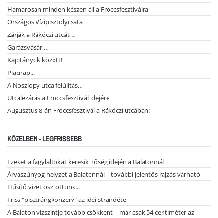
Hamarosan minden készen áll a Fröccsfesztiválra
Országos Vízipisztolycsata
Zárják a Rákóczi utcát …
Garázsvásár …
Kapitányok között!
Piacnap...
A Noszlopy utca felújítás…
Utcalezárás a Fröccsfesztivál idejére
Augusztus 8-án Fröccsfesztivál a Rákóczi utcában!
KÖZELBEN - LEGFRISSEBB
Ezeket a fagylaltokat keresik hőség idején a Balatonnál
Árvaszúnyog helyzet a Balatonnál – további jelentős rajzás várható
Hűsítő vizet osztottunk...
Friss "pisztrángkonzerv" az idei strandétel
A Balaton vízszintje tovább csökkent – már csak 54 centiméter az