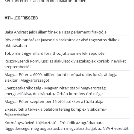
Két koncertet is ad Zorán idén Balatonfüreden
MTI - LEGFRISSEBB
Baka Andrást jelöli államfőnek a Tisza parlamenti frakciója
Rövidebb tanórákat javasolt a szaktárca az alsó tagozatos diákok
oktatásában
Több mint egymilliárd forinthoz jut a sármelléki repülőtér
Ruszin-Szendi Romulusz: az alakulatok visszakapják korábbi nevüket
szeptembertől
Magyar Péter: a 6000 milliárd forint európai uniós forrás át fogja
alakítani Magyarországot
Energiatakarékosság - Magyar Péter: stabil Magyarország
energiaellátása, de drámai az Orbán-kormány öröksége
Magyar Péter: szeptember 15-étől csökken a tűzifa áfája
Elkészültek a tervek a balatoni térség komplex víziközmű-
fejlesztéséhez
Kormányszóvivői tájékoztató - Erősödik az agrárkamara
függetlensége, még augusztusban megválaszthatják az NVVH vezetőit