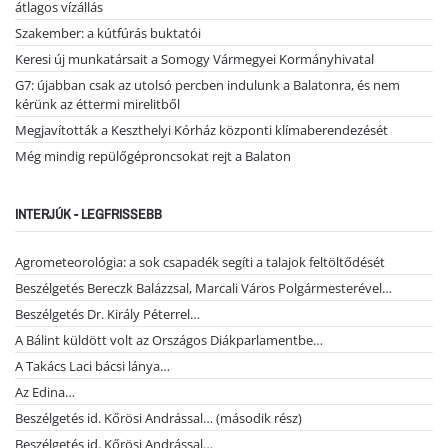
átlagos vízállás
Szakember: a kútfúrás buktatói
Keresi új munkatársait a Somogy Vármegyei Kormányhivatal
G7: újabban csak az utolsó percben indulunk a Balatonra, és nem
kérünk az éttermi mirelitből
Megjavították a Keszthelyi Kórház központi klímaberendezését
Még mindig repülőgéproncsokat rejt a Balaton
INTERJÚK - LEGFRISSEBB
Agrometeorológia: a sok csapadék segíti a talajok feltöltődését
Beszélgetés Bereczk Balázzsal, Marcali Város Polgármesterével…
Beszélgetés Dr. Király Péterrel…
A Bálint küldött volt az Országos Diákparlamentbe…
A Takács Laci bácsi lánya…
Az Edina…
Beszélgetés id. Kőrösi Andrással… (második rész)
Beszélgetés id. Kőrösi Andrással…