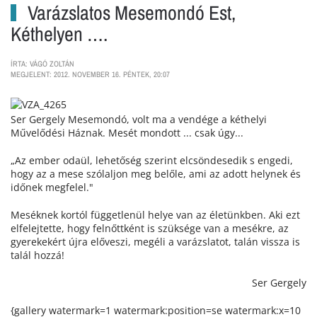
Varázslatos Mesemondó Est,
Kéthelyen ….
ÍRTA: VÁGÓ ZOLTÁN
MEGJELENT: 2012. NOVEMBER 16. PÉNTEK, 20:07
Ser Gergely Mesemondó, volt ma a vendége a kéthelyi
Művelődési Háznak. Mesét mondott ... csak úgy...
„Az ember odaül, lehetőség szerint elcsöndesedik s engedi,
hogy az a mese szólaljon meg belőle, ami az adott helynek és
időnek megfelel."
Meséknek kortól függetlenül helye van az életünkben. Aki ezt
elfelejtette, hogy felnőttként is szüksége van a mesékre, az
gyerekekért újra előveszi, megéli a varázslatot, talán vissza is
talál hozzá!
Ser Gergely
{gallery watermark=1 watermark:position=se watermark:x=10