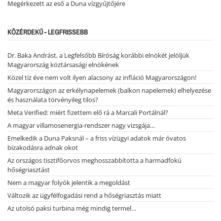
Megérkezett az eső a Duna vízgyűjtőjére
KÖZÉRDEKŰ - LEGFRISSEBB
Dr. Baka Andrást, a Legfelsőbb Bíróság korábbi elnökét jelöljük
Magyarország köztársasági elnökének
Közel tíz éve nem volt ilyen alacsony az infláció Magyarországon!
Magyarországon az erkélynapelemek (balkon napelemek) elhelyezése
és használata törvényileg tilos?
Meta Verified: miért fizettem elő rá a Marcali Portálnál?
A magyar villamosenergia-rendszer nagy vizsgája…
Emelkedik a Duna Paksnál – a friss vízügyi adatok már óvatos
bizakodásra adnak okot
Az országos tisztifőorvos meghosszabbította a harmadfokú
hőségriasztást
Nem a magyar folyók jelentik a megoldást
Változik az ügyfélfogadási rend a hőségriasztás miatt
Az utolsó paksi turbina még mindig termel…