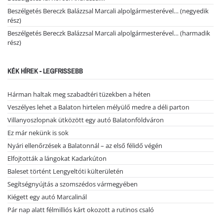
Beszélgetés Bereczk Balázzsal Marcali alpolgármesterével… (negyedik
rész)
Beszélgetés Bereczk Balázzsal Marcali alpolgármesterével… (harmadik
rész)
KÉK HÍREK - LEGFRISSEBB
Hárman haltak meg szabadtéri tüzekben a héten
Veszélyes lehet a Balaton hirtelen mélyülő medre a déli parton
Villanyoszlopnak ütközött egy autó Balatonföldváron
Ez már nekünk is sok
Nyári ellenőrzések a Balatonnál – az első félidő végén
Elfojtották a lángokat Kadarkúton
Baleset történt Lengyeltóti külterületén
Segítségnyújtás a szomszédos vármegyében
Kiégett egy autó Marcalinál
Pár nap alatt félmilliós kárt okozott a rutinos csaló