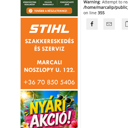
Warning
: Attempt to r
/home/marcalip/public
on line
355