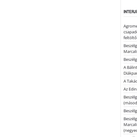
INTERJ
Agrome
csapadé
feltölt
Beszélg
Marcal
Beszélg
A Bálin
Diákpa
A Takác
Az Edi
Beszélg
(másodi
Beszélg
Beszélg
Marcal
(negyed