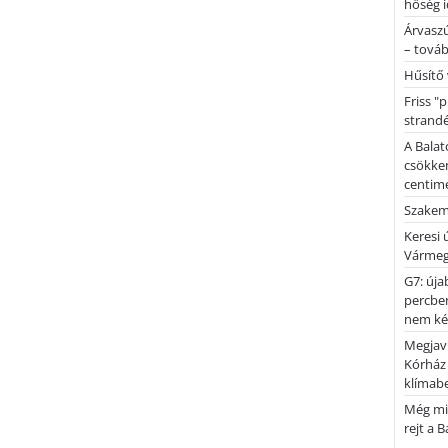
hőség i
Árvaszú
– továb
Hűsítő 
Friss "
strandé
A Balat
csökken
centimé
Szakemb
Keresi
Vármeg
G7: úja
percben
nem kér
Megjaví
Kórház
klímab
Még mi
rejt a 