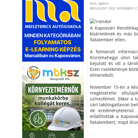
ÍRTA: SMRFK
MEGJELENT: 2012. NOVEMBER 17.
A Kaposvári Rendőrkap
kísérletének és más b
fiatalember ellen.
A felmerült informác
Kisrómahegyi úton tal
bejutott és ott a táro
Ezen cselekménye közb
elmenekült.
November 15-én a késő
megkísérelte eltula
színesfémet. Ekkor a t
zárt lakóingatlanon bel
de eredménytelenül. A
előállították a Kaposv
fiatalembert, majd őrize