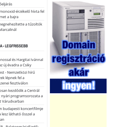
eljárás
monoxid-érzékelő hívta fel
lmet a bajra
megnehezítette a tűzoltók
Marcalinál
A - LEGFRISSEBB
ánossal és Hargitai Ivánnal
az új évadra a Csiky
st - Nemzetközi hírű
k lépnek fel a
enei fesztiválon
san kezdődik a Centrál
z nyári programsorozata a
et Várudvarban
n budapesti koncertfilmje
a lesz látható ősszel a
ban
P - Balatonmáriafürdő: