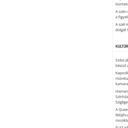
büntető
A szén-
a figye
A szél 
dolgát 
KULTÚR
Szász J
készül 
Kaposfe
művésze
kamaraz
Hamaro
Színhá
Sziglig
A Quee
felújítv
mozik
ÉLET.KÉ