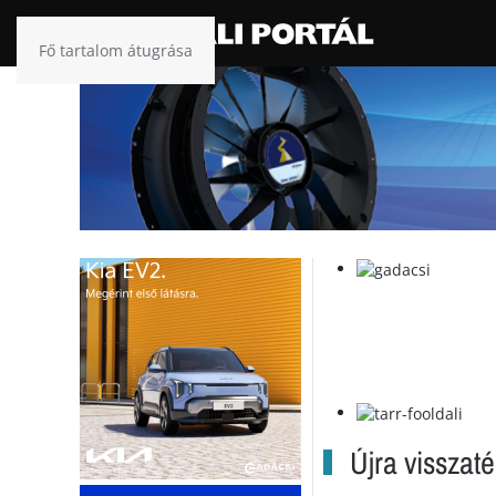
Fő tartalom átugrása
Újra visszatér