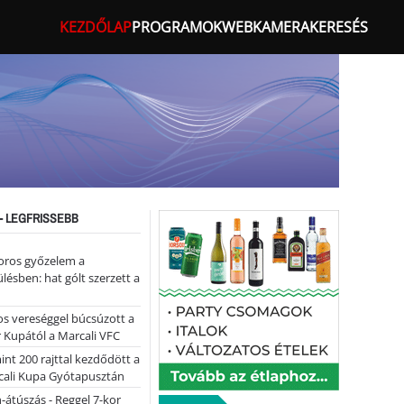
KEZDŐLAP
PROGRAMOK
WEBKAMERA
KERESÉS
- LEGFRISSEBB
oros győzelem a
ülésben: hat gólt szerzett a
s vereséggel búcsúzott a
 Kupától a Marcali VFC
nt 200 rajttal kezdődött a
cali Kupa Gyótapusztán
-átúszás - Reggel 7-kor