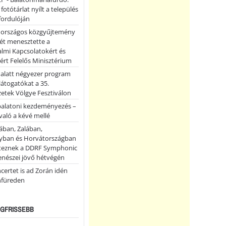
 fotótárlat nyílt a település
fordulóján
országos közgyűjtemény
ét menesztette a
lmi Kapcsolatokért és
ért Felelős Minisztérium
 alatt négyezer program
 látogatókat a 35.
etek Völgye Fesztiválon
balatoni kezdeményezés –
való a kévé mellé
ában, Zalában,
ban és Horvátországban
teznek a DDRF Symphonic
enészei jövő hétvégén
certet is ad Zorán idén
nfüreden
LEGFRISSEBB