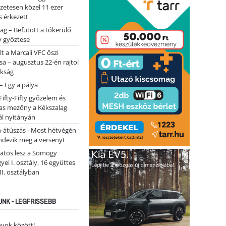
lőzetesen közel 11 ezer
 érkezett
ag – Befutott a tókerülő
y győztese
lt a Marcali VFC őszi
sa – augusztus 22-én rajtol
okság
 – Egy a pálya
Fifty-Fifty győzelem és
as mezőny a Kékszalag
ál nyitányán
n-átúszás - Most hétvégén
ndezik meg a versenyt
atos lesz a Somogy
ei I. osztály, 16 együttes
 II. osztályban
NK - LEGFRISSEBB
yok között!