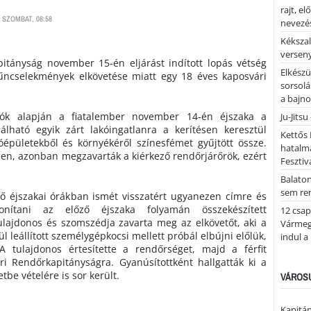
rajt, e
 SZOMBAT, 08:58
nevezés
Kékszal
versen
itányság november 15-én eljárást indított lopás vétség
Elkészü
űncselekmények elkövetése miatt egy 18 éves kaposvári
sorsolá
a bajn
iók alapján a fiatalember november 14-én éjszaka a
Ju-Jitsu
álható egyik zárt lakóingatlanra a kerítésen keresztül
Kettős 
lóépületekből és környékéről színesfémet gyűjtött össze.
hatalm
en, azonban megzavarták a kiérkező rendőrjárőrök, ezért
Fesztiv
Balato
sem re
 éjszakai órákban ismét visszatért ugyanezen címre és
jdonítani az előző éjszaka folyamán összekészített
12 csap
ulajdonos és szomszédja zavarta meg az elkövetőt, aki a
Vármegy
ül leállított személygépkocsi mellett próbál elbújni előlük,
indul a
 tulajdonos értesítette a rendőrséget, majd a férfit
ári Rendőrkapitányságra. Gyanúsítottként hallgatták ki a
tbe vételére is sor került.
VÁROSU
Kapitán