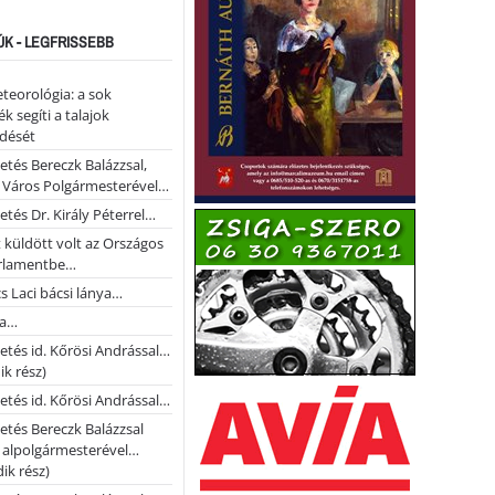
ÚK - LEGFRISSEBB
teorológia: a sok
k segíti a talajok
ődését
etés Bereczk Balázzsal,
i Város Polgármesterével…
etés Dr. Király Péterrel…
t küldött volt az Országos
rlamentbe…
s Laci bácsi lánya…
na…
etés id. Kőrösi Andrással…
k rész)
etés id. Kőrösi Andrással…
etés Bereczk Balázzsal
i alpolgármesterével…
ik rész)