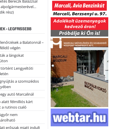
etés Bereczk Balázzsal
i alpolgármesterével…
ik rész)
REK - LEGFRISSEBB
llenőrzések a Balatonnál –
 félidő végén
tták a lángokat
úton
 történt Lengyeltóti
letén
égnyújtás a szomszédos
gyében
 egy autó Marcalinál
alatt félmilliós kárt
 a rutinos csaló
ügyőr nem
árolható
ati erőszak miatt indult