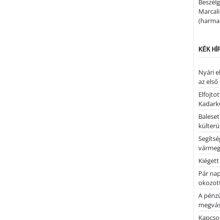
Beszélg
Marcal
(harmad
KÉK HÍ
Nyári e
az első
Elfojto
Kadark
Baleset
külterü
Segíts
várme
Kiégett
Pár nap 
okozott
A pénz
megvás
Kapcsol