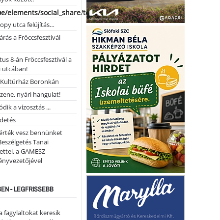
...
me/elements/social_share/templates/template.php
opy utca felújítás…
árás a Fröccsfesztivál
us 8-án Fröccsfesztivál a
 utcában!
Kultúrház Boronkán
 zene, nyári hangulat!
dik a vízosztás ...
rdetés
 érték vesz bennünket
Beszélgetés Tanai
ettel, a GAMESZ
ényvezetőjével
EN - LEGFRISSEBB
a fagylaltokat keresik