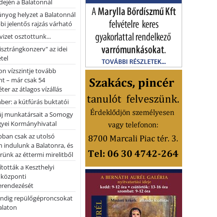
dején a Balatonnál
nyog helyzet a Balatonnál
bi jelentős rajzás várható
vizet osztottunk...
pisztrángkonzerv" az idei
tel
on vízszintje tovább
t – már csak 54
ter az átlagos vízállás
er: a kútfúrás buktatói
 új munkatársait a Somogy
yei Kormányhivatal
bban csak az utolsó
 indulunk a Balatonra, és
ünk az éttermi mirelitből
tották a Keszthelyi
 központi
erendezését
ndig repülőgéproncsokat
Balaton