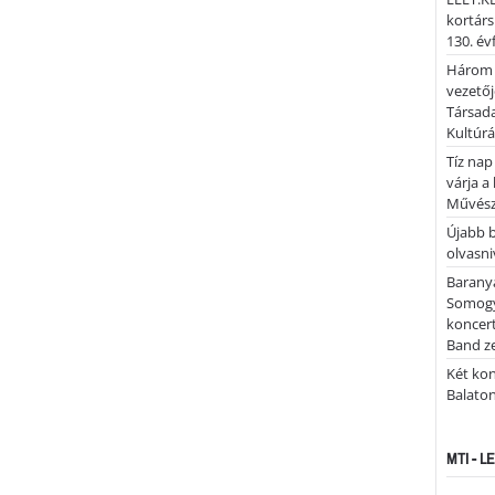
kortárs
130. év
Három 
vezetőj
Társada
Kultúrá
Tíz nap
várja a
Művész
Újabb 
olvasni
Barany
Somogy
koncer
Band z
Két kon
Balato
MTI - 