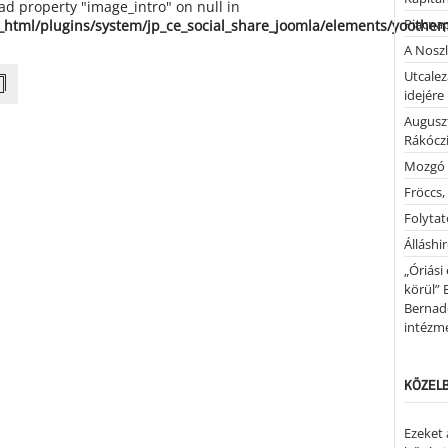
ead property "image_intro" on null in
Piacnap
_html/plugins/system/jp_ce_social_share_joomla/elements/yoothe
A Noszl
Utcalez
idejére
Auguszt
Rákóczi
Mozgó 
Fröccs,
Folytató
Álláshi
„Óriási
körül” 
Bernad
intézm
KÖZELB
Ezeket 