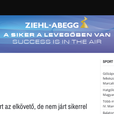
SPORT 
Gólzáp
felkész
Marcali
Hatgólo
Magyar
Több mi
t az elkövető, de nem járt sikerrel
IV. Mar
Balaton