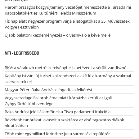
Három országos közgyűjtemény vezetőjét menesztette a Társadalmi
Kapcsolatokért és Kultúráért Felelős Minisztérium
Tíz nap alatt négyezer program várja a látogatókat a 35. Művészetek
Völgye Fesztiválon
Újabb balatoni kezdeményezés – olvasnivaló a kévé mellé
MTI - LEGFRISSEBB
BKV: a várakozó metrószerelvénybe is betévedt a sérült vaddisznó
Kapitány István: új turisztikai rendszert alakít ki a kormány a szakmai
szervezetekkel
Magyar Péter: Baka András elfogadta a felkérést
Vegyszeradagolási probléma miatt kórházba került az Igali
Gyógyfürdő több vendége
Baka Andrást jelöli államfőnek a Tisza parlamenti frakciója
Rövidebb tanórákat javasolt a szaktárca az alsó tagozatos diákok
oktatásában
Több mint egymilliárd forinthoz jut a sármelléki repülőtér