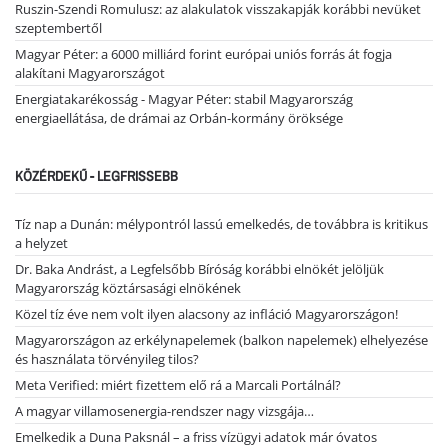
Ruszin-Szendi Romulusz: az alakulatok visszakapják korábbi nevüket
szeptembertől
Magyar Péter: a 6000 milliárd forint európai uniós forrás át fogja
alakítani Magyarországot
Energiatakarékosság - Magyar Péter: stabil Magyarország
energiaellátása, de drámai az Orbán-kormány öröksége
KÖZÉRDEKŰ - LEGFRISSEBB
Tíz nap a Dunán: mélypontról lassú emelkedés, de továbbra is kritikus
a helyzet
Dr. Baka Andrást, a Legfelsőbb Bíróság korábbi elnökét jelöljük
Magyarország köztársasági elnökének
Közel tíz éve nem volt ilyen alacsony az infláció Magyarországon!
Magyarországon az erkélynapelemek (balkon napelemek) elhelyezése
és használata törvényileg tilos?
Meta Verified: miért fizettem elő rá a Marcali Portálnál?
A magyar villamosenergia-rendszer nagy vizsgája…
Emelkedik a Duna Paksnál – a friss vízügyi adatok már óvatos