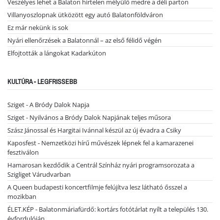
Veszélyes lehet a Balaton hirtelen mélyülő medre a déli parton
Villanyoszlopnak ütközött egy autó Balatonföldváron
Ez már nekünk is sok
Nyári ellenőrzések a Balatonnál – az első félidő végén
Elfojtották a lángokat Kadarkúton
KULTÚRA - LEGFRISSEBB
Sziget - A Bródy Dalok Napja
Sziget - Nyilvános a Bródy Dalok Napjának teljes műsora
Szász Jánossal és Hargitai Ivánnal készül az új évadra a Csiky
Kaposfest - Nemzetközi hírű művészek lépnek fel a kamarazenei
fesztiválon
Hamarosan kezdődik a Centrál Színház nyári programsorozata a
Szigliget Várudvarban
A Queen budapesti koncertfilmje felújítva lesz látható ősszel a
mozikban
ÉLET.KÉP - Balatonmáriafürdő: kortárs fotótárlat nyílt a település 130.
évfordulóján