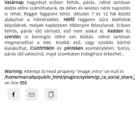
Vasárnap
nagyrészt erősen felhős, párás, néhol tartósan
ködös időre számíthatunk, de délen és keleten némi napsütés
is lehet. Reggel fagypont körül, délután 7 és 12 fok között
alakulhat a hőmérséklet.
Hétfő
reggelre sűrű ködfoltok
képződnek, melyek napközben többnyire feloszlanak. Erősen
felhős, párás idő várható, eső nem alakul ki.
Kedden
és
szerdán
is borongós időre van kilátás, néhol tartósan
megmaradhat a köd. Kisebb eső, vagy szitálás bárhol
kialakulhat.
Csütörtökön
és
pénteken
eseménytelen, borús,
párás idő valószínű, majd szombaton hidegfront érkezhet...
Warning
: Attempt to read property "image_intro" on null in
/home/marcalip/public_html/plugins/system/jp_ce_social_share
on line
355