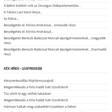
A Bálint küldött volt az Országos Diákparlamentbe…
A Takács Laci bácsi lánya…
Az Edina…
Beszélgetés id. Kőrösi Andrással… (második rész)
Beszélgetés id. Kőrösi Andrással…
Beszélgetés Bereczk Balázzsal Marcali alpolgármesterével… (negyedik
rész)
Beszélgetés Bereczk Balázzsal Marcali alpolgármesterével… (harmadik
rész)
KÉK HÍREK - LEGFRISSEBB
Kényzerleszállás Röjtökmuzsajnál
Megemlékezés a hősi halált halt tűzoltókról
Tűz ütött ki egy siófoki lakásban
Megemlékezés a hősi halált halt tűzoltókról
Hárman haltak meg szabadtéri tüzekben a héten