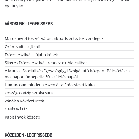
nyitányán
VÁROSUNK - LEGFRISSEBB
Maroshévízi testvérvárosunkból is érkeztek vendégek
Öröm volt segíteni!
Fröccsfesztivál – újabb képek
Sikeres Fröccsfesztivált rendeztek Marcaliban
A Marcali Szociális és Egészségügyi Szolgáltató Központ Bölcsődéje a
mai napon ünnepelte 50. születésnapját.
Hamarosan minden készen áll a Fröccsfesztiválra
Országos Vízipisztolycsata
Zárják a Rákóczi utcát …
Garázsvásár …
Kapitányok között!
KÖZELBEN - LEGFRISSEBB