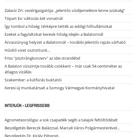
Zalavíz Zrt. vezérigazgatója: „jelentős vízdíjemelésre lenne szükség”
Tópart Ex: változás két vonatnál
Így tombol a hőség: térképre tették az eddigi hőhullámokat
Ezeket a fagylaltokat keresik hőség idején a Balatonnál
Árvaszúnyog helyzet a Balatonnál – további jelentős rajzás várható
Hűsítő vizet osztottunk...
Friss "pisztrángkonzerv" az idei strandétel
A Balaton vízszintje tovább csökkent – már csak 54 centiméter az
átlagos vízállás
Szakember: a kútfúrás buktatói
Keresi új munkatársait a Somogy Vármegyei Kormányhivatal
INTERJÚK - LEGFRISSEBB
Agrometeorológia: a sok csapadék segíti a talajok feltöltődését
Beszélgetés Bereczk Balázzsal, Marcali Város Polgármesterével…
Beszélgetés Dr. Király Péterrel…