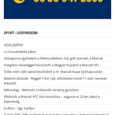
SPORT - LEGFRISSEBB
KÖZLEMÉNY
u12 kosárlabda tábor
Gólzáporos győzelem a felkészülésben: hat gólt szerzett a Marcali
Hatgólos vereséggel búcsúzott a Magyar Kupától a Marcali VFC
Több mint 200 rajttal kezdődött a IV. Marcali Kupa Gyótapusztán
Balaton-átúszás - Reggel 7-kor rajt, előzetesen közel 11 ezer nevezés
érkezett
Kékszalag – Befutott a tókerülő verseny győztese
Elkészült a Marcali VFC őszi sorsolása – augusztus 22-én rajtol a
bajnokság
Ju-Jitsu – Egy a pálya
Kettős Fifty-Fifty győzelem és hatalmas mezőny a Kékszalag Fesztivál