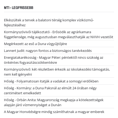
MTI - LEGFRISSEBB
Elkészültek a tervek a balatoni térség komplex víziközmű-
fejlesztéséhez
Kormányszóvivői tájékoztató - Erősödik az agrárkamara
függetlensége, még augusztusban megválaszthatják az NVVH vezetőit
Megérkezett az eső a Duna vízgyűjtőjére
Lannert Judit: nagyon fontos a biztonságos tanévkezdés
Energiatakarékosság - Magyar Péter: péntektől nincs szükség az
önkéntes fogyasztáscsökkentésre
Kormányszóvivő: két részletben érkezik az iskolakezdési támogatás,
nem kell igényelni
Hőség - Folyamatosan itatják a vadakat a somogyi erdőkben
Hőség - Kormány: a Duna Paksnál az elmúlt 24 órában négy
centimétert emelkedett
Hőség - Orbán Anita: Magyarország megkapja a kötelezettségek
alapján járó vízmennyiséget a Dunán
A Magyar Honvédségre mindig számíthatnak a magyar emberek