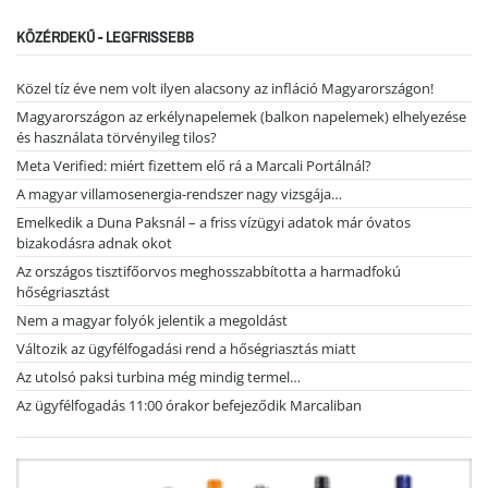
KÖZÉRDEKŰ - LEGFRISSEBB
Közel tíz éve nem volt ilyen alacsony az infláció Magyarországon!
Magyarországon az erkélynapelemek (balkon napelemek) elhelyezése
és használata törvényileg tilos?
Meta Verified: miért fizettem elő rá a Marcali Portálnál?
A magyar villamosenergia-rendszer nagy vizsgája…
Emelkedik a Duna Paksnál – a friss vízügyi adatok már óvatos
bizakodásra adnak okot
Az országos tisztifőorvos meghosszabbította a harmadfokú
hőségriasztást
Nem a magyar folyók jelentik a megoldást
Változik az ügyfélfogadási rend a hőségriasztás miatt
Az utolsó paksi turbina még mindig termel…
Az ügyfélfogadás 11:00 órakor befejeződik Marcaliban