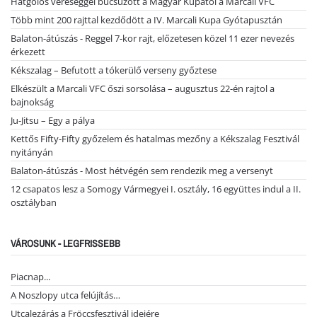
Hatgólos vereséggel búcsúzott a Magyar Kupától a Marcali VFC
Több mint 200 rajttal kezdődött a IV. Marcali Kupa Gyótapusztán
Balaton-átúszás - Reggel 7-kor rajt, előzetesen közel 11 ezer nevezés
érkezett
Kékszalag – Befutott a tókerülő verseny győztese
Elkészült a Marcali VFC őszi sorsolása – augusztus 22-én rajtol a
bajnokság
Ju-Jitsu – Egy a pálya
Kettős Fifty-Fifty győzelem és hatalmas mezőny a Kékszalag Fesztivál
nyitányán
Balaton-átúszás - Most hétvégén sem rendezik meg a versenyt
12 csapatos lesz a Somogy Vármegyei I. osztály, 16 együttes indul a II.
osztályban
VÁROSUNK - LEGFRISSEBB
Piacnap...
A Noszlopy utca felújítás…
Utcalezárás a Fröccsfesztivál idejére