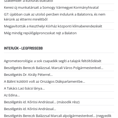
Szakember: a kútfúrás buktatói
Keresi új munkatársait a Somogy Vármegyei Kormányhivatal
G7: újabban csak az utolsó percben indulunk a Balatonra, és nem
kérünk az éttermi mirelitből
Megjavították a Keszthelyi Kórház központi klímaberendezését
Még mindig repülőgéproncsokat rejt a Balaton
INTERJÚK - LEGFRISSEBB
Agrometeorológia: a sok csapadék segíti a talajok feltöltődését
Beszélgetés Bereczk Balázzsal, Marcali Város Polgármesterével…
Beszélgetés Dr. Király Péterrel…
A Bálint küldött volt az Országos Diákparlamentbe…
A Takács Laci bácsi lánya…
Az Edina…
Beszélgetés id. Kőrösi Andrással… (második rész)
Beszélgetés id. Kőrösi Andrással…
Beszélgetés Bereczk Balázzsal Marcali alpolgármesterével… (negyedik