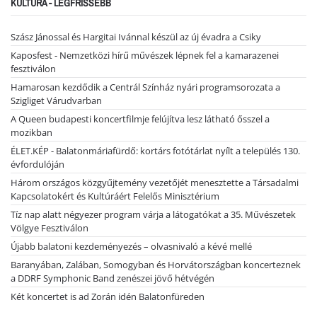
KULTÚRA - LEGFRISSEBB
Szász Jánossal és Hargitai Ivánnal készül az új évadra a Csiky
Kaposfest - Nemzetközi hírű művészek lépnek fel a kamarazenei
fesztiválon
Hamarosan kezdődik a Centrál Színház nyári programsorozata a
Szigliget Várudvarban
A Queen budapesti koncertfilmje felújítva lesz látható ősszel a
mozikban
ÉLET.KÉP - Balatonmáriafürdő: kortárs fotótárlat nyílt a település 130.
évfordulóján
Három országos közgyűjtemény vezetőjét menesztette a Társadalmi
Kapcsolatokért és Kultúráért Felelős Minisztérium
Tíz nap alatt négyezer program várja a látogatókat a 35. Művészetek
Völgye Fesztiválon
Újabb balatoni kezdeményezés – olvasnivaló a kévé mellé
Baranyában, Zalában, Somogyban és Horvátországban koncerteznek
a DDRF Symphonic Band zenészei jövő hétvégén
Két koncertet is ad Zorán idén Balatonfüreden