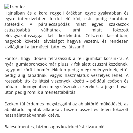
Hajnalban és a kora reggeli órákban egyre gyakrabban és
egyre intenzívebben fordul elő köd, este pedig korábban
sötétedik. A páralecsapódás miatt egyes szakaszok
csúszósabbá válhatnak, ami miatt fokozott
elővigyázatossággal kell közlekedni. Célszerű lassabban,
nagyobb követési távolságot hagyva vezetni, és rendesen
kivilágítani a járművet. Látni és látszani!
Fontos, hogy időben felrakassuk a téli gumikat kocsinkra. A
nyári gumiabroncsok már plusz 7 fok alatt csúszni kezdenek,
fagypont körüli hőmérsékleten pedig megkeményednek, ettől
pedig alig tapadnak, vagyis használatuk veszélyes lehet. A
rosszabb út- és látási viszonyok között – például esőben és
hóban – könnyebben megcsúsznak a kerekek, a jeges-havas
úton pedig romlik a menetstabilitás.
Ezeken túl érdemes megvizsgálni az ablaktörlő működését, az
ablaktörlő lapátok állapotát, hiszen ősszel és télen fokozott
használatnak vannak kitéve.
Balesetmentes, biztonságos közlekedést kívánunk!