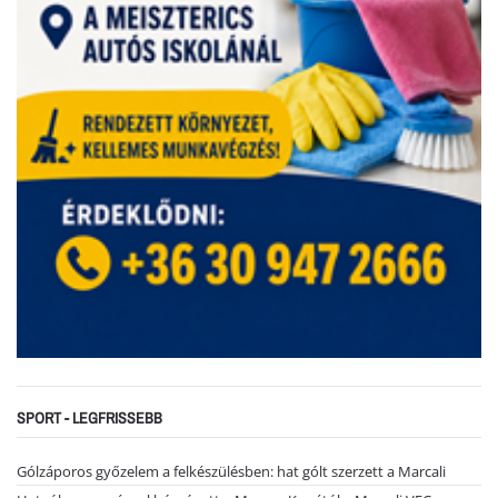
SPORT - LEGFRISSEBB
Gólzáporos győzelem a felkészülésben: hat gólt szerzett a Marcali