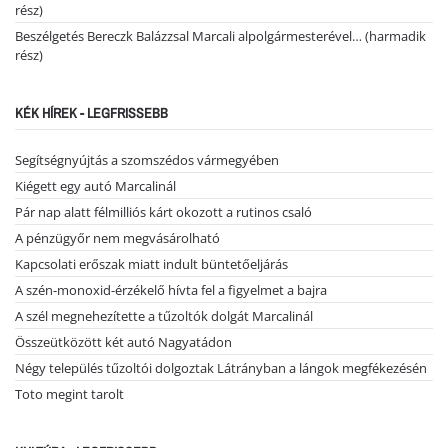
rész)
Beszélgetés Bereczk Balázzsal Marcali alpolgármesterével… (harmadik
rész)
KÉK HÍREK - LEGFRISSEBB
Segítségnyújtás a szomszédos vármegyében
Kiégett egy autó Marcalinál
Pár nap alatt félmilliós kárt okozott a rutinos csaló
A pénzügyőr nem megvásárolható
Kapcsolati erőszak miatt indult büntetőeljárás
A szén-monoxid-érzékelő hívta fel a figyelmet a bajra
A szél megnehezítette a tűzoltók dolgát Marcalinál
Összeütközött két autó Nagyatádon
Négy település tűzoltói dolgoztak Látrányban a lángok megfékezésén
Toto megint tarolt