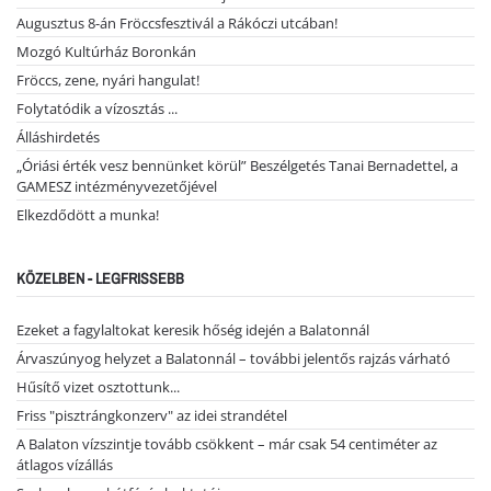
Augusztus 8-án Fröccsfesztivál a Rákóczi utcában!
Mozgó Kultúrház Boronkán
Fröccs, zene, nyári hangulat!
Folytatódik a vízosztás ...
Álláshirdetés
„Óriási érték vesz bennünket körül” Beszélgetés Tanai Bernadettel, a
GAMESZ intézményvezetőjével
Elkezdődött a munka!
KÖZELBEN - LEGFRISSEBB
Ezeket a fagylaltokat keresik hőség idején a Balatonnál
Árvaszúnyog helyzet a Balatonnál – további jelentős rajzás várható
Hűsítő vizet osztottunk...
Friss "pisztrángkonzerv" az idei strandétel
A Balaton vízszintje tovább csökkent – már csak 54 centiméter az
átlagos vízállás