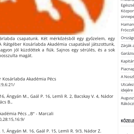
Egészsé
Közpon
ünnepel
Hamaro
Fröccsf
Országo
sárlabda csapatunk. Két mérkőzésből egy győzelem, egy
A Rátgéber Kosárlabda Akadémia csapatával játszottunk,
Zárják 
gyon jól küzdöttek a fiúk. Sajnos egy sérülés, és a sok
Garázs
bosszulta magát.
Kapitán
Piacnap
A Noszl
r Kosárlabda Akadémia Pécs
:9,6:21/
Utcalez
idejére
16, Ángyán M., Gaál P. 16, Lemli R. 2, Bacskay V. 4, Nádor
Auguszt
ács B.,
Rákóczi
adémia Pécs ,,B" - Marcali
0,28:15,16:9/
KÖZELB
 1, Ángyán M. 16, Gaál P. 15, Lemli R. 9/3, Nádor Z.