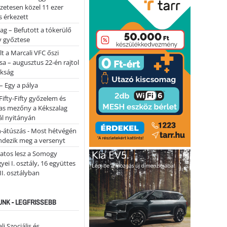
lőzetesen közel 11 ezer
 érkezett
ag – Befutott a tókerülő
y győztese
lt a Marcali VFC őszi
sa – augusztus 22-én rajtol
okság
 – Egy a pálya
Fifty-Fifty győzelem és
as mezőny a Kékszalag
ál nyitányán
n-átúszás - Most hétvégén
ndezik meg a versenyt
atos lesz a Somogy
ei I. osztály, 16 együttes
 II. osztályban
NK - LEGFRISSEBB
li Szociális és