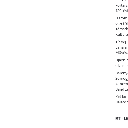
kortárs
130. év
Három 
vezetőj
Társada
Kultúrá
Tíz nap
várja a
Művész
Újabb 
olvasni
Barany
Somogy
koncer
Band z
Két kon
Balato
MTI - 