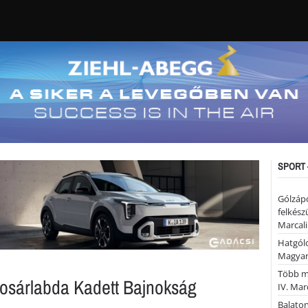
SPORT 
Gólzáp
felkész
Marcali
Hatgólo
Magyar
Több mi
osárlabda Kadett Bajnokság
IV. Mar
Balaton