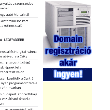
égnyújtás a szomszédos
gyében
 egy autó Marcalinál
alatt félmilliós kárt
 a rutinos csaló
A - LEGFRISSEBB
ánossal és Hargitai Ivánnal
az új évadra a Csiky
st - Nemzetközi hírű
k lépnek fel a
enei fesztiválon
san kezdődik a Centrál
z nyári programsorozata a
et Várudvarban
n budapesti koncertfilmje
a lesz látható ősszel a
ban
P - Balatonmáriafürdő: