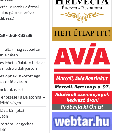
etés Bereczk Balázzsal
i alpolgármesterével…
ik rész)
REK - LEGFRISSEBB
 haltak meg szabadtéri
en a héten
es lehet a Balaton hirtelen
 medre a déli parton
oszlopnak ütközött egy
alatonföldváron
nekünk is sok
llenőrzések a Balatonnál –
 félidő végén
tták a lángokat
úton
 történt Lengyeltóti
letén