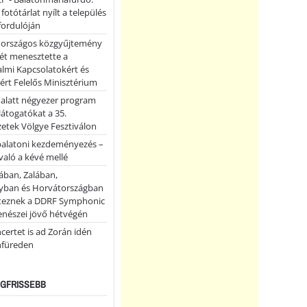
 fotótárlat nyílt a település
fordulóján
országos közgyűjtemény
ét menesztette a
lmi Kapcsolatokért és
ért Felelős Minisztérium
 alatt négyezer program
 látogatókat a 35.
etek Völgye Fesztiválon
balatoni kezdeményezés –
való a kévé mellé
ában, Zalában,
ban és Horvátországban
teznek a DDRF Symphonic
enészei jövő hétvégén
certet is ad Zorán idén
nfüreden
LEGFRISSEBB