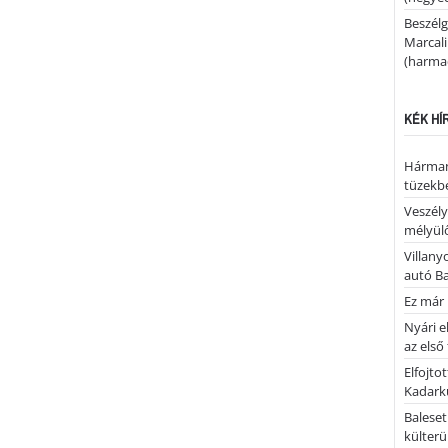
Beszélg
Marcal
(harmad
KÉK HÍ
Hárman
tüzekb
Veszély
mélyülő
Villany
autó B
Ez már 
Nyári e
az első
Elfojto
Kadark
Baleset
külterü