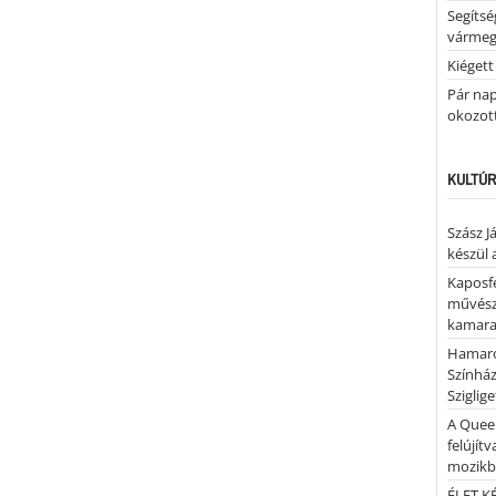
Segíts
várme
Kiégett
Pár nap 
okozott
KULTÚR
Szász J
készül 
Kaposfe
művésze
kamaraz
Hamaro
Színhá
Sziglig
A Quee
felújítv
mozik
ÉLET.KÉ