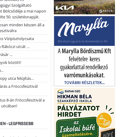
gügyi Szolgáltató
t Bölcsődéje a mai napon
te 50. születésnapját.
san minden készen áll a
esztiválra
s Vízipisztolycsata
a Rákóczi utcát …
vásár …
yok között!
...
opy utca felújítás…
árás a Fröccsfesztivál
us 8-án Fröccsfesztivál a
 utcában!
EN - LEGFRISSEBB