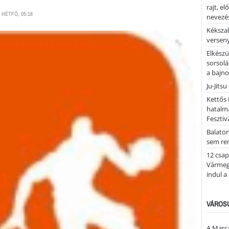
rajt, e
 HÉTFŐ, 05:18
nevezés
Kékszal
versen
Elkészü
sorsolá
a bajn
Ju-Jitsu
Kettős 
hatalm
Fesztiv
Balato
sem re
12 csap
Vármegy
indul a
VÁROSU
A Marca