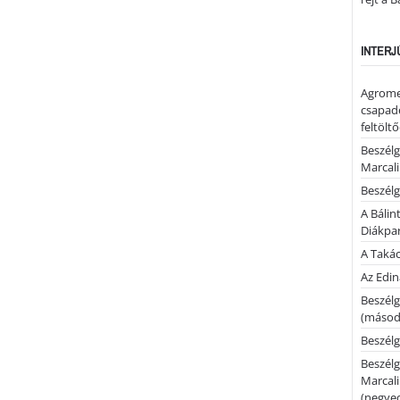
INTERJ
Agrome
csapadé
feltölt
Beszélg
Marcal
Beszélg
A Bálin
Diákpa
A Takác
Az Edi
Beszélg
(másodi
Beszélg
Beszélg
Marcal
(negyed