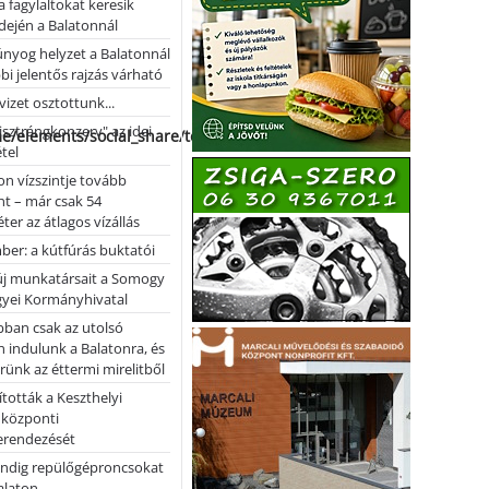
a fagylaltokat keresik
dején a Balatonnál
nyog helyzet a Balatonnál
bi jelentős rajzás várható
vizet osztottunk...
pisztrángkonzerv" az idei
me/elements/social_share/templates/template.php
tel
on vízszintje tovább
t – már csak 54
ter az átlagos vízállás
er: a kútfúrás buktatói
 új munkatársait a Somogy
yei Kormányhivatal
bban csak az utolsó
 indulunk a Balatonra, és
ünk az éttermi mirelitből
tották a Keszthelyi
 központi
erendezését
ndig repülőgéproncsokat
Balaton