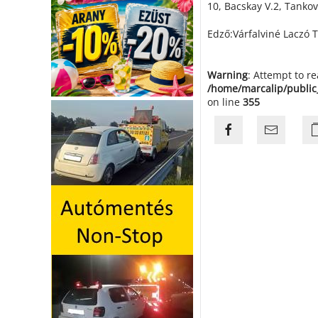
10, Bacskay V.2, Tankov
Edző:Várfalviné Laczó 
Warning
: Attempt to r
/home/marcalip/public
on line
355