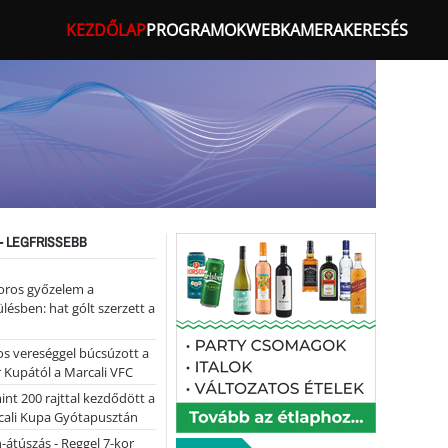
KEZDŐLAP
PROGRAMOK
WEBKAMERA
KERESÉS
- LEGFRISSEBB
oros győzelem a
ülésben: hat gólt szerzett a
s vereséggel búcsúzott a
 Kupától a Marcali VFC
nt 200 rajttal kezdődött a
cali Kupa Gyótapusztán
-átúszás - Reggel 7-kor