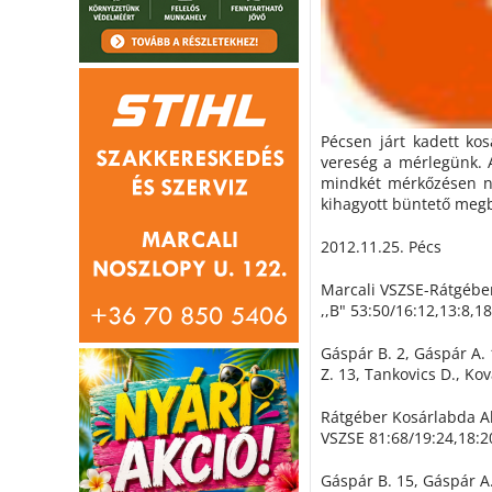
Pécsen járt kadett ko
vereség a mérlegünk. 
mindkét mérkőzésen na
kihagyott büntető meg
2012.11.25. Pécs
Marcali VSZSE-Rátgébe
,,B" 53:50/16:12,13:8,18
Gáspár B. 2, Gáspár A. 
Z. 13, Tankovics D., Kov
Rátgéber Kosárlabda Ak
VSZSE 81:68/19:24,18:2
Gáspár B. 15, Gáspár A.