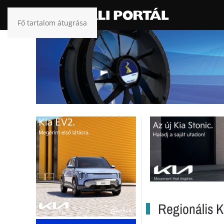
Fő tartalom átugrása
Regionális K