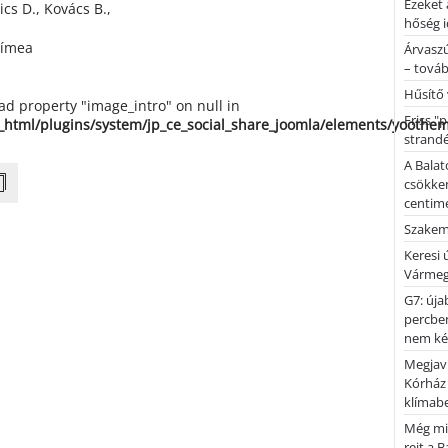
Ezeket 
ics D., Kovács B.,
hőség i
Tímea
Árvaszú
– továb
Hűsítő 
ead property "image_intro" on null in
Friss "
_html/plugins/system/jp_ce_social_share_joomla/elements/yoothe
strandé
A Balat
csökken
centimé
Szakemb
Keresi
Vármeg
G7: úja
percben
nem kér
Megjaví
Kórház
klímab
Még mi
rejt a 