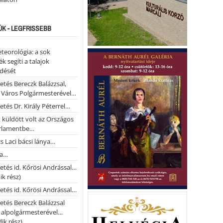
ÚK - LEGFRISSEBB
teorológia: a sok
k segíti a talajok
ődését
etés Bereczk Balázzsal,
i Város Polgármesterével…
etés Dr. Király Péterrel…
t küldött volt az Országos
rlamentbe…
s Laci bácsi lánya…
na…
etés id. Kőrösi Andrással…
k rész)
etés id. Kőrösi Andrással…
etés Bereczk Balázzsal
i alpolgármesterével…
ik rész)