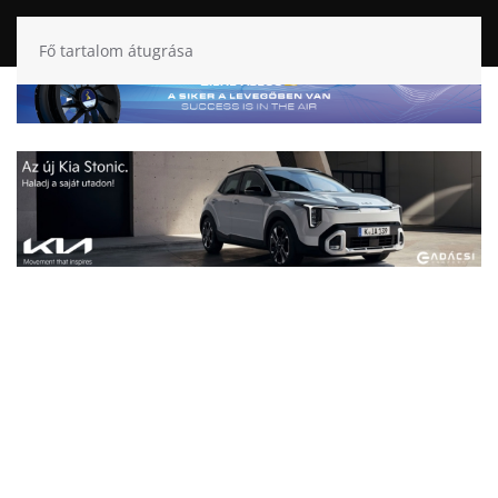
Fő tartalom átugrása