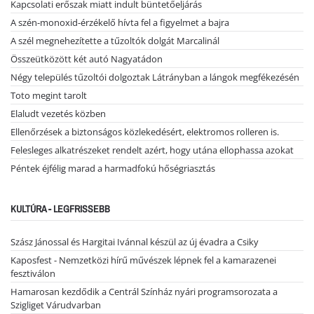
Kapcsolati erőszak miatt indult büntetőeljárás
A szén-monoxid-érzékelő hívta fel a figyelmet a bajra
A szél megnehezítette a tűzoltók dolgát Marcalinál
Összeütközött két autó Nagyatádon
Négy település tűzoltói dolgoztak Látrányban a lángok megfékezésén
Toto megint tarolt
Elaludt vezetés közben
Ellenőrzések a biztonságos közlekedésért, elektromos rolleren is.
Felesleges alkatrészeket rendelt azért, hogy utána ellophassa azokat
Péntek éjfélig marad a harmadfokú hőségriasztás
KULTÚRA - LEGFRISSEBB
Szász Jánossal és Hargitai Ivánnal készül az új évadra a Csiky
Kaposfest - Nemzetközi hírű művészek lépnek fel a kamarazenei
fesztiválon
Hamarosan kezdődik a Centrál Színház nyári programsorozata a
Szigliget Várudvarban