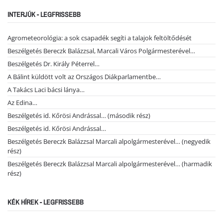
INTERJÚK - LEGFRISSEBB
Agrometeorológia: a sok csapadék segíti a talajok feltöltődését
Beszélgetés Bereczk Balázzsal, Marcali Város Polgármesterével…
Beszélgetés Dr. Király Péterrel…
A Bálint küldött volt az Országos Diákparlamentbe…
A Takács Laci bácsi lánya…
Az Edina…
Beszélgetés id. Kőrösi Andrással… (második rész)
Beszélgetés id. Kőrösi Andrással…
Beszélgetés Bereczk Balázzsal Marcali alpolgármesterével… (negyedik
rész)
Beszélgetés Bereczk Balázzsal Marcali alpolgármesterével… (harmadik
rész)
KÉK HÍREK - LEGFRISSEBB