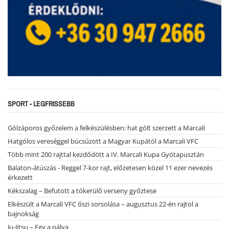
SPORT - LEGFRISSEBB
Gólzáporos győzelem a felkészülésben: hat gólt szerzett a Marcali
Hatgólos vereséggel búcsúzott a Magyar Kupától a Marcali VFC
Több mint 200 rajttal kezdődött a IV. Marcali Kupa Gyótapusztán
Balaton-átúszás - Reggel 7-kor rajt, előzetesen közel 11 ezer nevezés
érkezett
Kékszalag – Befutott a tókerülő verseny győztese
Elkészült a Marcali VFC őszi sorsolása – augusztus 22-én rajtol a
bajnokság
Ju-Jitsu – Egy a pálya