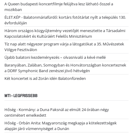
A Queen budapesti koncertfilmje felújítva lesz látható ősszel a
mozikban
ÉLET.KÉP - Balatonmáriafürdő: kortárs fotótárlat nyílt a település 130.
évfordulóján
Három országos közgyűjtemény vezetőjét menesztette a Társadalmi
Kapcsolatokért és Kultúráért Felelős Minisztérium
Tíz nap alatt négyezer program várja a látogatókat a 35. Művészetek
Völgye Fesztiválon
Újabb balatoni kezdeményezés – olvasnivaló a kévé mellé
Baranyában, Zalában, Somogyban és Horvátországban koncerteznek
a DDRF Symphonic Band zenészei jövő hétvégén
Két koncertet is ad Zorán idén Balatonfüreden
MTI - LEGFRISSEBB
Hőség - Kormány: a Duna Paksnál az elmúlt 24 órában négy
centimétert emelkedett
Hőség - Orbán Anita: Magyarország megkapja a kötelezettségek
alapján járó vízmennyiséget a Dunán