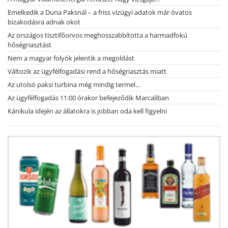
Emelkedik a Duna Paksnál – a friss vízügyi adatok már óvatos
bizakodásra adnak okot
Az országos tisztifőorvos meghosszabbította a harmadfokú
hőségriasztást
Nem a magyar folyók jelentik a megoldást
Változik az ügyfélfogadási rend a hőségriasztás miatt
Az utolsó paksi turbina még mindig termel…
Az ügyfélfogadás 11:00 órakor befejeződik Marcaliban
Kánikula idején az állatokra is jobban oda kell figyelni