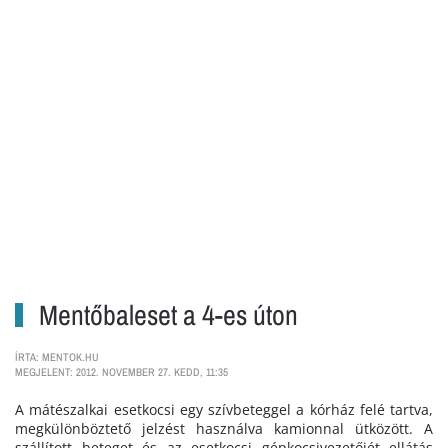
Mentőbaleset a 4-es úton
ÍRTA: MENTOK.HU
MEGJELENT: 2012. NOVEMBER 27. KEDD, 11:35
A mátészalkai esetkocsi egy szívbeteggel a kórház felé tartva,
megkülönböztető jelzést használva kamionnal ütközött. A
szállított beteget és az esetkocsi gépkocsivezetőjét ellátás