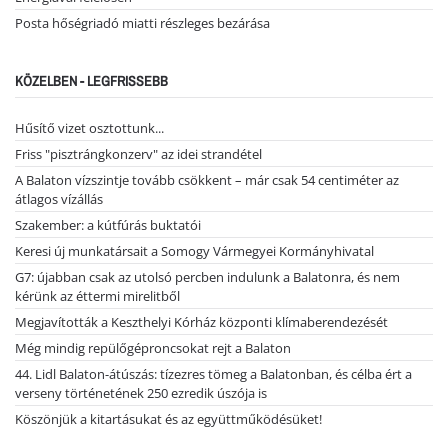
Posta hőségriadó miatti részleges bezárása
KÖZELBEN - LEGFRISSEBB
Hűsítő vizet osztottunk...
Friss "pisztrángkonzerv" az idei strandétel
A Balaton vízszintje tovább csökkent – már csak 54 centiméter az
átlagos vízállás
Szakember: a kútfúrás buktatói
Keresi új munkatársait a Somogy Vármegyei Kormányhivatal
G7: újabban csak az utolsó percben indulunk a Balatonra, és nem
kérünk az éttermi mirelitből
Megjavították a Keszthelyi Kórház központi klímaberendezését
Még mindig repülőgéproncsokat rejt a Balaton
44. Lidl Balaton-átúszás: tízezres tömeg a Balatonban, és célba ért a
verseny történetének 250 ezredik úszója is
Köszönjük a kitartásukat és az együttműködésüket!