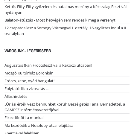
Kettős Fifty-Fifty győzelem és hatalmas mezőny a Kékszalag Fesztivál
nyitányán
Balaton-átúszás - Most hétvégén sem rendezik meg a versenyt
12 csapatos lesz a Somogy Vármegyei I. osztály, 16 együttes indul a II.
osztályban
VÁROSUNK - LEGFRISSEBB
Augusztus 8-án Fröccsfesztivál a Rákóczi utcában!
Mozgó Kultúrház Boronkán
Fröccs, zene, nyári hangulat!
Folytatódik a vízosztás ...
Álláshirdetés
„Óriási érték vesz bennünket körül” Beszélgetés Tanai Bernadettel, a
GAMESZ intézményvezetőjével
Elkezdődött a munka!
Ma kezdődik a Noszlopy utca felújítása
Energiával felelősen