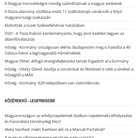
A Magyar Honvédségre mindig számíthatnak a magyar emberek
A Duna alacsony vízállása miatt 11 szállodahajó várakozik a folyó
magyarországi szakaszán
Eloltották a tüzet Székesfehérvár határában
OGY - A Tisza-frakció kezdeményezte, hogy jövő kedden legyen az
államfőválasztás
Hőség - Kormány: országosan elérte, Budapesten meg is haladta a 40
Celsius-fokot a legmagasabb hőmérséklet
Magyar Péter: átfogó energiafejlesztési tervet fogadott el a kormány
Hőség - Vitézy Dávid: lassítja a vonatokat és festéssel is védi a síneket a
hőségtől a MÁV
Hőség - Kormány: 629 településen van vízkorlátozás
KÖZÉRDEKŰ - LEGFRISSEBB
Magyarországon az erkélynapelemek (balkon napelemek) elhelyezése
és használata törvényileg tilos?
Meta Verified: miért fizettem elő rá a Marcali Portálnál?
A magyar villamosenergia-rendszer nagy vizsgája…