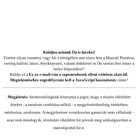
Küldjön nekünk Ön is híreket!
Történt olyan esemény vagy hír a térségében ami nincs fent a Marcali Portálon,
esetleg hallott, látott, fényképezett, valami érdekeset és Ön szerint fent lenne a
helye hírportálon?
Küldje el a
Ez az e-mail-cím a szpemrobotok elleni védelem alatt áll.
Megtekintéséhez engedélyeznie kell a JavaScript használatát.
címre!
Megjelenés:
Szerkesztőségünk fenntartja a jogot, hogy a részére elküldött
híreket - a tartalom csorbítása nélkül - a megjelentethetőség érdekében
módosítsa, szerkessze. A megjelenésre vonatkozóan garanciát nem vállalunk -
azaz nem mindegyik, részünkre elküldött hír jelenik meg szükségszerűen a
marcaliportal.hu-n.