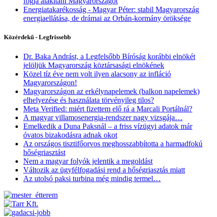
fogja alakítani Magyarországot
Energiatakarékosság - Magyar Péter: stabil Magyarország
energiaellátása, de drámai az Orbán-kormány öröksége
Közérdekű - Legfrissebb
Dr. Baka Andrást, a Legfelsőbb Bíróság korábbi elnökét
jelöljük Magyarország köztársasági elnökének
Közel tíz éve nem volt ilyen alacsony az infláció
Magyarországon!
Magyarországon az erkélynapelemek (balkon napelemek)
elhelyezése és használata törvényileg tilos?
Meta Verified: miért fizettem elő rá a Marcali Portálnál?
A magyar villamosenergia-rendszer nagy vizsgája…
Emelkedik a Duna Paksnál – a friss vízügyi adatok már
óvatos bizakodásra adnak okot
Az országos tisztifőorvos meghosszabbította a harmadfokú
hőségriasztást
Nem a magyar folyók jelentik a megoldást
Változik az ügyfélfogadási rend a hőségriasztás miatt
Az utolsó paksi turbina még mindig termel…