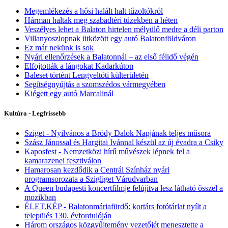
Megemlékezés a hősi halált halt tűzoltókról
Hárman haltak meg szabadtéri tüzekben a héten
Veszélyes lehet a Balaton hirtelen mélyülő medre a déli parton
Villanyoszlopnak ütközött egy autó Balatonföldváron
Ez már nekünk is sok
Nyári ellenőrzések a Balatonnál – az első félidő végén
Elfojtották a lángokat Kadarkúton
Baleset történt Lengyeltóti külterületén
Segítségnyújtás a szomszédos vármegyében
Kiégett egy autó Marcalinál
Kultúra - Legfrissebb
Sziget - Nyilvános a Bródy Dalok Napjának teljes műsora
Szász Jánossal és Hargitai Ivánnal készül az új évadra a Csiky
Kaposfest - Nemzetközi hírű művészek lépnek fel a
kamarazenei fesztiválon
Hamarosan kezdődik a Centrál Színház nyári
programsorozata a Szigliget Várudvarban
A Queen budapesti koncertfilmje felújítva lesz látható ősszel a
mozikban
ÉLET.KÉP - Balatonmáriafürdő: kortárs fotótárlat nyílt a
település 130. évfordulóján
Három országos közgyűjtemény vezetőjét menesztette a