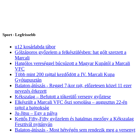
Sport - Legfrissebb
u12 kosárlabda tábor
Gólzáporos győzelem a felkészülésben: hat gólt szerzett a
Marcali
Hatgólos vereséggel búcsúzott a Magyar Kupától a Marcali
VFC
Több mint 200 rajttal kezdődött a IV. Marcali Kupa
Gyótapusztán
Balaton-átúszás - Reggel 7-kor rajt, előzetesen közel 11 ezer
nevezés érkezett
Kékszalag – Befutott a tókerülő verseny győztese
Elkészült a Marcali VFC őszi sorsolása – augusztus 22-én
rajtol a bajnokság
Ju-Jitsu – Egy a pálya
Kettős Fifty-Fifty győzelem és hatalmas mezőny a Kékszalag
Fesztivál nyitányán
Balaton-átúszás - Most hétvégén sem rendezik meg a versenyt