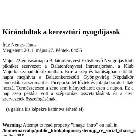
Kirándultak a keresztúri nyugdíjasok
Írta: Nemes János
Megjelent: 2011. május 27. Péntek, 04:55
Május 22-én vasárnap a Balatonfenyvesi Ezüstfenyő Nyugdíjas klub
pikniket szervezett a Balatonfenyvesi Imremajorban, a Klub
Majorka szabadidőközpontban. Erre a szép és barátságban eltöltött
napra meghívta a Balatonkeresztúri Gyöngyvirág Népdalkör
táncoslábu asszonyait is. Picepörköltet főztek és jófajta borokat ittak
hozzá. Természetesen a zene sem hiányozhatott ezen a napon. Ez a
nap szép példája volt a szépkorúak összetartásának és a civil
szervezetek összefogásának.
(a galéria kis képekre kattintva érhető el)
Warning
: Attempt to read property "image_intro" on null in
/home/marcalip/public_html/plugins/system/jp_ce_social_share_j
on line
355