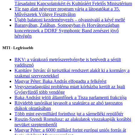
Társadalmi Kapcsolatokért és Kultúráért Felelős Minisztérium
Tíz nap alatt négyezer program várja a látogatókat a 35.
Művészetek Völgye Fesztiválon
Újabb balatoni kezdeményezés – olvasnivaló a kévé mellé
Baranyában, Zalában, Somogyban és Horvátországban
koncerteznek a DDRF Symphonic Band zenészei jövő
hétvégén
MTI - Legfrissebb
BKV: a várakozó metrószerelvénybe is betévedt a sérült
vaddisznó
Kapitány István: új turisztikai rendszert alakít ki a kormány a
szakmai szervezetekkel
Magyar Péter: Baka András elfogadta a felkérést
Vegyszeradagolási probléma miatt kórházba került az Igali
Gyógyfürdő több vendége
Baka Andrást jelöli államfőnek a Tisza parlamenti frakciója
Rövidebb tanórákat javasolt a szaktárca az alsó tagozatos
diákok oktatásában
Több mint egymilliárd forinthoz jut a sármelléki repülőtér
Ruszin-Szendi Romulusz: az alakulatok visszakapják korábbi
nevüket szeptembertől
Magyar Péter: a 6000 milliárd forint európai uniós forrás át