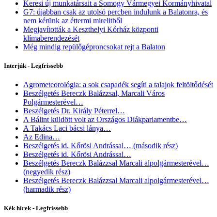
Keresi új munkatársait a Somogy Vármegyei Kormányhivatal
G7: újabban csak az utolsó percben indulunk a Balatonra, és
nem kérünk az éttermi mirelitből
Megjavították a Keszthelyi Kórház központi
klímaberendezését
Még mindig repülőgéproncsokat rejt a Balaton
Interjúk - Legfrissebb
Agrometeorológia: a sok csapadék segíti a talajok feltöltődését
Beszélgetés Bereczk Balázzsal, Marcali Város
Polgármesterével…
Beszélgetés Dr. Király Péterrel…
A Bálint küldött volt az Országos Diákparlamentbe…
A Takács Laci bácsi lánya…
Az Edina…
Beszélgetés id. Kőrösi Andrással… (második rész)
Beszélgetés id. Kőrösi Andrással…
Beszélgetés Bereczk Balázzsal Marcali alpolgármesterével…
(negyedik rész)
Beszélgetés Bereczk Balázzsal Marcali alpolgármesterével…
(harmadik rész)
Kék hírek - Legfrissebb