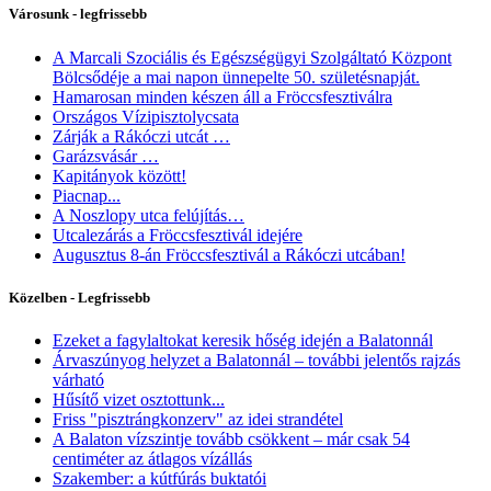
Városunk - legfrissebb
A Marcali Szociális és Egészségügyi Szolgáltató Központ
Bölcsődéje a mai napon ünnepelte 50. születésnapját.
Hamarosan minden készen áll a Fröccsfesztiválra
Országos Vízipisztolycsata
Zárják a Rákóczi utcát …
Garázsvásár …
Kapitányok között!
Piacnap...
A Noszlopy utca felújítás…
Utcalezárás a Fröccsfesztivál idejére
Augusztus 8-án Fröccsfesztivál a Rákóczi utcában!
Közelben - Legfrissebb
Ezeket a fagylaltokat keresik hőség idején a Balatonnál
Árvaszúnyog helyzet a Balatonnál – további jelentős rajzás
várható
Hűsítő vizet osztottunk...
Friss "pisztrángkonzerv" az idei strandétel
A Balaton vízszintje tovább csökkent – már csak 54
centiméter az átlagos vízállás
Szakember: a kútfúrás buktatói