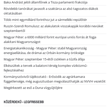
Baka Andrást jelöli államfőnek a Tisza parlamenti frakciója
Rövidebb tanórákat javasolt a szaktárca az alsó tagozatos diákok
oktatásában
Több mint egymilliárd forinthoz jut a sármelléki repülőtér
Ruszin-Szendi Romulusz: az alakulatok visszakapják korábbi nevüket
szeptembertől
Magyar Péter: a 6000 milliárd forint európai uniós forrás át fogja
alakítani Magyarországot
Energiatakarékosság - Magyar Péter: stabil Magyarország
energiaellátása, de drámai az Orbán-kormány öröksége
Magyar Péter: szeptember 15-étől csökken a tűzifa áfája
Elkészültek a tervek a balatoni térség komplex víziközmű-
fejlesztéséhez
Kormányszóvivői tájékoztató - Erősödik az agrárkamara
függetlensége, még augusztusban megválaszthatják az NVVH vezetőit
Megérkezett az eső a Duna vízgyűjtőjére
KÖZÉRDEKŰ - LEGFRISSEBB