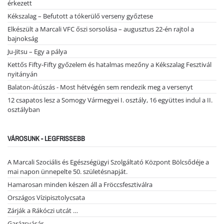
érkezett
Kékszalag – Befutott a tókerülő verseny győztese
Elkészült a Marcali VFC őszi sorsolása – augusztus 22-én rajtol a
bajnokság
Ju-Jitsu – Egy a pálya
Kettős Fifty-Fifty győzelem és hatalmas mezőny a Kékszalag Fesztivál
nyitányán
Balaton-átúszás - Most hétvégén sem rendezik meg a versenyt
12 csapatos lesz a Somogy Vármegyei I. osztály, 16 együttes indul a II.
osztályban
VÁROSUNK - LEGFRISSEBB
A Marcali Szociális és Egészségügyi Szolgáltató Központ Bölcsődéje a
mai napon ünnepelte 50. születésnapját.
Hamarosan minden készen áll a Fröccsfesztiválra
Országos Vízipisztolycsata
Zárják a Rákóczi utcát …
Garázsvásár …