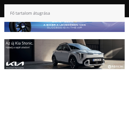
Fő tartalom átugrása