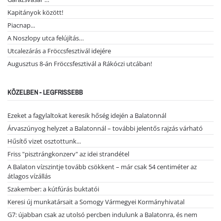
Kapitányok között!
Piacnap...
A Noszlopy utca felújítás…
Utcalezárás a Fröccsfesztivál idejére
Augusztus 8-án Fröccsfesztivál a Rákóczi utcában!
KÖZELBEN - LEGFRISSEBB
Ezeket a fagylaltokat keresik hőség idején a Balatonnál
Árvaszúnyog helyzet a Balatonnál – további jelentős rajzás várható
Hűsítő vizet osztottunk...
Friss "pisztrángkonzerv" az idei strandétel
A Balaton vízszintje tovább csökkent – már csak 54 centiméter az
átlagos vízállás
Szakember: a kútfúrás buktatói
Keresi új munkatársait a Somogy Vármegyei Kormányhivatal
G7: újabban csak az utolsó percben indulunk a Balatonra, és nem