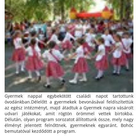
Gyermek nappal egybekötött családi napot tartottunk
óvodánkban.Délelőtt a gyermekek bevonásával feldíszítettük
az egész intézményt, majd átadtuk a Gyermek napra vásárolt
udvari játékokat, amit rögtön örömmel vettek birtokba.
Délután, olyan program sorozatot állítottunk össze, mely nagy
élményt jelentett felnőttnek, gyermeknek egyaránt. Bohóc
bemutatóval kezdődött a program.