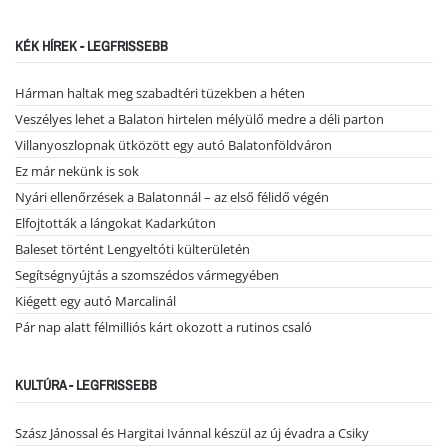
KÉK HÍREK - LEGFRISSEBB
Hárman haltak meg szabadtéri tüzekben a héten
Veszélyes lehet a Balaton hirtelen mélyülő medre a déli parton
Villanyoszlopnak ütközött egy autó Balatonföldváron
Ez már nekünk is sok
Nyári ellenőrzések a Balatonnál – az első félidő végén
Elfojtották a lángokat Kadarkúton
Baleset történt Lengyeltóti külterületén
Segítségnyújtás a szomszédos vármegyében
Kiégett egy autó Marcalinál
Pár nap alatt félmilliós kárt okozott a rutinos csaló
KULTÚRA - LEGFRISSEBB
Szász Jánossal és Hargitai Ivánnal készül az új évadra a Csiky