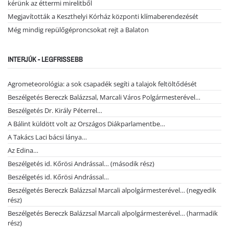
kérünk az éttermi mirelitből
Megjavították a Keszthelyi Kórház központi klímaberendezését
Még mindig repülőgéproncsokat rejt a Balaton
INTERJÚK - LEGFRISSEBB
Agrometeorológia: a sok csapadék segíti a talajok feltöltődését
Beszélgetés Bereczk Balázzsal, Marcali Város Polgármesterével…
Beszélgetés Dr. Király Péterrel…
A Bálint küldött volt az Országos Diákparlamentbe…
A Takács Laci bácsi lánya…
Az Edina…
Beszélgetés id. Kőrösi Andrással… (második rész)
Beszélgetés id. Kőrösi Andrással…
Beszélgetés Bereczk Balázzsal Marcali alpolgármesterével… (negyedik
rész)
Beszélgetés Bereczk Balázzsal Marcali alpolgármesterével… (harmadik
rész)