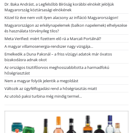
Dr. Baka Andrást, a Legfelsőbb Bíróság korábbi elnökét jelöljük
Magyarország köztársasági elnökének
Közel tíz éve nem volt ilyen alacsony az infláció Magyarországon!
Magyarországon az erkélynapelemek (balkon napelemek) elhelyezése
és használata törvényileg tilos?
Meta Verified: miért fizettem elő rá a Marcali Portálnál?
A magyar villamosenergia-rendszer nagy vizsgája…
Emelkedik a Duna Paksnál – a friss vízügyi adatok már óvatos
bizakodásra adnak okot
Az országos tisztifőorvos meghosszabbította a harmadfokú
hőségriasztást
Nem a magyar folyók jelentik a megoldást
Változik az ügyfélfogadási rend a hőségriasztás miatt
Az utolsó paksi turbina még mindig termel…