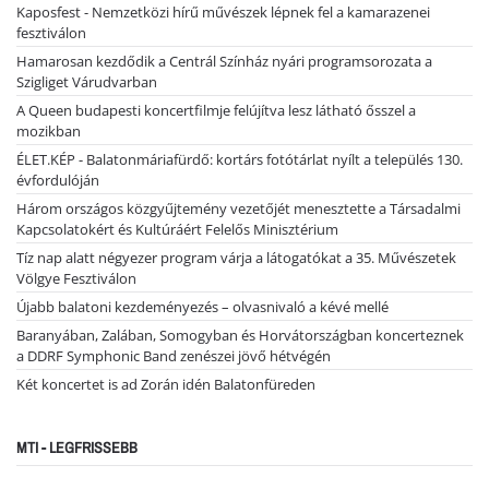
Kaposfest - Nemzetközi hírű művészek lépnek fel a kamarazenei
fesztiválon
Hamarosan kezdődik a Centrál Színház nyári programsorozata a
Szigliget Várudvarban
A Queen budapesti koncertfilmje felújítva lesz látható ősszel a
mozikban
ÉLET.KÉP - Balatonmáriafürdő: kortárs fotótárlat nyílt a település 130.
évfordulóján
Három országos közgyűjtemény vezetőjét menesztette a Társadalmi
Kapcsolatokért és Kultúráért Felelős Minisztérium
Tíz nap alatt négyezer program várja a látogatókat a 35. Művészetek
Völgye Fesztiválon
Újabb balatoni kezdeményezés – olvasnivaló a kévé mellé
Baranyában, Zalában, Somogyban és Horvátországban koncerteznek
a DDRF Symphonic Band zenészei jövő hétvégén
Két koncertet is ad Zorán idén Balatonfüreden
MTI - LEGFRISSEBB