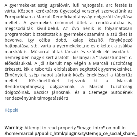
A gyermekeket estig ugrálóvár, lufi hajtogatás, arc festés is
várta. Közben kerékpáros ügyességi versenyt szerveztünk az
Europarkban a Marcali Rendőrkapitányság dolgozói irányítása
mellett. A gyermekek örömmel ültek a rendőrautóba is,
megcsodálták kívül-belül. Az óvó nénik is folyamatosan
programokat biztosítottak a gyermekek számára a szülőket is
bevonva. Így célba dobó, kalap készítő, fényképező
hajtogatása, stb. várta a gyermekeket,no és elkeltek a zsákba
macskák is. Műsorral álltak társaik és szüleik elé óvodánk -
nemrégiben nagy sikert aratott - kislányai a "Tavasztündér" c.
előadásukkal. A jól sikerült nap végén a Marcali Tűzoltóság
érkezett, kik a tábortűz eloltásában segítették gyermekeinket.
Élményteli, szép napot zártunk közös énekléssel a tábortűz
mellett. Köszönetünket fejezzük ki a Marcali
Rendőrkapitányság dolgozóinak, a Marcali Tűzoltóság
dolgozóinak, Bácsics Jánosnak, és a Csemege Sütödének
rendezvényünk támogatásáért!
Képek!
Warning
: Attempt to read property "image_intro" on null in
/home/marcalip/public_html/plugins/system/jp_ce_social_share