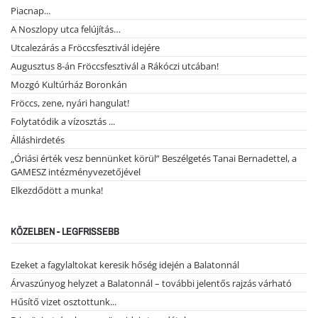
Piacnap...
A Noszlopy utca felújítás…
Utcalezárás a Fröccsfesztivál idejére
Augusztus 8-án Fröccsfesztivál a Rákóczi utcában!
Mozgó Kultúrház Boronkán
Fröccs, zene, nyári hangulat!
Folytatódik a vízosztás ...
Álláshirdetés
„Óriási érték vesz bennünket körül” Beszélgetés Tanai Bernadettel, a
GAMESZ intézményvezetőjével
Elkezdődött a munka!
KÖZELBEN - LEGFRISSEBB
Ezeket a fagylaltokat keresik hőség idején a Balatonnál
Árvaszúnyog helyzet a Balatonnál – további jelentős rajzás várható
Hűsítő vizet osztottunk...