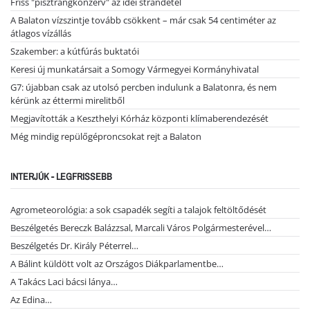
Friss "pisztrángkonzerv" az idei strandétel
A Balaton vízszintje tovább csökkent – már csak 54 centiméter az
átlagos vízállás
Szakember: a kútfúrás buktatói
Keresi új munkatársait a Somogy Vármegyei Kormányhivatal
G7: újabban csak az utolsó percben indulunk a Balatonra, és nem
kérünk az éttermi mirelitből
Megjavították a Keszthelyi Kórház központi klímaberendezését
Még mindig repülőgéproncsokat rejt a Balaton
INTERJÚK - LEGFRISSEBB
Agrometeorológia: a sok csapadék segíti a talajok feltöltődését
Beszélgetés Bereczk Balázzsal, Marcali Város Polgármesterével…
Beszélgetés Dr. Király Péterrel…
A Bálint küldött volt az Országos Diákparlamentbe…
A Takács Laci bácsi lánya…
Az Edina…