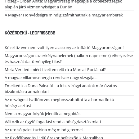
Hőség - Orbán Anita: Magyarország megkapja a kötelezettségek
alapján járó vízmennyiséget a Dunán
A Magyar Honvédségre mindig számíthatnak a magyar emberek
KÖZÉRDEKŰ - LEGFRISSEBB
Közel tíz éve nem volt ilyen alacsony az infláció Magyarországon!
Magyarországon az erkélynapelemek (balkon napelemek) elhelyezése
és használata törvényileg tilos?
Meta Verified: miért fizettem elő rá a Marcali Portálnál?
A magyar villamosenergia-rendszer nagy vizsgája…
Emelkedik a Duna Paksnál – a friss vízügyi adatok már óvatos
bizakodásra adnak okot
Az országos tisztifőorvos meghosszabbította a harmadfokú
hőségriasztást
Nem a magyar folyók jelentik a megoldást
Változik az ügyfélfogadási rend a hőségriasztás miatt
Az utolsó paksi turbina még mindig termel…
Az ügyfélfogadás 11:00 órakor befejeződik Marcaliban