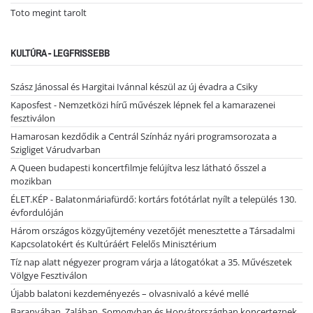
Toto megint tarolt
KULTÚRA - LEGFRISSEBB
Szász Jánossal és Hargitai Ivánnal készül az új évadra a Csiky
Kaposfest - Nemzetközi hírű művészek lépnek fel a kamarazenei
fesztiválon
Hamarosan kezdődik a Centrál Színház nyári programsorozata a
Szigliget Várudvarban
A Queen budapesti koncertfilmje felújítva lesz látható ősszel a
mozikban
ÉLET.KÉP - Balatonmáriafürdő: kortárs fotótárlat nyílt a település 130.
évfordulóján
Három országos közgyűjtemény vezetőjét menesztette a Társadalmi
Kapcsolatokért és Kultúráért Felelős Minisztérium
Tíz nap alatt négyezer program várja a látogatókat a 35. Művészetek
Völgye Fesztiválon
Újabb balatoni kezdeményezés – olvasnivaló a kévé mellé
Baranyában, Zalában, Somogyban és Horvátországban koncerteznek