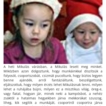
A heti Mikulás várásban, a Mikulás lesett meg minket.
Miközben azon dolgoztunk, hogy munkáinkkal díszítsük a
folyosót, csoportszobát, csizmát pucoltunk, hogy biztos legyen
benne ajándék, arról fantáziáltunk, beszélgettünk,
eljátszottuk, hogy milyen érzés lehet Mikulásnak lenni, milyen
lehet a ruhájába bújni, milyen ez a misztikus világ, öreg-e,
vagy fiatal, hogyan jár, minek neki a kampósbot, a nehéz
zsáktól a hatalmas hegyekben járva mekkorákat szuszog,
liheg, kik segítik a munkáját, csoportról csoportra járva