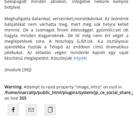
bekopogott minden ablakon, integetve nekünk kampós
botjával.
Meghallgatta dalainkat, verseinket,mondókáinkat. Az óvónénik
bábjátékát nem várhatta meg, mert még sok helyre kellet
mennie. De a csomagot finom édességgel, gyümölccsel ott
hagyta minden kisgyereknek. De itt még nem ért véget a
meglepetések sora. A Noszlopy G.Ált.Isk. 4.a osztályosai
ajándékba hozták a Télapó az erdőben című dramatikus
játékukat. Az előadás végén mindenki kapott egy saját
készítésű meglepetést. Köszönjük!
Képek!
{module [99]}
Warning
: Attempt to read property "image_intro" on null in
/home/marcalip/public_html/plugins/system/jp_ce_social_share
on line
355