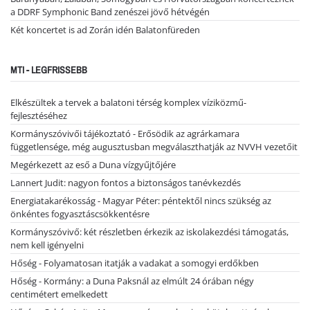
a DDRF Symphonic Band zenészei jövő hétvégén
Két koncertet is ad Zorán idén Balatonfüreden
MTI - LEGFRISSEBB
Elkészültek a tervek a balatoni térség komplex víziközmű-
fejlesztéséhez
Kormányszóvivői tájékoztató - Erősödik az agrárkamara
függetlensége, még augusztusban megválaszthatják az NVVH vezetőit
Megérkezett az eső a Duna vízgyűjtőjére
Lannert Judit: nagyon fontos a biztonságos tanévkezdés
Energiatakarékosság - Magyar Péter: péntektől nincs szükség az
önkéntes fogyasztáscsökkentésre
Kormányszóvivő: két részletben érkezik az iskolakezdési támogatás,
nem kell igényelni
Hőség - Folyamatosan itatják a vadakat a somogyi erdőkben
Hőség - Kormány: a Duna Paksnál az elmúlt 24 órában négy
centimétert emelkedett