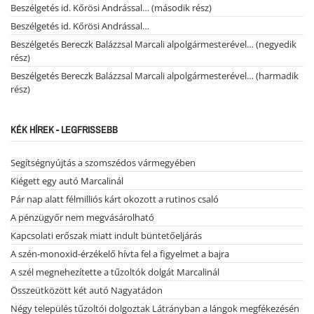
Beszélgetés id. Kőrösi Andrással… (második rész)
Beszélgetés id. Kőrösi Andrással…
Beszélgetés Bereczk Balázzsal Marcali alpolgármesterével… (negyedik
rész)
Beszélgetés Bereczk Balázzsal Marcali alpolgármesterével… (harmadik
rész)
KÉK HÍREK - LEGFRISSEBB
Segítségnyújtás a szomszédos vármegyében
Kiégett egy autó Marcalinál
Pár nap alatt félmilliós kárt okozott a rutinos csaló
A pénzügyőr nem megvásárolható
Kapcsolati erőszak miatt indult büntetőeljárás
A szén-monoxid-érzékelő hívta fel a figyelmet a bajra
A szél megnehezítette a tűzoltók dolgát Marcalinál
Összeütközött két autó Nagyatádon
Négy település tűzoltói dolgoztak Látrányban a lángok megfékezésén