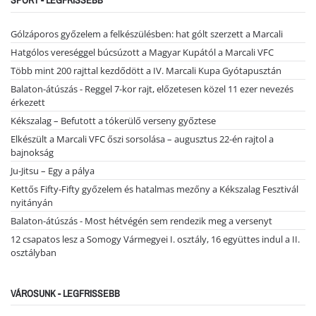
SPORT - LEGFRISSEBB
Gólzáporos győzelem a felkészülésben: hat gólt szerzett a Marcali
Hatgólos vereséggel búcsúzott a Magyar Kupától a Marcali VFC
Több mint 200 rajttal kezdődött a IV. Marcali Kupa Gyótapusztán
Balaton-átúszás - Reggel 7-kor rajt, előzetesen közel 11 ezer nevezés
érkezett
Kékszalag – Befutott a tókerülő verseny győztese
Elkészült a Marcali VFC őszi sorsolása – augusztus 22-én rajtol a
bajnokság
Ju-Jitsu – Egy a pálya
Kettős Fifty-Fifty győzelem és hatalmas mezőny a Kékszalag Fesztivál
nyitányán
Balaton-átúszás - Most hétvégén sem rendezik meg a versenyt
12 csapatos lesz a Somogy Vármegyei I. osztály, 16 együttes indul a II.
osztályban
VÁROSUNK - LEGFRISSEBB