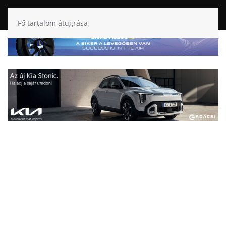
Fő tartalom átugrása