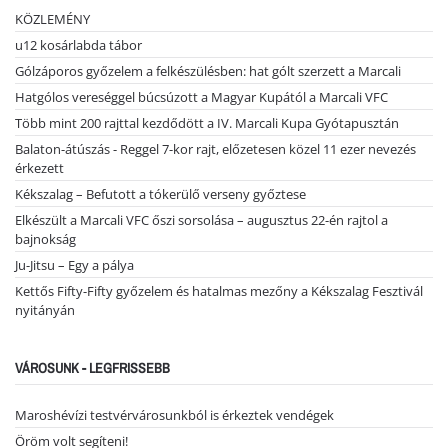
KÖZLEMÉNY
u12 kosárlabda tábor
Gólzáporos győzelem a felkészülésben: hat gólt szerzett a Marcali
Hatgólos vereséggel búcsúzott a Magyar Kupától a Marcali VFC
Több mint 200 rajttal kezdődött a IV. Marcali Kupa Gyótapusztán
Balaton-átúszás - Reggel 7-kor rajt, előzetesen közel 11 ezer nevezés
érkezett
Kékszalag – Befutott a tókerülő verseny győztese
Elkészült a Marcali VFC őszi sorsolása – augusztus 22-én rajtol a
bajnokság
Ju-Jitsu – Egy a pálya
Kettős Fifty-Fifty győzelem és hatalmas mezőny a Kékszalag Fesztivál
nyitányán
VÁROSUNK - LEGFRISSEBB
Maroshévízi testvérvárosunkból is érkeztek vendégek
Öröm volt segíteni!