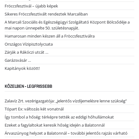
Fröccsfesztivál – újabb képek
Sikeres Fröccsfesztivált rendeztek Marcaliban
A Marcali Szociális és Egészségügyi Szolgáltató Központ Bölcsődéje a
mai napon ünnepelte 50. születésnapját.
Hamarosan minden készen áll a Fröccsfesztiválra
Országos Vízipisztolycsata
Zárják a Rákóczi utcát …
Garázsvásár …
Kapitányok között!
KÖZELBEN - LEGFRISSEBB
Zalavíz Zrt. vezérigazgatója: „jelentős vízdíjemelésre lenne szükség”
Tópart Ex: változás két vonatnál
Így tombol a hőség: térképre tették az eddigi hőhullámokat
Ezeket a fagylaltokat keresik hőség idején a Balatonnál
Árvaszúnyog helyzet a Balatonnál – további jelentős rajzás várható