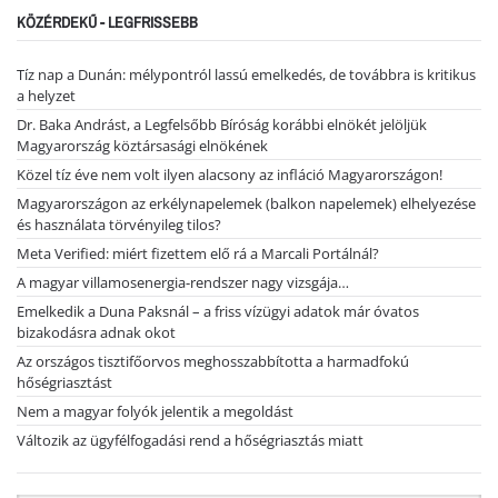
KÖZÉRDEKŰ - LEGFRISSEBB
Tíz nap a Dunán: mélypontról lassú emelkedés, de továbbra is kritikus
a helyzet
Dr. Baka Andrást, a Legfelsőbb Bíróság korábbi elnökét jelöljük
Magyarország köztársasági elnökének
Közel tíz éve nem volt ilyen alacsony az infláció Magyarországon!
Magyarországon az erkélynapelemek (balkon napelemek) elhelyezése
és használata törvényileg tilos?
Meta Verified: miért fizettem elő rá a Marcali Portálnál?
A magyar villamosenergia-rendszer nagy vizsgája…
Emelkedik a Duna Paksnál – a friss vízügyi adatok már óvatos
bizakodásra adnak okot
Az országos tisztifőorvos meghosszabbította a harmadfokú
hőségriasztást
Nem a magyar folyók jelentik a megoldást
Változik az ügyfélfogadási rend a hőségriasztás miatt