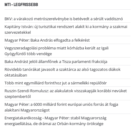
MTI - LEGFRISSEBB
BKV: a várakozó metrószerelvénybe is betévedt a sérült vaddisznó
Kapitány István: új turisztikai rendszert alakít ki a kormány a szakmai
szervezetekkel
Magyar Péter: Baka András elfogadta a felkérést
Vegyszeradagolási probléma miatt kórházba került az Igali
Gyógyfürdő több vendége
Baka Andrást jelöli államfőnek a Tisza parlamenti frakciója
Rövidebb tanórákat javasolt a szaktárca az alsó tagozatos diákok
oktatásában
Több mint egymilliárd forinthoz jut a sármelléki repülőtér
Ruszin-Szendi Romulusz: az alakulatok visszakapják korábbi nevüket
szeptembertől
Magyar Péter: a 6000 milliárd forint európai uniós forrás át fogja
alakítani Magyarországot
Energiatakarékosság - Magyar Péter: stabil Magyarország
energiaellátása, de drámai az Orbán-kormány öröksége