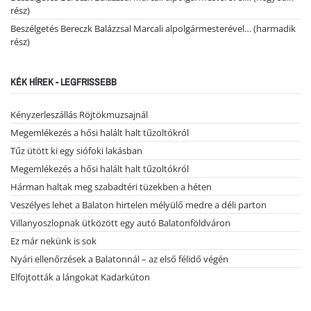
rész)
Beszélgetés Bereczk Balázzsal Marcali alpolgármesterével… (harmadik
rész)
KÉK HÍREK - LEGFRISSEBB
Kényzerleszállás Röjtökmuzsajnál
Megemlékezés a hősi halált halt tűzoltókról
Tűz ütött ki egy siófoki lakásban
Megemlékezés a hősi halált halt tűzoltókról
Hárman haltak meg szabadtéri tüzekben a héten
Veszélyes lehet a Balaton hirtelen mélyülő medre a déli parton
Villanyoszlopnak ütközött egy autó Balatonföldváron
Ez már nekünk is sok
Nyári ellenőrzések a Balatonnál – az első félidő végén
Elfojtották a lángokat Kadarkúton