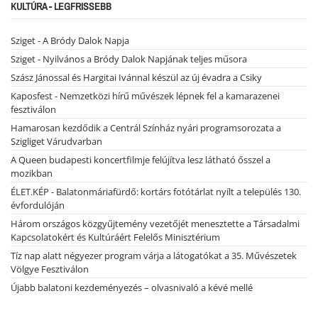
KULTÚRA - LEGFRISSEBB
Sziget - A Bródy Dalok Napja
Sziget - Nyilvános a Bródy Dalok Napjának teljes műsora
Szász Jánossal és Hargitai Ivánnal készül az új évadra a Csiky
Kaposfest - Nemzetközi hírű művészek lépnek fel a kamarazenei
fesztiválon
Hamarosan kezdődik a Centrál Színház nyári programsorozata a
Szigliget Várudvarban
A Queen budapesti koncertfilmje felújítva lesz látható ősszel a
mozikban
ÉLET.KÉP - Balatonmáriafürdő: kortárs fotótárlat nyílt a település 130.
évfordulóján
Három országos közgyűjtemény vezetőjét menesztette a Társadalmi
Kapcsolatokért és Kultúráért Felelős Minisztérium
Tíz nap alatt négyezer program várja a látogatókat a 35. Művészetek
Völgye Fesztiválon
Újabb balatoni kezdeményezés – olvasnivaló a kévé mellé