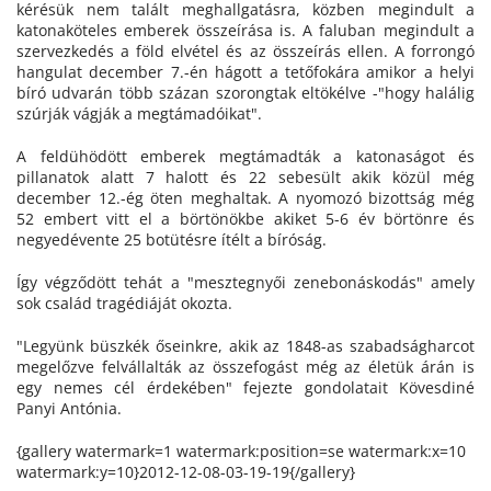
kérésük nem talált meghallgatásra, közben megindult a
katonaköteles emberek összeírása is. A faluban megindult a
szervezkedés a föld elvétel és az összeírás ellen. A forrongó
hangulat december 7.-én hágott a tetőfokára amikor a helyi
bíró udvarán több százan szorongtak eltökélve -"hogy halálig
szúrják vágják a megtámadóikat".
A feldühödött emberek megtámadták a katonaságot és
pillanatok alatt 7 halott és 22 sebesült akik közül még
december 12.-ég öten meghaltak. A nyomozó bizottság még
52 embert vitt el a börtönökbe akiket 5-6 év börtönre és
negyedévente 25 botütésre ítélt a bíróság.
Így végződött tehát a "mesztegnyői zenebonáskodás" amely
sok család tragédiáját okozta.
"Legyünk büszkék őseinkre, akik az 1848-as szabadságharcot
megelőzve felvállalták az összefogást még az életük árán is
egy nemes cél érdekében" fejezte gondolatait Kövesdiné
Panyi Antónia.
{gallery watermark=1 watermark:position=se watermark:x=10
watermark:y=10}2012-12-08-03-19-19{/gallery}