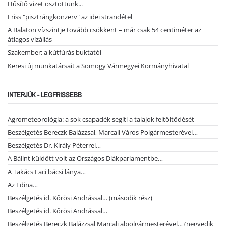
Hűsítő vizet osztottunk...
Friss "pisztrángkonzerv" az idei strandétel
A Balaton vízszintje tovább csökkent – már csak 54 centiméter az
átlagos vízállás
Szakember: a kútfúrás buktatói
Keresi új munkatársait a Somogy Vármegyei Kormányhivatal
INTERJÚK - LEGFRISSEBB
Agrometeorológia: a sok csapadék segíti a talajok feltöltődését
Beszélgetés Bereczk Balázzsal, Marcali Város Polgármesterével…
Beszélgetés Dr. Király Péterrel…
A Bálint küldött volt az Országos Diákparlamentbe…
A Takács Laci bácsi lánya…
Az Edina…
Beszélgetés id. Kőrösi Andrással… (második rész)
Beszélgetés id. Kőrösi Andrással…
Beszélgetés Bereczk Balázzsal Marcali alpolgármesterével… (negyedik