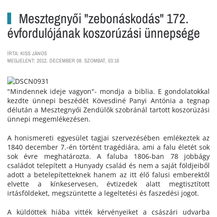
Mesztegnyői "zebonáskodás" 172.
évfordulójának koszorúzási ünnepsége
ÍRTA: KISS JÁNOS
MEGJELENT: 2012. DECEMBER 08. SZOMBAT, 03:16
"Mindennek ideje vagyon"- mondja a biblia. E gondolatokkal
kezdte ünnepi beszédét Kövesdiné Panyi Antónia a tegnap
délután a Mesztegnyői Zendülők szobránál tartott koszorúzási
ünnepi megemlékezésen.
A honismereti egyesület tagjai szervezésében emlékeztek az
1840 december 7.-én történt tragédiára, ami a falu életét sok
sok évre meghatározta. A faluba 1806-ban 78 jobbágy
családot telepített a Hunyady család és nem a saját földjeiből
adott a betelepítetteknek hanem az itt élő falusi emberektől
elvette a kínkeservesen, évtizedek alatt megtisztított
irtásföldeket, megszüntette a legeltetési és faszedési jogot.
A küldöttek hiába vitték kérvényeiket a császári udvarba