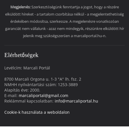
Megjelenés:
Szerkesztőségünk fenntartja a jogot, hogy a részére
elküldött híreket - a tartalom csorbítása nélkül - a megjelentethetőség
érdekében módosítsa, szerkessze. A megjelenésre vonatkozóan
garanciát nem vállalunk - azaz nem mindegyik, részünkre elküldött hír
jelenik meg szükségszerűen a marcaliportal.hu-n.
Elérhetőségek
Levélcím: Marcali Portál
8700 Marcali Orgona u. 1-3 "A" lh. fsz. 2
NMHH nyilvántartási szám: 1253-3889
Alapítás éve: 2000.
E-mail:
marcaliportal@gmail.com
Reklámmal kapcsolatban:
info@marcaliportal.hu
Cookie-k használata a weboldalon