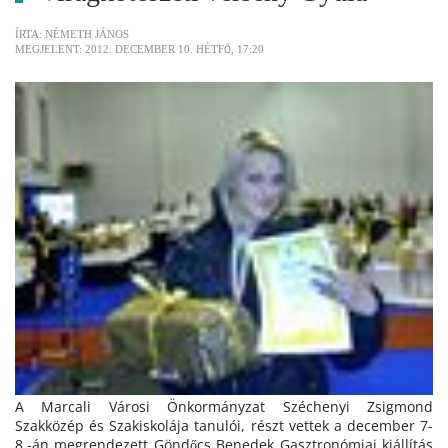
ÍRTA: NÉMETH JÁNOS
MEGJELENT: 2012. DECEMBER 10. HÉTFŐ, 17:20
A Marcali Városi Önkormányzat Széchenyi Zsigmond
Szakközép és Szakiskolája tanulói, részt vettek a december 7-
8.-án megrendezett Göndőcs Benedek Gasztronómiai kiállítás