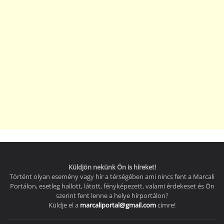
Küldjön nekünk Ön is híreket!
Történt olyan esemény vagy hír a térségében ami nincs fent a Marcali
Portálon, esetleg hallott, látott, fényképezett, valami érdekeset és Ön
szerint fent lenne a helye hírportálon?
Küldje el a
marcaliportal@gmail.com
címre!