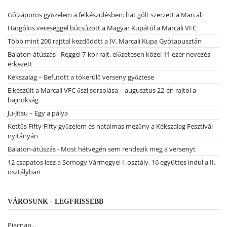
Gólzáporos győzelem a felkészülésben: hat gólt szerzett a Marcali
Hatgólos vereséggel búcsúzott a Magyar Kupától a Marcali VFC
Több mint 200 rajttal kezdődött a IV. Marcali Kupa Gyótapusztán
Balaton-átúszás - Reggel 7-kor rajt, előzetesen közel 11 ezer nevezés
érkezett
Kékszalag – Befutott a tókerülő verseny győztese
Elkészült a Marcali VFC őszi sorsolása – augusztus 22-én rajtol a
bajnokság
Ju-Jitsu – Egy a pálya
Kettős Fifty-Fifty győzelem és hatalmas mezőny a Kékszalag Fesztivál
nyitányán
Balaton-átúszás - Most hétvégén sem rendezik meg a versenyt
12 csapatos lesz a Somogy Vármegyei I. osztály, 16 együttes indul a II.
osztályban
VÁROSUNK - LEGFRISSEBB
Piacnap...