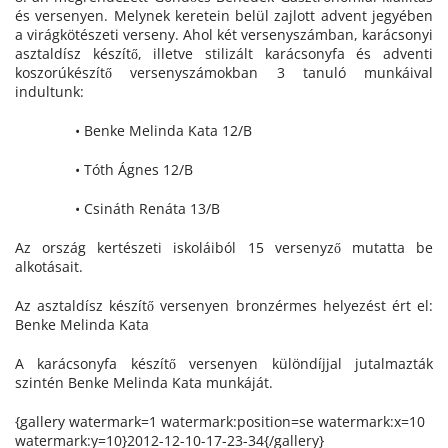
és versenyen. Melynek keretein belül zajlott advent jegyében
a virágkötészeti verseny. Ahol két versenyszámban, karácsonyi
asztaldísz készítő, illetve stilizált karácsonyfa és adventi
koszorúkészítő versenyszámokban 3 tanuló munkáival
indultunk:
• Benke Melinda Kata 12/B
• Tóth Ágnes 12/B
• Csináth Renáta 13/B
Az ország kertészeti iskoláiból 15 versenyző mutatta be
alkotásait.
Az asztaldísz készítő versenyen bronzérmes helyezést ért el:
Benke Melinda Kata
A karácsonyfa készítő versenyen különdíjjal jutalmazták
szintén Benke Melinda Kata munkáját.
{gallery watermark=1 watermark:position=se watermark:x=10
watermark:y=10}2012-12-10-17-23-34{/gallery}