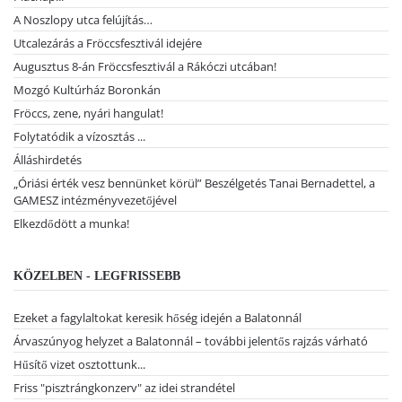
A Noszlopy utca felújítás…
Utcalezárás a Fröccsfesztivál idejére
Augusztus 8-án Fröccsfesztivál a Rákóczi utcában!
Mozgó Kultúrház Boronkán
Fröccs, zene, nyári hangulat!
Folytatódik a vízosztás ...
Álláshirdetés
„Óriási érték vesz bennünket körül” Beszélgetés Tanai Bernadettel, a
GAMESZ intézményvezetőjével
Elkezdődött a munka!
KÖZELBEN - LEGFRISSEBB
Ezeket a fagylaltokat keresik hőség idején a Balatonnál
Árvaszúnyog helyzet a Balatonnál – további jelentős rajzás várható
Hűsítő vizet osztottunk...
Friss "pisztrángkonzerv" az idei strandétel