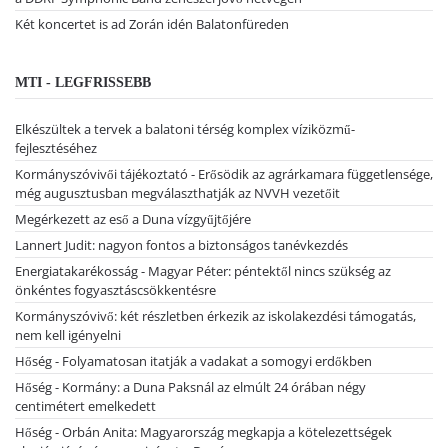
Két koncertet is ad Zorán idén Balatonfüreden
MTI - LEGFRISSEBB
Elkészültek a tervek a balatoni térség komplex víziközmű-
fejlesztéséhez
Kormányszóvivői tájékoztató - Erősödik az agrárkamara függetlensége,
még augusztusban megválaszthatják az NVVH vezetőit
Megérkezett az eső a Duna vízgyűjtőjére
Lannert Judit: nagyon fontos a biztonságos tanévkezdés
Energiatakarékosság - Magyar Péter: péntektől nincs szükség az
önkéntes fogyasztáscsökkentésre
Kormányszóvivő: két részletben érkezik az iskolakezdési támogatás,
nem kell igényelni
Hőség - Folyamatosan itatják a vadakat a somogyi erdőkben
Hőség - Kormány: a Duna Paksnál az elmúlt 24 órában négy
centimétert emelkedett
Hőség - Orbán Anita: Magyarország megkapja a kötelezettségek