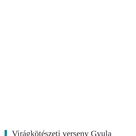
Virágkötészeti verseny Gyula