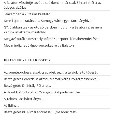
A Balaton vízszintje tovább csökkent – már csak 54 centiméter az
átlagos vízállás
Szakember: a kútfúrás buktatói
Keresi új munkatársait a Somogy Vármegyei Kormányhivatal
G7: újabban csak az utolsó percben indulunk a Balatonra, és nem
kérünk az éttermi mirelitből
Megjavították a Keszthelyi Kórház központi klímaberendezését
Még mindig repülőgéproncsokat rejt a Balaton
INTERJÚK - LEGFRISSEBB
Agrometeorológia: a sok csapadék segíti a talajok feltöltődését
Beszélgetés Bereczk Balázzsal, Marcali Város Polgármesterével…
Beszélgetés Dr. Király Péterrel…
A Bálint küldött volt az Országos Diákparlamentbe…
A Takács Laci bácsi lánya…
Az Edina…
Beszélgetés id. Kőrösi Andrással… (második rész)