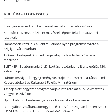
KULTÚRA - LEGFRISSEBB
Szász Jánossal és Hargitai Ivánnal készül az új évadra a Csiky
Kaposfest - Nemzetközi hírű művészek lépnek fel a kamarazenei
fesztiválon
Hamarosan kezdődik a Centrál Színház nyári programsorozata a
Szigliget Várudvarban
A Queen budapesti koncertfilmje felújítva lesz látható ősszel a
mozikban
ÉLET.KÉP - Balatonmáriafürdő: kortárs fotótárlat nyílt a település 130.
évfordulóján
Három országos közgyűjtemény vezetőjét menesztette a Társadalmi
Kapcsolatokért és Kultúráért Felelős Minisztérium
Tíz nap alatt négyezer program várja a látogatókat a 35. Művészetek
Völgye Fesztiválon
Újabb balatoni kezdeményezés – olvasnivaló a kévé mellé
Baranyában, Zalában, Somogyban és Horvátországban koncerteznek
a DDRF Symphonic Band zenészei jövő hétvégén