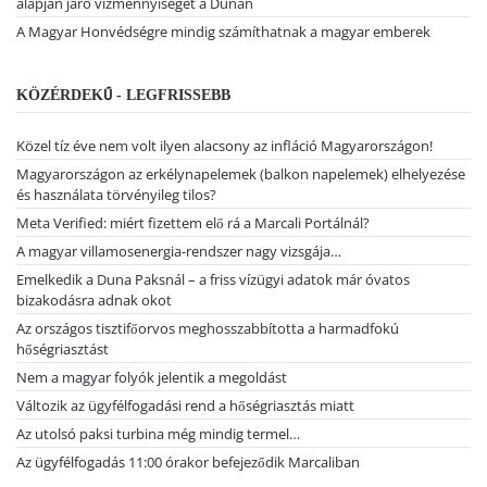
alapján járó vízmennyiséget a Dunán
A Magyar Honvédségre mindig számíthatnak a magyar emberek
KÖZÉRDEKŰ - LEGFRISSEBB
Közel tíz éve nem volt ilyen alacsony az infláció Magyarországon!
Magyarországon az erkélynapelemek (balkon napelemek) elhelyezése
és használata törvényileg tilos?
Meta Verified: miért fizettem elő rá a Marcali Portálnál?
A magyar villamosenergia-rendszer nagy vizsgája…
Emelkedik a Duna Paksnál – a friss vízügyi adatok már óvatos
bizakodásra adnak okot
Az országos tisztifőorvos meghosszabbította a harmadfokú
hőségriasztást
Nem a magyar folyók jelentik a megoldást
Változik az ügyfélfogadási rend a hőségriasztás miatt
Az utolsó paksi turbina még mindig termel…
Az ügyfélfogadás 11:00 órakor befejeződik Marcaliban