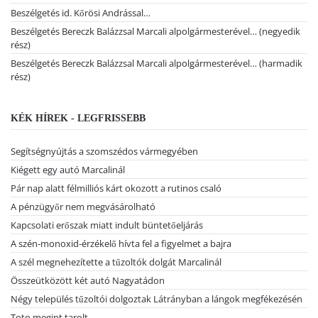
Beszélgetés id. Kőrösi Andrással…
Beszélgetés Bereczk Balázzsal Marcali alpolgármesterével… (negyedik
rész)
Beszélgetés Bereczk Balázzsal Marcali alpolgármesterével… (harmadik
rész)
KÉK HÍREK - LEGFRISSEBB
Segítségnyújtás a szomszédos vármegyében
Kiégett egy autó Marcalinál
Pár nap alatt félmilliós kárt okozott a rutinos csaló
A pénzügyőr nem megvásárolható
Kapcsolati erőszak miatt indult büntetőeljárás
A szén-monoxid-érzékelő hívta fel a figyelmet a bajra
A szél megnehezítette a tűzoltók dolgát Marcalinál
Összeütközött két autó Nagyatádon
Négy település tűzoltói dolgoztak Látrányban a lángok megfékezésén
Toto megint tarolt