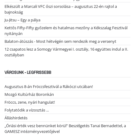
Elkészült a Marcali VFC őszi sorsolása – augusztus 22-én rajtol a
bajnokság
Ju-Jitsu – Egy a pálya
Kettős Fifty-Fifty győzelem és hatalmas mezőny a Kékszalag Fesztivál
nyitányán
Balaton-átúszás - Most hétvégén sem rendezik meg a versenyt
12 csapatos lesz a Somogy Vármegyei I. osztály, 16 együttes indul a II.
osztályban
VÁROSUNK - LEGFRISSEBB
Augusztus 8-án Fröccsfesztivál a Rákóczi utcában!
Mozgó Kultúrház Boronkán
Fröccs, zene, nyári hangulat!
Folytatódik a vízosztás ...
Álláshirdetés
„Óriási érték vesz bennünket körül” Beszélgetés Tanai Bernadettel, a
GAMESZ intézményvezetőjével