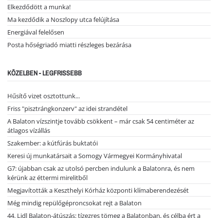
Elkezdődött a munka!
Ma kezdődik a Noszlopy utca felújítása
Energiával felelősen
Posta hőségriadó miatti részleges bezárása
KÖZELBEN - LEGFRISSEBB
Hűsítő vizet osztottunk...
Friss "pisztrángkonzerv" az idei strandétel
A Balaton vízszintje tovább csökkent – már csak 54 centiméter az
átlagos vízállás
Szakember: a kútfúrás buktatói
Keresi új munkatársait a Somogy Vármegyei Kormányhivatal
G7: újabban csak az utolsó percben indulunk a Balatonra, és nem
kérünk az éttermi mirelitből
Megjavították a Keszthelyi Kórház központi klímaberendezését
Még mindig repülőgéproncsokat rejt a Balaton
44. Lidl Balaton-átúszás: tízezres tömeg a Balatonban, és célba ért a