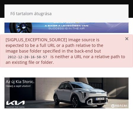
Fő tartalom átugrása
×
danger
[SIGPLUS_EXCEPTION_SOURCE] Image source is
expected to be a full URL or a path relative to the
image base folder specified in the back-end but
is neither a URL nor a relative path to
2012-12-20-16-50-57
an existing file or folder.