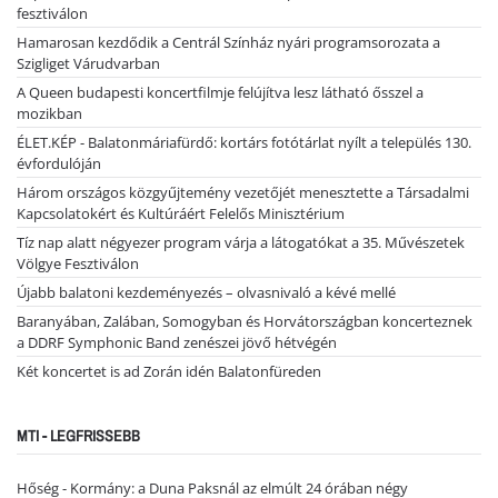
fesztiválon
Hamarosan kezdődik a Centrál Színház nyári programsorozata a
Szigliget Várudvarban
A Queen budapesti koncertfilmje felújítva lesz látható ősszel a
mozikban
ÉLET.KÉP - Balatonmáriafürdő: kortárs fotótárlat nyílt a település 130.
évfordulóján
Három országos közgyűjtemény vezetőjét menesztette a Társadalmi
Kapcsolatokért és Kultúráért Felelős Minisztérium
Tíz nap alatt négyezer program várja a látogatókat a 35. Művészetek
Völgye Fesztiválon
Újabb balatoni kezdeményezés – olvasnivaló a kévé mellé
Baranyában, Zalában, Somogyban és Horvátországban koncerteznek
a DDRF Symphonic Band zenészei jövő hétvégén
Két koncertet is ad Zorán idén Balatonfüreden
MTI - LEGFRISSEBB
Hőség - Kormány: a Duna Paksnál az elmúlt 24 órában négy