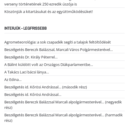
verseny történetének 250 ezredik úszója is
Köszönjük a kitartásukat és az együttműködésüket!
INTERJÚK - LEGFRISSEBB
Agrometeorológia: a sok csapadék segíti a talajok feltöltődését
Beszélgetés Bereczk Balázzsal, Marcali Város Polgármesterével…
Beszélgetés Dr. Király Péterrel…
A Bálint küldött volt az Országos Diákparlamentbe…
A Takács Laci bácsi lánya…
Az Edina…
Beszélgetés id. Kőrösi Andrással… (második rész)
Beszélgetés id. Kőrösi Andrással…
Beszélgetés Bereczk Balázzsal Marcali alpolgármesterével… (negyedik
rész)
Beszélgetés Bereczk Balázzsal Marcali alpolgármesterével… (harmadik
rész)