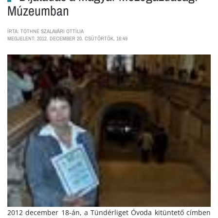
Múzeumban
ÍRTA: TÓTHNÉ SZALAVÁRI OTTÍLIA
MEGJELENT: 2012. DECEMBER 20. CSÜTÖRTÖK, 16:49
2012 december 18-án, a Tündérliget Óvoda kitüntető címben