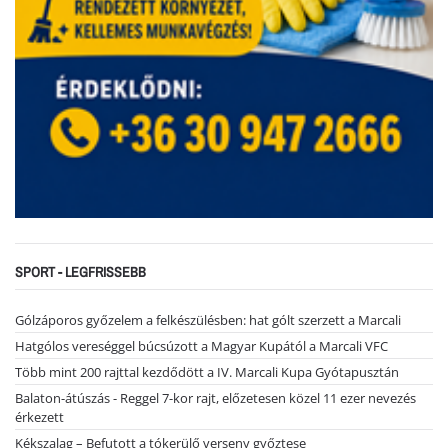
SPORT - LEGFRISSEBB
Gólzáporos győzelem a felkészülésben: hat gólt szerzett a Marcali
Hatgólos vereséggel búcsúzott a Magyar Kupától a Marcali VFC
Több mint 200 rajttal kezdődött a IV. Marcali Kupa Gyótapusztán
Balaton-átúszás - Reggel 7-kor rajt, előzetesen közel 11 ezer nevezés
érkezett
Kékszalag – Befutott a tókerülő verseny győztese