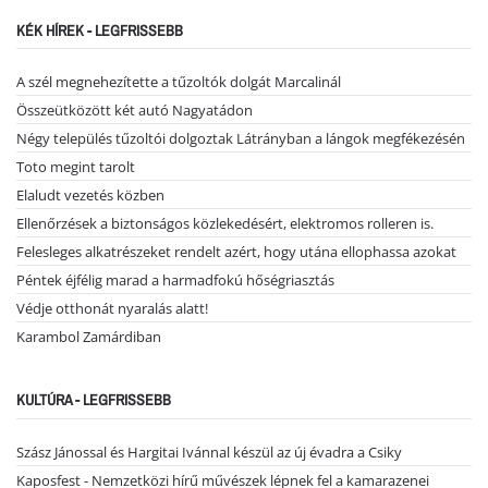
KÉK HÍREK - LEGFRISSEBB
A szél megnehezítette a tűzoltók dolgát Marcalinál
Összeütközött két autó Nagyatádon
Négy település tűzoltói dolgoztak Látrányban a lángok megfékezésén
Toto megint tarolt
Elaludt vezetés közben
Ellenőrzések a biztonságos közlekedésért, elektromos rolleren is.
Felesleges alkatrészeket rendelt azért, hogy utána ellophassa azokat
Péntek éjfélig marad a harmadfokú hőségriasztás
Védje otthonát nyaralás alatt!
Karambol Zamárdiban
KULTÚRA - LEGFRISSEBB
Szász Jánossal és Hargitai Ivánnal készül az új évadra a Csiky
Kaposfest - Nemzetközi hírű művészek lépnek fel a kamarazenei