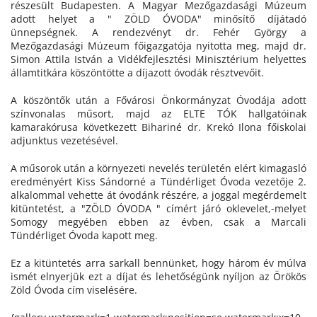
részesült Budapesten. A Magyar Mezőgazdasági Múzeum
adott helyet a " ZÖLD ÓVODA" minősítő díjátadó
ünnepségnek. A rendezvényt dr. Fehér György a
Mezőgazdasági Múzeum főigazgatója nyitotta meg, majd dr.
Simon Attila István a Vidékfejlesztési Minisztérium helyettes
államtitkára köszöntötte a díjazott óvodák résztvevőit.
A köszöntők után a Fővárosi Önkormányzat Óvodája adott
színvonalas műsort, majd az ELTE TÓK hallgatóinak
kamarakórusa következett Bihariné dr. Krekó Ilona főiskolai
adjunktus vezetésével.
A műsorok után a környezeti nevelés területén elért kimagasló
eredményért Kiss Sándorné a Tündérliget Óvoda vezetője 2.
alkalommal vehette át óvodánk részére, a joggal megérdemelt
kitüntetést, a "ZÖLD ÓVODA " címért járó oklevelet,-melyet
Somogy megyében ebben az évben, csak a Marcali
Tündérliget Óvoda kapott meg.
Ez a kitüntetés arra sarkall bennünket, hogy három év múlva
ismét elnyerjük ezt a díjat és lehetőségünk nyíljon az Örökös
Zöld Óvoda cím viselésére.