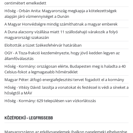
centimétert emelkedett
Hőség - Orbán Anita: Magyarország megkapja a kötelezettségek
alapján járó vízmennyiséget a Dunán
A Magyar Honvédségre mindig számíthatnak a magyar emberek
A Duna alacsony vízállása miatt 11 szállodahajó várakozik a folyó
magyarországi szakaszán
Eloltották a tüzet Székesfehérvár határában
OGY - A Tisza-frakció kezdeményezte, hogy jövő kedden legyen az
államfőválasztás
Hőség - Kormány: országosan elérte, Budapesten meg is haladta a 40
Celsius-fokot a legmagasabb hőmérséklet
Magyar Péter: átfogó energiafejlesztési tervet fogadott el a kormány
Hőség - Vitézy Dávid: lassítja a vonatokat és festéssel is védi a síneket a
hőségtől a MÁV
Hőség - Kormány: 629 településen van vízkorlátozás
KÖZÉRDEKŰ - LEGFRISSEBB
Magyarországon az erkélynapelemek (balkon napelemek) elhelyezése