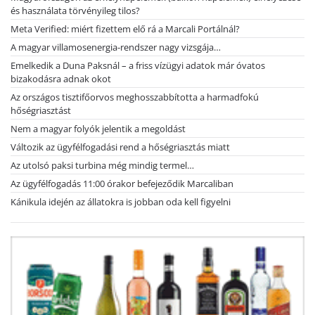
és használata törvényileg tilos?
Meta Verified: miért fizettem elő rá a Marcali Portálnál?
A magyar villamosenergia-rendszer nagy vizsgája…
Emelkedik a Duna Paksnál – a friss vízügyi adatok már óvatos
bizakodásra adnak okot
Az országos tisztifőorvos meghosszabbította a harmadfokú
hőségriasztást
Nem a magyar folyók jelentik a megoldást
Változik az ügyfélfogadási rend a hőségriasztás miatt
Az utolsó paksi turbina még mindig termel…
Az ügyfélfogadás 11:00 órakor befejeződik Marcaliban
Kánikula idején az állatokra is jobban oda kell figyelni