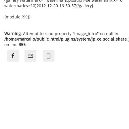
{gallery watermark=1 watermark:position=se watermark:x=10
watermark:y=10}2012-12-20-16-50-57{/gallery}
{module [99]}
Warning
: Attempt to read property "image_intro" on null in
/home/marcalip/public_html/plugins/system/jp_ce_social_share
on line
355