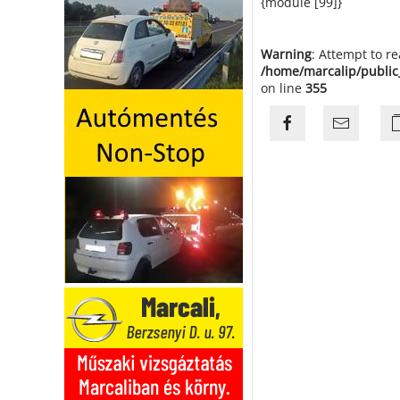
{module [99]}
Warning
: Attempt to r
/home/marcalip/public
on line
355