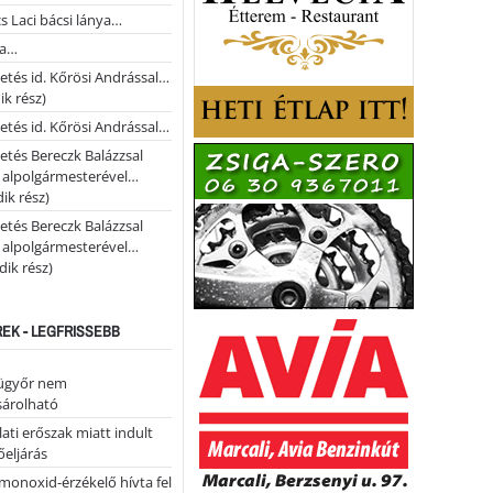
s Laci bácsi lánya…
na…
etés id. Kőrösi Andrással…
k rész)
etés id. Kőrösi Andrással…
etés Bereczk Balázzsal
i alpolgármesterével…
ik rész)
etés Bereczk Balázzsal
i alpolgármesterével…
ik rész)
REK - LEGFRISSEBB
ügyőr nem
árolható
ati erőszak miatt indult
eljárás
monoxid-érzékelő hívta fel