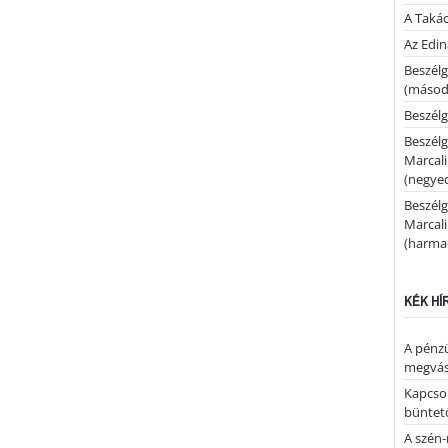
A Takác
Az Edi
Beszélg
(másodi
Beszélg
Beszélg
Marcal
(negyed
Beszélg
Marcal
(harmad
KÉK HÍ
A pénz
megvás
Kapcsol
büntető
A szén-