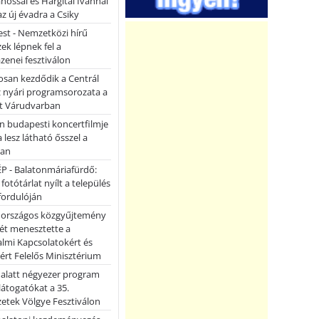
ánossal és Hargitai Ivánnal
az új évadra a Csiky
st - Nemzetközi hírű
k lépnek fel a
enei fesztiválon
san kezdődik a Centrál
z nyári programsorozata a
et Várudvarban
n budapesti koncertfilmje
a lesz látható ősszel a
ban
P - Balatonmáriafürdő:
 fotótárlat nyílt a település
fordulóján
országos közgyűjtemény
ét menesztette a
lmi Kapcsolatokért és
ért Felelős Minisztérium
 alatt négyezer program
 látogatókat a 35.
etek Völgye Fesztiválon