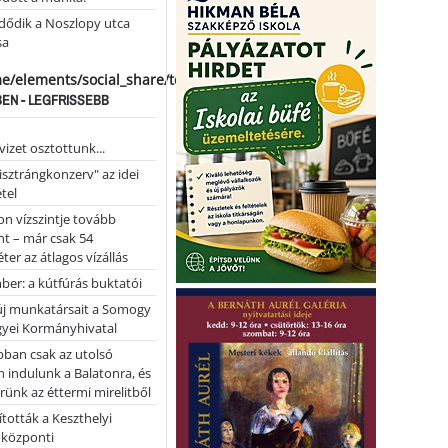
dődik a Noszlopy utca
sa
me/elements/social_share/templates/template.php
EN - LEGFRISSEBB
vizet osztottunk...
pisztrángkonzerv" az idei
tel
on vízszintje tovább
t – már csak 54
ter az átlagos vízállás
er: a kútfúrás buktatói
 új munkatársait a Somogy
yei Kormányhivatal
bban csak az utolsó
 indulunk a Balatonra, és
ünk az éttermi mirelitből
tották a Keszthelyi
 központi