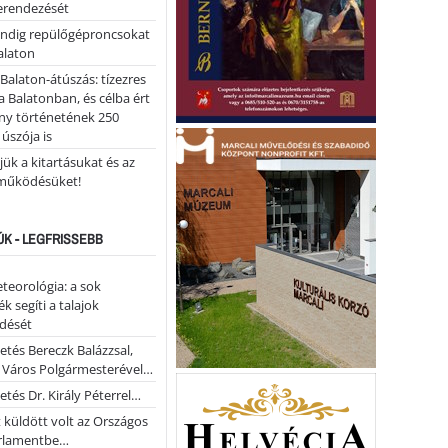
erendezését
ndig repülőgéproncsokat
Balaton
l Balaton-átúszás: tízezres
 Balatonban, és célba ért
ny történetének 250
 úszója is
ük a kitartásukat és az
működésüket!
ÚK - LEGFRISSEBB
teorológia: a sok
k segíti a talajok
ődését
etés Bereczk Balázzsal,
i Város Polgármesterével…
etés Dr. Király Péterrel…
t küldött volt az Országos
rlamentbe…