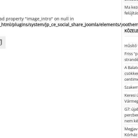
Ma kez
felújítá
ead property "image_intro" on null in
_html/plugins/system/jp_ce_social_share_joomla/elements/yoothe
KÖZELB
Hűsítő 
Friss "
strandé
A Balat
csökken
centimé
Szakemb
Keresi
Vármeg
G7: úja
percben
nem kér
Megjaví
Kórház