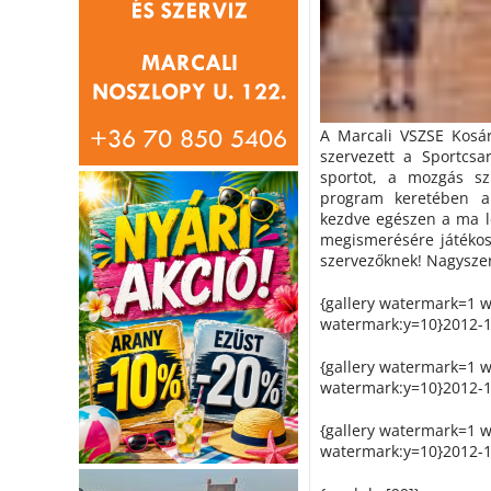
A Marcali VSZSE Kosár
szervezett a Sportcsa
sportot, a mozgás sz
program keretében a 
kezdve egészen a ma le
megismerésére játékos 
szervezőknek! Nagysze
{gallery watermark=1 
watermark:y=10}2012-12
{gallery watermark=1 
watermark:y=10}2012-12
{gallery watermark=1 
watermark:y=10}2012-12