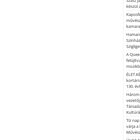
Szász J
készül 
Kaposfe
művésze
kamaraz
Hamaro
Színhá
Sziglig
A Quee
felújítv
mozik
ÉLET.KÉ
kortárs
130. év
Három 
vezetőj
Társada
Kultúrá
Tíz nap
várja a
Művész