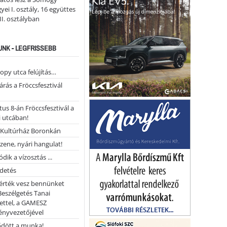
ei I. osztály, 16 együttes
 II. osztályban
NK - LEGFRISSEBB
opy utca felújítás…
árás a Fröccsfesztivál
us 8-án Fröccsfesztivál a
 utcában!
Kultúrház Boronkán
 zene, nyári hangulat!
dik a vízosztás ...
rdetés
 érték vesz bennünket
Beszélgetés Tanai
ettel, a GAMESZ
ényvezetőjével
ődött a munka!