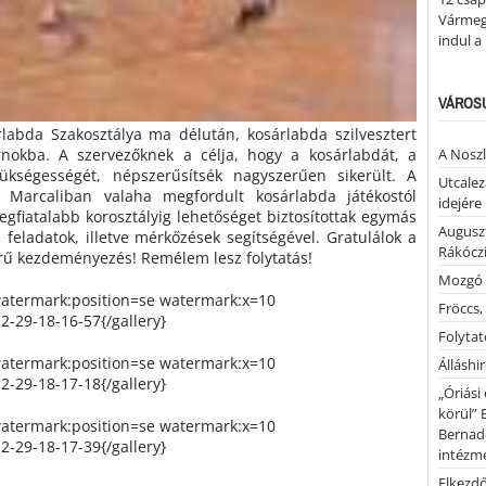
Vármegy
indul a
VÁROSU
labda Szakosztálya ma délután, kosárlabda szilvesztert
rnokba. A szervezőknek a célja, hogy a kosárlabdát, a
A Noszl
ükségességét, népszerűsítsék nagyszerűen sikerült. A
Utcalez
Marcaliban valaha megfordult kosárlabda játékostól
idejére
gfiatalabb korosztályig lehetőséget biztosítottak egymás
Auguszt
feladatok, illetve mérkőzések segítségével. Gratulálok a
Rákóczi
rű kezdeményezés! Remélem lesz folytatás!
Mozgó 
watermark:position=se watermark:x=10
Fröccs,
-29-18-16-57{/gallery}
Folytató
watermark:position=se watermark:x=10
Álláshi
-29-18-17-18{/gallery}
„Óriási
körül” 
watermark:position=se watermark:x=10
Bernad
-29-18-17-39{/gallery}
intézm
Elkezd