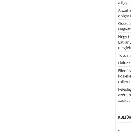
a figye
A szél 
dolgát 
Összeü
Nagya
Négy te
Látrán
megfék
Toto me
Elaludt
Ellenőr
közleke
rolleren
Felesle
azért, 
azokat
KULTÚR