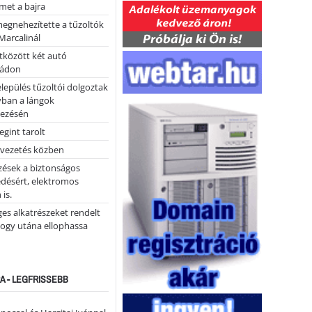
lmet a bajra
megnehezítette a tűzoltók
Marcalinál
tközött két autó
tádon
lepülés tűzoltói dolgoztak
yban a lángok
ezésén
gint tarolt
 vezetés közben
zések a biztonságos
désért, elektromos
 is.
ges alkatrészeket rendelt
hogy utána ellophassa
A - LEGFRISSEBB