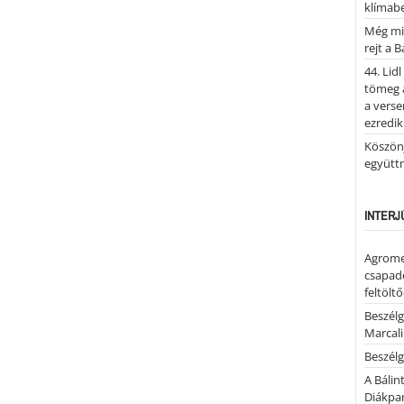
klímab
Még mi
rejt a 
44. Lid
tömeg a
a verse
ezredik
Köszönj
együtt
INTERJ
Agrome
csapadé
feltölt
Beszélg
Marcal
Beszélg
A Bálin
Diákpa