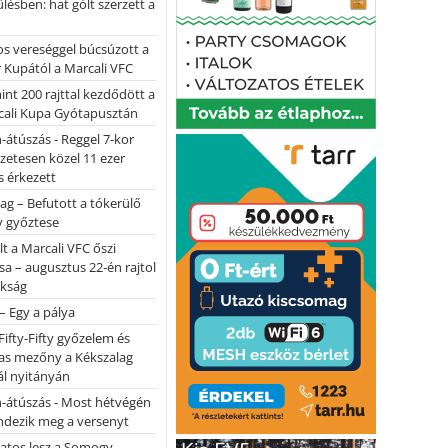
ülésben: hat gólt szerzett a
s vereséggel búcsúzott a
 Kupától a Marcali VFC
nt 200 rajttal kezdődött a
cali Kupa Gyótapusztán
-átúszás - Reggel 7-kor
lőzetesen közel 11 ezer
 érkezett
ag – Befutott a tókerülő
y győztese
lt a Marcali VFC őszi
sa – augusztus 22-én rajtol
okság
 – Egy a pálya
Fifty-Fifty győzelem és
as mezőny a Kékszalag
ál nyitányán
n-átúszás - Most hétvégén
ndezik meg a versenyt
atos lesz a Somogy