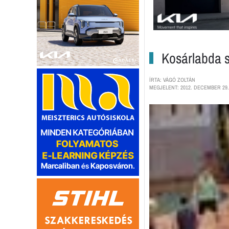
Kosárlabda sz
ÍRTA: VÁGÓ ZOLTÁN
MEGJELENT: 2012. DECEMBER 29.