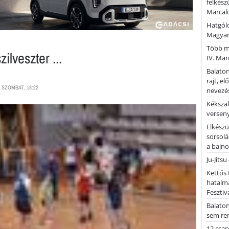
felkész
Marcali
Hatgólo
Magyar
Több mi
ilveszter ...
IV. Mar
Balaton
rajt, e
 SZOMBAT, 18:22
nevezés
Kékszal
versen
Elkészü
sorsolá
a bajn
Ju-Jitsu
Kettős 
hatalm
Fesztiv
Balato
sem re
12 csap