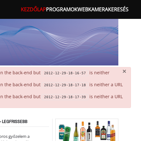
KEZDŐLAP
PROGRAMOK
WEBKAMERA
KERESÉS
×
 in the back-end but
is neither
2012-12-29-18-16-57
 in the back-end but
is neither a URL
2012-12-29-18-17-18
 in the back-end but
is neither a URL
2012-12-29-18-17-39
- LEGFRISSEBB
oros győzelem a