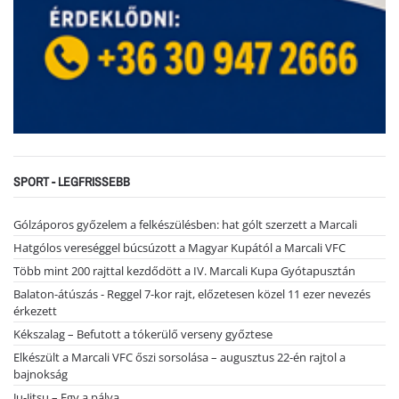
SPORT - LEGFRISSEBB
Gólzáporos győzelem a felkészülésben: hat gólt szerzett a Marcali
Hatgólos vereséggel búcsúzott a Magyar Kupától a Marcali VFC
Több mint 200 rajttal kezdődött a IV. Marcali Kupa Gyótapusztán
Balaton-átúszás - Reggel 7-kor rajt, előzetesen közel 11 ezer nevezés
érkezett
Kékszalag – Befutott a tókerülő verseny győztese
Elkészült a Marcali VFC őszi sorsolása – augusztus 22-én rajtol a
bajnokság
Ju-Jitsu – Egy a pálya