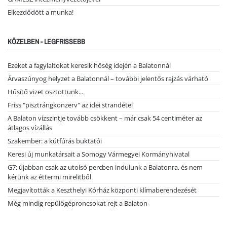
Elkezdődött a munka!
KÖZELBEN - LEGFRISSEBB
Ezeket a fagylaltokat keresik hőség idején a Balatonnál
Árvaszúnyog helyzet a Balatonnál – további jelentős rajzás várható
Hűsítő vizet osztottunk...
Friss "pisztrángkonzerv" az idei strandétel
A Balaton vízszintje tovább csökkent – már csak 54 centiméter az
átlagos vízállás
Szakember: a kútfúrás buktatói
Keresi új munkatársait a Somogy Vármegyei Kormányhivatal
G7: újabban csak az utolsó percben indulunk a Balatonra, és nem
kérünk az éttermi mirelitből
Megjavították a Keszthelyi Kórház központi klímaberendezését
Még mindig repülőgéproncsokat rejt a Balaton