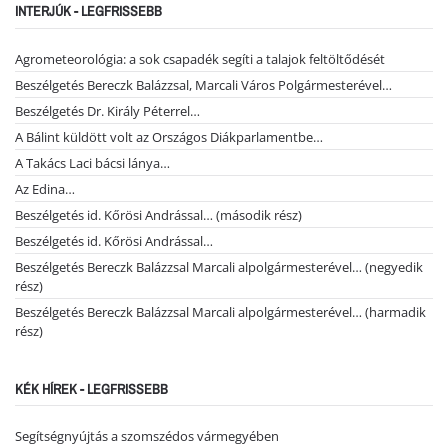
INTERJÚK - LEGFRISSEBB
Agrometeorológia: a sok csapadék segíti a talajok feltöltődését
Beszélgetés Bereczk Balázzsal, Marcali Város Polgármesterével…
Beszélgetés Dr. Király Péterrel…
A Bálint küldött volt az Országos Diákparlamentbe…
A Takács Laci bácsi lánya…
Az Edina…
Beszélgetés id. Kőrösi Andrással… (második rész)
Beszélgetés id. Kőrösi Andrással…
Beszélgetés Bereczk Balázzsal Marcali alpolgármesterével… (negyedik
rész)
Beszélgetés Bereczk Balázzsal Marcali alpolgármesterével… (harmadik
rész)
KÉK HÍREK - LEGFRISSEBB
Segítségnyújtás a szomszédos vármegyében