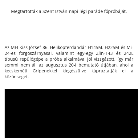
Megtartották a Szent István-napi légi parádé főpróbáját.
Az MH Kiss József 86. Helikopterdandár H145M, H225M és Mi-
24-es forgószárnyasai, valamint egy-egy Zlin-143 és 242L
típusú repülőgépe a próba alkalmával jól vizsgázott, így már
semmi nem áll az augusztus 20-i bemutató útjában, ahol a
kecskeméti Gripenekkel kiegészülve kápráztatják el a
közönséget.