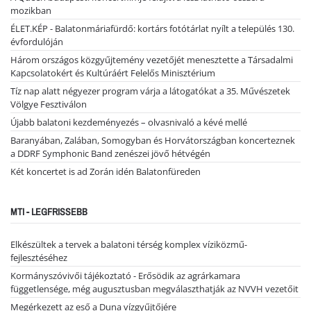
mozikban
ÉLET.KÉP - Balatonmáriafürdő: kortárs fotótárlat nyílt a település 130.
évfordulóján
Három országos közgyűjtemény vezetőjét menesztette a Társadalmi
Kapcsolatokért és Kultúráért Felelős Minisztérium
Tíz nap alatt négyezer program várja a látogatókat a 35. Művészetek
Völgye Fesztiválon
Újabb balatoni kezdeményezés – olvasnivaló a kévé mellé
Baranyában, Zalában, Somogyban és Horvátországban koncerteznek
a DDRF Symphonic Band zenészei jövő hétvégén
Két koncertet is ad Zorán idén Balatonfüreden
MTI - LEGFRISSEBB
Elkészültek a tervek a balatoni térség komplex víziközmű-
fejlesztéséhez
Kormányszóvivői tájékoztató - Erősödik az agrárkamara
függetlensége, még augusztusban megválaszthatják az NVVH vezetőit
Megérkezett az eső a Duna vízgyűjtőjére