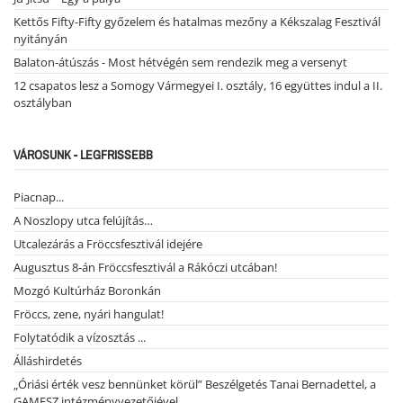
Kettős Fifty-Fifty győzelem és hatalmas mezőny a Kékszalag Fesztivál
nyitányán
Balaton-átúszás - Most hétvégén sem rendezik meg a versenyt
12 csapatos lesz a Somogy Vármegyei I. osztály, 16 együttes indul a II.
osztályban
VÁROSUNK - LEGFRISSEBB
Piacnap...
A Noszlopy utca felújítás…
Utcalezárás a Fröccsfesztivál idejére
Augusztus 8-án Fröccsfesztivál a Rákóczi utcában!
Mozgó Kultúrház Boronkán
Fröccs, zene, nyári hangulat!
Folytatódik a vízosztás ...
Álláshirdetés
„Óriási érték vesz bennünket körül” Beszélgetés Tanai Bernadettel, a
GAMESZ intézményvezetőjével