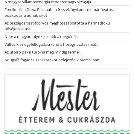
A magyar villamosenergia-rendszer nagy vizsgája…
Emelkedik a Duna Paksnál – a friss vízügyi adatok már óvatos
bizakodásra adnak okot
Az országos tisztifőorvos meghosszabbította a harmadfokú
hőségriasztást
Nem a magyar folyók jelentik a megoldást
Változik az ügyfélfogadási rend a hőségriasztás miatt
Az utolsó paksi turbina még mindig termel…
Az ügyfélfogadás 11:00 órakor befejeződik Marcaliban