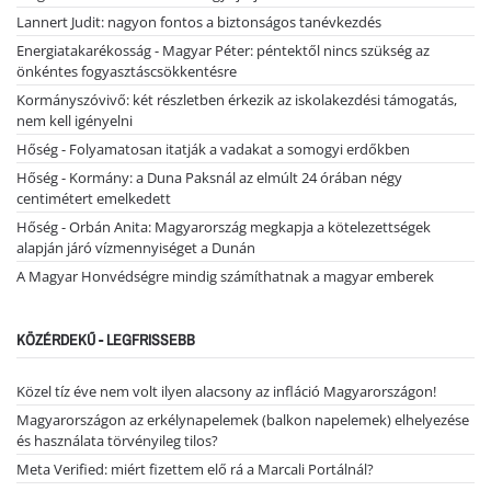
Lannert Judit: nagyon fontos a biztonságos tanévkezdés
Energiatakarékosság - Magyar Péter: péntektől nincs szükség az
önkéntes fogyasztáscsökkentésre
Kormányszóvivő: két részletben érkezik az iskolakezdési támogatás,
nem kell igényelni
Hőség - Folyamatosan itatják a vadakat a somogyi erdőkben
Hőség - Kormány: a Duna Paksnál az elmúlt 24 órában négy
centimétert emelkedett
Hőség - Orbán Anita: Magyarország megkapja a kötelezettségek
alapján járó vízmennyiséget a Dunán
A Magyar Honvédségre mindig számíthatnak a magyar emberek
KÖZÉRDEKŰ - LEGFRISSEBB
Közel tíz éve nem volt ilyen alacsony az infláció Magyarországon!
Magyarországon az erkélynapelemek (balkon napelemek) elhelyezése
és használata törvényileg tilos?
Meta Verified: miért fizettem elő rá a Marcali Portálnál?