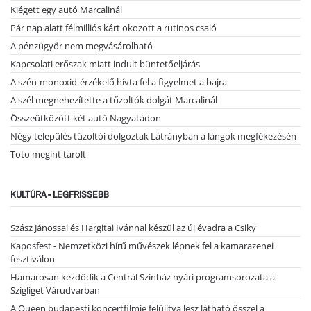
Kiégett egy autó Marcalinál
Pár nap alatt félmilliós kárt okozott a rutinos csaló
A pénzügyőr nem megvásárolható
Kapcsolati erőszak miatt indult büntetőeljárás
A szén-monoxid-érzékelő hívta fel a figyelmet a bajra
A szél megnehezítette a tűzoltók dolgát Marcalinál
Összeütközött két autó Nagyatádon
Négy település tűzoltói dolgoztak Látrányban a lángok megfékezésén
Toto megint tarolt
KULTÚRA - LEGFRISSEBB
Szász Jánossal és Hargitai Ivánnal készül az új évadra a Csiky
Kaposfest - Nemzetközi hírű művészek lépnek fel a kamarazenei
fesztiválon
Hamarosan kezdődik a Centrál Színház nyári programsorozata a
Szigliget Várudvarban
A Queen budapesti koncertfilmje felújítva lesz látható ősszel a