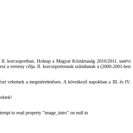
 a II. korcsoportban. Holnap a Magyar Köztársaság 2010/2011. tanévi
 lesz a verseny célja. II. korcsoportosnak számítanak a (2000-2001-ben
észt vehetnek a megmérettetésen. A következő napokban a III. és IV.
Nektek!
ttempt to read property "image_intro" on null in