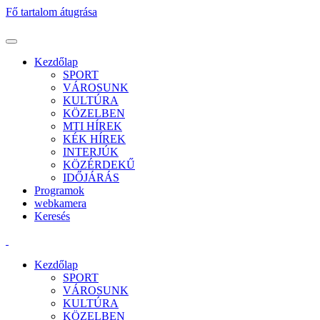
Fő tartalom átugrása
Kezdőlap
SPORT
VÁROSUNK
KULTÚRA
KÖZELBEN
MTI HÍREK
KÉK HÍREK
INTERJÚK
KÖZÉRDEKŰ
IDŐJÁRÁS
Programok
webkamera
Keresés
Kezdőlap
SPORT
VÁROSUNK
KULTÚRA
KÖZELBEN