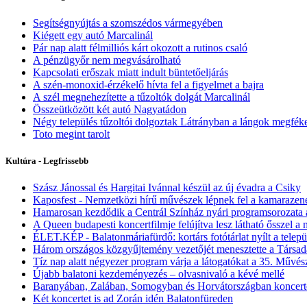
Segítségnyújtás a szomszédos vármegyében
Kiégett egy autó Marcalinál
Pár nap alatt félmilliós kárt okozott a rutinos csaló
A pénzügyőr nem megvásárolható
Kapcsolati erőszak miatt indult büntetőeljárás
A szén-monoxid-érzékelő hívta fel a figyelmet a bajra
A szél megnehezítette a tűzoltók dolgát Marcalinál
Összeütközött két autó Nagyatádon
Négy település tűzoltói dolgoztak Látrányban a lángok megfék
Toto megint tarolt
Kultúra - Legfrissebb
Szász Jánossal és Hargitai Ivánnal készül az új évadra a Csiky
Kaposfest - Nemzetközi hírű művészek lépnek fel a kamarazene
Hamarosan kezdődik a Centrál Színház nyári programsorozata 
A Queen budapesti koncertfilmje felújítva lesz látható ősszel a
ÉLET.KÉP - Balatonmáriafürdő: kortárs fotótárlat nyílt a telepü
Három országos közgyűjtemény vezetőjét menesztette a Társada
Tíz nap alatt négyezer program várja a látogatókat a 35. Művé
Újabb balatoni kezdeményezés – olvasnivaló a kévé mellé
Baranyában, Zalában, Somogyban és Horvátországban koncer
Két koncertet is ad Zorán idén Balatonfüreden