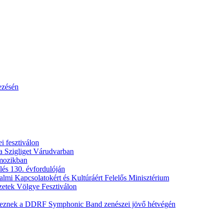
ezésén
i fesztiválon
a Szigliget Várudvarban
 mozikban
lés 130. évfordulóján
lmi Kapcsolatokért és Kultúráért Felelős Minisztérium
szetek Völgye Fesztiválon
teznek a DDRF Symphonic Band zenészei jövő hétvégén