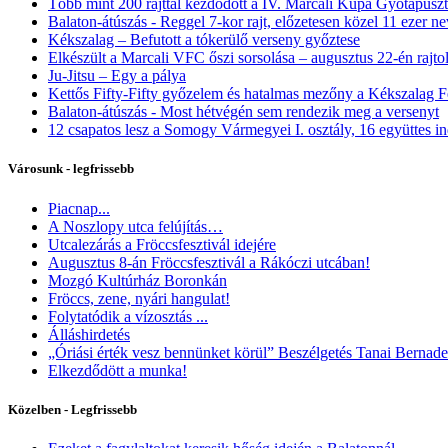
Több mint 200 rajttal kezdődött a IV. Marcali Kupa Gyótapusz
Balaton-átúszás - Reggel 7-kor rajt, előzetesen közel 11 ezer ne
Kékszalag – Befutott a tókerülő verseny győztese
Elkészült a Marcali VFC őszi sorsolása – augusztus 22-én rajto
Ju-Jitsu – Egy a pálya
Kettős Fifty-Fifty győzelem és hatalmas mezőny a Kékszalag F
Balaton-átúszás - Most hétvégén sem rendezik meg a versenyt
12 csapatos lesz a Somogy Vármegyei I. osztály, 16 együttes ind
Városunk - legfrissebb
Piacnap...
A Noszlopy utca felújítás…
Utcalezárás a Fröccsfesztivál idejére
Augusztus 8-án Fröccsfesztivál a Rákóczi utcában!
Mozgó Kultúrház Boronkán
Fröccs, zene, nyári hangulat!
Folytatódik a vízosztás ...
Álláshirdetés
„Óriási érték vesz bennünket körül” Beszélgetés Tanai Berna
Elkezdődött a munka!
Közelben - Legfrissebb