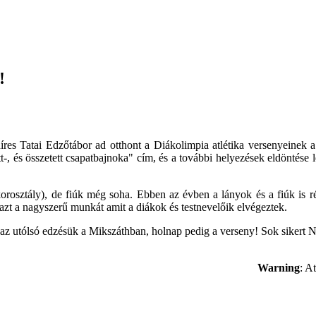
!
 híres Tatai Edzőtábor ad otthont a Diákolimpia atlétika versenyeinek
tt-, és összetett csapatbajnoka" cím, és a további helyezések eldöntése
rosztály), de fiúk még soha. Ebben az évben a lányok és a fiúk is r
azt a nagyszerű munkát amit a diákok és testnevelőik elvégeztek.
 az utólsó edzésük a Mikszáthban, holnap pedig a verseny! Sok sikert 
Warning
: A