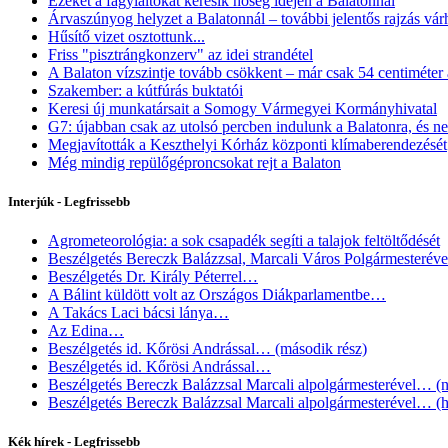
Ezeket a fagylaltokat keresik hőség idején a Balatonnál
Árvaszúnyog helyzet a Balatonnál – további jelentős rajzás vár
Hűsítő vizet osztottunk...
Friss "pisztrángkonzerv" az idei strandétel
A Balaton vízszintje tovább csökkent – már csak 54 centiméter a
Szakember: a kútfúrás buktatói
Keresi új munkatársait a Somogy Vármegyei Kormányhivatal
G7: újabban csak az utolsó percben indulunk a Balatonra, és ne
Megjavították a Keszthelyi Kórház központi klímaberendezését
Még mindig repülőgéproncsokat rejt a Balaton
Interjúk - Legfrissebb
Agrometeorológia: a sok csapadék segíti a talajok feltöltődését
Beszélgetés Bereczk Balázzsal, Marcali Város Polgármesterév
Beszélgetés Dr. Király Péterrel…
A Bálint küldött volt az Országos Diákparlamentbe…
A Takács Laci bácsi lánya…
Az Edina…
Beszélgetés id. Kőrösi Andrással… (második rész)
Beszélgetés id. Kőrösi Andrással…
Beszélgetés Bereczk Balázzsal Marcali alpolgármesterével… (n
Beszélgetés Bereczk Balázzsal Marcali alpolgármesterével… (h
Kék hírek - Legfrissebb