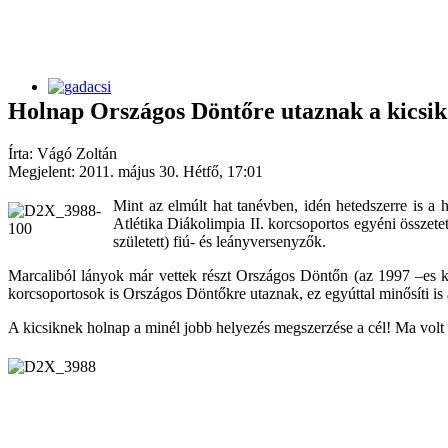
Holnap Országos Döntőre utaznak a kicsik
Írta: Vágó Zoltán
Megjelent: 2011. május 30. Hétfő, 17:01
Mint az elmúlt hat tanévben, idén hetedszerre is a
Atlétika Diákolimpia II. korcsoportos egyéni összete
született) fiú- és leányversenyzők.
Marcaliból lányok már vettek részt Országos Döntőn (az 1997 –es ko
korcsoportosok is Országos Döntőkre utaznak, ez egyúttal minősíti is 
A kicsiknek holnap a minél jobb helyezés megszerzése a cél! Ma volt