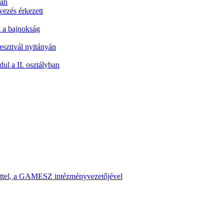
tán
vezés érkezett
l a bajnokság
esztivál nyitányán
ul a II. osztályban
dettel, a GAMESZ intézményvezetőjével