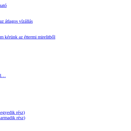
ható
z átlagos vízállás
m kérünk az éttermi mirelitből
el…
egyedik rész)
armadik rész)