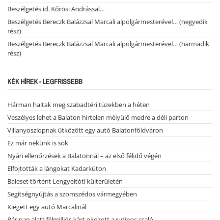
Beszélgetés id. Kőrösi Andrással…
Beszélgetés Bereczk Balázzsal Marcali alpolgármesterével… (negyedik
rész)
Beszélgetés Bereczk Balázzsal Marcali alpolgármesterével… (harmadik
rész)
KÉK HÍREK - LEGFRISSEBB
Hárman haltak meg szabadtéri tüzekben a héten
Veszélyes lehet a Balaton hirtelen mélyülő medre a déli parton
Villanyoszlopnak ütközött egy autó Balatonföldváron
Ez már nekünk is sok
Nyári ellenőrzések a Balatonnál – az első félidő végén
Elfojtották a lángokat Kadarkúton
Baleset történt Lengyeltóti külterületén
Segítségnyújtás a szomszédos vármegyében
Kiégett egy autó Marcalinál
Pár nap alatt félmilliós kárt okozott a rutinos csaló