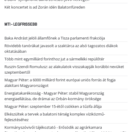
Két koncertet is ad Zorán idén Balatonfüreden
MTI - LEGFRISSEBB
Baka Andrást jelöli államfőnek a Tisza parlamenti frakciója
Rövidebb tanórákat javasolt a szaktárca az alsó tagozatos diákok
oktatásában
Több mint egymilliárd forinthoz jut a sármelléki repülőtér
Ruszin-Szendi Romulusz: az alakulatok visszakapják korábbi nevüket
szeptembertől
Magyar Péter: a 6000 milliárd forint európai uniós forrás át fogja
alakítani Magyarországot
Energiatakarékosság - Magyar Péter: stabil Magyarország
energiaellátása, de drámai az Orbán-kormány öröksége
Magyar Péter: szeptember 15-étől csökken a tűzifa áfája
Elkészültek a tervek a balatoni térség komplex víziközmű-
fejlesztéséhez
Kormányszóvivői tájékoztató - Erősödik az agrárkamara