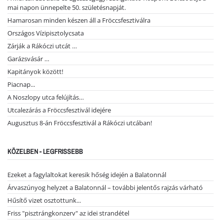
mai napon ünnepelte 50. születésnapját.
Hamarosan minden készen áll a Fröccsfesztiválra
Országos Vízipisztolycsata
Zárják a Rákóczi utcát …
Garázsvásár …
Kapitányok között!
Piacnap...
A Noszlopy utca felújítás…
Utcalezárás a Fröccsfesztivál idejére
Augusztus 8-án Fröccsfesztivál a Rákóczi utcában!
KÖZELBEN - LEGFRISSEBB
Ezeket a fagylaltokat keresik hőség idején a Balatonnál
Árvaszúnyog helyzet a Balatonnál – további jelentős rajzás várható
Hűsítő vizet osztottunk...
Friss "pisztrángkonzerv" az idei strandétel