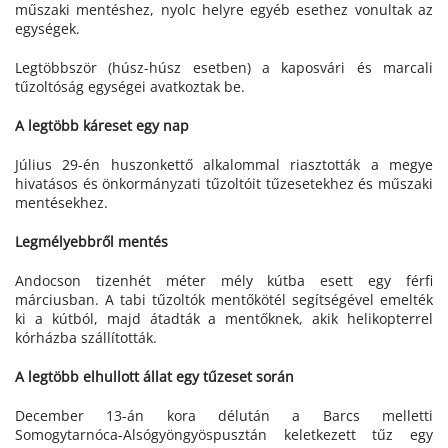
műszaki mentéshez, nyolc helyre egyéb esethez vonultak az
egységek.
Legtöbbször (húsz-húsz esetben) a kaposvári és marcali
tűzoltóság egységei avatkoztak be.
A legtöbb káreset egy nap
Július 29-én huszonkettő alkalommal riasztották a megye
hivatásos és önkormányzati tűzoltóit tűzesetekhez és műszaki
mentésekhez.
Legmélyebbről mentés
Andocson tizenhét méter mély kútba esett egy férfi
márciusban. A tabi tűzoltók mentőkötél segítségével emelték
ki a kútból, majd átadták a mentőknek, akik helikopterrel
kórházba szállították.
A legtöbb elhullott állat egy tűzeset során
December 13-án kora délután a Barcs melletti
Somogytarnóca-Alsógyöngyöspusztán keletkezett tűz egy