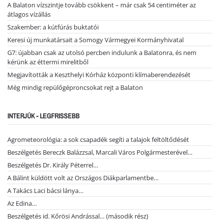
A Balaton vízszintje tovább csökkent – már csak 54 centiméter az
átlagos vízállás
Szakember: a kútfúrás buktatói
Keresi új munkatársait a Somogy Vármegyei Kormányhivatal
G7: újabban csak az utolsó percben indulunk a Balatonra, és nem
kérünk az éttermi mirelitből
Megjavították a Keszthelyi Kórház központi klímaberendezését
Még mindig repülőgéproncsokat rejt a Balaton
INTERJÚK - LEGFRISSEBB
Agrometeorológia: a sok csapadék segíti a talajok feltöltődését
Beszélgetés Bereczk Balázzsal, Marcali Város Polgármesterével…
Beszélgetés Dr. Király Péterrel…
A Bálint küldött volt az Országos Diákparlamentbe…
A Takács Laci bácsi lánya…
Az Edina…
Beszélgetés id. Kőrösi Andrással… (második rész)