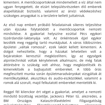
kimenteni. A mentőcsoportoknak mindemellett a víz által nem
ugyan fenyegetett, de elzárt településrészeken élő emberek
alapellátását biztosító, valamint az árvízi védekezéshez
szükséges anyagokat is a területre kellett juttatniuk.
Az első nap embert próbáló feladatainak sikeres teljesítése
után éjszaka folytatódott a mentőcsoportok nemzeti
minősítése. A gyakorlat helyszíne ezúttal Pécs egykori
tüzérdandár-laktanyája volt. Az önkéntesek éjjel egykor
kezdték meg reggelig tartó munkájukat. A város többszintes
épületei „váltak romossá", ezek lakóit kellett kimenteni. A
dolgot nehezítette, hogy a házakat lehetetlen volt a
bejáratokon keresztül megközelíteni, így az egységek
alpintechnikát voltak kénytelenek alkalmazni, de még falak
áttörésére is szükség volt ahhoz, hogy megközelítsék és
kimenekítsék a bajbajutott embereket. A több órás
megfeszített munka során épületmaradványokat vizsgáltak át
mentőkutyákkal, akusztikus és audio-eszközökkel, valamint a
romok alá szorult, majd felkutatott embereket mentették ki.
Reggel fél kilenckor ért véget a gyakorlat, amelyet a nemzeti
minősítő bizottság vezetője, Jackovics Péter tű. alezredes, a
BM Országos Katasztrófavédelmi Főigazgatóság