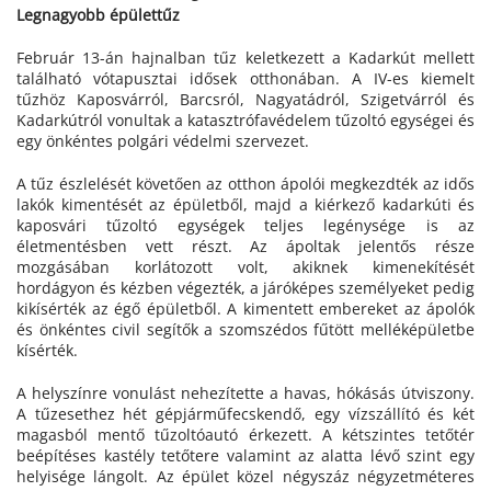
Legnagyobb épülettűz
Február 13-án hajnalban tűz keletkezett a Kadarkút mellett
található vótapusztai idősek otthonában. A IV-es kiemelt
tűzhöz Kaposvárról, Barcsról, Nagyatádról, Szigetvárról és
Kadarkútról vonultak a katasztrófavédelem tűzoltó egységei és
egy önkéntes polgári védelmi szervezet.
A tűz észlelését követően az otthon ápolói megkezdték az idős
lakók kimentését az épületből, majd a kiérkező kadarkúti és
kaposvári tűzoltó egységek teljes legénysége is az
életmentésben vett részt. Az ápoltak jelentős része
mozgásában korlátozott volt, akiknek kimenekítését
hordágyon és kézben végezték, a járóképes személyeket pedig
kikísérték az égő épületből. A kimentett embereket az ápolók
és önkéntes civil segítők a szomszédos fűtött melléképületbe
kísérték.
A helyszínre vonulást nehezítette a havas, hókásás útviszony.
A tűzesethez hét gépjárműfecskendő, egy vízszállító és két
magasból mentő tűzoltóautó érkezett. A kétszintes tetőtér
beépítéses kastély tetőtere valamint az alatta lévő szint egy
helyisége lángolt. Az épület közel négyszáz négyzetméteres