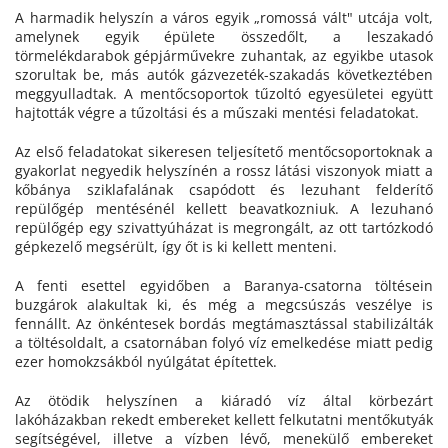
A harmadik helyszín a város egyik „romossá vált" utcája volt,
amelynek egyik épülete összedőlt, a leszakadó
törmelékdarabok gépjárművekre zuhantak, az egyikbe utasok
szorultak be, más autók gázvezeték-szakadás következtében
meggyulladtak. A mentőcsoportok tűzoltó egyesületei együtt
hajtották végre a tűzoltási és a műszaki mentési feladatokat.
Az első feladatokat sikeresen teljesítető mentőcsoportoknak a
gyakorlat negyedik helyszínén a rossz látási viszonyok miatt a
kőbánya sziklafalának csapódott és lezuhant felderítő
repülőgép mentésénél kellett beavatkozniuk. A lezuhanó
repülőgép egy szivattyúházat is megrongált, az ott tartózkodó
gépkezelő megsérült, így őt is ki kellett menteni.
A fenti esettel egyidőben a Baranya-csatorna töltésein
buzgárok alakultak ki, és még a megcsúszás veszélye is
fennállt. Az önkéntesek bordás megtámasztással stabilizálták
a töltésoldalt, a csatornában folyó víz emelkedése miatt pedig
ezer homokzsákból nyúlgátat építettek.
Az ötödik helyszínen a kiáradó víz által körbezárt
lakóházakban rekedt embereket kellett felkutatni mentőkutyák
segítségével, illetve a vízben lévő, menekülő embereket