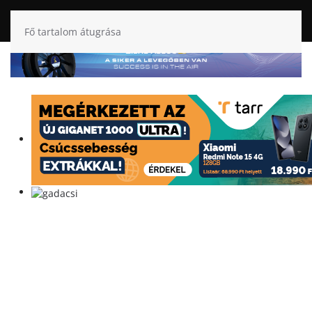
Fő tartalom átugrása