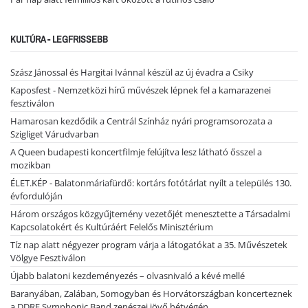
KULTÚRA - LEGFRISSEBB
Szász Jánossal és Hargitai Ivánnal készül az új évadra a Csiky
Kaposfest - Nemzetközi hírű művészek lépnek fel a kamarazenei
fesztiválon
Hamarosan kezdődik a Centrál Színház nyári programsorozata a
Szigliget Várudvarban
A Queen budapesti koncertfilmje felújítva lesz látható ősszel a
mozikban
ÉLET.KÉP - Balatonmáriafürdő: kortárs fotótárlat nyílt a település 130.
évfordulóján
Három országos közgyűjtemény vezetőjét menesztette a Társadalmi
Kapcsolatokért és Kultúráért Felelős Minisztérium
Tíz nap alatt négyezer program várja a látogatókat a 35. Művészetek
Völgye Fesztiválon
Újabb balatoni kezdeményezés – olvasnivaló a kévé mellé
Baranyában, Zalában, Somogyban és Horvátországban koncerteznek
a DDRF Symphonic Band zenészei jövő hétvégén