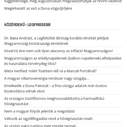
függetlensége, még augusztusban megválaszthatják az NVVH vezetőit
Megérkezett az eső a Duna vízgyűjtőjére
KÖZÉRDEKŰ - LEGFRISSEBB
Dr. Baka Andrást, a Legfelsőbb Bíróság korábbi elnökét jelöljük
Magyarország köztársasági elnökének
Közel tíz éve nem volt ilyen alacsony az infláció Magyarországon!
Magyarországon az erkélynapelemek (balkon napelemek) elhelyezése
és használata törvényileg tilos?
Meta Verified: miért fizettem elő rá a Marcali Portálnál?
A magyar villamosenergia-rendszer nagy vizsgája…
Emelkedik a Duna Paksnál – a friss vízügyi adatok már óvatos
bizakodásra adnak okot
Az országos tisztifőorvos meghosszabbította a harmadfokú
hőségriasztást
Nem a magyar folyók jelentik a megoldást
Változik az ügyfélfogadási rend a hőségriasztás miatt
Az utolsó paksi turbina még mindig termel…