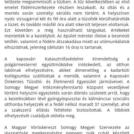
tetőzete megsemmisült a tűzben. A tűz következtében az első
emelet födémszerkezete részben leszakadt. Az oltás és a
mentés során személyi sérülés nem történt. A helyszínen
nyolc vízsugárral két és fél óra alatt a tűzoltók körülhatárolták
a tüzet, és további másfél óra alatt sikerült teljesen eloltaniuk.
Ezt követően a még használható tárgyakat, értékeket
mentették ki a kastélyból. Az épület méretei illetve a beomlott
tetőtér, valamint a födém átszakadása miatt az utómunkálatok
elhúzódnak, jelenleg (délután 16 óra) is tartanak.
A kaposvári Katasztrófavédelmi Kirendeltség a
polgármesterrel együttműködve intézkedett, az otthon
lakóinak elhelyezésére, akiket átmenetileg a kadarkúti
Kollégiumba szállítottak a mentők, valamint a Kaposvári
Önkéntes Tűzoltó- és Életmentő Egyesület járműveivel. A
Somogy Megyei Intézményfenntartó Központ vezetőjével
történt helyszíni egyeztetés során döntés született arról, hogy
a kezelésükben lévő gyöngyöspusztai és kálmáncsai szociális
otthonba helyezzék el a fedél nélkül maradt 37 személyt, ahol
a szakszerű ellátás feltételei biztosítottak. A többiek
elhelyezését családjuk oldotta meg.
A Magyar Vöröskereszt Somogy Megyei Szervezete az
igazgatóság megkeresésére negyven zsák ruhát készített