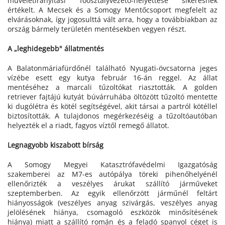
műveletirányítási főosztályvezető-helyettese sikeresnek
értékelt. A Mecsek és a Somogy Mentőcsoport megfelelt az
elvárásoknak, így jogosulttá vált arra, hogy a továbbiakban az
ország bármely területén mentésekben vegyen részt.
A „leghidegebb" állatmentés
A Balatonmáriafürdőnél található Nyugati-övcsatorna jeges
vízébe esett egy kutya február 16-án reggel. Az állat
mentéséhez a marcali tűzoltókat riasztották. A golden
retriever fajtájú kutyát búvárruhába öltözött tűzoltó mentette
ki dugólétra és kötél segítségével, akit társai a partról kötéllel
biztosították. A tulajdonos megérkezéséig a tűzoltóautóban
helyezték el a riadt, fagyos víztől remegő állatot.
Legnagyobb kiszabott bírság
A Somogy Megyei Katasztrófavédelmi Igazgatóság
szakemberei az M7-es autópálya töreki pihenőhelyénél
ellenőrizték a veszélyes árukat szállító járműveket
szeptemberben. Az egyik ellenőrzött járműnél feltárt
hiányosságok (veszélyes anyag szivárgás, veszélyes anyag
jelölésének hiánya, csomagoló eszközök minősítésének
hiánya) miatt a szállító román és a feladó spanyol céget is