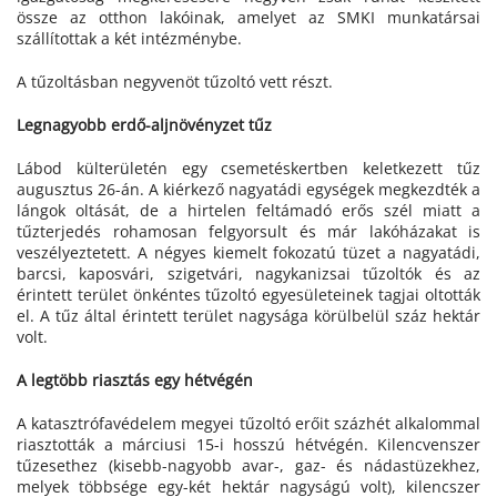
össze az otthon lakóinak, amelyet az SMKI munkatársai
szállítottak a két intézménybe.
A tűzoltásban negyvenöt tűzoltó vett részt.
Legnagyobb erdő-aljnövényzet tűz
Lábod külterületén egy csemetéskertben keletkezett tűz
augusztus 26-án. A kiérkező nagyatádi egységek megkezdték a
lángok oltását, de a hirtelen feltámadó erős szél miatt a
tűzterjedés rohamosan felgyorsult és már lakóházakat is
veszélyeztetett. A négyes kiemelt fokozatú tüzet a nagyatádi,
barcsi, kaposvári, szigetvári, nagykanizsai tűzoltók és az
érintett terület önkéntes tűzoltó egyesületeinek tagjai oltották
el. A tűz által érintett terület nagysága körülbelül száz hektár
volt.
A legtöbb riasztás egy hétvégén
A katasztrófavédelem megyei tűzoltó erőit százhét alkalommal
riasztották a márciusi 15-i hosszú hétvégén. Kilencvenszer
tűzesethez (kisebb-nagyobb avar-, gaz- és nádastüzekhez,
melyek többsége egy-két hektár nagyságú volt), kilencszer