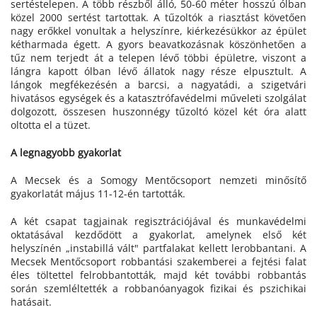
sertéstelepen. A több részből álló, 50-60 méter hosszú ólban
közel 2000 sertést tartottak. A tűzoltók a riasztást követően
nagy erőkkel vonultak a helyszínre, kiérkezésükkor az épület
kétharmada égett. A gyors beavatkozásnak köszönhetően a
tűz nem terjedt át a telepen lévő többi épületre, viszont a
lángra kapott ólban lévő állatok nagy része elpusztult. A
lángok megfékezésén a barcsi, a nagyatádi, a szigetvári
hivatásos egységek és a katasztrófavédelmi műveleti szolgálat
dolgozott, összesen huszonnégy tűzoltó közel két óra alatt
oltotta el a tüzet.
A legnagyobb gyakorlat
A Mecsek és a Somogy Mentőcsoport nemzeti minősítő
gyakorlatát május 11-12-én tartották.
A két csapat tagjainak regisztrációjával és munkavédelmi
oktatásával kezdődött a gyakorlat, amelynek első két
helyszínén „instabillá vált" partfalakat kellett lerobbantani. A
Mecsek Mentőcsoport robbantási szakemberei a fejtési falat
éles töltettel felrobbantották, majd két további robbantás
során szemléltették a robbanóanyagok fizikai és pszichikai
hatásait.