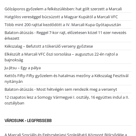
Gólzáporos győzelem a felkészülésben: hat gólt szerzett a Marcali
Hatgólos vereséggel búcsúzott a Magyar Kupától a Marcali VFC
Több mint 200 rajttal kezdődött a IV. Marcali Kupa Gyótapusztán
Balaton-átúszás - Reggel 7-kor rajt, előzetesen közel 11 ezer nevezés
érkezett
Kékszalag – Befutott a tókerülő verseny győztese
Elkészült a Marcali VFC őszi sorsolása – augusztus 22-én rajtol a
bajnokság
Ju-Jitsu – Egy a pálya
Kettős Fifty-Fifty győzelem és hatalmas mezőny a Kékszalag Fesztivál
nyitányán
Balaton-átúszás - Most hétvégén sem rendezik meg a versenyt
12 csapatos lesz a Somogy Vármegyei I. osztály, 16 együttes indul a II.
osztályban
VÁROSUNK - LEGFRISSEBB
A Marcali Szociális és Egészségügyi Szolgáltató Központ Bölcsődéje a