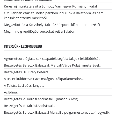
Keresi új munkatársait a Somogy Vármegyei Kormányhivatal
G7: újabban csak az utolsó percben indulunk a Balatonra, és nem
kérünk az éttermi mirelitből
Megjavították a Keszthelyi Kórház központi klímaberendezését
Még mindig repülőgéproncsokat rejt a Balaton
INTERJÚK - LEGFRISSEBB
Agrometeorológia: a sok csapadék segíti a talajok feltöltődését
Beszélgetés Bereczk Balázzsal, Marcali Város Polgármesterével…
Beszélgetés Dr. Király Péterrel…
A Bálint küldött volt az Országos Diákparlamentbe…
A Takács Laci bácsi lánya…
Az Edina…
Beszélgetés id. Kőrösi Andrással… (második rész)
Beszélgetés id. Kőrösi Andrással…
Beszélgetés Bereczk Balázzsal Marcali alpolgármesterével… (negyedik