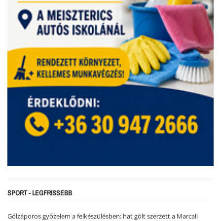
SPORT - LEGFRISSEBB
Gólzáporos győzelem a felkészülésben: hat gólt szerzett a Marcali