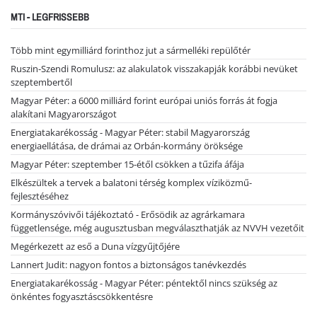
MTI - LEGFRISSEBB
Több mint egymilliárd forinthoz jut a sármelléki repülőtér
Ruszin-Szendi Romulusz: az alakulatok visszakapják korábbi nevüket
szeptembertől
Magyar Péter: a 6000 milliárd forint európai uniós forrás át fogja
alakítani Magyarországot
Energiatakarékosság - Magyar Péter: stabil Magyarország
energiaellátása, de drámai az Orbán-kormány öröksége
Magyar Péter: szeptember 15-étől csökken a tűzifa áfája
Elkészültek a tervek a balatoni térség komplex víziközmű-
fejlesztéséhez
Kormányszóvivői tájékoztató - Erősödik az agrárkamara
függetlensége, még augusztusban megválaszthatják az NVVH vezetőit
Megérkezett az eső a Duna vízgyűjtőjére
Lannert Judit: nagyon fontos a biztonságos tanévkezdés
Energiatakarékosság - Magyar Péter: péntektől nincs szükség az
önkéntes fogyasztáscsökkentésre