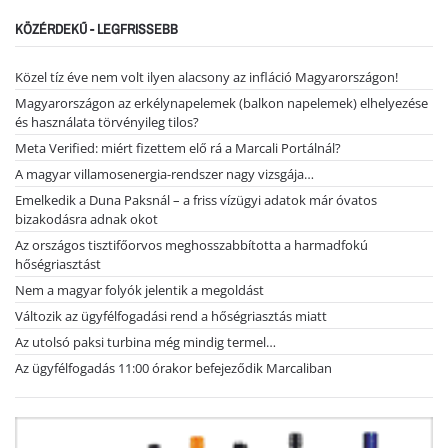
KÖZÉRDEKŰ - LEGFRISSEBB
Közel tíz éve nem volt ilyen alacsony az infláció Magyarországon!
Magyarországon az erkélynapelemek (balkon napelemek) elhelyezése
és használata törvényileg tilos?
Meta Verified: miért fizettem elő rá a Marcali Portálnál?
A magyar villamosenergia-rendszer nagy vizsgája…
Emelkedik a Duna Paksnál – a friss vízügyi adatok már óvatos
bizakodásra adnak okot
Az országos tisztifőorvos meghosszabbította a harmadfokú
hőségriasztást
Nem a magyar folyók jelentik a megoldást
Változik az ügyfélfogadási rend a hőségriasztás miatt
Az utolsó paksi turbina még mindig termel…
Az ügyfélfogadás 11:00 órakor befejeződik Marcaliban