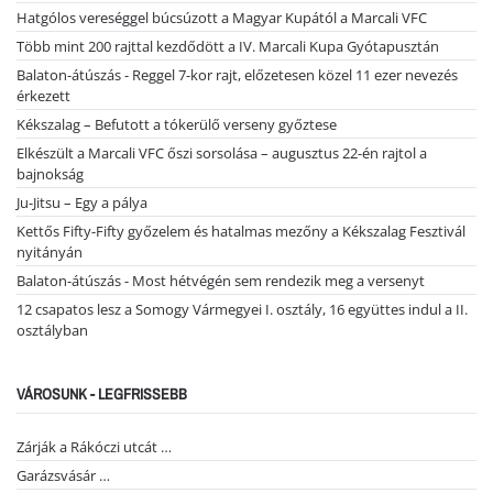
Hatgólos vereséggel búcsúzott a Magyar Kupától a Marcali VFC
Több mint 200 rajttal kezdődött a IV. Marcali Kupa Gyótapusztán
Balaton-átúszás - Reggel 7-kor rajt, előzetesen közel 11 ezer nevezés
érkezett
Kékszalag – Befutott a tókerülő verseny győztese
Elkészült a Marcali VFC őszi sorsolása – augusztus 22-én rajtol a
bajnokság
Ju-Jitsu – Egy a pálya
Kettős Fifty-Fifty győzelem és hatalmas mezőny a Kékszalag Fesztivál
nyitányán
Balaton-átúszás - Most hétvégén sem rendezik meg a versenyt
12 csapatos lesz a Somogy Vármegyei I. osztály, 16 együttes indul a II.
osztályban
VÁROSUNK - LEGFRISSEBB
Zárják a Rákóczi utcát …
Garázsvásár …