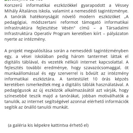
Korszerű informatikai eszközökkel gyarapodott a Véssey
Mihály Általános Iskola, valamint a nemesdédi tagintézménye.
A tanórák hatékonyságát növelő modern eszközöket „A
pedagógiai, módszertani reformot támogató informatikai
infrastruktúra fejlesztése Vésén" című – a Társadalmi
Infrastruktúra Operatív Program keretében kiírt – pályázaton
nyerte az intézmény.
A projekt megvalósítása során a nemesdédi tagintézményben
egy, a vései iskolában pedig három tantermet láttak el
digitális táblával, és vezeték nélküli internet kapcsolattal. A
fejlesztés további eredménye, hogy szavazócsomaggal, öt
munkaállomással és egy szerverrel is bővült az intézmény
informatikai eszköztára. A tantestület 10 órás képzés
keretében ismerkedtek meg a digitális táblák használatával. A
pedagógusok az új eszközök alkalmazásától azt várják, hogy
színesebbé teszik majd a tanórákat, jobban motiválhatók a
tanulók, az internet segítségével azonnal elérhető információk
segítik az önálló tanulói munkát.
(a galéria kis képekre kattintva érhető el)