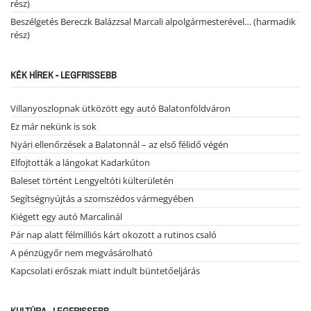
rész)
Beszélgetés Bereczk Balázzsal Marcali alpolgármesterével… (harmadik
rész)
KÉK HÍREK - LEGFRISSEBB
Villanyoszlopnak ütközött egy autó Balatonföldváron
Ez már nekünk is sok
Nyári ellenőrzések a Balatonnál – az első félidő végén
Elfojtották a lángokat Kadarkúton
Baleset történt Lengyeltóti külterületén
Segítségnyújtás a szomszédos vármegyében
Kiégett egy autó Marcalinál
Pár nap alatt félmilliós kárt okozott a rutinos csaló
A pénzügyőr nem megvásárolható
Kapcsolati erőszak miatt indult büntetőeljárás
KULTÚRA - LEGFRISSEBB