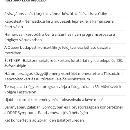
Szász Jánossal és Hargitai Ivánnal készül az új évadra a Csiky
Kaposfest - Nemzetközi hírű művészek lépnek fel a kamarazenei
fesztiválon
Hamarosan kezdődik a Centrál Színház nyári programsorozata a
Szigliget Várudvarban
A Queen budapesti koncertfilmje felújítva lesz látható ősszel a
mozikban
ÉLET.KÉP - Balatonmáriafürdő: kortárs fotótárlat nyílt a település 130.
évfordulóján
Három országos közgyűjtemény vezetőjét menesztette a Társadalmi
Kapcsolatokért és Kultúráért Felelős Minisztérium
Tíz nap alatt négyezer program várja a látogatókat a 35. Művészetek
Völgye Fesztiválon
Újabb balatoni kezdeményezés – olvasnivaló a kévé mellé
Baranyában, Zalában, Somogyban és Horvátországban koncerteznek
a DDRF Symphonic Band zenészei jövő hétvégén
Két koncertet is ad Zorán idén Balatonfüreden