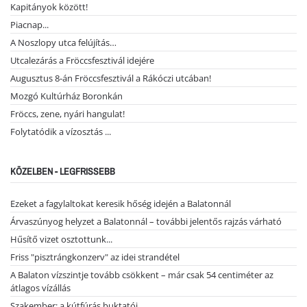
Kapitányok között!
Piacnap...
A Noszlopy utca felújítás…
Utcalezárás a Fröccsfesztivál idejére
Augusztus 8-án Fröccsfesztivál a Rákóczi utcában!
Mozgó Kultúrház Boronkán
Fröccs, zene, nyári hangulat!
Folytatódik a vízosztás ...
KÖZELBEN - LEGFRISSEBB
Ezeket a fagylaltokat keresik hőség idején a Balatonnál
Árvaszúnyog helyzet a Balatonnál – további jelentős rajzás várható
Hűsítő vizet osztottunk...
Friss "pisztrángkonzerv" az idei strandétel
A Balaton vízszintje tovább csökkent – már csak 54 centiméter az
átlagos vízállás
Szakember: a kútfúrás buktatói