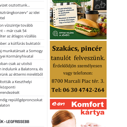
vizet osztottunk...
pisztrángkonzerv" az idei
tel
on vízszintje tovább
t – már csak 54
ter az átlagos vízállás
er: a kútfúrás buktatói
 új munkatársait a Somogy
yei Kormányhivatal
bban csak az utolsó
 indulunk a Balatonra, és
ünk az éttermi mirelitből
tották a Keszthelyi
 központi
erendezését
ndig repülőgéproncsokat
Balaton
ÚK - LEGFRISSEBB