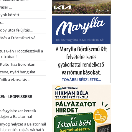
vásár …
yok között!
...
opy utca felújítás…
árás a Fröccsfesztivál
us 8-án Fröccsfesztivál a
 utcában!
Kultúrház Boronkán
 zene, nyári hangulat!
dik a vízosztás ...
EN - LEGFRISSEBB
a fagylaltokat keresik
dején a Balatonnál
nyog helyzet a Balatonnál
bi jelentős rajzás várható