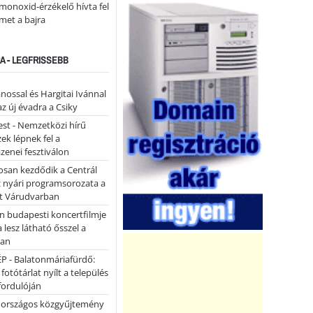
monoxid-érzékelő hívta fel
lmet a bajra
A - LEGFRISSEBB
ánossal és Hargitai Ivánnal
az új évadra a Csiky
st - Nemzetközi hírű
k lépnek fel a
enei fesztiválon
san kezdődik a Centrál
z nyári programsorozata a
et Várudvarban
n budapesti koncertfilmje
a lesz látható ősszel a
ban
P - Balatonmáriafürdő:
 fotótárlat nyílt a település
fordulóján
országos közgyűjtemény