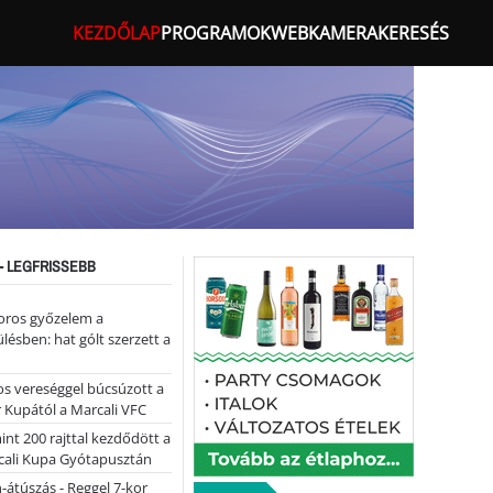
KEZDŐLAP
PROGRAMOK
WEBKAMERA
KERESÉS
- LEGFRISSEBB
oros győzelem a
ülésben: hat gólt szerzett a
s vereséggel búcsúzott a
 Kupától a Marcali VFC
nt 200 rajttal kezdődött a
cali Kupa Gyótapusztán
-átúszás - Reggel 7-kor