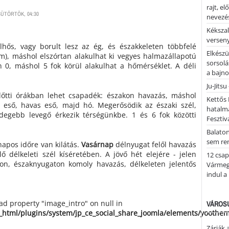
rajt, e
SÜTÖRTÖK, 04:30
nevezés
Kékszal
versen
lhős, vagy borult lesz az ég, és északkeleten többfelé
Elkészü
m), máshol elszórtan alakulhat ki vegyes halmazállapotú
sorsolá
n 0, máshol 5 fok körül alakulhat a hőmérséklet. A déli
a bajn
Ju-Jitsu
előtti órákban lehet csapadék: északon havazás, máshol
Kettős 
t eső, havas eső, majd hó. Megerősödik az északi szél,
hatalm
idegebb levegő érkezik térségünkbe. 1 és 6 fok közötti
Fesztiv
Balato
sem re
napos időre van kilátás.
Vasárnap
délnyugat felől havazás
 délkeleti szél kíséretében. A jövő hét elejére - jelen
12 csap
kon, északnyugaton komoly havazás, délkeleten jelentős
Vármegy
indul a
ead property "image_intro" on null in
VÁROSU
_html/plugins/system/jp_ce_social_share_joomla/elements/yoothe
Zárják 