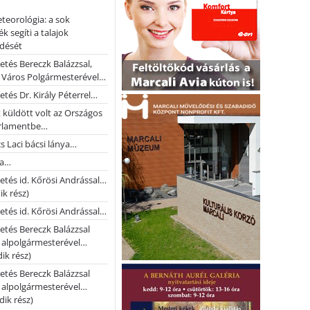
teorológia: a sok
k segíti a talajok
ődését
etés Bereczk Balázzsal,
i Város Polgármesterével…
etés Dr. Király Péterrel…
t küldött volt az Országos
rlamentbe…
s Laci bácsi lánya…
na…
etés id. Kőrösi Andrással…
k rész)
etés id. Kőrösi Andrással…
etés Bereczk Balázzsal
i alpolgármesterével…
ik rész)
etés Bereczk Balázzsal
i alpolgármesterével…
ik rész)