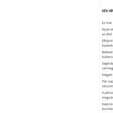
KÉK HÍ
Ez már 
Nyári e
az első
Elfojto
Kadark
Baleset
külterü
Segíts
várme
Kiégett
Pár nap 
okozott
A pénz
megvás
Kapcsol
büntető