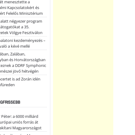
ét menesztette a
lmi Kapcsolatokért és
ért Felelős Minisztérium
 alatt négyezer program
 látogatókat a 35.
etek Völgye Fesztiválon
balatoni kezdeményezés –
való a kévé mellé
ában, Zalában,
ban és Horvátországban
teznek a DDRF Symphonic
enészei jövő hétvégén
certet is ad Zorán idén
nfüreden
LEGFRISSEBB
Péter: a 6000 milliárd
európai uniós forrás át
lakítani Magyarországot