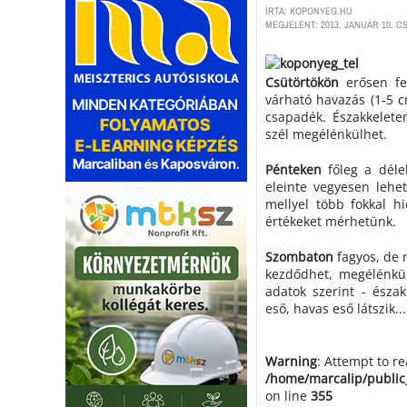
ÍRTA: KOPONYEG.HU
MEGJELENT: 2013. JANUÁR 10. C
Csütörtökön
erősen fe
várható havazás (1-5 c
csapadék. Északkelete
szél megélénkülhet.
Pénteken
főleg a dél
eleinte vegyesen lehe
mellyel több fokkal h
értékeket mérhetünk.
Szombaton
fagyos, de 
kezdődhet, megélénkülő
adatok szerint - észa
eső, havas eső látszik...
Warning
: Attempt to r
/home/marcalip/public
on line
355