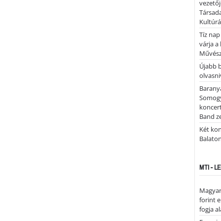
vezetőj
Társada
Kultúrá
Tíz nap
várja a
Művész
Újabb 
olvasni
Barany
Somogy
koncer
Band z
Két kon
Balato
MTI - 
Magyar 
forint 
fogja a