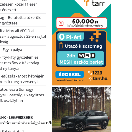
lőzetesen közel 11 ezer
 érkezett
ag – Befutott a tókerülő
y győztese
lt a Marcali VFC őszi
sa – augusztus 22-én rajtol
okság
 – Egy a pálya
Fifty-Fifty győzelem és
as mezőny a Kékszalag
ál nyitányán
n-átúszás - Most hétvégén
ndezik meg a versenyt
atos lesz a Somogy
ei I. osztály, 16 együttes
 II. osztályban
NK - LEGFRISSEBB
me/elements/social_share/templates/template.php
a Rákóczi utcát …