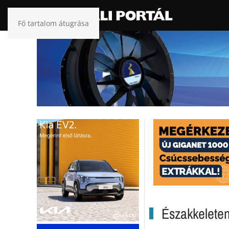
Fő tartalom átugrása
Északkeleten