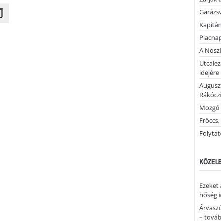
Garázs
Kapitán
Piacnap
A Noszl
Utcalez
idejére
Auguszt
Rákóczi
Mozgó 
Fröccs,
Folytató
KÖZELB
Ezeket 
hőség i
Árvaszú
– továb