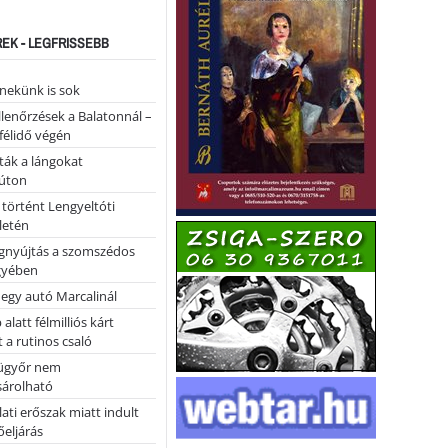
REK - LEGFRISSEBB
nekünk is sok
llenőrzések a Balatonnál –
 félidő végén
tták a lángokat
úton
 történt Lengyeltóti
letén
égnyújtás a szomszédos
gyében
 egy autó Marcalinál
alatt félmilliós kárt
 a rutinos csaló
ügyőr nem
árolható
ati erőszak miatt indult
eljárás