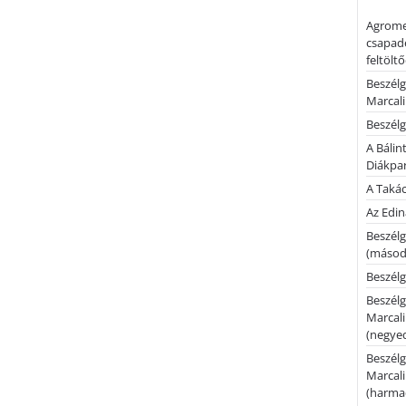
Agrome
csapadé
feltölt
Beszélg
Marcal
Beszélg
A Bálin
Diákpa
A Takác
Az Edi
Beszélg
(másodi
Beszélg
Beszélg
Marcal
(negyed
Beszélg
Marcal
(harmad