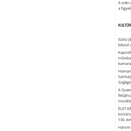
A szén-
a figye
KULTÚR
Szász J
készül 
Kaposfe
művésze
kamaraz
Hamaro
Színhá
Sziglig
A Quee
felújítv
mozik
ÉLET.KÉ
kortárs
130. év
Három 