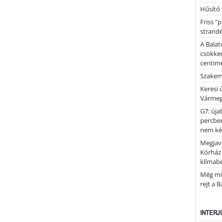
Hűsítő 
Friss "
strandé
A Balat
csökken
centimé
Szakemb
Keresi
Vármeg
G7: úja
percben
nem kér
Megjaví
Kórház
klímab
Még mi
rejt a 
INTERJ