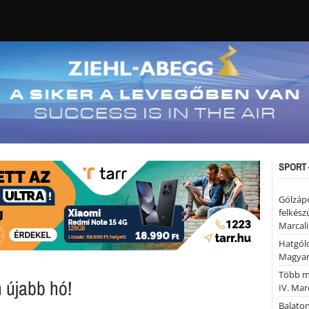
SPORT 
Gólzáp
felkész
Marcali
Hatgólo
Magyar
Több mi
 újabb hó!
IV. Mar
Balaton