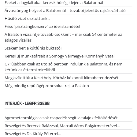
Ezeket a fagylaltokat keresik hőség idején a Balatonnál
Árvaszúnyog helyzet a Balatonnál – további jelentős rajzás várható
Hűsítő vizet osztottunk...
Friss "pisztrángkonzerv" az idei strandétel
A Balaton vízszintje tovább csökkent – már csak 54 centiméter az
átlagos vízállás
Szakember: a kútfúrás buktatói
Keresi új munkatársait a Somogy Vármegyei Kormányhivatal
G7: újabban csak az utolsó percben indulunk a Balatonra, és nem
kérünk az éttermi mirelitből
Megjavították a Keszthelyi Kórház központi klímaberendezését
Még mindig repülőgéproncsokat rejt a Balaton
INTERJÚK - LEGFRISSEBB
Agrometeorológia: a sok csapadék segíti a talajok feltöltődését
Beszélgetés Bereczk Balázzsal, Marcali Város Polgármesterével…
Beszélgetés Dr. Király Péterrel…