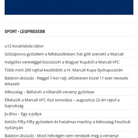
SPORT - LEGFRISSEBB
u12 kosárlabda tábor
Gólzáporos győzelem a felkészülésben: hat gólt szerzett a Marcali
Hatgólos vereséggel búcsúzott a Magyar Kupától a Marcali VFC
Több mint 200 rajttal kezdődött a IV. Marcali Kupa Gyótapusztán
Balaton-átúszás - Reggel 7-kor rajt, előzetesen közel 11 ezer nevezés
érkezett
Kékszalag – Befutott a tókerülő verseny győztese
Elkészült a Marcali VFC őszi sorsolása – augusztus 22-én rajtol a
bajnokság
Ju-Jitsu – Egy a pálya
Kettős Fifty-Fifty győzelem és hatalmas mezőny a Kékszalag Fesztivál
nyitányán
Balaton-átúszás - Most hétvégén sem rendezik meg a versenyt