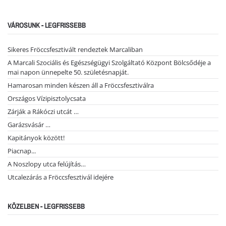
VÁROSUNK - LEGFRISSEBB
Sikeres Fröccsfesztivált rendeztek Marcaliban
A Marcali Szociális és Egészségügyi Szolgáltató Központ Bölcsődéje a
mai napon ünnepelte 50. születésnapját.
Hamarosan minden készen áll a Fröccsfesztiválra
Országos Vízipisztolycsata
Zárják a Rákóczi utcát …
Garázsvásár …
Kapitányok között!
Piacnap...
A Noszlopy utca felújítás…
Utcalezárás a Fröccsfesztivál idejére
KÖZELBEN - LEGFRISSEBB