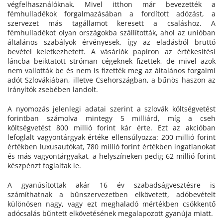
végfelhasználóknak. Mivel itthon már bevezették a
fémhulladékok forgalmazásában a fordított adózást, a
szervezet más tagállamot keresett a csaláshoz. A
fémhulladékot olyan országokba szállították, ahol az unióban
általános szabályok érvényesek, így az eladásból bruttó
bevétel keletkezhetett. A vásárlók papíron az értékesítési
láncba beiktatott stróman cégeknek fizettek, de mivel azok
nem vallották be és nem is fizették meg az általános forgalmi
adót Szlovákiában, illetve Csehországban, a bűnös haszon az
irányítók zsebében landolt.
A nyomozás jelenlegi adatai szerint a szlovák költségvetést
forintban számolva mintegy 5 milliárd, míg a cseh
költségvetést 800 millió forint kár érte. Ezt az akcióban
lefoglalt vagyontárgyak értéke ellensúlyozza: 200 millió forint
értékben luxusautókat, 780 millió forint értékben ingatlanokat
és más vagyontárgyakat, a helyszíneken pedig 62 millió forint
készpénzt foglaltak le.
A gyanúsítottak akár 16 év szabadságvesztésre is
számíthatnak a bűnszervezetben elkövetett, adóbevételt
különösen nagy, vagy ezt meghaladó mértékben csökkentő
adócsalás bűntett elkövetésének megalapozott gyanúja miatt.