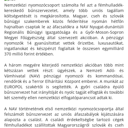
Nemzetközi nyomozócsoport számolta fel azt a fémhulladék-
kereskedő bűnszervezetet, amely több uniós tagállam
költségvetését is megkárosította. Magyar, cseh és szlovák
bűnügyi szakemberek közös felderítése nyomán hétfőn
hajnalban csaptak le az áfacsalókra a NAV Nyugat-dunántúli
Regionális Bűnügyi Igazgatósága és a Győr-Moson-Sopron
Megyei Főügyészség által szervezett akcióban. A pénzügyi
nyomozók 14 gyanúsítottat vettek őrizetbe, luxusautókat,
ingatlanokat és készpénzt foglaltak le összesen egymilliárd
370 millió forint értékben.
A három megyére kiterjedő nemzetközi akcióban több mint
kétszázan vettek részt: ügyészek, a Nemzeti Adó- és
Vámhivatal (NAV) pénzügyi nyomozói és kommandósai,
rendőrök és a Terror Elhárítási Központ emberei. A munkát az
EUROPOL szakértői is segítették. A győri családra épülő
bűnszervezet hat irányítóját és nyolc tagját elfogták és további
két személy ellen nemzetközi elfogatóparancsot adtak ki.
A NAV történetének első nemzetközi nyomozócsoportja által
felszámolt bűnszervezet az uniós áfaszabályok kijátszására
alapozta a csalást. A családi érdekeltségbe tartozó cégek
fémhulladékot szállítottak Magyarországról szlovák és cseh