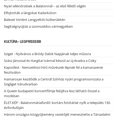
Nyári ellenőrzések a Balatonnál – az első félidő végén
Elfojtották a lángokat Kadarkúton
Baleset történt Lengyeltóti külterületén
Segítségnyújtás a szomszédos vármegyében
KULTÚRA - LEGFRISSEBB
Sziget - Nyilvános a Bródy Dalok Napjának teljes műsora
Szász Jánossal és Hargitai Ivánnal készül az új évadra a Csiky
Kaposfest - Nemzetközi hírű művészek lépnek fel a kamarazenei
fesztiválon
Hamarosan kezdődik a Centrál Színház nyári programsorozata a
Szigliget Várudvarban
A Queen budapesti koncertfilmje felújítva lesz látható ősszel a
mozikban
ÉLET.KÉP - Balatonmáriafürdő: kortárs fotótárlat nyílt a település 130.
évfordulóján
Három országos közgyűjtemény vezetőjét menesztette a Társadalmi