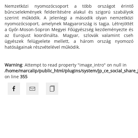
Nemzetközi nyomozócsoport a több országot érintő
bűncselekmények felderítésére alakul és szigorú szabályok
szerint működik. A jelenlegi a második olyan nemzetközi
nyomozócsoport, amelynek Magyarország is tagja. Létrejöttét
a Győr-Moson-Sopron Megyei Főügyészség kezdeményezte és
az Eurojust koordinálta. Magyar, szlovák valamint cseh
ügyészek felügyelete mellett, a három ország nyomozó
hatóságainak részvételével működik.
Warning
: Attempt to read property "image_intro" on null in
/home/marcalip/public_html/plugins/system/jp_ce_social_share
on line
355