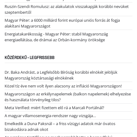
Ruszin-Szendi Romulusz: az alakulatok visszakapják korábbi nevüket
szeptembertől
Magyar Péter: a 6000 milliárd forint európai uniós forrás át fogja
alakítani Magyarországot
Energiatakarékosság - Magyar Péter: stabil Magyarország
energiaellátása, de drámai az Orbán-kormány öröksége
KÖZÉRDEKŰ - LEGFRISSEBB
Dr. Baka Andrást, a Legfelsőbb Bíróság korábbi elnökét jelöljük
Magyarország köztársasági elnökének
Közel tíz éve nem volt ilyen alacsony az infláció Magyarországon!
Magyarországon az erkélynapelemek (balkon napelemek) elhelyezése
és használata törvényileg tilos?
Meta Verified: miért fizettem elő rá a Marcali Portálnál?
A magyar villamosenergia-rendszer nagy vizsgája…
Emelkedik a Duna Paksnál – a friss vízügyi adatok már óvatos
bizakodásra adnak okot