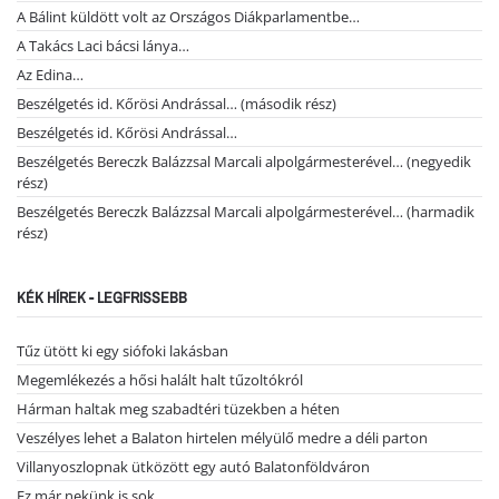
A Bálint küldött volt az Országos Diákparlamentbe…
A Takács Laci bácsi lánya…
Az Edina…
Beszélgetés id. Kőrösi Andrással… (második rész)
Beszélgetés id. Kőrösi Andrással…
Beszélgetés Bereczk Balázzsal Marcali alpolgármesterével… (negyedik
rész)
Beszélgetés Bereczk Balázzsal Marcali alpolgármesterével… (harmadik
rész)
KÉK HÍREK - LEGFRISSEBB
Tűz ütött ki egy siófoki lakásban
Megemlékezés a hősi halált halt tűzoltókról
Hárman haltak meg szabadtéri tüzekben a héten
Veszélyes lehet a Balaton hirtelen mélyülő medre a déli parton
Villanyoszlopnak ütközött egy autó Balatonföldváron
Ez már nekünk is sok