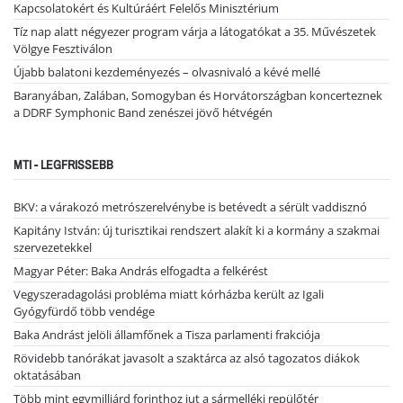
Kapcsolatokért és Kultúráért Felelős Minisztérium
Tíz nap alatt négyezer program várja a látogatókat a 35. Művészetek
Völgye Fesztiválon
Újabb balatoni kezdeményezés – olvasnivaló a kévé mellé
Baranyában, Zalában, Somogyban és Horvátországban koncerteznek
a DDRF Symphonic Band zenészei jövő hétvégén
MTI - LEGFRISSEBB
BKV: a várakozó metrószerelvénybe is betévedt a sérült vaddisznó
Kapitány István: új turisztikai rendszert alakít ki a kormány a szakmai
szervezetekkel
Magyar Péter: Baka András elfogadta a felkérést
Vegyszeradagolási probléma miatt kórházba került az Igali
Gyógyfürdő több vendége
Baka Andrást jelöli államfőnek a Tisza parlamenti frakciója
Rövidebb tanórákat javasolt a szaktárca az alsó tagozatos diákok
oktatásában
Több mint egymilliárd forinthoz jut a sármelléki repülőtér