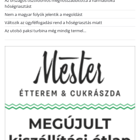
Az országos tisztifőorvos meghosszabbította a harmadfokú
hőségriasztást
Nem a magyar folyók jelentik a megoldást
Változik az ügyfélfogadási rend a hőségriasztás miatt
Az utolsó paksi turbina még mindig termel…