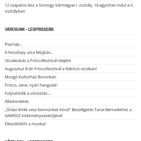
12 csapatos lesz a Somogy Vármegyei I. osztály, 16 együttes indul a II.
osztályban
VÁROSUNK - LEGFRISSEBB
Piacnap...
A Noszlopy utca felújítás…
Utcalezárás a Fröccsfesztivál idejére
Augusztus 8-án Fröccsfesztivál a Rákóczi utcában!
Mozgó Kultúrház Boronkán
Fröccs, zene, nyári hangulat!
Folytatódik a vízosztás ...
Álláshirdetés
„Óriási érték vesz bennünket körül” Beszélgetés Tanai Bernadettel, a
GAMESZ intézményvezetőjével
Elkezdődött a munka!