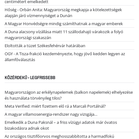
centimétert emelkedett
Hőség - Orbán Anita: Magyarország megkapja a kötelezettségek
alapján járó vízmennyiséget a Dunán
A Magyar Honvédségre mindig számíthatnak a magyar emberek
A Duna alacsony vízállása miatt 11 szállodahajó várakozik a folyó
magyarországi szakaszán
Eloltották a tüzet Székesfehérvár határában
OGY - A Tisza-frakció kezdeményezte, hogy jövő kedden legyen az
államfőválasztás
KÖZÉRDEKŰ - LEGFRISSEBB
Magyarországon az erkélynapelemek (balkon napelemek) elhelyezése
és használata törvényileg tilos?
Meta Verified: miért fizettem elő rá a Marcali Portálnál?
A magyar villamosenergia-rendszer nagy vizsgája…
Emelkedik a Duna Paksnál – a friss vízügyi adatok már óvatos
bizakodásra adnak okot
Az országos tisztifőorvos meghosszabbította a harmadfokú