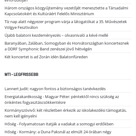
Három országos közgyűjtemény vezetőjét menesztette a Társadalmi
Kapcsolatokért és Kultúráért Felelős Minisztérium
Tíz nap alatt négyezer program várja a látogatókat a 35. Művészetek
Völgye Fesztiválon
Újabb balatoni kezdeményezés – olvasnivaló a kévé mellé
Baranyában, Zalában, Somogyban és Horvátországban koncerteznek
a DDRF Symphonic Band zenészei jövő hétvégén
Két koncertet is ad Zorán idén Balatonfüreden
MTI - LEGFRISSEBB
Lannert Judit: nagyon fontos a biztonságos tanévkezdés
Energiatakarékosság - Magyar Péter: péntektől nincs szükség az
önkéntes fogyasztáscsökkentésre
Kormányszóvivő: két részletben érkezik az iskolakezdési támogatás,
nem kell igényelni
Hőség - Folyamatosan itatják a vadakat a somogyi erdőkben
Hőség - Kormány: a Duna Paksnál az elmúlt 24 órában négy