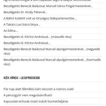
Beszélgetés Bereczk Balázzsal, Marcali Város Polgármesterével…
Beszélgetés Dr. Király Péterrel…
A Bálint küldött volt az Országos Diákparlamentbe…
A Takács Laci bácsi lánya…
Az Edina…
Beszélgetés id. Kőrösi Andrással… (második rész)
Beszélgetés id. Kőrösi Andrással…
Beszélgetés Bereczk Balázzsal Marcali alpolgármesterével… (negyedik
rész)
Beszélgetés Bereczk Balázzsal Marcali alpolgármesterével… (harmadik
rész)
KÉK HÍREK - LEGFRISSEBB
Pár nap alatt félmilliós kárt okozott a rutinos csaló
A pénzügyőr nem megvásárolható
Kapcsolati erőszak miatt indult büntetőeljárás