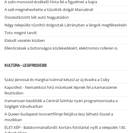
A szén-monoxid-érzékelő hívta fel a figyelmet a bajra
A szél megnehezítette a tűzoltók dolgát Marcalinál
Összeütközött két autó Nagyatádon
Négy település tűzoltói dolgoztak Látrányban a lángok megfékezésén
Toto megint tarolt
Elaludt vezetés közben
Ellenőrzések a biztonságos közlekedésért, elektromos rolleren is.
KULTÚRA - LEGFRISSEBB
Szász Jánossal és Hargitai Ivánnal készül az új évadra a Csiky
Kaposfest - Nemzetközi hírű művészek lépnek fel a kamarazenei
fesztiválon
Hamarosan kezdődik a Centrál Színház nyári programsorozata a
Szigliget Várudvarban
A Queen budapesti koncertfilmje felújítva lesz látható ősszel a
mozikban
ÉLET.KÉP - Balatonmáriafürdő: kortárs fotótárlat nyílt a település 130.
évfordulóján