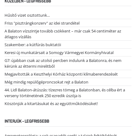
KÖZELBEN - LEGFRISSEBB
Hűsítő vizet osztottunk...
Friss "pisztrángkonzerv" az idei strandétel
A Balaton vízszintje tovább csökkent – már csak 54 centiméter az
átlagos vízállás
Szakember: a kútfúrás buktatói
Keresi új munkatársait a Somogy Vármegyei Kormányhivatal
G7: újabban csak az utolsó percben indulunk a Balatonra, és nem
kérünk az éttermi mirelitből
Megjavították a Keszthelyi Kórház központi klímaberendezését
Még mindig repülőgéproncsokat rejt a Balaton
44. Lidl Balaton-átúszás: tízezres tömeg a Balatonban, és célba ért a
verseny történetének 250 ezredik úszója is
Köszönjük a kitartásukat és az együttműködésüket!
INTERJÚK - LEGFRISSEBB
Agrometeorológia: a sok csapadék segíti a talajok feltöltődését