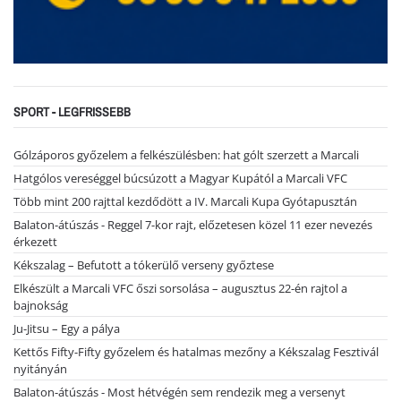
SPORT - LEGFRISSEBB
Gólzáporos győzelem a felkészülésben: hat gólt szerzett a Marcali
Hatgólos vereséggel búcsúzott a Magyar Kupától a Marcali VFC
Több mint 200 rajttal kezdődött a IV. Marcali Kupa Gyótapusztán
Balaton-átúszás - Reggel 7-kor rajt, előzetesen közel 11 ezer nevezés
érkezett
Kékszalag – Befutott a tókerülő verseny győztese
Elkészült a Marcali VFC őszi sorsolása – augusztus 22-én rajtol a
bajnokság
Ju-Jitsu – Egy a pálya
Kettős Fifty-Fifty győzelem és hatalmas mezőny a Kékszalag Fesztivál
nyitányán
Balaton-átúszás - Most hétvégén sem rendezik meg a versenyt