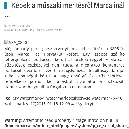
Képek a műszaki mentésről Marcalinál
…
ÍRTA: VÁGÓ ZOLTÁN
MEGJELENT: 2013. JANUÁR 15. KEDD, 12:12
Még néhány percig lesz érvényben a teljes útzár, a 6805-ös
úton Marcali és Horvátkút között. Egy iszapot szállító
tehergépkocsi pótkocsija került az árokba reggel. A Marcali
Tűzoltóság eszközeivel nem tudta a megrakott konténeres
pótkocsit kivontatni, ezért a nagykanizsai tűzoltóság daruját
kellet segítségül kérni. A nagy önsúlyú és erős csörlővel
rendelkező jármű, két állásból kivontatta a pótkocsit.
Hamarosan helyre áll a forgalom a 6805 úton.
{gallery watermark=1 watermark:position=se watermark:x=10
watermark:y=10}2013-01-15-12-09-41{/gallery}
Warning
: Attempt to read property "image_intro" on null in
/home/marcalip/public_html/plugins/system/jp_ce_social_share