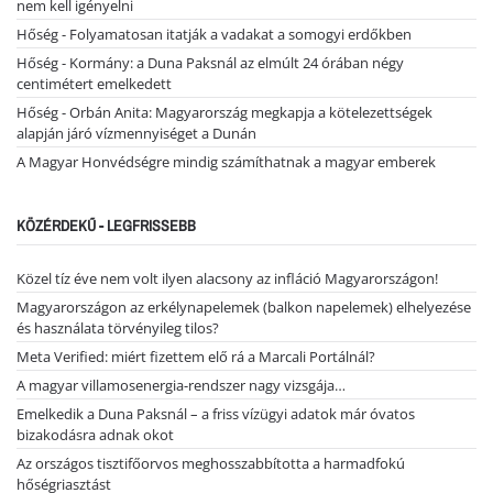
nem kell igényelni
Hőség - Folyamatosan itatják a vadakat a somogyi erdőkben
Hőség - Kormány: a Duna Paksnál az elmúlt 24 órában négy
centimétert emelkedett
Hőség - Orbán Anita: Magyarország megkapja a kötelezettségek
alapján járó vízmennyiséget a Dunán
A Magyar Honvédségre mindig számíthatnak a magyar emberek
KÖZÉRDEKŰ - LEGFRISSEBB
Közel tíz éve nem volt ilyen alacsony az infláció Magyarországon!
Magyarországon az erkélynapelemek (balkon napelemek) elhelyezése
és használata törvényileg tilos?
Meta Verified: miért fizettem elő rá a Marcali Portálnál?
A magyar villamosenergia-rendszer nagy vizsgája…
Emelkedik a Duna Paksnál – a friss vízügyi adatok már óvatos
bizakodásra adnak okot
Az országos tisztifőorvos meghosszabbította a harmadfokú
hőségriasztást