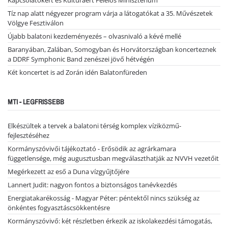
Kapcsolatokért és Kultúráért Felelős Minisztérium
Tíz nap alatt négyezer program várja a látogatókat a 35. Művészetek
Völgye Fesztiválon
Újabb balatoni kezdeményezés – olvasnivaló a kévé mellé
Baranyában, Zalában, Somogyban és Horvátországban koncerteznek
a DDRF Symphonic Band zenészei jövő hétvégén
Két koncertet is ad Zorán idén Balatonfüreden
MTI - LEGFRISSEBB
Elkészültek a tervek a balatoni térség komplex víziközmű-
fejlesztéséhez
Kormányszóvivői tájékoztató - Erősödik az agrárkamara
függetlensége, még augusztusban megválaszthatják az NVVH vezetőit
Megérkezett az eső a Duna vízgyűjtőjére
Lannert Judit: nagyon fontos a biztonságos tanévkezdés
Energiatakarékosság - Magyar Péter: péntektől nincs szükség az
önkéntes fogyasztáscsökkentésre
Kormányszóvivő: két részletben érkezik az iskolakezdési támogatás,