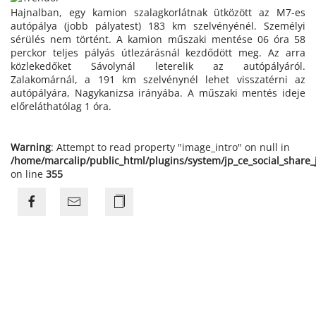
Hajnalban, egy kamion szalagkorlátnak ütközött az M7-es
autópálya (jobb pályatest) 183 km szelvényénél. Személyi
sérülés nem történt. A kamion műszaki mentése 06 óra 58
perckor teljes pályás útlezárásnál kezdődött meg. Az arra
közlekedőket Sávolynál leterelik az autópályáról.
Zalakomárnál, a 191 km szelvénynél lehet visszatérni az
autópályára, Nagykanizsa irányába. A műszaki mentés ideje
előreláthatólag 1 óra.
Warning
: Attempt to read property "image_intro" on null in
/home/marcalip/public_html/plugins/system/jp_ce_social_share
on line
355