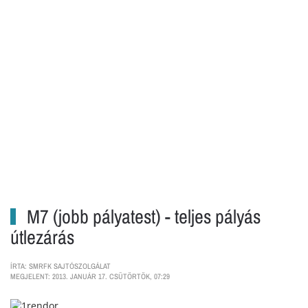
M7 (jobb pályatest) - teljes pályás
útlezárás
ÍRTA: SMRFK SAJTÓSZOLGÁLAT
MEGJELENT: 2013. JANUÁR 17. CSÜTÖRTÖK, 07:29