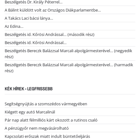
Beszélgetés Dr. Király Péterrel…
A Bálint küldött volt az Országos Diákparlamentbe…
A Takács Laci bácsi lánya…
Az Edina…
Beszélgetés id. Kőrösi Andrással… (második rész)
Beszélgetés id. Kőrösi Andrással…
Beszélgetés Bereczk Balázzsal Marcali alpolgármesterével… (negyedik
rész)
Beszélgetés Bereczk Balázzsal Marcali alpolgármesterével… (harmadik
rész)
KÉK HÍREK - LEGFRISSEBB
Segítségnyújtás a szomszédos vármegyében
Kiégett egy autó Marcalinál
Pár nap alatt félmilliós kárt okozott a rutinos csaló
A pénzügyőr nem megvásárolható
Kapcsolati erőszak miatt indult büntetőeljárás