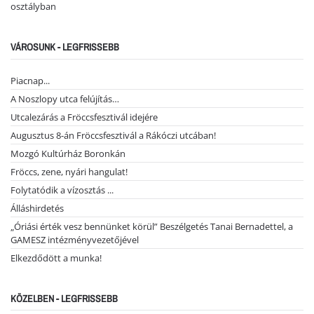
osztályban
VÁROSUNK - LEGFRISSEBB
Piacnap...
A Noszlopy utca felújítás…
Utcalezárás a Fröccsfesztivál idejére
Augusztus 8-án Fröccsfesztivál a Rákóczi utcában!
Mozgó Kultúrház Boronkán
Fröccs, zene, nyári hangulat!
Folytatódik a vízosztás ...
Álláshirdetés
„Óriási érték vesz bennünket körül” Beszélgetés Tanai Bernadettel, a
GAMESZ intézményvezetőjével
Elkezdődött a munka!
KÖZELBEN - LEGFRISSEBB