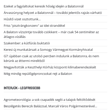
Ezeket a fagylaltokat keresik hőség idején a Balatonnál
Árvaszúnyog helyzet a Balatonnál – további jelentős rajzás várható
Hűsítő vizet osztottunk...
Friss "pisztrángkonzerv" az idei strandétel
A Balaton vízszintje tovább csökkent – már csak 54 centiméter az
átlagos vízállás
Szakember: a kútfúrás buktatói
Keresi új munkatársait a Somogy Vármegyei Kormányhivatal
G7: újabban csak az utolsó percben indulunk a Balatonra, és nem
kérünk az éttermi mirelitből
Megjavították a Keszthelyi Kórház központi klímaberendezését
Még mindig repülőgéproncsokat rejt a Balaton
INTERJÚK - LEGFRISSEBB
Agrometeorológia: a sok csapadék segíti a talajok feltöltődését
Beszélgetés Bereczk Balázzsal, Marcali Város Polgármesterével…