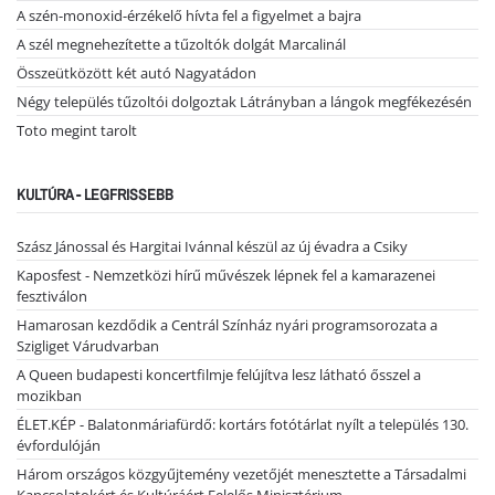
A szén-monoxid-érzékelő hívta fel a figyelmet a bajra
A szél megnehezítette a tűzoltók dolgát Marcalinál
Összeütközött két autó Nagyatádon
Négy település tűzoltói dolgoztak Látrányban a lángok megfékezésén
Toto megint tarolt
KULTÚRA - LEGFRISSEBB
Szász Jánossal és Hargitai Ivánnal készül az új évadra a Csiky
Kaposfest - Nemzetközi hírű művészek lépnek fel a kamarazenei
fesztiválon
Hamarosan kezdődik a Centrál Színház nyári programsorozata a
Szigliget Várudvarban
A Queen budapesti koncertfilmje felújítva lesz látható ősszel a
mozikban
ÉLET.KÉP - Balatonmáriafürdő: kortárs fotótárlat nyílt a település 130.
évfordulóján
Három országos közgyűjtemény vezetőjét menesztette a Társadalmi