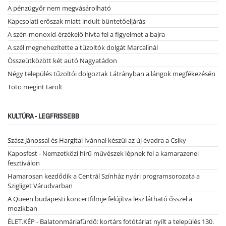
A pénzügyőr nem megvásárolható
Kapcsolati erőszak miatt indult büntetőeljárás
A szén-monoxid-érzékelő hívta fel a figyelmet a bajra
A szél megnehezítette a tűzoltók dolgát Marcalinál
Összeütközött két autó Nagyatádon
Négy település tűzoltói dolgoztak Látrányban a lángok megfékezésén
Toto megint tarolt
KULTÚRA - LEGFRISSEBB
Szász Jánossal és Hargitai Ivánnal készül az új évadra a Csiky
Kaposfest - Nemzetközi hírű művészek lépnek fel a kamarazenei
fesztiválon
Hamarosan kezdődik a Centrál Színház nyári programsorozata a
Szigliget Várudvarban
A Queen budapesti koncertfilmje felújítva lesz látható ősszel a
mozikban
ÉLET.KÉP - Balatonmáriafürdő: kortárs fotótárlat nyílt a település 130.