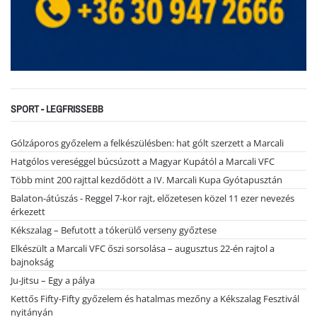
SPORT - LEGFRISSEBB
Gólzáporos győzelem a felkészülésben: hat gólt szerzett a Marcali
Hatgólos vereséggel búcsúzott a Magyar Kupától a Marcali VFC
Több mint 200 rajttal kezdődött a IV. Marcali Kupa Gyótapusztán
Balaton-átúszás - Reggel 7-kor rajt, előzetesen közel 11 ezer nevezés
érkezett
Kékszalag – Befutott a tókerülő verseny győztese
Elkészült a Marcali VFC őszi sorsolása – augusztus 22-én rajtol a
bajnokság
Ju-Jitsu – Egy a pálya
Kettős Fifty-Fifty győzelem és hatalmas mezőny a Kékszalag Fesztivál
nyitányán