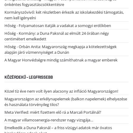
önkéntes fogyasztáscsökkentésre
Kormányszóvivő: két részletben érkezik az iskolakezdési támogatás,
nem kell igényelni
Hőség - Folyamatosan itatják a vadakat a somogyi erdőkben
Hőség - Kormány: a Duna Paksnál az elmúlt 24 órában négy
centimétert emelkedett
Hőség - Orbán Anita: Magyarország megkapja a kötelezettségek
alapján járó vízmennyiséget a Dunán
A Magyar Honvédségre mindig számíthatnak a magyar emberek
KÖZÉRDEKŰ - LEGFRISSEBB
Közel tíz éve nem volt ilyen alacsony az infláció Magyarországon!
Magyarországon az erkélynapelemek (balkon napelemek) elhelyezése
és használata törvényileg tilos?
Meta Verified: miért fizettem elő rá a Marcali Portálnál?
A magyar villamosenergia-rendszer nagy vizsgája…
Emelkedik a Duna Paksnál – a friss vízügyi adatok már óvatos