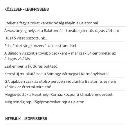
KÖZELBEN - LEGFRISSEBB
Ezeket a fagylaltokat keresik hőség idején a Balatonnál
Árvaszúnyog helyzet a Balatonnál – további jelentős rajzás várható
Hűsítő vizet osztottunk...
Friss "pisztrángkonzerv" az idei strandétel
A Balaton vízszintje tovább csökkent – már csak 54 centiméter az
átlagos vízállás
Szakember: a kútfúrás buktatói
Keresi új munkatársait a Somogy Vármegyei Kormányhivatal
G7: újabban csak az utolsó percben indulunk a Balatonra, és nem
kérünk az éttermi mirelitből
Megjavították a Keszthelyi Kórház központi klímaberendezését
Még mindig repülőgéproncsokat rejt a Balaton
INTERJÚK - LEGFRISSEBB