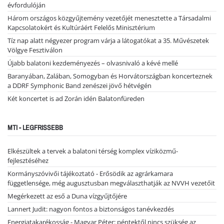
évfordulóján
Három országos közgyűjtemény vezetőjét menesztette a Társadalmi
Kapcsolatokért és Kultúráért Felelős Minisztérium
Tíz nap alatt négyezer program várja a látogatókat a 35. Művészetek
Völgye Fesztiválon
Újabb balatoni kezdeményezés – olvasnivaló a kévé mellé
Baranyában, Zalában, Somogyban és Horvátországban koncerteznek
a DDRF Symphonic Band zenészei jövő hétvégén
Két koncertet is ad Zorán idén Balatonfüreden
MTI - LEGFRISSEBB
Elkészültek a tervek a balatoni térség komplex víziközmű-
fejlesztéséhez
Kormányszóvivői tájékoztató - Erősödik az agrárkamara
függetlensége, még augusztusban megválaszthatják az NVVH vezetőit
Megérkezett az eső a Duna vízgyűjtőjére
Lannert Judit: nagyon fontos a biztonságos tanévkezdés
Energiatakarékosság - Magyar Péter: péntektől nincs szükség az