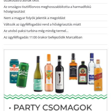
bizakodásra adnak okot
Az országos tisztifőorvos meghosszabbította a harmadfokú
hőségriasztást
Nem a magyar folyók jelentik a megoldást
Változik az ügyfélfogadási rend a hőségriasztás miatt
Az utolsó paksi turbina még mindig termel…
Az ügyfélfogadás 11:00 órakor befejeződik Marcaliban