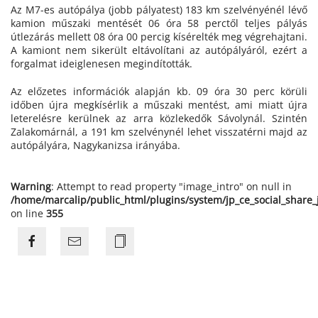
Az M7-es autópálya (jobb pályatest) 183 km szelvényénél lévő
kamion műszaki mentését 06 óra 58 perctől teljes pályás
útlezárás mellett 08 óra 00 percig kísérelték meg végrehajtani.
A kamiont nem sikerült eltávolítani az autópályáról, ezért a
forgalmat ideiglenesen megindították.
Az előzetes információk alapján kb. 09 óra 30 perc körüli
időben újra megkísérlik a műszaki mentést, ami miatt újra
leterelésre kerülnek az arra közlekedők Sávolynál. Szintén
Zalakomárnál, a 191 km szelvénynél lehet visszatérni majd az
autópályára, Nagykanizsa irányába.
Warning
: Attempt to read property "image_intro" on null in
/home/marcalip/public_html/plugins/system/jp_ce_social_share
on line
355