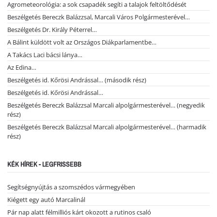
Agrometeorológia: a sok csapadék segíti a talajok feltöltődését
Beszélgetés Bereczk Balázzsal, Marcali Város Polgármesterével…
Beszélgetés Dr. Király Péterrel…
A Bálint küldött volt az Országos Diákparlamentbe…
A Takács Laci bácsi lánya…
Az Edina…
Beszélgetés id. Kőrösi Andrással… (második rész)
Beszélgetés id. Kőrösi Andrással…
Beszélgetés Bereczk Balázzsal Marcali alpolgármesterével… (negyedik
rész)
Beszélgetés Bereczk Balázzsal Marcali alpolgármesterével… (harmadik
rész)
KÉK HÍREK - LEGFRISSEBB
Segítségnyújtás a szomszédos vármegyében
Kiégett egy autó Marcalinál
Pár nap alatt félmilliós kárt okozott a rutinos csaló