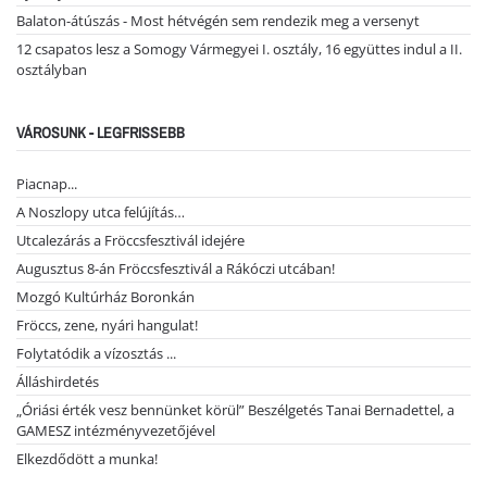
Balaton-átúszás - Most hétvégén sem rendezik meg a versenyt
12 csapatos lesz a Somogy Vármegyei I. osztály, 16 együttes indul a II.
osztályban
VÁROSUNK - LEGFRISSEBB
Piacnap...
A Noszlopy utca felújítás…
Utcalezárás a Fröccsfesztivál idejére
Augusztus 8-án Fröccsfesztivál a Rákóczi utcában!
Mozgó Kultúrház Boronkán
Fröccs, zene, nyári hangulat!
Folytatódik a vízosztás ...
Álláshirdetés
„Óriási érték vesz bennünket körül” Beszélgetés Tanai Bernadettel, a
GAMESZ intézményvezetőjével
Elkezdődött a munka!