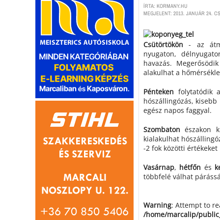
ÍRTA: KORMANY.HU
MEGJELENT: 2013. JANUÁR 24. C
Csütörtökön
- az átm
nyugaton, délnyugato
havazás. Megerősödik 
alakulhat a hőmérsékle
Pénteken
folytatódik
hószállingózás, kisebb
egész napos faggyal.
Szombaton
északon k
kialakulhat hószállingó
-2 fok közötti értékeke
Vasárnap
,
hétfőn
és
k
többfelé válhat párássá
Warning
: Attempt to r
/home/marcalip/public