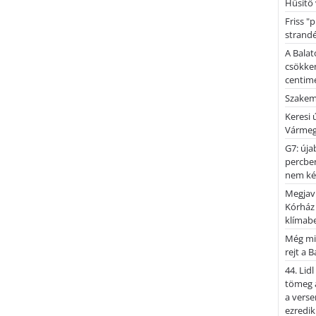
Hűsítő 
Friss "
strandé
A Balat
csökken
centimé
Szakemb
Keresi
Vármeg
G7: úja
percben
nem kér
Megjaví
Kórház
klímab
Még mi
rejt a 
44. Lid
tömeg a
a verse
ezredik