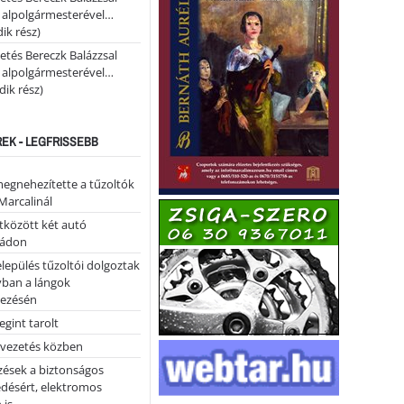
i alpolgármesterével…
ik rész)
etés Bereczk Balázzsal
i alpolgármesterével…
ik rész)
REK - LEGFRISSEBB
megnehezítette a tűzoltók
Marcalinál
tközött két autó
tádon
lepülés tűzoltói dolgoztak
yban a lángok
ezésén
gint tarolt
 vezetés közben
zések a biztonságos
désért, elektromos