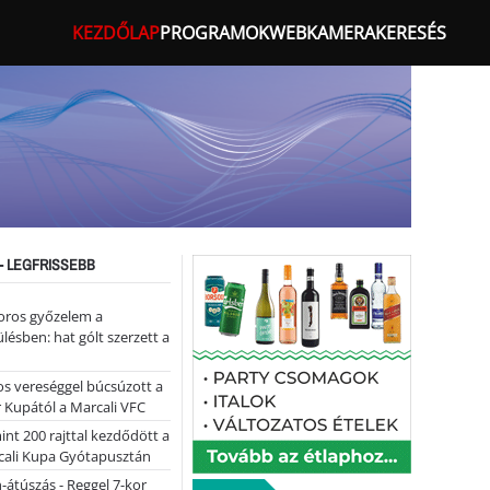
KEZDŐLAP
PROGRAMOK
WEBKAMERA
KERESÉS
- LEGFRISSEBB
oros győzelem a
ülésben: hat gólt szerzett a
s vereséggel búcsúzott a
 Kupától a Marcali VFC
nt 200 rajttal kezdődött a
cali Kupa Gyótapusztán
-átúszás - Reggel 7-kor