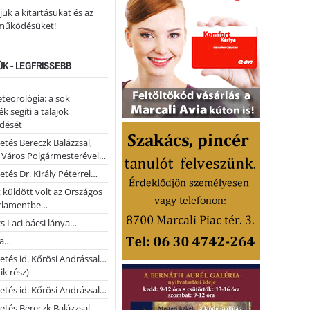
ük a kitartásukat és az
működésüket!
ÚK - LEGFRISSEBB
teorológia: a sok
k segíti a talajok
ődését
etés Bereczk Balázzsal,
i Város Polgármesterével…
etés Dr. Király Péterrel…
t küldött volt az Országos
rlamentbe…
s Laci bácsi lánya…
na…
etés id. Kőrösi Andrással…
k rész)
etés id. Kőrösi Andrással…
etés Bereczk Balázzsal