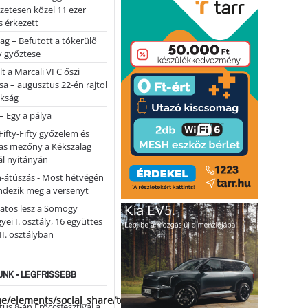
lőzetesen közel 11 ezer
 érkezett
ag – Befutott a tókerülő
y győztese
lt a Marcali VFC őszi
sa – augusztus 22-én rajtol
okság
 – Egy a pálya
Fifty-Fifty győzelem és
as mezőny a Kékszalag
ál nyitányán
n-átúszás - Most hétvégén
ndezik meg a versenyt
atos lesz a Somogy
ei I. osztály, 16 együttes
 II. osztályban
NK - LEGFRISSEBB
me/elements/social_share/templates/template.php
us 8-án Fröccsfesztivál a