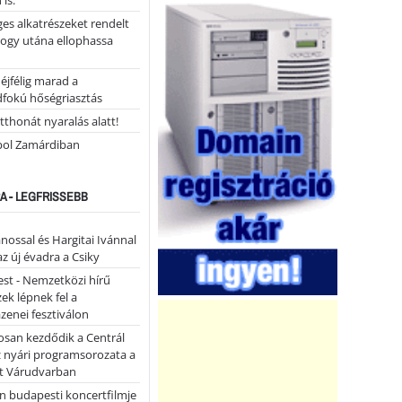
 is.
ges alkatrészeket rendelt
hogy utána ellophassa
éjfélig marad a
fokú hőségriasztás
tthonát nyaralás alatt!
ol Zamárdiban
A - LEGFRISSEBB
ánossal és Hargitai Ivánnal
az új évadra a Csiky
st - Nemzetközi hírű
k lépnek fel a
enei fesztiválon
san kezdődik a Centrál
z nyári programsorozata a
et Várudvarban
n budapesti koncertfilmje