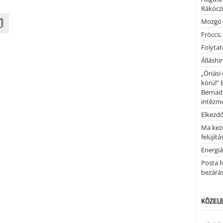
Rákóczi
Mozgó 
Fröccs,
Folytató
Álláshi
„Óriási
körül” 
Bernad
intézm
Elkezd
Ma kez
felújítá
Energiá
Posta h
bezárá
KÖZELB