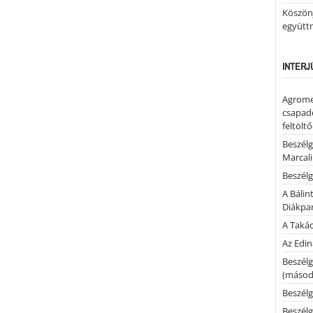
Köszönj
együtt
INTERJ
Agrome
csapadé
feltölt
Beszélg
Marcal
Beszélg
A Bálin
Diákpa
A Takác
Az Edi
Beszélg
(másodi
Beszélg
Beszélg