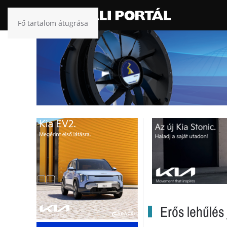
Fő tartalom átugrása
Erős lehűlés 