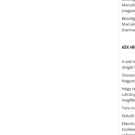
Marcal
(negyed
Beszélg
Marcal
(harmad
KÉK HÍ
A szél 
dolgát 
Összeü
Nagya
Négy te
Látrán
megfék
Toto me
Elaludt
Ellenőr
közleke