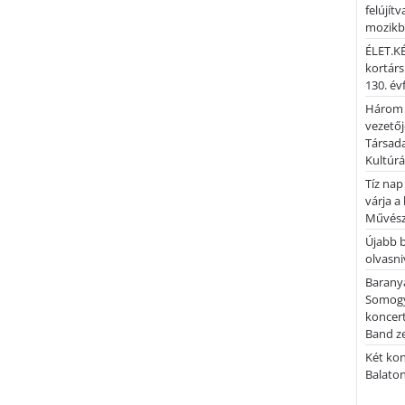
felújítv
mozik
ÉLET.KÉ
kortárs
130. év
Három 
vezetőj
Társada
Kultúrá
Tíz nap
várja a
Művész
Újabb 
olvasni
Barany
Somogy
koncer
Band z
Két kon
Balato