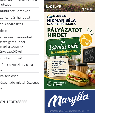
 utcában!
Kultúrház Boronkán
 zene, nyári hangulat!
dik a vízosztás ...
rdetés
 érték vesz bennünket
Beszélgetés Tanai
ettel, a GAMESZ
ényvezetőjével
ődött a munka!
dődik a Noszlopy utca
sa
val felelősen
őségriadó miatti részleges
sa
EN - LEGFRISSEBB