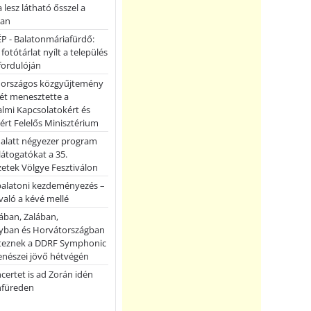
a lesz látható ősszel a
ban
P - Balatonmáriafürdő:
 fotótárlat nyílt a település
fordulóján
országos közgyűjtemény
ét menesztette a
lmi Kapcsolatokért és
ért Felelős Minisztérium
 alatt négyezer program
 látogatókat a 35.
etek Völgye Fesztiválon
balatoni kezdeményezés –
való a kévé mellé
ában, Zalában,
ban és Horvátországban
teznek a DDRF Symphonic
enészei jövő hétvégén
certet is ad Zorán idén
nfüreden