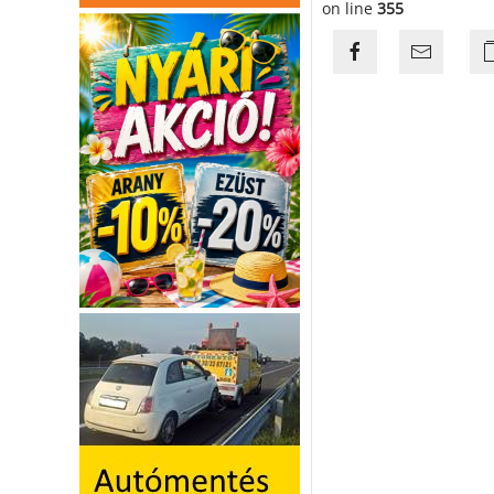
on line
355