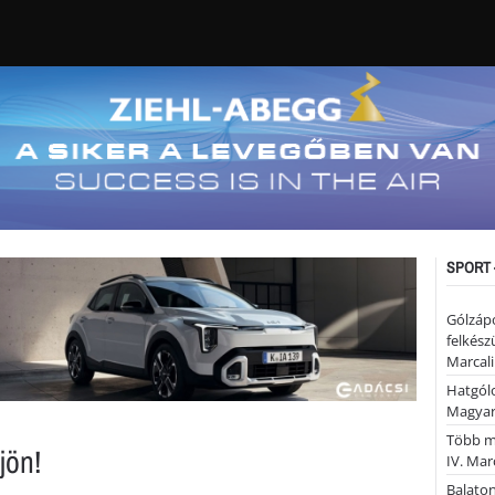
SPORT 
Gólzáp
felkész
Marcali
Hatgólo
Magyar
Több mi
jön!
IV. Mar
Balaton