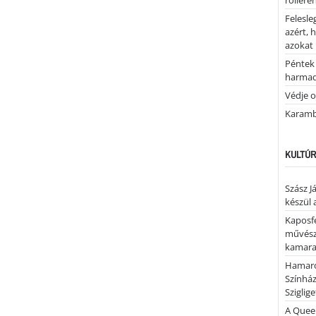
rolleren
Felesle
azért, 
azokat
Péntek 
harmad
Védje o
Karamb
KULTÚR
Szász J
készül 
Kaposfe
művésze
kamaraz
Hamaro
Színhá
Sziglig
A Quee