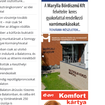
vizet osztottunk...
pisztrángkonzerv" az idei
tel
on vízszintje tovább
t – már csak 54
ter az átlagos vízállás
er: a kútfúrás buktatói
 új munkatársait a Somogy
yei Kormányhivatal
bban csak az utolsó
 indulunk a Balatonra, és
ünk az éttermi mirelitből
tották a Keszthelyi
 központi
erendezését
ndig repülőgéproncsokat
Balaton
l Balaton-átúszás: tízezres
 Balatonban, és célba ért
ny történetének 250
 úszója is