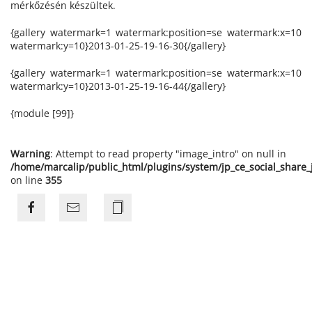
mérkőzésén készültek.
{gallery watermark=1 watermark:position=se watermark:x=10
watermark:y=10}2013-01-25-19-16-30{/gallery}
{gallery watermark=1 watermark:position=se watermark:x=10
watermark:y=10}2013-01-25-19-16-44{/gallery}
{module [99]}
Warning
: Attempt to read property "image_intro" on null in
/home/marcalip/public_html/plugins/system/jp_ce_social_share
on line
355