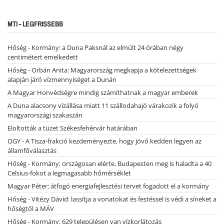
MTI - LEGFRISSEBB
Hőség - Kormány: a Duna Paksnál az elmúlt 24 órában négy
centimétert emelkedett
Hőség - Orbán Anita: Magyarország megkapja a kötelezettségek
alapján járó vízmennyiséget a Dunán
A Magyar Honvédségre mindig számíthatnak a magyar emberek
A Duna alacsony vízállása miatt 11 szállodahajó várakozik a folyó
magyarországi szakaszán
Eloltották a tüzet Székesfehérvár határában
OGY - A Tisza-frakció kezdeményezte, hogy jövő kedden legyen az
államfőválasztás
Hőség - Kormány: országosan elérte, Budapesten meg is haladta a 40
Celsius-fokot a legmagasabb hőmérséklet
Magyar Péter: átfogó energiafejlesztési tervet fogadott el a kormány
Hőség - Vitézy Dávid: lassítja a vonatokat és festéssel is védi a síneket a
hőségtől a MÁV
Hőség - Kormány: 629 településen van vízkorlátozás