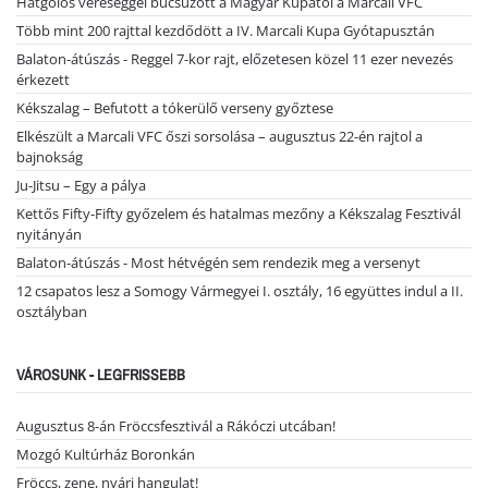
Hatgólos vereséggel búcsúzott a Magyar Kupától a Marcali VFC
Több mint 200 rajttal kezdődött a IV. Marcali Kupa Gyótapusztán
Balaton-átúszás - Reggel 7-kor rajt, előzetesen közel 11 ezer nevezés
érkezett
Kékszalag – Befutott a tókerülő verseny győztese
Elkészült a Marcali VFC őszi sorsolása – augusztus 22-én rajtol a
bajnokság
Ju-Jitsu – Egy a pálya
Kettős Fifty-Fifty győzelem és hatalmas mezőny a Kékszalag Fesztivál
nyitányán
Balaton-átúszás - Most hétvégén sem rendezik meg a versenyt
12 csapatos lesz a Somogy Vármegyei I. osztály, 16 együttes indul a II.
osztályban
VÁROSUNK - LEGFRISSEBB
Augusztus 8-án Fröccsfesztivál a Rákóczi utcában!
Mozgó Kultúrház Boronkán
Fröccs, zene, nyári hangulat!