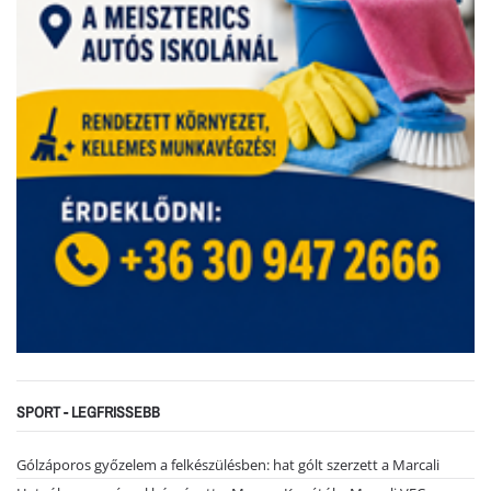
SPORT - LEGFRISSEBB
Gólzáporos győzelem a felkészülésben: hat gólt szerzett a Marcali