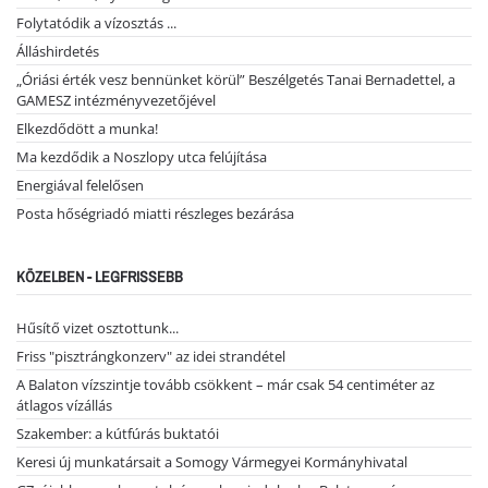
Folytatódik a vízosztás ...
Álláshirdetés
„Óriási érték vesz bennünket körül” Beszélgetés Tanai Bernadettel, a
GAMESZ intézményvezetőjével
Elkezdődött a munka!
Ma kezdődik a Noszlopy utca felújítása
Energiával felelősen
Posta hőségriadó miatti részleges bezárása
KÖZELBEN - LEGFRISSEBB
Hűsítő vizet osztottunk...
Friss "pisztrángkonzerv" az idei strandétel
A Balaton vízszintje tovább csökkent – már csak 54 centiméter az
átlagos vízállás
Szakember: a kútfúrás buktatói
Keresi új munkatársait a Somogy Vármegyei Kormányhivatal