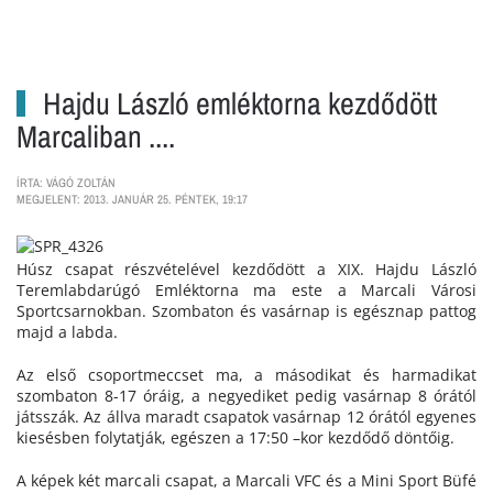
Hajdu László emléktorna kezdődött
Marcaliban ....
ÍRTA: VÁGÓ ZOLTÁN
MEGJELENT: 2013. JANUÁR 25. PÉNTEK, 19:17
Húsz csapat részvételével kezdődött a XIX. Hajdu László
Teremlabdarúgó Emléktorna ma este a Marcali Városi
Sportcsarnokban. Szombaton és vasárnap is egésznap pattog
majd a labda.
Az első csoportmeccset ma, a másodikat és harmadikat
szombaton 8-17 óráig, a negyediket pedig vasárnap 8 órától
játsszák. Az állva maradt csapatok vasárnap 12 órától egyenes
kiesésben folytatják, egészen a 17:50 –kor kezdődő döntőig.
A képek két marcali csapat, a Marcali VFC és a Mini Sport Büfé