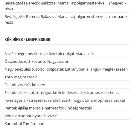
Beszélgetés Bereczk Balázzsal Marcali alpolgármesterével… (negyedik
rész)
Beszélgetés Bereczk Balázzsal Marcali alpolgármesterével… (harmadik
rész)
KÉK HÍREK - LEGFRISSEBB
A szél megnehezítette a tűzoltók dolgát Marcalinál
Összeütközött két autó Nagyatádon
Négy település tűzoltói dolgoztak Látrányban a lángok megfékezésén
Toto megint tarolt
Elaludt vezetés közben
Ellenőrzések a biztonságos közlekedésért, elektromos rolleren is.
Felesleges alkatrészeket rendelt azért, hogy utána ellophassa azokat
Péntek éjfélig marad a harmadfokú hőségriasztás
Védje otthonát nyaralás alatt!
Karambol Zamárdiban