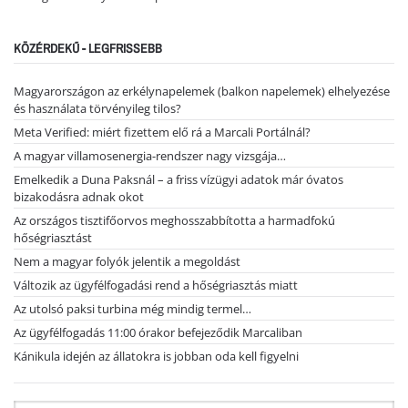
KÖZÉRDEKŰ - LEGFRISSEBB
Magyarországon az erkélynapelemek (balkon napelemek) elhelyezése
és használata törvényileg tilos?
Meta Verified: miért fizettem elő rá a Marcali Portálnál?
A magyar villamosenergia-rendszer nagy vizsgája…
Emelkedik a Duna Paksnál – a friss vízügyi adatok már óvatos
bizakodásra adnak okot
Az országos tisztifőorvos meghosszabbította a harmadfokú
hőségriasztást
Nem a magyar folyók jelentik a megoldást
Változik az ügyfélfogadási rend a hőségriasztás miatt
Az utolsó paksi turbina még mindig termel…
Az ügyfélfogadás 11:00 órakor befejeződik Marcaliban
Kánikula idején az állatokra is jobban oda kell figyelni