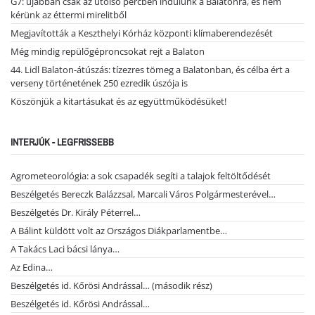
G7: újabban csak az utolsó percben indulunk a Balatonra, és nem
kérünk az éttermi mirelitből
Megjavították a Keszthelyi Kórház központi klímaberendezését
Még mindig repülőgéproncsokat rejt a Balaton
44. Lidl Balaton-átúszás: tízezres tömeg a Balatonban, és célba ért a
verseny történetének 250 ezredik úszója is
Köszönjük a kitartásukat és az együttműködésüket!
INTERJÚK - LEGFRISSEBB
Agrometeorológia: a sok csapadék segíti a talajok feltöltődését
Beszélgetés Bereczk Balázzsal, Marcali Város Polgármesterével…
Beszélgetés Dr. Király Péterrel…
A Bálint küldött volt az Országos Diákparlamentbe…
A Takács Laci bácsi lánya…
Az Edina…
Beszélgetés id. Kőrösi Andrással… (második rész)
Beszélgetés id. Kőrösi Andrással…