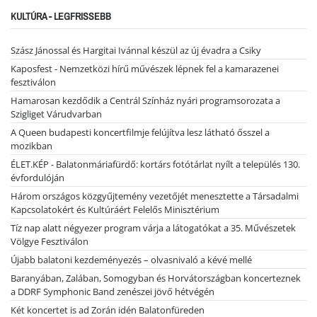
KULTÚRA - LEGFRISSEBB
Szász Jánossal és Hargitai Ivánnal készül az új évadra a Csiky
Kaposfest - Nemzetközi hírű művészek lépnek fel a kamarazenei
fesztiválon
Hamarosan kezdődik a Centrál Színház nyári programsorozata a
Szigliget Várudvarban
A Queen budapesti koncertfilmje felújítva lesz látható ősszel a
mozikban
ÉLET.KÉP - Balatonmáriafürdő: kortárs fotótárlat nyílt a település 130.
évfordulóján
Három országos közgyűjtemény vezetőjét menesztette a Társadalmi
Kapcsolatokért és Kultúráért Felelős Minisztérium
Tíz nap alatt négyezer program várja a látogatókat a 35. Művészetek
Völgye Fesztiválon
Újabb balatoni kezdeményezés – olvasnivaló a kévé mellé
Baranyában, Zalában, Somogyban és Horvátországban koncerteznek
a DDRF Symphonic Band zenészei jövő hétvégén
Két koncertet is ad Zorán idén Balatonfüreden