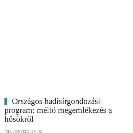
Országos hadisírgondozási
program: méltó megemlékezés a
hősökről
ÍRTA: HONVEDELEM.HU