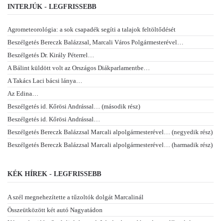
INTERJÚK - LEGFRISSEBB
Agrometeorológia: a sok csapadék segíti a talajok feltöltődését
Beszélgetés Bereczk Balázzsal, Marcali Város Polgármesterével…
Beszélgetés Dr. Király Péterrel…
A Bálint küldött volt az Országos Diákparlamentbe…
A Takács Laci bácsi lánya…
Az Edina…
Beszélgetés id. Kőrösi Andrással… (második rész)
Beszélgetés id. Kőrösi Andrással…
Beszélgetés Bereczk Balázzsal Marcali alpolgármesterével… (negyedik rész)
Beszélgetés Bereczk Balázzsal Marcali alpolgármesterével… (harmadik rész)
KÉK HÍREK - LEGFRISSEBB
A szél megnehezítette a tűzoltók dolgát Marcalinál
Összeütközött két autó Nagyatádon