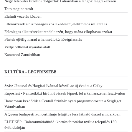
Négy település tűzoltói dolgoztak Látrányban a lángok megfékezésén
Toto megint tarolt
Elaludt vezetés közben
Ellenőrzések a biztonságos közlekedésért, elektromos rolleren is.
Felesleges alkatrészeket rendelt azért, hogy utána ellophassa azokat
Péntek éjfélig marad a harmadfokú hőségriasztás
Védje otthonát nyaralás alatt!
Karambol Zamárdiban
KULTÚRA - LEGFRISSEBB
Szász Jánossal és Hargitai Ivánnal készül az új évadra a Csiky
Kaposfest - Nemzetközi hírű művészek lépnek fel a kamarazenei fesztiválon
Hamarosan kezdődik a Centrál Színház nyári programsorozata a Szigliget
Várudvarban
A Queen budapesti koncertfilmje felújítva lesz látható ősszel a mozikban
ÉLET.KÉP - Balatonmáriafürdő: kortárs fotótárlat nyílt a település 130.
évfordulóján