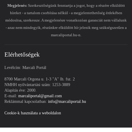
Megjelenés:
Szerkesztőségünk fenntartja a jogot, hogy a részére elküldött
híreket - a tartalom csorbítása nélkül - a megjelentethetőség érdekében
módosítsa, szerkessze. A megjelenésre vonatkozóan garanciát nem vállalunk
- azaz nem mindegyik, részünkre elküldött hír jelenik meg szükségszerűen a
marcaliportal.hu-n.
Elérhetőségek
Levélcím: Marcali Portál
8700 Marcali Orgona u. 1-3 "A" lh. fsz. 2
NMHH nyilvántartási szám: 1253-3889
Alapítás éve: 2000.
E-mail:
marcaliportal@gmail.com
Reklámmal kapcsolatban:
info@marcaliportal.hu
Cookie-k használata a weboldalon