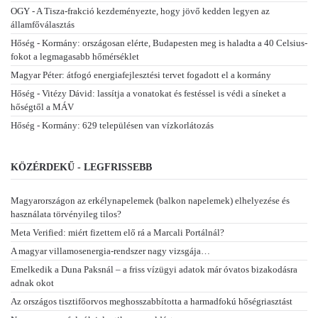
OGY - A Tisza-frakció kezdeményezte, hogy jövő kedden legyen az
államfőválasztás
Hőség - Kormány: országosan elérte, Budapesten meg is haladta a 40 Celsius-
fokot a legmagasabb hőmérséklet
Magyar Péter: átfogó energiafejlesztési tervet fogadott el a kormány
Hőség - Vitézy Dávid: lassítja a vonatokat és festéssel is védi a síneket a
hőségtől a MÁV
Hőség - Kormány: 629 településen van vízkorlátozás
KÖZÉRDEKŰ - LEGFRISSEBB
Magyarországon az erkélynapelemek (balkon napelemek) elhelyezése és
használata törvényileg tilos?
Meta Verified: miért fizettem elő rá a Marcali Portálnál?
A magyar villamosenergia-rendszer nagy vizsgája…
Emelkedik a Duna Paksnál – a friss vízügyi adatok már óvatos bizakodásra
adnak okot
Az országos tisztifőorvos meghosszabbította a harmadfokú hőségriasztást