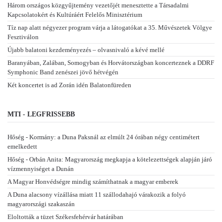
Három országos közgyűjtemény vezetőjét menesztette a Társadalmi
Kapcsolatokért és Kultúráért Felelős Minisztérium
Tíz nap alatt négyezer program várja a látogatókat a 35. Művészetek Völgye
Fesztiválon
Újabb balatoni kezdeményezés – olvasnivaló a kévé mellé
Baranyában, Zalában, Somogyban és Horvátországban koncerteznek a DDRF
Symphonic Band zenészei jövő hétvégén
Két koncertet is ad Zorán idén Balatonfüreden
MTI - LEGFRISSEBB
Hőség - Kormány: a Duna Paksnál az elmúlt 24 órában négy centimétert
emelkedett
Hőség - Orbán Anita: Magyarország megkapja a kötelezettségek alapján járó
vízmennyiséget a Dunán
A Magyar Honvédségre mindig számíthatnak a magyar emberek
A Duna alacsony vízállása miatt 11 szállodahajó várakozik a folyó
magyarországi szakaszán
Eloltották a tüzet Székesfehérvár határában