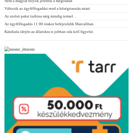
Nem a magyar folyók jelentik a megoldást
Változik az ügyfélfogadási rend a hőségriasztás miatt
Az utolsó paksi turbina még mindig termel…
Az ügyfélfogadás 11:00 órakor befejeződik Marcaliban
Kánikula idején az állatokra is jobban oda kell figyelni