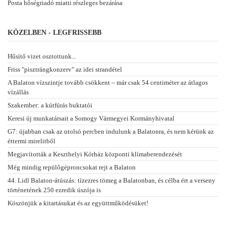
Posta hőségriadó miatti részleges bezárása
KÖZELBEN - LEGFRISSEBB
Hűsítő vizet osztottunk...
Friss "pisztrángkonzerv" az idei strandétel
A Balaton vízszintje tovább csökkent – már csak 54 centiméter az átlagos
vízállás
Szakember: a kútfúrás buktatói
Keresi új munkatársait a Somogy Vármegyei Kormányhivatal
G7: újabban csak az utolsó percben indulunk a Balatonra, és nem kérünk az
éttermi mirelitből
Megjavították a Keszthelyi Kórház központi klímaberendezését
Még mindig repülőgéproncsokat rejt a Balaton
44. Lidl Balaton-átúszás: tízezres tömeg a Balatonban, és célba ért a verseny
történetének 250 ezredik úszója is
Köszönjük a kitartásukat és az együttműködésüket!