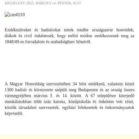
MEGJELENT: 2025. MÁRCIUS 14. PÉNTEK, 02:07
Emlékműveket és hadisírokat tettek rendbe országszerte honvédek,
diákok és civil önkéntesek, hogy méltó módon emlékezzenek meg az
1848/49-es forradalom és szabadságharc hőseiről.
A Magyar Honvédség szervezésében 34 hősi emlékmű, valamint közel
1300 hadisír és környezete szépült meg Budapesten és az ország összes
vármegyéjében március 3. és 14. között. A 67 településre kiterjedő
munkálatokban több száz katona, középiskolás és önkéntes vett részt,
köztük társadalmi szervezetek, egyházi felekezetek és önkormányzatok
képviselői.