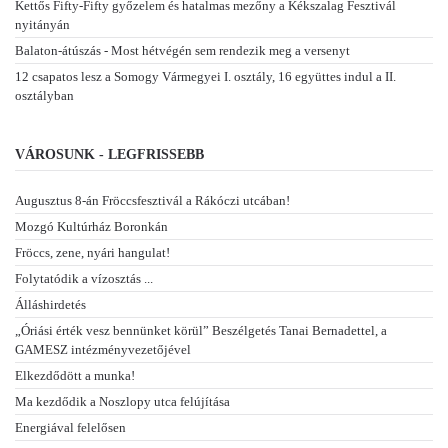
Kettős Fifty-Fifty győzelem és hatalmas mezőny a Kékszalag Fesztivál
nyitányán
Balaton-átúszás - Most hétvégén sem rendezik meg a versenyt
12 csapatos lesz a Somogy Vármegyei I. osztály, 16 együttes indul a II.
osztályban
VÁROSUNK - LEGFRISSEBB
Augusztus 8-án Fröccsfesztivál a Rákóczi utcában!
Mozgó Kultúrház Boronkán
Fröccs, zene, nyári hangulat!
Folytatódik a vízosztás ...
Álláshirdetés
„Óriási érték vesz bennünket körül” Beszélgetés Tanai Bernadettel, a
GAMESZ intézményvezetőjével
Elkezdődött a munka!
Ma kezdődik a Noszlopy utca felújítása
Energiával felelősen