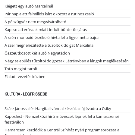
Kiégett egy autó Marcalinál
Pár nap alatt félmilliós kárt okozott a rutinos csaló
A pénzügyőr nem megvásárolható
Kapcsolati erőszak miatt indult büntetőeljárás
A szén-monoxid-érzékelő hívta fel a figyelmet a bajra
A szél megnehezítette a tűzoltók dolgát Marcalinál
Összeütközött két autó Nagyatádon
Négy település tűzoltói dolgoztak Látrányban a lángok megfékezésén
Toto megint tarolt
Elaludt vezetés közben
KULTÚRA - LEGFRISSEBB
Szász Jánossal és Hargitai Ivánnal készül az új évadra a Csiky
Kaposfest - Nemzetközi hírű művészek lépnek fel a kamarazenei
fesztiválon
Hamarosan kezdődik a Centrál Színház nyári programsorozata a