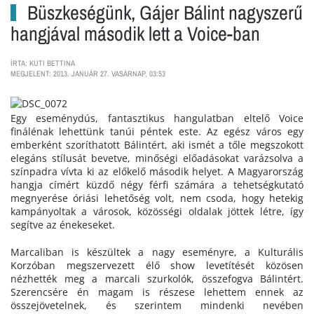
Büszkeségünk, Gájer Bálint nagyszerű
hangjával második lett a Voice-ban
ÍRTA: KUTI BETTINA
MEGJELENT: 2013. JANUÁR 27. VASÁRNAP, 03:53
Egy eseménydús, fantasztikus hangulatban eltelő Voice
finálénak lehettünk tanúi péntek este. Az egész város egy
emberként szoríthatott Bálintért, aki ismét a tőle megszokott
elegáns stílusát bevetve, minőségi előadásokat varázsolva a
színpadra vívta ki az előkelő második helyet. A Magyarország
hangja címért küzdő négy férfi számára a tehetségkutató
megnyerése óriási lehetőség volt, nem csoda, hogy hetekig
kampányoltak a városok, közösségi oldalak jöttek létre, így
segítve az énekeseket.
Marcaliban is készültek a nagy eseményre, a Kulturális
Korzóban megszervezett élő show levetítését közösen
nézhették meg a marcali szurkolók, összefogva Bálintért.
Szerencsére én magam is részese lehettem ennek az
összejövetelnek, és szerintem mindenki nevében