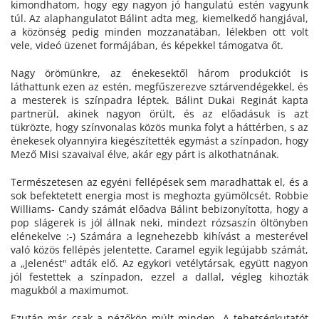
kimondhatom, hogy egy nagyon jó hangulatú estén vagyunk
túl. Az alaphangulatot Bálint adta meg, kiemelkedő hangjával,
a közönség pedig minden mozzanatában, lélekben ott volt
vele, videó üzenet formájában, és képekkel támogatva őt.
Nagy örömünkre, az énekesektől három produkciót is
láthattunk ezen az estén, megfűszerezve sztárvendégekkel, és
a mesterek is színpadra léptek. Bálint Dukai Reginát kapta
partnerül, akinek nagyon örült, és az előadásuk is azt
tükrözte, hogy színvonalas közös munka folyt a háttérben, s az
énekesek olyannyira kiegészítették egymást a színpadon, hogy
Mező Misi szavaival élve, akár egy párt is alkothatnának.
Természetesen az egyéni fellépések sem maradhattak el, és a
sok befektetett energia most is meghozta gyümölcsét. Robbie
Williams- Candy számát előadva Bálint bebizonyította, hogy a
pop slágerek is jól állnak neki, mindezt rózsaszín öltönyben
elénekelve :-) Számára a legnehezebb kihívást a mesterével
való közös fellépés jelentette. Caramel egyik legújabb számát,
a „Jelenést" adták elő. Az egykori vetélytársak, együtt nagyon
jól festettek a színpadon, ezzel a dallal, végleg kihozták
magukból a maximumot.
Ezután már csak a nézőkön múlt minden. A tehetségkutatót