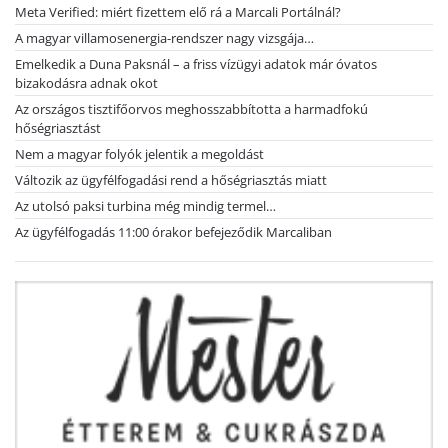
Meta Verified: miért fizettem elő rá a Marcali Portálnál?
A magyar villamosenergia-rendszer nagy vizsgája…
Emelkedik a Duna Paksnál – a friss vízügyi adatok már óvatos
bizakodásra adnak okot
Az országos tisztifőorvos meghosszabbította a harmadfokú
hőségriasztást
Nem a magyar folyók jelentik a megoldást
Változik az ügyfélfogadási rend a hőségriasztás miatt
Az utolsó paksi turbina még mindig termel…
Az ügyfélfogadás 11:00 órakor befejeződik Marcaliban