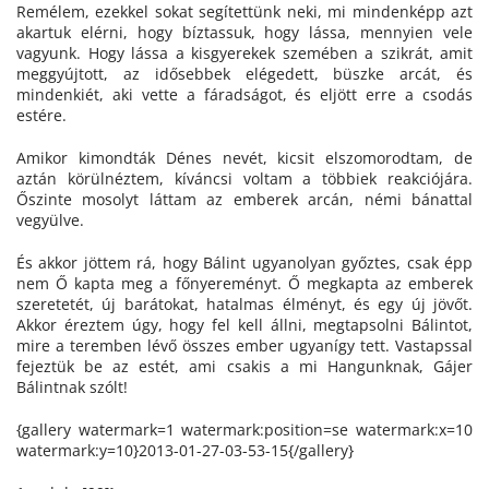
Remélem, ezekkel sokat segítettünk neki, mi mindenképp azt
akartuk elérni, hogy bíztassuk, hogy lássa, mennyien vele
vagyunk. Hogy lássa a kisgyerekek szemében a szikrát, amit
meggyújtott, az idősebbek elégedett, büszke arcát, és
mindenkiét, aki vette a fáradságot, és eljött erre a csodás
estére.
Amikor kimondták Dénes nevét, kicsit elszomorodtam, de
aztán körülnéztem, kíváncsi voltam a többiek reakciójára.
Őszinte mosolyt láttam az emberek arcán, némi bánattal
vegyülve.
És akkor jöttem rá, hogy Bálint ugyanolyan győztes, csak épp
nem Ő kapta meg a főnyereményt. Ő megkapta az emberek
szeretetét, új barátokat, hatalmas élményt, és egy új jövőt.
Akkor éreztem úgy, hogy fel kell állni, megtapsolni Bálintot,
mire a teremben lévő összes ember ugyanígy tett. Vastapssal
fejeztük be az estét, ami csakis a mi Hangunknak, Gájer
Bálintnak szólt!
{gallery watermark=1 watermark:position=se watermark:x=10
watermark:y=10}2013-01-27-03-53-15{/gallery}