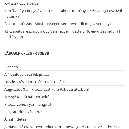
Ju-Jitsu – Egy a pálya
Kettős Fifty-Fifty győzelem és hatalmas mezőny a Kékszalag Fesztivál
nyitányán
Balaton-átúszás - Most hétvégén sem rendezik meg a versenyt
12 csapatos lesz a Somogy Vármegyei I. osztály, 16 együttes indul a II.
osztályban
VÁROSUNK - LEGFRISSEBB
Piacnap...
A Noszlopy utca felújítás…
Utcalezárás a Fröccsfesztivál idejére
Augusztus 8-án Fröccsfesztivál a Rákóczi utcában!
Mozgó Kultúrház Boronkán
Fröccs, zene, nyári hangulat!
Folytatódik a vízosztás ...
Álláshirdetés
„Óriási érték vesz bennünket körül” Beszélgetés Tanai Bernadettel, a