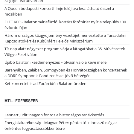
Szigliget Várudvarban
A Queen budapesti koncertfilmje felújítva lesz látható ősszel a
mozikban
ÉLET.KÉP - Balatonmáriafürdő: kortárs fotótárlat nyílt a település 130.
évfordulóján
Három országos közgyűjtemény vezetőjét menesztette a Társadalmi
Kapcsolatokért és Kultúráért Felelős Minisztérium
Tíz nap alatt négyezer program várja a látogatókat a 35. Művészetek
Völgye Fesztiválon
Újabb balatoni kezdeményezés – olvasnivaló a kévé mellé
Baranyában, Zalában, Somogyban és Horvátországban koncerteznek
a DDRF Symphonic Band zenészei jövő hétvégén
Két koncertet is ad Zorán idén Balatonfüreden
MTI - LEGFRISSEBB
Lannert Judit: nagyon fontos a biztonságos tanévkezdés
Energiatakarékosság - Magyar Péter: péntektől nincs szükség az
önkéntes fogyasztáscsökkentésre