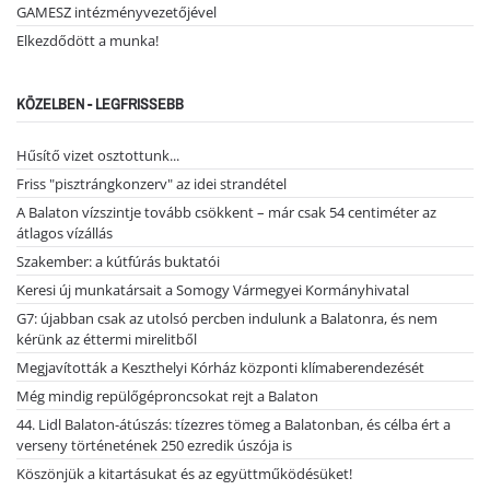
GAMESZ intézményvezetőjével
Elkezdődött a munka!
KÖZELBEN - LEGFRISSEBB
Hűsítő vizet osztottunk...
Friss "pisztrángkonzerv" az idei strandétel
A Balaton vízszintje tovább csökkent – már csak 54 centiméter az
átlagos vízállás
Szakember: a kútfúrás buktatói
Keresi új munkatársait a Somogy Vármegyei Kormányhivatal
G7: újabban csak az utolsó percben indulunk a Balatonra, és nem
kérünk az éttermi mirelitből
Megjavították a Keszthelyi Kórház központi klímaberendezését
Még mindig repülőgéproncsokat rejt a Balaton
44. Lidl Balaton-átúszás: tízezres tömeg a Balatonban, és célba ért a
verseny történetének 250 ezredik úszója is
Köszönjük a kitartásukat és az együttműködésüket!