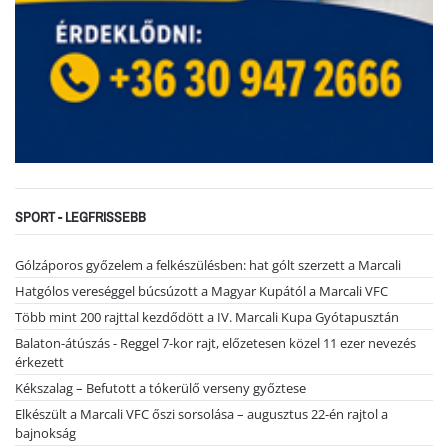
SPORT - LEGFRISSEBB
Gólzáporos győzelem a felkészülésben: hat gólt szerzett a Marcali
Hatgólos vereséggel búcsúzott a Magyar Kupától a Marcali VFC
Több mint 200 rajttal kezdődött a IV. Marcali Kupa Gyótapusztán
Balaton-átúszás - Reggel 7-kor rajt, előzetesen közel 11 ezer nevezés
érkezett
Kékszalag – Befutott a tókerülő verseny győztese
Elkészült a Marcali VFC őszi sorsolása – augusztus 22-én rajtol a
bajnokság