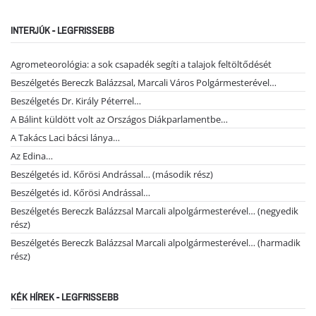
INTERJÚK - LEGFRISSEBB
Agrometeorológia: a sok csapadék segíti a talajok feltöltődését
Beszélgetés Bereczk Balázzsal, Marcali Város Polgármesterével…
Beszélgetés Dr. Király Péterrel…
A Bálint küldött volt az Országos Diákparlamentbe…
A Takács Laci bácsi lánya…
Az Edina…
Beszélgetés id. Kőrösi Andrással… (második rész)
Beszélgetés id. Kőrösi Andrással…
Beszélgetés Bereczk Balázzsal Marcali alpolgármesterével… (negyedik
rész)
Beszélgetés Bereczk Balázzsal Marcali alpolgármesterével… (harmadik
rész)
KÉK HÍREK - LEGFRISSEBB