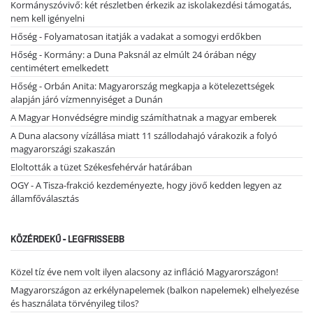
Kormányszóvivő: két részletben érkezik az iskolakezdési támogatás,
nem kell igényelni
Hőség - Folyamatosan itatják a vadakat a somogyi erdőkben
Hőség - Kormány: a Duna Paksnál az elmúlt 24 órában négy
centimétert emelkedett
Hőség - Orbán Anita: Magyarország megkapja a kötelezettségek
alapján járó vízmennyiséget a Dunán
A Magyar Honvédségre mindig számíthatnak a magyar emberek
A Duna alacsony vízállása miatt 11 szállodahajó várakozik a folyó
magyarországi szakaszán
Eloltották a tüzet Székesfehérvár határában
OGY - A Tisza-frakció kezdeményezte, hogy jövő kedden legyen az
államfőválasztás
KÖZÉRDEKŰ - LEGFRISSEBB
Közel tíz éve nem volt ilyen alacsony az infláció Magyarországon!
Magyarországon az erkélynapelemek (balkon napelemek) elhelyezése
és használata törvényileg tilos?