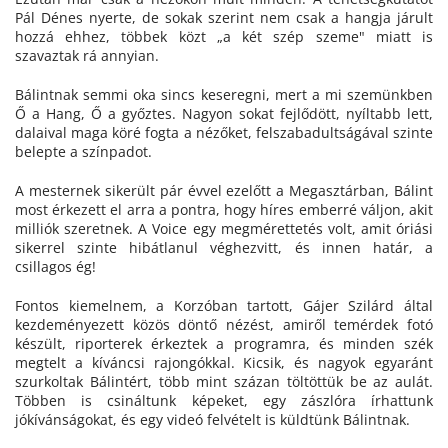
Pál Dénes nyerte, de sokak szerint nem csak a hangja járult
hozzá ehhez, többek közt „a két szép szeme" miatt is
szavaztak rá annyian.
Bálintnak semmi oka sincs keseregni, mert a mi szemünkben
Ő a Hang, Ő a győztes. Nagyon sokat fejlődött, nyíltabb lett,
dalaival maga köré fogta a nézőket, felszabadultságával szinte
belepte a színpadot.
A mesternek sikerült pár évvel ezelőtt a Megasztárban, Bálint
most érkezett el arra a pontra, hogy híres emberré váljon, akit
milliók szeretnek. A Voice egy megmérettetés volt, amit óriási
sikerrel szinte hibátlanul véghezvitt, és innen határ, a
csillagos ég!
Fontos kiemelnem, a Korzóban tartott, Gájer Szilárd által
kezdeményezett közös döntő nézést, amiről temérdek fotó
készült, riporterek érkeztek a programra, és minden szék
megtelt a kíváncsi rajongókkal. Kicsik, és nagyok egyaránt
szurkoltak Bálintért, több mint százan töltöttük be az aulát.
Többen is csináltunk képeket, egy zászlóra írhattunk
jókívánságokat, és egy videó felvételt is küldtünk Bálintnak.