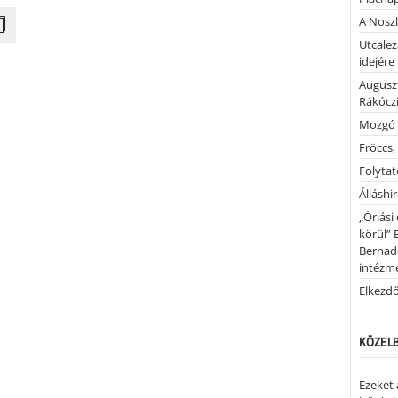
A Noszl
Utcalez
idejére
Auguszt
Rákóczi
Mozgó 
Fröccs,
Folytató
Álláshi
„Óriási
körül” 
Bernad
intézm
Elkezd
KÖZELB
Ezeket 