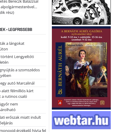
etés Bereczk Balázzsal
i alpolgármesterével…
ik rész)
REK - LEGFRISSEBB
tták a lángokat
úton
 történt Lengyeltóti
letén
égnyújtás a szomszédos
gyében
 egy autó Marcalinál
alatt félmilliós kárt
 a rutinos csaló
ügyőr nem
árolható
ati erőszak miatt indult
eljárás
monoxid-érzékelő hívta fel