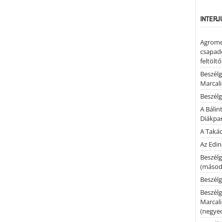
INTERJ
Agrome
csapadé
feltölt
Beszélg
Marcal
Beszélg
A Bálin
Diákpa
A Takác
Az Edi
Beszélg
(másodi
Beszélg
Beszélg
Marcal
(negyed