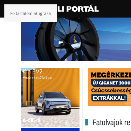
Fő tartalom átugrása
Fatolvajok r