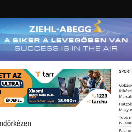
SPORT 
Gólzáp
felkész
Marcali
Hatgólo
Magyar
Több mi
endőrkézen
IV. Mar
Balaton