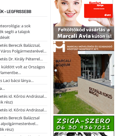
ÚK - LEGFRISSEBB
teorológia: a sok
k segíti a talajok
ődését
etés Bereczk Balázzsal,
i Város Polgármesterével…
etés Dr. Király Péterrel…
t küldött volt az Országos
rlamentbe…
s Laci bácsi lánya…
na…
etés id. Kőrösi Andrással…
k rész)
etés id. Kőrösi Andrással…
etés Bereczk Balázzsal
i alpolgármesterével…
ik rész)