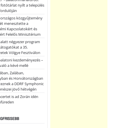
 fotótárlat nyílt a település
fordulóján
országos közgyűjtemény
ét menesztette a
lmi Kapcsolatokért és
ért Felelős Minisztérium
 alatt négyezer program
 látogatókat a 35.
etek Völgye Fesztiválon
balatoni kezdeményezés –
való a kévé mellé
ában, Zalában,
ban és Horvátországban
teznek a DDRF Symphonic
enészei jövő hétvégén
certet is ad Zorán idén
nfüreden
LEGFRISSEBB