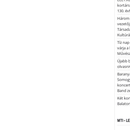
kortárs
130. év
Három 
vezetőj
Társada
Kultúrá
Tíz nap
várja a
Művész
Újabb 
olvasni
Barany
Somogy
koncer
Band z
Két kon
Balato
MTI - 