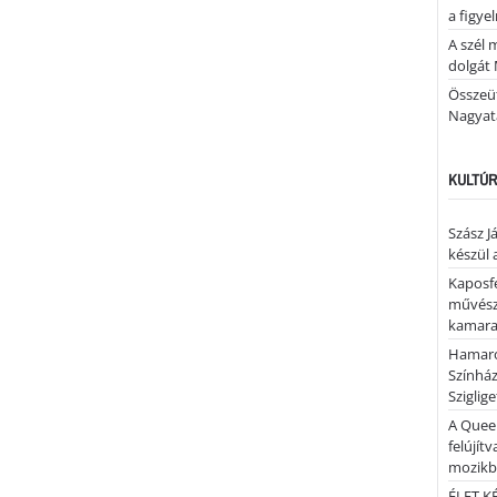
a figye
A szél 
dolgát 
Összeü
Nagya
KULTÚR
Szász J
készül 
Kaposfe
művésze
kamaraz
Hamaro
Színhá
Sziglig
A Quee
felújítv
mozik
ÉLET.KÉ