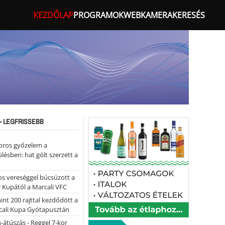
KEZDŐLAP
PROGRAMOK
WEBKAMERA
KERESÉS
- LEGFRISSEBB
oros győzelem a
ülésben: hat gólt szerzett a
s vereséggel búcsúzott a
 Kupától a Marcali VFC
nt 200 rajttal kezdődött a
cali Kupa Gyótapusztán
-átúszás - Reggel 7-kor