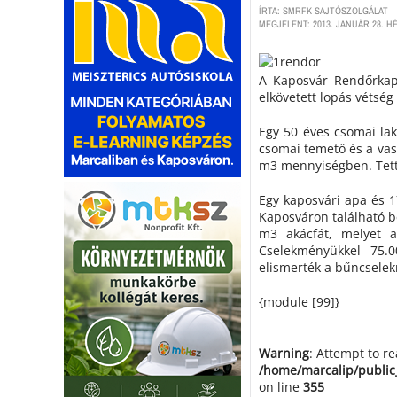
ÍRTA: SMRFK SAJTÓSZOLGÁLAT
MEGJELENT: 2013. JANUÁR 28. HÉ
A Kaposvár Rendőrkapi
elkövetett lopás vétsé
Egy 50 éves csomai la
csomai temető és a vasú
m3 mennyiségben. Tettév
Egy kaposvári apa és 1
Kaposváron található be
m3 akácfát, melyet a 
Cselekményükkel 75.0
elismerték a bűncselek
{module [99]}
Warning
: Attempt to r
/home/marcalip/public
on line
355