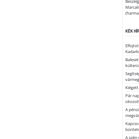
Beszélg
Marcal
(harmad
KÉK HÍ
Elfojto
Kadark
Baleset
külterü
Segíts
várme
Kiégett
Pár nap 
okozott
A pénz
megvás
Kapcsol
büntető
A szén-