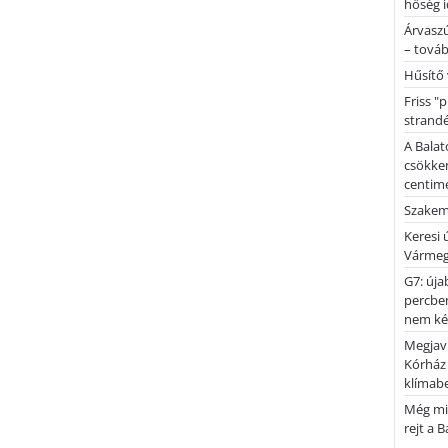
hőség i
Árvaszú
– továb
Hűsítő 
Friss "
strandé
A Balat
csökken
centimé
Szakemb
Keresi
Vármeg
G7: úja
percben
nem kér
Megjaví
Kórház
klímab
Még mi
rejt a 