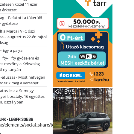
lőzetesen közel 11 ezer
 érkezett
ag – Befutott a tókerülő
y győztese
lt a Marcali VFC őszi
sa – augusztus 22-én rajtol
okság
 – Egy a pálya
Fifty-Fifty győzelem és
as mezőny a Kékszalag
ál nyitányán
n-átúszás - Most hétvégén
ndezik meg a versenyt
atos lesz a Somogy
ei I. osztály, 16 együttes
 II. osztályban
NK - LEGFRISSEBB
me/elements/social_share/templates/template.php
...