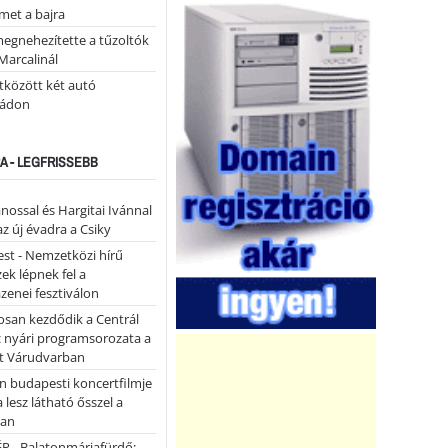
lmet a bajra
megnehezítette a tűzoltók
Marcalinál
tközött két autó
tádon
A - LEGFRISSEBB
ánossal és Hargitai Ivánnal
az új évadra a Csiky
st - Nemzetközi hírű
k lépnek fel a
enei fesztiválon
san kezdődik a Centrál
z nyári programsorozata a
et Várudvarban
n budapesti koncertfilmje
a lesz látható ősszel a
ban
P - Balatonmáriafürdő: