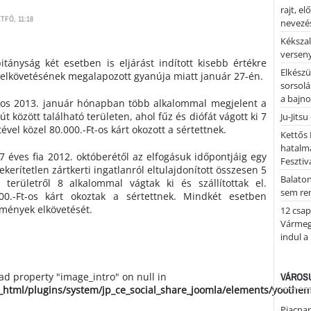
rajt, e
TFŐ, 11:18
nevezés
Kékszal
versen
tányság két esetben is eljárást indított kisebb értékre
Elkészü
g elkövetésének megalapozott gyanúja miatt január 27-én.
sorsolá
a bajn
kos 2013. január hónapban több alkalommal megjelent a
t között található területen, ahol fűz és diófát vágott ki 7
Ju-Jitsu
el közel 80.000.-Ft-os kárt okozott a sértettnek.
Kettős 
hatalm
7 éves fia 2012. októberétől az elfogásuk időpontjáig egy
Fesztiv
kerítetlen zártkerti ingatlanról eltulajdonított összesen 5
Balato
területről 8 alkalommal vágtak ki és szállítottak el.
sem re
00.-Ft-os kárt okoztak a sértettnek. Mindkét esetben
mények elkövetését.
12 csap
Vármegy
indul a
ead property "image_intro" on null in
VÁROSU
_html/plugins/system/jp_ce_social_share_joomla/elements/yoothe
Piacnap