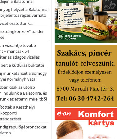
dején a Balatonnál
nyog helyzet a Balatonnál
bi jelentős rajzás várható
vizet osztottunk...
pisztrángkonzerv" az idei
tel
on vízszintje tovább
t – már csak 54
ter az átlagos vízállás
er: a kútfúrás buktatói
 új munkatársait a Somogy
yei Kormányhivatal
bban csak az utolsó
 indulunk a Balatonra, és
ünk az éttermi mirelitből
tották a Keszthelyi
 központi
erendezését
ndig repülőgéproncsokat
Balaton