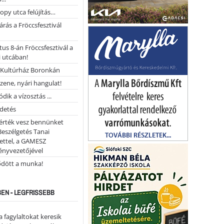
opy utca felújítás…
árás a Fröccsfesztivál
us 8-án Fröccsfesztivál a
 utcában!
Kultúrház Boronkán
 zene, nyári hangulat!
dik a vízosztás ...
rdetés
 érték vesz bennünket
Beszélgetés Tanai
ettel, a GAMESZ
ényvezetőjével
ődött a munka!
EN - LEGFRISSEBB
a fagylaltokat keresik