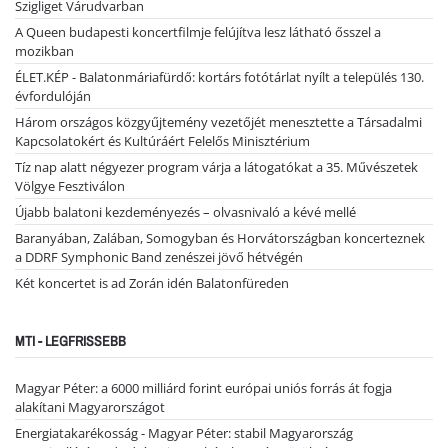
Szigliget Várudvarban
A Queen budapesti koncertfilmje felújítva lesz látható ősszel a
mozikban
ÉLET.KÉP - Balatonmáriafürdő: kortárs fotótárlat nyílt a település 130.
évfordulóján
Három országos közgyűjtemény vezetőjét menesztette a Társadalmi
Kapcsolatokért és Kultúráért Felelős Minisztérium
Tíz nap alatt négyezer program várja a látogatókat a 35. Művészetek
Völgye Fesztiválon
Újabb balatoni kezdeményezés – olvasnivaló a kévé mellé
Baranyában, Zalában, Somogyban és Horvátországban koncerteznek
a DDRF Symphonic Band zenészei jövő hétvégén
Két koncertet is ad Zorán idén Balatonfüreden
MTI - LEGFRISSEBB
Magyar Péter: a 6000 milliárd forint európai uniós forrás át fogja
alakítani Magyarországot
Energiatakarékosság - Magyar Péter: stabil Magyarország