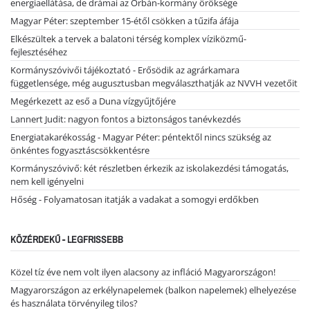
energiaellátása, de drámai az Orbán-kormány öröksége
Magyar Péter: szeptember 15-étől csökken a tűzifa áfája
Elkészültek a tervek a balatoni térség komplex víziközmű-
fejlesztéséhez
Kormányszóvivői tájékoztató - Erősödik az agrárkamara
függetlensége, még augusztusban megválaszthatják az NVVH vezetőit
Megérkezett az eső a Duna vízgyűjtőjére
Lannert Judit: nagyon fontos a biztonságos tanévkezdés
Energiatakarékosság - Magyar Péter: péntektől nincs szükség az
önkéntes fogyasztáscsökkentésre
Kormányszóvivő: két részletben érkezik az iskolakezdési támogatás,
nem kell igényelni
Hőség - Folyamatosan itatják a vadakat a somogyi erdőkben
KÖZÉRDEKŰ - LEGFRISSEBB
Közel tíz éve nem volt ilyen alacsony az infláció Magyarországon!
Magyarországon az erkélynapelemek (balkon napelemek) elhelyezése
és használata törvényileg tilos?