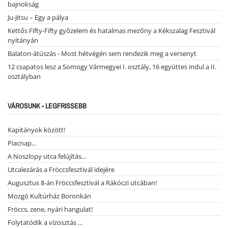
bajnokság
Ju-Jitsu – Egy a pálya
Kettős Fifty-Fifty győzelem és hatalmas mezőny a Kékszalag Fesztivál
nyitányán
Balaton-átúszás - Most hétvégén sem rendezik meg a versenyt
12 csapatos lesz a Somogy Vármegyei I. osztály, 16 együttes indul a II.
osztályban
VÁROSUNK - LEGFRISSEBB
Kapitányok között!
Piacnap...
A Noszlopy utca felújítás…
Utcalezárás a Fröccsfesztivál idejére
Augusztus 8-án Fröccsfesztivál a Rákóczi utcában!
Mozgó Kultúrház Boronkán
Fröccs, zene, nyári hangulat!
Folytatódik a vízosztás ...