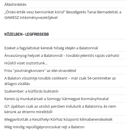
Álláshirdetés
„Óriási érték vesz bennünket körül” Beszélgetés Tanai Bernadettel, a
GAMESZ intézményvezetőjével
KÖZELBEN - LEGFRISSEBB
Ezeket a fagylaltokat keresik hőség idején a Balatonnál
Árvaszúnyog helyzet a Balatonnál – további jelentős rajzás várható
Hűsítő vizet osztottunk...
Friss "pisztrángkonzerv" az idei strandétel
A Balaton vízszintje tovább csökkent – már csak 54 centiméter az
átlagos vízállás
Szakember: a kútfúrás buktatói
Keresi új munkatársait a Somogy Vármegyei Kormányhivatal
G7: újabban csak az utolsó percben indulunk a Balatonra, és nem
kérünk az éttermi mirelitből
Megjavították a Keszthelyi Kórház központi klímaberendezését
Még mindig repülőgéproncsokat rejt a Balaton