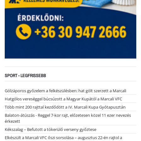
SPORT - LEGFRISSEBB
Gólzáporos győzelem a felkészülésben: hat gólt szerzett a Marcali
Hatgólos vereséggel búcsúzott a Magyar Kupától a Marcali VFC
Több mint 200 rajttal kezdődött a IV. Marcali Kupa Gyótapusztán
Balaton-átúszás - Reggel 7-kor rajt, előzetesen közel 11 ezer nevezés
érkezett
Kékszalag – Befutott a tókerülő verseny győztese
Elkészült a Marcali VFC őszi sorsolása – augusztus 22-én rajtol a