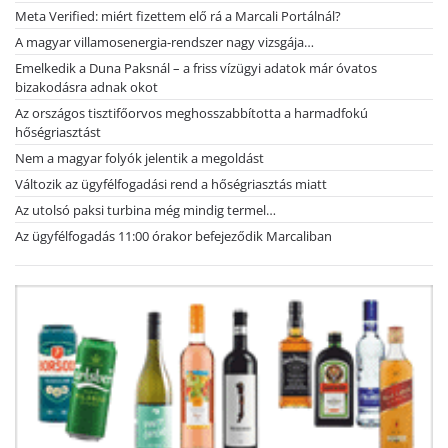
Meta Verified: miért fizettem elő rá a Marcali Portálnál?
A magyar villamosenergia-rendszer nagy vizsgája…
Emelkedik a Duna Paksnál – a friss vízügyi adatok már óvatos
bizakodásra adnak okot
Az országos tisztifőorvos meghosszabbította a harmadfokú
hőségriasztást
Nem a magyar folyók jelentik a megoldást
Változik az ügyfélfogadási rend a hőségriasztás miatt
Az utolsó paksi turbina még mindig termel…
Az ügyfélfogadás 11:00 órakor befejeződik Marcaliban