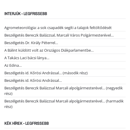
INTERJÚK - LEGFRISSEBB
Agrometeorológia: a sok csapadék segíti a talajok feltöltődését
Beszélgetés Bereczk Balázzsal, Marcali Város Polgármesterével…
Beszélgetés Dr. Király Péterrel…
A Bálint küldött volt az Országos Diákparlamentbe…
A Takács Laci bácsi lánya…
Az Edina…
Beszélgetés id. Kőrösi Andrással… (második rész)
Beszélgetés id. Kőrösi Andrással…
Beszélgetés Bereczk Balázzsal Marcali alpolgármesterével… (negyedik
rész)
Beszélgetés Bereczk Balázzsal Marcali alpolgármesterével… (harmadik
rész)
KÉK HÍREK - LEGFRISSEBB