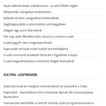
Nyári ellenőrzések a Balatonnál – az első félidő végén
Elfojtották a lángokat Kadarkúton
Baleset történt Lengyeltóti külterületén
Segítségnyújtás a szomszédos vármegyében
Kiégett egy autó Marcalinál
Pár nap alatt félmilliós kárt okozott a rutinos csaló
A pénzügyőr nem megvásárolható
Kapcsolati erőszak miatt indult büntetőeljárás
A szén-monoxid-érzékelő hívta fel a figyelmet a bajra
A szél megnehezítette a tűzoltók dolgát Marcalinál
KULTÚRA - LEGFRISSEBB
Szász Jánossal és Hargitai Ivánnal készül az új évadra a Csiky
Kaposfest - Nemzetközi hírű művészek lépnek fel a kamarazenei
fesztiválon
Hamarosan kezdődik a Centrál Színház nyári programsorozata a