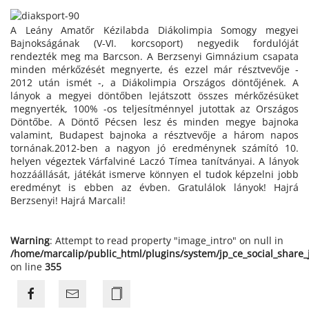
A Leány Amatőr Kézilabda Diákolimpia Somogy megyei
Bajnokságának (V-VI. korcsoport) negyedik fordulóját
rendezték meg ma Barcson. A Berzsenyi Gimnázium csapata
minden mérkőzését megnyerte, és ezzel már résztvevője -
2012 után ismét -, a Diákolimpia Országos döntőjének. A
lányok a megyei döntőben lejátszott összes mérkőzésüket
megnyerték, 100% -os teljesítménnyel jutottak az Országos
Döntőbe. A Döntő Pécsen lesz és minden megye bajnoka
valamint, Budapest bajnoka a résztvevője a három napos
tornának.2012-ben a nagyon jó eredménynek számító 10.
helyen végeztek Várfalviné Laczó Tímea tanítványai. A lányok
hozzáállását, játékát ismerve könnyen el tudok képzelni jobb
eredményt is ebben az évben. Gratulálok lányok! Hajrá
Berzsenyi! Hajrá Marcali!
Warning
: Attempt to read property "image_intro" on null in
/home/marcalip/public_html/plugins/system/jp_ce_social_share
on line
355