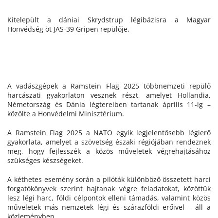
Kitelepült a dániai Skrydstrup légibázisra a Magyar
Honvédség öt JAS-39 Gripen repülője.
A vadászgépek a Ramstein Flag 2025 többnemzeti repülő
harcászati gyakorlaton vesznek részt, amelyet Hollandia,
Németország és Dánia légtereiben tartanak április 11-ig –
közölte a Honvédelmi Minisztérium.
A Ramstein Flag 2025 a NATO egyik legjelentősebb légierő
gyakorlata, amelyet a szövetség északi régiójában rendeznek
meg, hogy fejlesszék a közös műveletek végrehajtásához
szükséges készségeket.
A kéthetes esemény során a pilóták különböző összetett harci
forgatókönyvek szerint hajtanak végre feladatokat, közöttük
lesz légi harc, földi célpontok elleni támadás, valamint közös
műveletek más nemzetek légi és szárazföldi erőivel – áll a
közleményben.