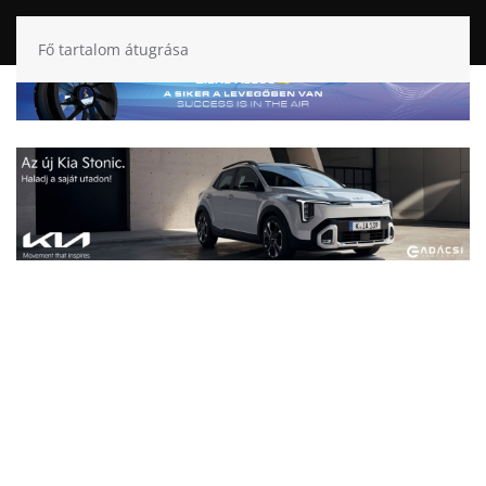
Fő tartalom átugrása