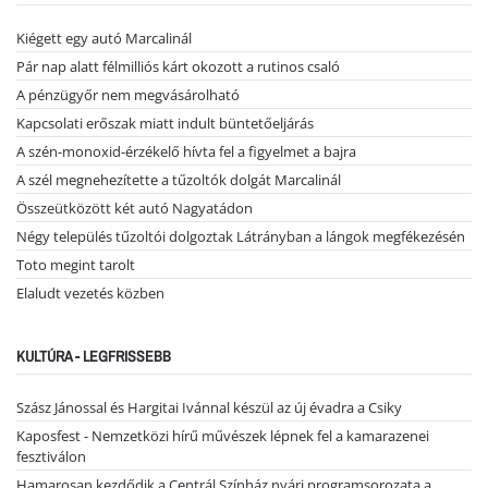
Kiégett egy autó Marcalinál
Pár nap alatt félmilliós kárt okozott a rutinos csaló
A pénzügyőr nem megvásárolható
Kapcsolati erőszak miatt indult büntetőeljárás
A szén-monoxid-érzékelő hívta fel a figyelmet a bajra
A szél megnehezítette a tűzoltók dolgát Marcalinál
Összeütközött két autó Nagyatádon
Négy település tűzoltói dolgoztak Látrányban a lángok megfékezésén
Toto megint tarolt
Elaludt vezetés közben
KULTÚRA - LEGFRISSEBB
Szász Jánossal és Hargitai Ivánnal készül az új évadra a Csiky
Kaposfest - Nemzetközi hírű művészek lépnek fel a kamarazenei
fesztiválon
Hamarosan kezdődik a Centrál Színház nyári programsorozata a