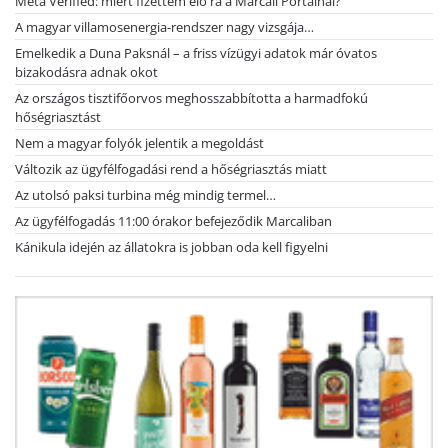
Meta Verified: miért fizettem elő rá a Marcali Portálnál?
A magyar villamosenergia-rendszer nagy vizsgája…
Emelkedik a Duna Paksnál – a friss vízügyi adatok már óvatos
bizakodásra adnak okot
Az országos tisztifőorvos meghosszabbította a harmadfokú
hőségriasztást
Nem a magyar folyók jelentik a megoldást
Változik az ügyfélfogadási rend a hőségriasztás miatt
Az utolsó paksi turbina még mindig termel…
Az ügyfélfogadás 11:00 órakor befejeződik Marcaliban
Kánikula idején az állatokra is jobban oda kell figyelni