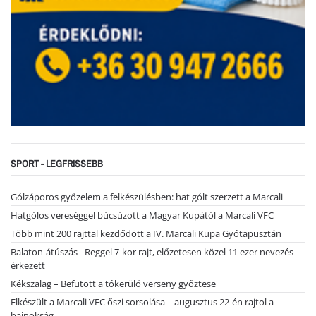
SPORT - LEGFRISSEBB
Gólzáporos győzelem a felkészülésben: hat gólt szerzett a Marcali
Hatgólos vereséggel búcsúzott a Magyar Kupától a Marcali VFC
Több mint 200 rajttal kezdődött a IV. Marcali Kupa Gyótapusztán
Balaton-átúszás - Reggel 7-kor rajt, előzetesen közel 11 ezer nevezés
érkezett
Kékszalag – Befutott a tókerülő verseny győztese
Elkészült a Marcali VFC őszi sorsolása – augusztus 22-én rajtol a
bajnokság