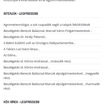
INTERJÚK - LEGFRISSEBB
Agrometeorológia: a sok csapadék segíti a talajok feltöltődését
Beszélgetés Bereczk Balázzsal, Marcali Város Polgármesterével…
Beszélgetés Dr. Király Péterrel…
A Bálint küldött volt az Országos Diákparlamentbe…
A Takács Laci bácsi lánya…
Az Edina…
Beszélgetés id. Kőrösi Andrással… (második rész)
Beszélgetés id. Kőrösi Andrással…
Beszélgetés Bereczk Balázzsal Marcali alpolgármesterével… (negyedik
rész)
Beszélgetés Bereczk Balázzsal Marcali alpolgármesterével… (harmadik
rész)
KÉK HÍREK - LEGFRISSEBB