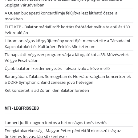
Szigliget Várudvarban
A Queen budapesti koncertfilmje felújítva lesz látható ősszel a
mozikban
ÉLET.KÉP - Balatonmáriafürdő: kortárs fotótárlat nyílt a település 130.
évfordulóján
Három országos közgyűjtemény vezetőjét menesztette a Társadalmi
Kapcsolatokért és Kultúráért Felelős Minisztérium
Tíz nap alatt négyezer program várja a látogatókat a 35. Művészetek
Völgye Fesztiválon
Újabb balatoni kezdeményezés – olvasnivaló a kévé mellé
Baranyában, Zalában, Somogyban és Horvátországban koncerteznek
a DDRF Symphonic Band zenészei jövő hétvégén
Két koncertet is ad Zorán idén Balatonfüreden
MTI - LEGFRISSEBB
Lannert Judit: nagyon fontos a biztonságos tanévkezdés
Energiatakarékosság - Magyar Péter: péntektől nincs szükség az
önkéntes fogyasztáscsökkentésre