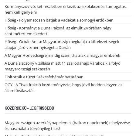
Kormányszóvivő: két részletben érkezik az iskolakezdési támogatás,
nem kell igényelni
Hőség - Folyamatosan itatják a vadakat a somogyi erdőkben
Hőség - Kormány: a Duna Paksnál az elmúlt 24 órában négy
centimétert emelkedett
Hőség - Orbán Anita: Magyarország megkapja a kötelezettségek
alapján járó vízmennyiséget a Dunán
A Magyar Honvédségre mindig számíthatnak a magyar emberek
A Duna alacsony vízállása miatt 11 szállodahajó várakozik a folyó
magyarországi szakaszán
Eloltották a tüzet Székesfehérvár határában
OGY - A Tisza-frakció kezdeményezte, hogy jövő kedden legyen az
államfőválasztás
KÖZÉRDEKŰ - LEGFRISSEBB
Magyarországon az erkélynapelemek (balkon napelemek) elhelyezése
és használata törvényileg tilos?