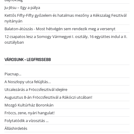
Ju-Jitsu – Egy a pálya
Kettős Fifty-Fifty győzelem és hatalmas mezőny a Kékszalag Fesztivál
nyitányán
Balaton-átúszás - Most hétvégén sem rendezik meg a versenyt
12 csapatos lesz a Somogy Vármegyei I. osztály, 16 együttes indul a II.
osztályban
VÁROSUNK - LEGFRISSEBB
Piacnap...
A Noszlopy utca felújítás…
Utcalezárás a Fröccsfesztivál idejére
Augusztus 8-án Fröccsfesztivál a Rákóczi utcában!
Mozgó Kultúrház Boronkán
Fröccs, zene, nyári hangulat!
Folytatódik a vízosztás ...
Álláshirdetés