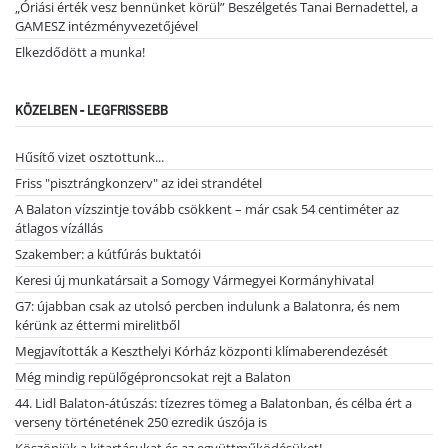
„Óriási érték vesz bennünket körül” Beszélgetés Tanai Bernadettel, a
GAMESZ intézményvezetőjével
Elkezdődött a munka!
KÖZELBEN - LEGFRISSEBB
Hűsítő vizet osztottunk...
Friss "pisztrángkonzerv" az idei strandétel
A Balaton vízszintje tovább csökkent – már csak 54 centiméter az
átlagos vízállás
Szakember: a kútfúrás buktatói
Keresi új munkatársait a Somogy Vármegyei Kormányhivatal
G7: újabban csak az utolsó percben indulunk a Balatonra, és nem
kérünk az éttermi mirelitből
Megjavították a Keszthelyi Kórház központi klímaberendezését
Még mindig repülőgéproncsokat rejt a Balaton
44. Lidl Balaton-átúszás: tízezres tömeg a Balatonban, és célba ért a
verseny történetének 250 ezredik úszója is
Köszönjük a kitartásukat és az együttműködésüket!