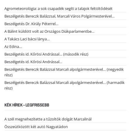
Agrometeorológia: a sok csapadék segíti a talajok feltöltődését
Beszélgetés Bereczk Balázzsal, Marcali Város Polgármesterével…
Beszélgetés Dr. Király Péterrel…
A Bálint küldött volt az Országos Diákparlamentbe…
A Takács Laci bácsi lánya…
Az Edina…
Beszélgetés id. Kőrösi Andrással… (második rész)
Beszélgetés id. Kőrösi Andrással…
Beszélgetés Bereczk Balázzsal Marcali alpolgármesterével… (negyedik
rész)
Beszélgetés Bereczk Balázzsal Marcali alpolgármesterével… (harmadik
rész)
KÉK HÍREK - LEGFRISSEBB
A szél megnehezítette a tűzoltók dolgát Marcalinál
Összeütközött két autó Nagyatádon