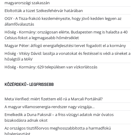
magyarországi szakaszán
Eloltották a tüzet Székesfehérvár határában
OGY - A Tisza-frakció kezdeményezte, hogy jövő kedden legyen az
államfőválasztás
Hőség - Kormány: országosan elérte, Budapesten meg is haladta a 40
Celsius-fokot a legmagasabb hőmérséklet
Magyar Péter: átfogó energiafejlesztési tervet fogadott el a kormány
Hőség - Vitézy Dávid: lassítja a vonatokat és festéssel is védi a síneket a
hőségtől a MÁV
Hőség - Kormány: 629 településen van vízkorlátozás
KÖZÉRDEKŰ - LEGFRISSEBB
Meta Verified: miért fizettem elő rá a Marcali Portálnál?
A magyar villamosenergia-rendszer nagy vizsgája…
Emelkedik a Duna Paksnál – a friss vízügyi adatok már óvatos
bizakodásra adnak okot
Az országos tisztifőorvos meghosszabbította a harmadfokú
hőségriasztást