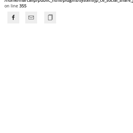
/home/marcalip/public_html/plugins/system/jp_ce_social_share
on line
355