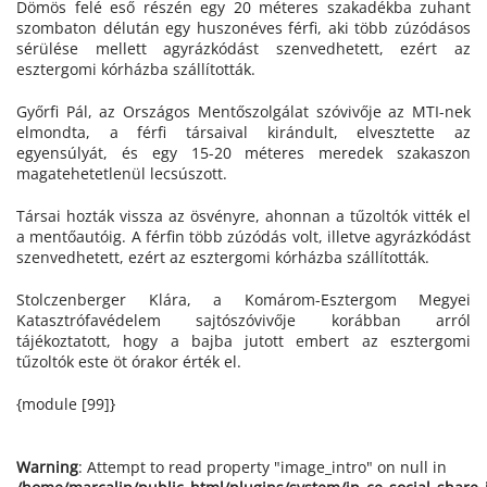
Dömös felé eső részén egy 20 méteres szakadékba zuhant
szombaton délután egy huszonéves férfi, aki több zúzódásos
sérülése mellett agyrázkódást szenvedhetett, ezért az
esztergomi kórházba szállították.
Győrfi Pál, az Országos Mentőszolgálat szóvivője az MTI-nek
elmondta, a férfi társaival kirándult, elvesztette az
egyensúlyát, és egy 15-20 méteres meredek szakaszon
magatehetetlenül lecsúszott.
Társai hozták vissza az ösvényre, ahonnan a tűzoltók vitték el
a mentőautóig. A férfin több zúzódás volt, illetve agyrázkódást
szenvedhetett, ezért az esztergomi kórházba szállították.
Stolczenberger Klára, a Komárom-Esztergom Megyei
Katasztrófavédelem sajtószóvivője korábban arról
tájékoztatott, hogy a bajba jutott embert az esztergomi
tűzoltók este öt órakor érték el.
{module [99]}
Warning
: Attempt to read property "image_intro" on null in