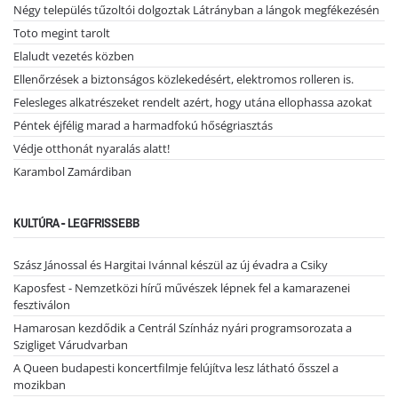
Négy település tűzoltói dolgoztak Látrányban a lángok megfékezésén
Toto megint tarolt
Elaludt vezetés közben
Ellenőrzések a biztonságos közlekedésért, elektromos rolleren is.
Felesleges alkatrészeket rendelt azért, hogy utána ellophassa azokat
Péntek éjfélig marad a harmadfokú hőségriasztás
Védje otthonát nyaralás alatt!
Karambol Zamárdiban
KULTÚRA - LEGFRISSEBB
Szász Jánossal és Hargitai Ivánnal készül az új évadra a Csiky
Kaposfest - Nemzetközi hírű művészek lépnek fel a kamarazenei
fesztiválon
Hamarosan kezdődik a Centrál Színház nyári programsorozata a
Szigliget Várudvarban
A Queen budapesti koncertfilmje felújítva lesz látható ősszel a
mozikban