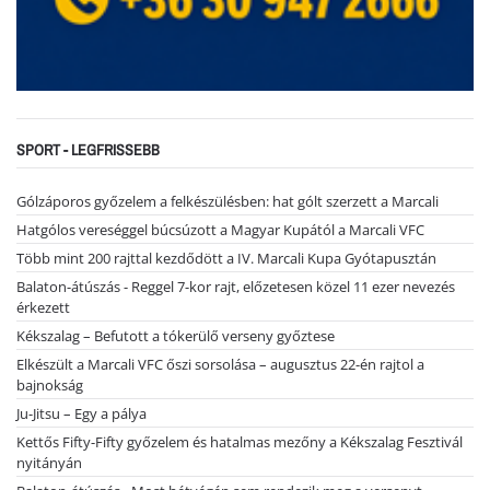
SPORT - LEGFRISSEBB
Gólzáporos győzelem a felkészülésben: hat gólt szerzett a Marcali
Hatgólos vereséggel búcsúzott a Magyar Kupától a Marcali VFC
Több mint 200 rajttal kezdődött a IV. Marcali Kupa Gyótapusztán
Balaton-átúszás - Reggel 7-kor rajt, előzetesen közel 11 ezer nevezés
érkezett
Kékszalag – Befutott a tókerülő verseny győztese
Elkészült a Marcali VFC őszi sorsolása – augusztus 22-én rajtol a
bajnokság
Ju-Jitsu – Egy a pálya
Kettős Fifty-Fifty győzelem és hatalmas mezőny a Kékszalag Fesztivál
nyitányán