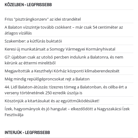
KÖZELBEN - LEGFRISSEBB
Friss "pisztrángkonzerv" az idei strandétel
A Balaton vízszintje tovább csökkent – már csak 54 centiméter az
átlagos vízállás
Szakember: a kútfúrás buktatói
Keresi új munkatársait a Somogy Vármegyei Kormányhivatal
G7: újabban csak az utolsó percben indulunk a Balatonra, és nem
kérünk az éttermi mirelitből
Megjavították a Keszthelyi Kórház központi klímaberendezését
Még mindig repülőgéproncsokat rejt a Balaton
44. Lidl Balaton-átúszás: tízezres tömeg a Balatonban, és célba ért a
verseny történetének 250 ezredik úszója is
Köszönjük a kitartásukat és az együttműködésüket!
Ízek, hagyományok és jó hangulat – elkezdődött a Nagyszakácsi Ízek
Fesztiválja
INTERJÚK - LEGFRISSEBB