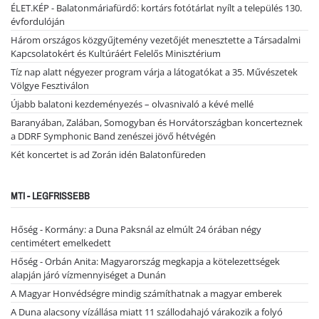
ÉLET.KÉP - Balatonmáriafürdő: kortárs fotótárlat nyílt a település 130.
évfordulóján
Három országos közgyűjtemény vezetőjét menesztette a Társadalmi
Kapcsolatokért és Kultúráért Felelős Minisztérium
Tíz nap alatt négyezer program várja a látogatókat a 35. Művészetek
Völgye Fesztiválon
Újabb balatoni kezdeményezés – olvasnivaló a kévé mellé
Baranyában, Zalában, Somogyban és Horvátországban koncerteznek
a DDRF Symphonic Band zenészei jövő hétvégén
Két koncertet is ad Zorán idén Balatonfüreden
MTI - LEGFRISSEBB
Hőség - Kormány: a Duna Paksnál az elmúlt 24 órában négy
centimétert emelkedett
Hőség - Orbán Anita: Magyarország megkapja a kötelezettségek
alapján járó vízmennyiséget a Dunán
A Magyar Honvédségre mindig számíthatnak a magyar emberek
A Duna alacsony vízállása miatt 11 szállodahajó várakozik a folyó