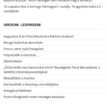
Balaton-átúszás - Most hétvégén sem rendezik meg a versenyt
12 csapatos lesz a Somogy Vármegyei I. osztály, 16 együttes indul a II.
osztályban
VÁROSUNK - LEGFRISSEBB
Augusztus 8-án Fröccsfesztivál a Rákóczi utcában!
Mozgó Kultúrház Boronkán
Fröccs, zene, nyári hangulat!
Folytatódik a vízosztás ...
Álláshirdetés
„Óriási érték vesz bennünket körül” Beszélgetés Tanai Bernadettel, a
GAMESZ intézményvezetőjével
Elkezdődött a munka!
Ma kezdődik a Noszlopy utca felújítása
Energiával felelősen
Posta hőségriadó miatti részleges bezárása