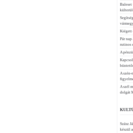
Baleset 
külterül
Segítsé
vármeg
Kiégett
Pár nap 
rutinos 
A pénzü
Kapcsola
büntetőe
A szén-
figyelme
A szél m
dolgát 
KULTÚ
Szász Já
készül a