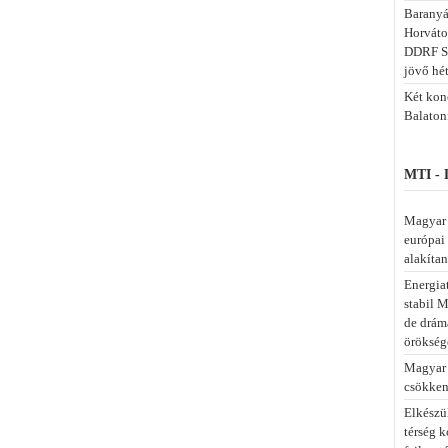
Baranyá
Horváto
DDRF S
jövő hé
Két konc
Balaton
MTI -
Magyar P
európai 
alakíta
Energia
stabil M
de drám
örökség
Magyar 
csökken 
Elkészül
térség 