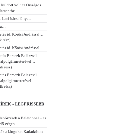
 küldött volt az Országos
rlamentbe…
s Laci bácsi lánya…
na…
etés id. Kőrösi Andrással…
k rész)
etés id. Kőrösi Andrással…
etés Bereczk Balázzsal
 alpolgármesterével…
ik rész)
etés Bereczk Balázzsal
 alpolgármesterével…
ik rész)
ÍREK - LEGFRISSEBB
lenőrzések a Balatonnál – az
idő végén
tták a lángokat Kadarkúton