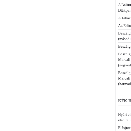
A Bálint
Diákpa
A Takác
Az Edi
Beszélg
(másodi
Beszélg
Beszélg
Marcali
(negyed
Beszélg
Marcali
(harmad
KÉK H
Nyári el
első fél
Elfojto