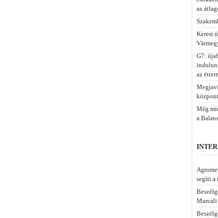
az átlag
Szakemb
Keresi 
Vármegy
G7: úja
indulun
az étter
Megjaví
központ
Még min
a Balat
INTER
Agromet
segíti a
Beszélg
Marcali
Beszélge