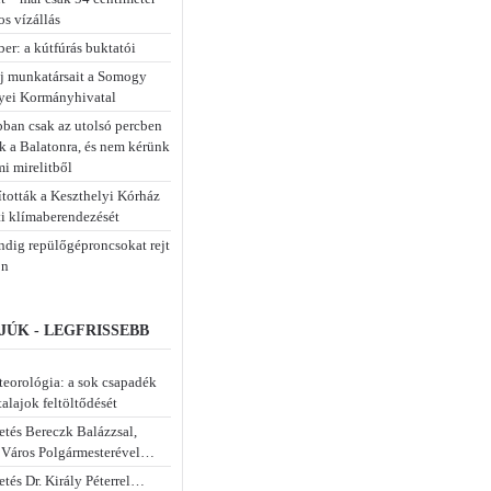
os vízállás
er: a kútfúrás buktatói
új munkatársait a Somogy
ei Kormányhivatal
bban csak az utolsó percben
k a Balatonra, és nem kérünk
mi mirelitből
tották a Keszthelyi Kórház
i klímaberendezését
dig repülőgéproncsokat rejt
on
JÚK - LEGFRISSEBB
eorológia: a sok csapadék
 talajok feltöltődését
etés Bereczk Balázzsal,
 Város Polgármesterével…
tés Dr. Király Péterrel…