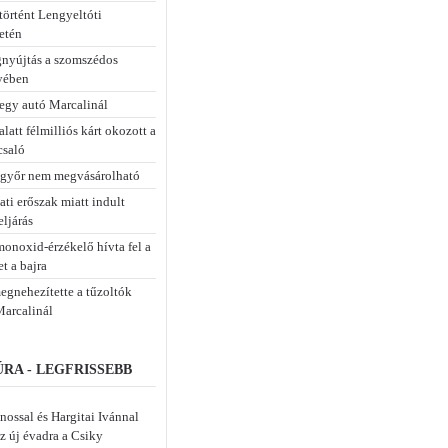
történt Lengyeltóti
etén
gnyújtás a szomszédos
yében
 egy autó Marcalinál
alatt félmilliós kárt okozott a
csaló
győr nem megvásárolható
ti erőszak miatt indult
ljárás
monoxid-érzékelő hívta fel a
t a bajra
egnehezítette a tűzoltók
Marcalinál
RA - LEGFRISSEBB
nossal és Hargitai Ivánnal
z új évadra a Csiky