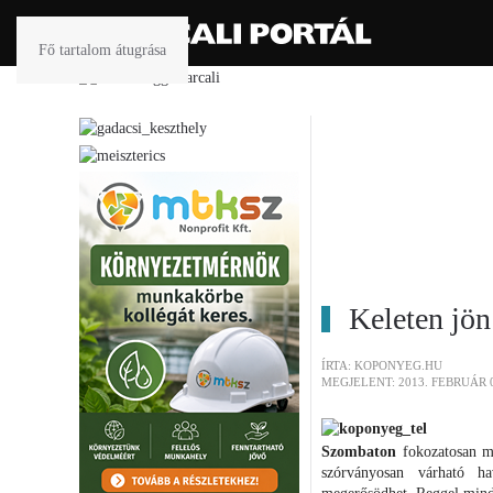
Fő tartalom átugrása
Keleten jön
ÍRTA: KOPONYEG.HU
MEGJELENT: 2013. FEBRUÁR 0
Szombaton
fokozatosan me
szórványosan várható h