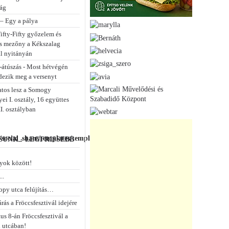
ág
 – Egy a pálya
ifty-Fifty győzelem és
s mezőny a Kékszalag
ál nyitányán
-átúszás - Most hétvégén
dezik meg a versenyt
atos lesz a Somogy
i I. osztály, 16 együttes
II. osztályban
social_share/templates/template.php
UNK - LEGFRISSEBB
yok között!
..
opy utca felújítás…
rás a Fröccsfesztivál idejére
us 8-án Fröccsfesztivál a
 utcában!