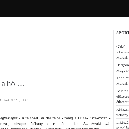
SPORT
Gólzápo
felkészü
Marcali
Hatgólo
Magyar 
Több min
 a hó ….
Marcali
Balaton-
előzete
9. SZOMBAT, 04:03
érkezett
Kékszal
verseny
gvastagszik a felhőzet, és dél felől - főleg a Duna-Tisza-közén -
Elkészü
avazás, hózápor. Néhány cm-es hó hullhat. Az északi szél
sorsolás