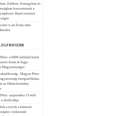
ban, Zalában, Somogyban és
rszágban koncerteznek a
ymphonic Band zenészei
tvégén
ertet is ad Zorán idén
füreden
 LEGFRISSEBB
éter: a 6000 milliárd forint
uniós forrás át fogja
ni Magyarországot
takarékosság - Magyar Péter:
agyarország energiaellátása,
ai az Orbán-kormány
e
Péter: szeptember 15-étől
a tűzifa áfája
tek a tervek a balatoni
komplex víziközmű-