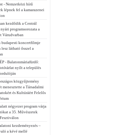
st - Nemzetközi hírű
k lépnek fel a kamarazenei
lon
an kezdődik a Centrál
 nyári programsorozata a
et Várudvarban
 budapesti koncertfilmje
a lesz látható ősszel a
an
P - Balatonmáriafürdő:
fotótárlat nyílt a település
fordulóján
rszágos közgyűjtemény
ét menesztette a Társadalmi
tokért és Kultúráért Felelős
érium
alatt négyezer program várja
atókat a 35. Művészetek
Fesztiválon
alatoni kezdeményezés –
való a kévé mellé