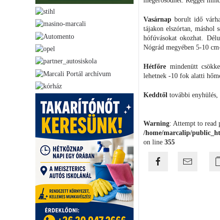
megerősödhet. Reggel minde
Vasárnap
borult idő várh
tájakon elszórtan, máshol s
hófúvásokat okozhat. Délu
Nógrád megyében 5-10 cm-e
Hétfőre
mindenütt csökken
lehetnek -10 fok alatti hőm
Keddtől
további enyhülés, 
Warning
: Attempt to read 
/home/marcalip/public_ht
on line
355