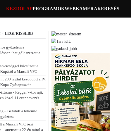
KEZDŐLAP
PROGRAMOK
WEBKAMERA
KERESÉS
 - LEGFRISSEBB
ros győzelem a
lésben: hat gólt szerzett a
s vereséggel búcsúzott a
Kupától a Marcali VFC
t 200 rajttal kezdődött a IV.
 Kupa Gyótapusztán
átúszás - Reggel 7-kor rajt,
sen közel 11 ezer nevezés
ag – Befutott a tókerülő
 győztese
lt a Marcali VFC őszi
a – augusztus 22-én rajtol a