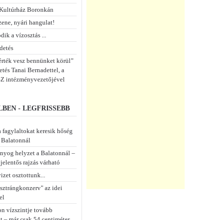
Kultúrház Boronkán
zene, nyári hangulat!
dik a vízosztás ...
detés
 érték vesz bennünket körül”
tés Tanai Bernadettel, a
 intézményvezetőjével
BEN - LEGFRISSEBB
 fagylaltokat keresik hőség
a Balatonnál
nyog helyzet a Balatonnál –
jelentős rajzás várható
izet osztottunk...
isztrángkonzerv" az idei
el
on vízszintje tovább
t – már csak 54 centiméter