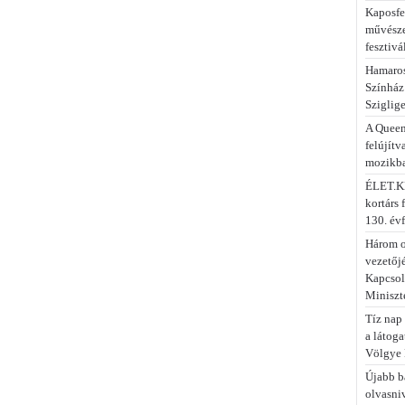
Kaposfe
művésze
fesztivá
Hamaros
Színház
Sziglig
A Queen
felújítv
mozikb
ÉLET.KÉ
kortárs 
130. év
Három o
vezetőj
Kapcsola
Miniszt
Tíz nap 
a látog
Völgye 
Újabb b
olvasni