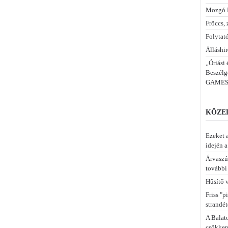
Mozgó 
Fröccs, 
Folytató
Álláshir
„Óriási
Beszélge
GAMESZ
KÖZEL
Ezeket a
idején 
Árvaszú
további 
Hűsítő v
Friss "p
strandét
A Balat
csökken