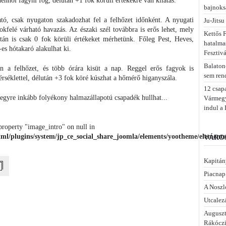
nhol fagyni fog, délután +1 fok körüli értékekre van kilátás.
bajnoks
ató, csak nyugaton szakadozhat fel a felhőzet időnként. A nyugati
Ju-Jitsu
okfelé várható havazás. Az északi szél továbbra is erős lehet, mely
Kettős F
tán is csak 0 fok körüli értékeket mérhetünk. Főleg Pest, Heves,
hatalma
s hótakaró alakulhat ki.
Fesztiv
Balaton
 a felhőzet, és több órára kisüt a nap. Reggel erős fagyok is
sem ren
érséklettel, délután +3 fok köré kúszhat a hőmérő higanyszála.
12 csap
egyre inkább folyékony halmazállapotú csapadék hullhat...
Vármegye
indul a 
property "image_intro" on null in
ml/plugins/system/jp_ce_social_share_joomla/elements/yootheme/elements/
VÁROS
Kapitán
Piacnap.
A Noszl
Utcalezá
Auguszt
Rákóczi