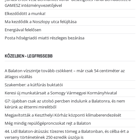
GAMESZ intézményvezetőjével
Elkezdődött a munka!
Ma kezdődik a Noszlopy utca felújítása
Energiával felelősen
Posta hőségriadó miatti részleges bezárása
KÖZELBEN - LEGFRISSEBB
A Balaton vízszintje tovább csökkent – már csak 54 centiméter az
átlagos vízállás
Szakember: a kútfúrás buktatói
Keresi új munkatársait a Somogy Vármegyei Kormányhivatal
G7: újabban csak az utolsó percben indulunk a Balatonra, és nem
kérünk az éttermi mirelitből
Megjavították a Keszthelyi Kórház központi klímaberendezését
Még mindig repülőgéproncsokat rejt a Balaton
44. Lidl Balaton-átúszás: tízezres tömeg a Balatonban, és célba ért a
verseny történetének 250 ezredik úszója is