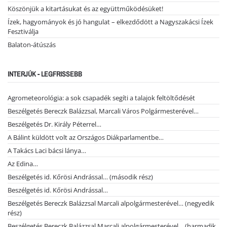
Köszönjük a kitartásukat és az együttműködésüket!
Ízek, hagyományok és jó hangulat – elkezdődött a Nagyszakácsi Ízek
Fesztiválja
Balaton-átúszás
INTERJÚK - LEGFRISSEBB
Agrometeorológia: a sok csapadék segíti a talajok feltöltődését
Beszélgetés Bereczk Balázzsal, Marcali Város Polgármesterével…
Beszélgetés Dr. Király Péterrel…
A Bálint küldött volt az Országos Diákparlamentbe…
A Takács Laci bácsi lánya…
Az Edina…
Beszélgetés id. Kőrösi Andrással… (második rész)
Beszélgetés id. Kőrösi Andrással…
Beszélgetés Bereczk Balázzsal Marcali alpolgármesterével… (negyedik
rész)
Beszélgetés Bereczk Balázzsal Marcali alpolgármesterével… (harmadik