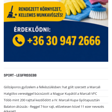
SPORT - LEGFRISSEBB
Gólzáporos győzelem a felkészülésben: hat gólt szerzett a Marcali
Hatgólos vereséggel búcsúzott a Magyar Kupától a Marcali VFC
Több mint 200 rajttal kezdődött a IV. Marcali Kupa Gyótapusztán
Balaton-átúszás - Reggel 7-kor rajt, előzetesen közel 11 ezer nevezés
érkezett