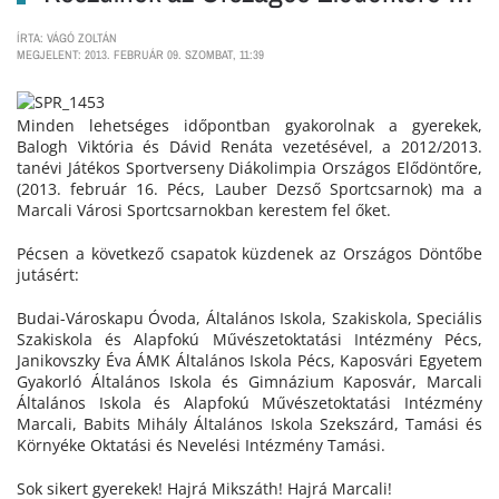
ÍRTA: VÁGÓ ZOLTÁN
MEGJELENT: 2013. FEBRUÁR 09. SZOMBAT, 11:39
Minden lehetséges időpontban gyakorolnak a gyerekek,
Balogh Viktória és Dávid Renáta vezetésével, a 2012/2013.
tanévi Játékos Sportverseny Diákolimpia Országos Elődöntőre,
(2013. február 16. Pécs, Lauber Dezső Sportcsarnok) ma a
Marcali Városi Sportcsarnokban kerestem fel őket.
Pécsen a következő csapatok küzdenek az Országos Döntőbe
jutásért:
Budai-Városkapu Óvoda, Általános Iskola, Szakiskola, Speciális
Szakiskola és Alapfokú Művészetoktatási Intézmény Pécs,
Janikovszky Éva ÁMK Általános Iskola Pécs, Kaposvári Egyetem
Gyakorló Általános Iskola és Gimnázium Kaposvár, Marcali
Általános Iskola és Alapfokú Művészetoktatási Intézmény
Marcali, Babits Mihály Általános Iskola Szekszárd, Tamási és
Környéke Oktatási és Nevelési Intézmény Tamási.
Sok sikert gyerekek! Hajrá Mikszáth! Hajrá Marcali!