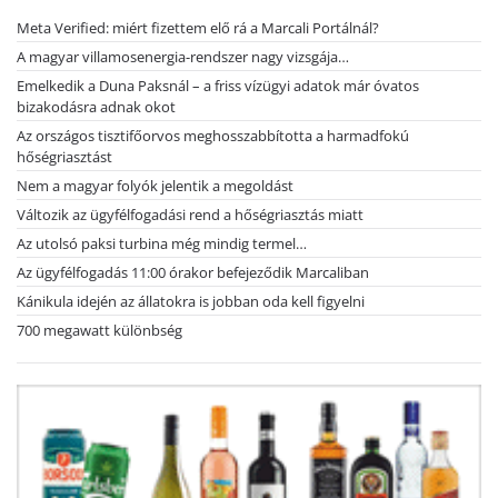
Meta Verified: miért fizettem elő rá a Marcali Portálnál?
A magyar villamosenergia-rendszer nagy vizsgája…
Emelkedik a Duna Paksnál – a friss vízügyi adatok már óvatos
bizakodásra adnak okot
Az országos tisztifőorvos meghosszabbította a harmadfokú
hőségriasztást
Nem a magyar folyók jelentik a megoldást
Változik az ügyfélfogadási rend a hőségriasztás miatt
Az utolsó paksi turbina még mindig termel…
Az ügyfélfogadás 11:00 órakor befejeződik Marcaliban
Kánikula idején az állatokra is jobban oda kell figyelni
700 megawatt különbség