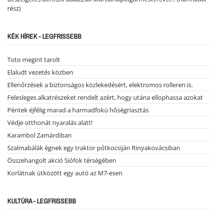
rész)
KÉK HÍREK - LEGFRISSEBB
Toto megint tarolt
Elaludt vezetés közben
Ellenőrzések a biztonságos közlekedésért, elektromos rolleren is.
Felesleges alkatrészeket rendelt azért, hogy utána ellophassa azokat
Péntek éjfélig marad a harmadfokú hőségriasztás
Védje otthonát nyaralás alatt!
Karambol Zamárdiban
Szalmabálák égnek egy traktor pótkocsiján Rinyakovácsiban
Összehangolt akció Siófok térségében
Korlátnak ütközött egy autó az M7-esen
KULTÚRA - LEGFRISSEBB