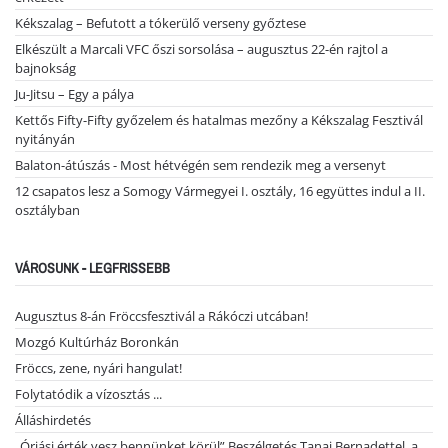
Kékszalag – Befutott a tókerülő verseny győztese
Elkészült a Marcali VFC őszi sorsolása – augusztus 22-én rajtol a
bajnokság
Ju-Jitsu – Egy a pálya
Kettős Fifty-Fifty győzelem és hatalmas mezőny a Kékszalag Fesztivál
nyitányán
Balaton-átúszás - Most hétvégén sem rendezik meg a versenyt
12 csapatos lesz a Somogy Vármegyei I. osztály, 16 együttes indul a II.
osztályban
VÁROSUNK - LEGFRISSEBB
Augusztus 8-án Fröccsfesztivál a Rákóczi utcában!
Mozgó Kultúrház Boronkán
Fröccs, zene, nyári hangulat!
Folytatódik a vízosztás ...
Álláshirdetés
„Óriási érték vesz bennünket körül” Beszélgetés Tanai Bernadettel, a