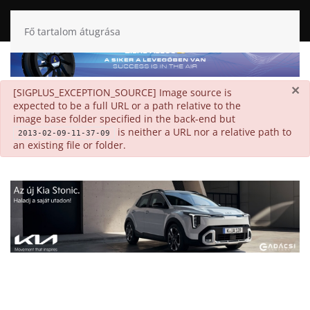
Fő tartalom átugrása
×
danger
[SIGPLUS_EXCEPTION_SOURCE] Image source is
expected to be a full URL or a path relative to the
image base folder specified in the back-end but
is neither a URL nor a relative path to
2013-02-09-11-37-09
an existing file or folder.