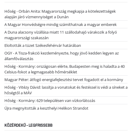
Hőség - Orbán Anita: Magyarország megkapja a kötelezettségek
alapján járó vízmennyiséget a Dunán
A Magyar Honvédségre mindig számíthatnak a magyar emberek
A Duna alacsony vízállása miatt 11 szállodahajó várakozik a folyó
magyarországi szakaszán
Eloltották a tüzet Székesfehérvár határában
OGY - A Tisza-frakció kezdeményezte, hogy jövő kedden legyen az
államfőválasztás
Hőség - Kormány: országosan elérte, Budapesten meg is haladta a 40
Celsius-fokot a legmagasabb hőmérséklet
Magyar Péter: átfogó energiafejlesztési tervet fogadott el a kormány
Hőség - Vitézy Dávid: lassítja a vonatokat és festéssel is védi a síneket a
hőségtől a MÁV
Hőség - Kormány: 629 településen van vízkorlátozás
Újra megnyitották a keszthelyi Helikon Strandot
KÖZÉRDEKŰ - LEGFRISSEBB