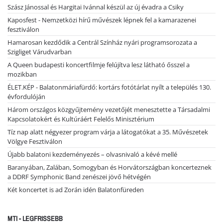
Szász Jánossal és Hargitai Ivánnal készül az új évadra a Csiky
Kaposfest - Nemzetközi hírű művészek lépnek fel a kamarazenei
fesztiválon
Hamarosan kezdődik a Centrál Színház nyári programsorozata a
Szigliget Várudvarban
A Queen budapesti koncertfilmje felújítva lesz látható ősszel a
mozikban
ÉLET.KÉP - Balatonmáriafürdő: kortárs fotótárlat nyílt a település 130.
évfordulóján
Három országos közgyűjtemény vezetőjét menesztette a Társadalmi
Kapcsolatokért és Kultúráért Felelős Minisztérium
Tíz nap alatt négyezer program várja a látogatókat a 35. Művészetek
Völgye Fesztiválon
Újabb balatoni kezdeményezés – olvasnivaló a kévé mellé
Baranyában, Zalában, Somogyban és Horvátországban koncerteznek
a DDRF Symphonic Band zenészei jövő hétvégén
Két koncertet is ad Zorán idén Balatonfüreden
MTI - LEGFRISSEBB