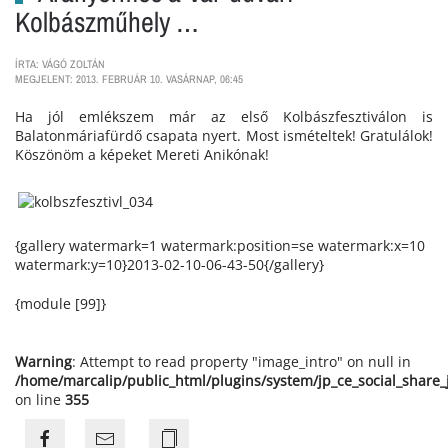
Kolbászműhely …
ÍRTA: VÁGÓ ZOLTÁN
MEGJELENT: 2013. FEBRUÁR 10. VASÁRNAP, 06:45
Ha jól emlékszem már az első Kolbászfesztiválon is
Balatonmáriafürdő csapata nyert. Most ismételtek! Gratulálok!
Köszönöm a képeket Mereti Anikónak!
{gallery watermark=1 watermark:position=se watermark:x=10
watermark:y=10}2013-02-10-06-43-50{/gallery}
{module [99]}
Warning
: Attempt to read property "image_intro" on null in
/home/marcalip/public_html/plugins/system/jp_ce_social_share
on line
355