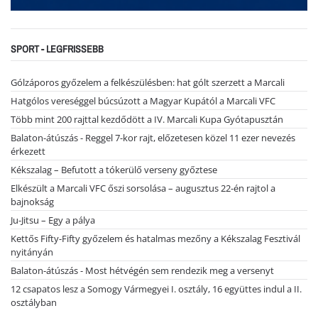
SPORT - LEGFRISSEBB
Gólzáporos győzelem a felkészülésben: hat gólt szerzett a Marcali
Hatgólos vereséggel búcsúzott a Magyar Kupától a Marcali VFC
Több mint 200 rajttal kezdődött a IV. Marcali Kupa Gyótapusztán
Balaton-átúszás - Reggel 7-kor rajt, előzetesen közel 11 ezer nevezés
érkezett
Kékszalag – Befutott a tókerülő verseny győztese
Elkészült a Marcali VFC őszi sorsolása – augusztus 22-én rajtol a
bajnokság
Ju-Jitsu – Egy a pálya
Kettős Fifty-Fifty győzelem és hatalmas mezőny a Kékszalag Fesztivál
nyitányán
Balaton-átúszás - Most hétvégén sem rendezik meg a versenyt
12 csapatos lesz a Somogy Vármegyei I. osztály, 16 együttes indul a II.
osztályban