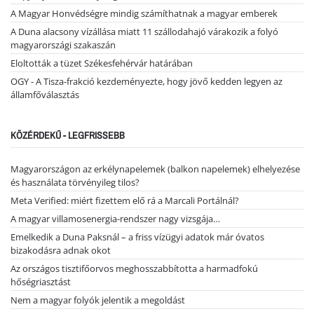
A Magyar Honvédségre mindig számíthatnak a magyar emberek
A Duna alacsony vízállása miatt 11 szállodahajó várakozik a folyó
magyarországi szakaszán
Eloltották a tüzet Székesfehérvár határában
OGY - A Tisza-frakció kezdeményezte, hogy jövő kedden legyen az
államfőválasztás
KÖZÉRDEKŰ - LEGFRISSEBB
Magyarországon az erkélynapelemek (balkon napelemek) elhelyezése
és használata törvényileg tilos?
Meta Verified: miért fizettem elő rá a Marcali Portálnál?
A magyar villamosenergia-rendszer nagy vizsgája…
Emelkedik a Duna Paksnál – a friss vízügyi adatok már óvatos
bizakodásra adnak okot
Az országos tisztifőorvos meghosszabbította a harmadfokú
hőségriasztást
Nem a magyar folyók jelentik a megoldást