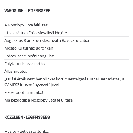
VÁROSUNK - LEGFRISSEBB
A Noszlopy utca felújítás…
Utcalezárás a Fröccsfesztivál idejére
Augusztus 8-án Fröccsfesztivál a Rákóczi utcában!
Mozgó Kultúrház Boronkán
Fröccs, zene, nyári hangulat!
Folytatódik a vízosztás ...
Álláshirdetés
„Óriási érték vesz bennünket körül” Beszélgetés Tanai Bernadettel, a
GAMESZ intézményvezetőjével
Elkezdődött a munka!
Ma kezdődik a Noszlopy utca felújítása
KÖZELBEN - LEGFRISSEBB
Hűsítő vizet osztottunk...