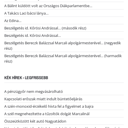
A Bálint küldött volt az Országos Diákparlamentbe…
A Takács Laci bácsi lánya…
Az Edina…
Beszélgetés id. Kőrösi Andrással… (második rész)
Beszélgetés id. Kőrösi Andrással…
Beszélgetés Bereczk Balázzsal Marcali alpolgármesterével… (negyedik
rész)
Beszélgetés Bereczk Balázzsal Marcali alpolgármesterével… (harmadik
rész)
KÉK HÍREK - LEGFRISSEBB
A pénzügyőr nem megvásárolható
Kapcsolati erőszak miatt indult büntetőeljárás
A szén-monoxid-érzékelő hívta fel a figyelmet a bajra
A szél megnehezítette a tűzoltók dolgát Marcalinál
Összeütközött két autó Nagyatádon