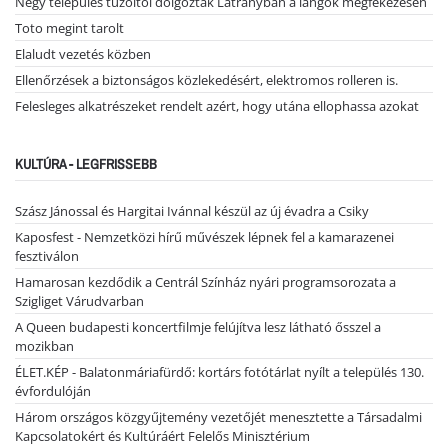
Négy település tűzoltói dolgoztak Látrányban a lángok megfékezésén
Toto megint tarolt
Elaludt vezetés közben
Ellenőrzések a biztonságos közlekedésért, elektromos rolleren is.
Felesleges alkatrészeket rendelt azért, hogy utána ellophassa azokat
KULTÚRA - LEGFRISSEBB
Szász Jánossal és Hargitai Ivánnal készül az új évadra a Csiky
Kaposfest - Nemzetközi hírű művészek lépnek fel a kamarazenei
fesztiválon
Hamarosan kezdődik a Centrál Színház nyári programsorozata a
Szigliget Várudvarban
A Queen budapesti koncertfilmje felújítva lesz látható ősszel a
mozikban
ÉLET.KÉP - Balatonmáriafürdő: kortárs fotótárlat nyílt a település 130.
évfordulóján
Három országos közgyűjtemény vezetőjét menesztette a Társadalmi
Kapcsolatokért és Kultúráért Felelős Minisztérium