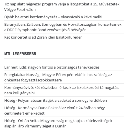
Tíz nap alatt négyezer program várja a látogatókat a 35. Művészetek
Völgye Fesztiválon
Újabb balatoni kezdeményezés – olvasnivaló a kévé mellé
Baranyában, Zalában, Somogyban és Horvátországban koncerteznek
a DDRF Symphonic Band zenészei jövő hétvégén
Két koncertet is ad Zorán idén Balatonfüreden
MTI - LEGFRISSEBB
Lannert Judit: nagyon fontos a biztonságos tanévkezdés
Energiatakarékosság - Magyar Péter: péntektől nincs szükség az
önkéntes fogyasztáscsökkentésre
Kormányszóvivő: két részletben érkezik az iskolakezdési támogatás,
nem kell igényelni
Hőség - Folyamatosan itatják a vadakat a somogyi erdőkben
Hőség - Kormány: a Duna Paksnál az elmúlt 24 órában négy
centimétert emelkedett
Hőség - Orbán Anita: Magyarország megkapja a kötelezettségek
alapján járó vízmennyiséget a Dunán