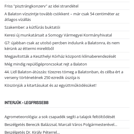
Friss "pisztrángkonzerv" az idei strandétel
A Balaton vízszintje tovább csökkent – már csak 54 centiméter az
átlagos vízállás
Szakember: a kútfúrás buktatói
Keresi új munkatársait a Somogy Vármegyei Kormányhivatal
G7: újabban csak az utolsó percben indulunk a Balatonra, és nem
kérünk az éttermi mirelitből
Megjavították a Keszthelyi Kórház központi klímaberendezését
Még mindig repülőgéproncsokat rejt a Balaton
44. Lidl Balaton-átúszás: tízezres tömeg a Balatonban, és célba ért a
verseny történetének 250 ezredik úszója is
Köszönjük a kitartásukat és az együttműködésüket!
INTERJÚK - LEGFRISSEBB
Agrometeorológia: a sok csapadék segíti a talajok feltöltődését
Beszélgetés Bereczk Balázzsal, Marcali Város Polgármesterével…
Beszélgetés Dr. Király Péterrel…