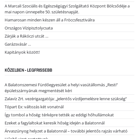
A Marcali Szociális és Egészségügyi Szolgáltató Központ Bölcsődéje a
mai napon ünnepelte 50. születésnapját.
Hamarosan minden készen áll a Fröccsfesztiválra
Országos Vízipisztolycsata
Zárják a Rákóczi utcát …
Garázsvásár …
Kapitányok között!
KÖZELBEN - LEGFRISSEBB
A Balatonszemesi Fürdőegyesület a helyi vasútállomás „Resti”
épületszárnyának megmentését kéri
Zalavíz Zrt. vezérigazgatója: „jelentős vízdíjemelésre lenne szükség”
Tópart Ex: változás két vonatnál
Így tombol a hőség: térképre tették az eddigi hőhullámokat
Ezeket a fagylaltokat keresik hőség idején a Balatonnál
Árvaszúnyog helyzet a Balatonnál – további jelentős rajzás várható