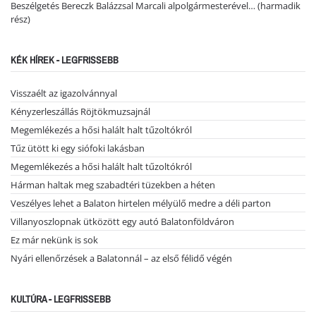
Beszélgetés Bereczk Balázzsal Marcali alpolgármesterével… (harmadik
rész)
KÉK HÍREK - LEGFRISSEBB
Visszaélt az igazolvánnyal
Kényzerleszállás Röjtökmuzsajnál
Megemlékezés a hősi halált halt tűzoltókról
Tűz ütött ki egy siófoki lakásban
Megemlékezés a hősi halált halt tűzoltókról
Hárman haltak meg szabadtéri tüzekben a héten
Veszélyes lehet a Balaton hirtelen mélyülő medre a déli parton
Villanyoszlopnak ütközött egy autó Balatonföldváron
Ez már nekünk is sok
Nyári ellenőrzések a Balatonnál – az első félidő végén
KULTÚRA - LEGFRISSEBB