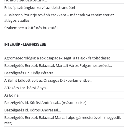
Hűsítő vizet osztottunk...
Friss "pisztrángkonzerv" az idei strandétel
A Balaton vízszintje tovább csökkent – már csak 54 centiméter az
átlagos vízállás
Szakember: a kútfúrás buktatói
INTERJÚK - LEGFRISSEBB
Agrometeorológia: a sok csapadék segíti a talajok feltöltődését
Beszélgetés Bereczk Balázzsal, Marcali Város Polgármesterével…
Beszélgetés Dr. Király Péterrel…
A Bálint küldött volt az Országos Diákparlamentbe…
A Takács Laci bácsi lánya…
Az Edina…
Beszélgetés id. Kőrösi Andrással… (második rész)
Beszélgetés id. Kőrösi Andrással…
Beszélgetés Bereczk Balázzsal Marcali alpolgármesterével… (negyedik
rész)