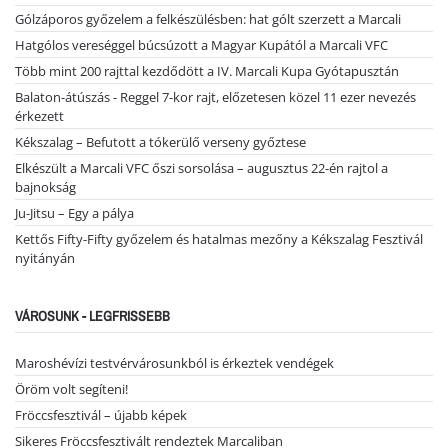
Gólzáporos győzelem a felkészülésben: hat gólt szerzett a Marcali
Hatgólos vereséggel búcsúzott a Magyar Kupától a Marcali VFC
Több mint 200 rajttal kezdődött a IV. Marcali Kupa Gyótapusztán
Balaton-átúszás - Reggel 7-kor rajt, előzetesen közel 11 ezer nevezés
érkezett
Kékszalag – Befutott a tókerülő verseny győztese
Elkészült a Marcali VFC őszi sorsolása – augusztus 22-én rajtol a
bajnokság
Ju-Jitsu – Egy a pálya
Kettős Fifty-Fifty győzelem és hatalmas mezőny a Kékszalag Fesztivál
nyitányán
VÁROSUNK - LEGFRISSEBB
Maroshévízi testvérvárosunkból is érkeztek vendégek
Öröm volt segíteni!
Fröccsfesztivál – újabb képek
Sikeres Fröccsfesztivált rendeztek Marcaliban