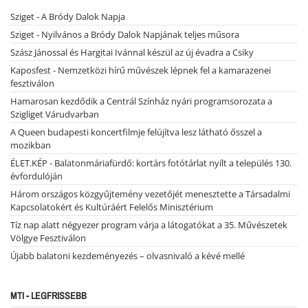
Sziget - A Bródy Dalok Napja
Sziget - Nyilvános a Bródy Dalok Napjának teljes műsora
Szász Jánossal és Hargitai Ivánnal készül az új évadra a Csiky
Kaposfest - Nemzetközi hírű művészek lépnek fel a kamarazenei
fesztiválon
Hamarosan kezdődik a Centrál Színház nyári programsorozata a
Szigliget Várudvarban
A Queen budapesti koncertfilmje felújítva lesz látható ősszel a
mozikban
ÉLET.KÉP - Balatonmáriafürdő: kortárs fotótárlat nyílt a település 130.
évfordulóján
Három országos közgyűjtemény vezetőjét menesztette a Társadalmi
Kapcsolatokért és Kultúráért Felelős Minisztérium
Tíz nap alatt négyezer program várja a látogatókat a 35. Művészetek
Völgye Fesztiválon
Újabb balatoni kezdeményezés – olvasnivaló a kévé mellé
MTI - LEGFRISSEBB