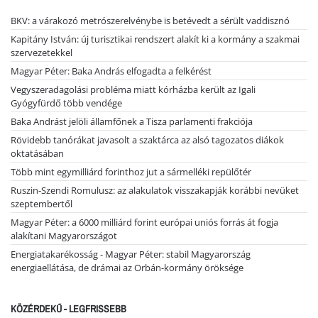
BKV: a várakozó metrószerelvénybe is betévedt a sérült vaddisznó
Kapitány István: új turisztikai rendszert alakít ki a kormány a szakmai
szervezetekkel
Magyar Péter: Baka András elfogadta a felkérést
Vegyszeradagolási probléma miatt kórházba került az Igali
Gyógyfürdő több vendége
Baka Andrást jelöli államfőnek a Tisza parlamenti frakciója
Rövidebb tanórákat javasolt a szaktárca az alsó tagozatos diákok
oktatásában
Több mint egymilliárd forinthoz jut a sármelléki repülőtér
Ruszin-Szendi Romulusz: az alakulatok visszakapják korábbi nevüket
szeptembertől
Magyar Péter: a 6000 milliárd forint európai uniós forrás át fogja
alakítani Magyarországot
Energiatakarékosság - Magyar Péter: stabil Magyarország
energiaellátása, de drámai az Orbán-kormány öröksége
KÖZÉRDEKŰ - LEGFRISSEBB