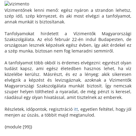
Vízimentőnek lenni menő: egész nyáron a strandon lehetsz,
szép idő, szép környezet, és aki most elvégzi a tanfolyamot,
annak munkát is biztosítanak.
Tanfolyamokat hirdetett a Vízimentők Magyarországi
Szakszolgálata. Az első február 22-én indul Budapesten, de
országosan lesznek képzések egész évben, így akit érdekel ez
a szép munka, biztosan nem fog lemaradni semmiről.
A tanfolyamot több okból is érdemes elvégezni: egyrészt olyan
tudást kapsz, ami egész életedben hasznos lehet, ha víz
közelébe kerülsz. Másrészt, és ez a lényeg: akik sikeresen
elvégzik a képzést és levizsgáznak, azoknak a Vízimentők
Magyarországi Szakszolgálata munkát biztosít. Így nemcsak
szuper helyen töltheted a nyaradat, de még pénzt is keresel,
ráadásul egy olyan hivatással, amit tisztelnek az emberek.
Részletek, időpontok, regisztráció
itt
, egyetlen feltétel, hogy jól
menjen az úszás, a többit majd megtanulod.
{module [99]}