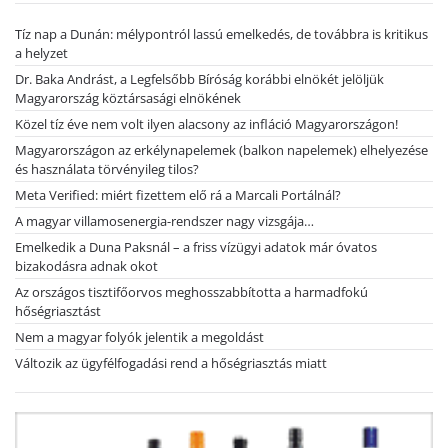
Tíz nap a Dunán: mélypontról lassú emelkedés, de továbbra is kritikus
a helyzet
Dr. Baka Andrást, a Legfelsőbb Bíróság korábbi elnökét jelöljük
Magyarország köztársasági elnökének
Közel tíz éve nem volt ilyen alacsony az infláció Magyarországon!
Magyarországon az erkélynapelemek (balkon napelemek) elhelyezése
és használata törvényileg tilos?
Meta Verified: miért fizettem elő rá a Marcali Portálnál?
A magyar villamosenergia-rendszer nagy vizsgája…
Emelkedik a Duna Paksnál – a friss vízügyi adatok már óvatos
bizakodásra adnak okot
Az országos tisztifőorvos meghosszabbította a harmadfokú
hőségriasztást
Nem a magyar folyók jelentik a megoldást
Változik az ügyfélfogadási rend a hőségriasztás miatt