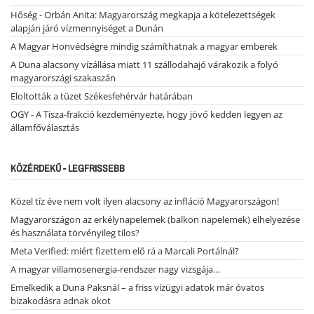
Hőség - Orbán Anita: Magyarország megkapja a kötelezettségek
alapján járó vízmennyiséget a Dunán
A Magyar Honvédségre mindig számíthatnak a magyar emberek
A Duna alacsony vízállása miatt 11 szállodahajó várakozik a folyó
magyarországi szakaszán
Eloltották a tüzet Székesfehérvár határában
OGY - A Tisza-frakció kezdeményezte, hogy jövő kedden legyen az
államfőválasztás
KÖZÉRDEKŰ - LEGFRISSEBB
Közel tíz éve nem volt ilyen alacsony az infláció Magyarországon!
Magyarországon az erkélynapelemek (balkon napelemek) elhelyezése
és használata törvényileg tilos?
Meta Verified: miért fizettem elő rá a Marcali Portálnál?
A magyar villamosenergia-rendszer nagy vizsgája…
Emelkedik a Duna Paksnál – a friss vízügyi adatok már óvatos
bizakodásra adnak okot