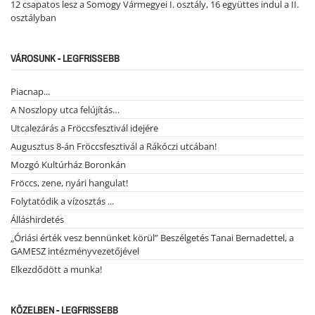
12 csapatos lesz a Somogy Vármegyei I. osztály, 16 együttes indul a II.
osztályban
VÁROSUNK - LEGFRISSEBB
Piacnap...
A Noszlopy utca felújítás…
Utcalezárás a Fröccsfesztivál idejére
Augusztus 8-án Fröccsfesztivál a Rákóczi utcában!
Mozgó Kultúrház Boronkán
Fröccs, zene, nyári hangulat!
Folytatódik a vízosztás ...
Álláshirdetés
„Óriási érték vesz bennünket körül” Beszélgetés Tanai Bernadettel, a
GAMESZ intézményvezetőjével
Elkezdődött a munka!
KÖZELBEN - LEGFRISSEBB