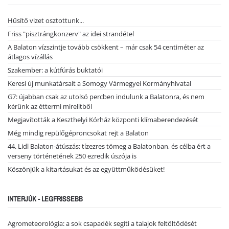
Hűsítő vizet osztottunk...
Friss "pisztrángkonzerv" az idei strandétel
A Balaton vízszintje tovább csökkent – már csak 54 centiméter az
átlagos vízállás
Szakember: a kútfúrás buktatói
Keresi új munkatársait a Somogy Vármegyei Kormányhivatal
G7: újabban csak az utolsó percben indulunk a Balatonra, és nem
kérünk az éttermi mirelitből
Megjavították a Keszthelyi Kórház központi klímaberendezését
Még mindig repülőgéproncsokat rejt a Balaton
44. Lidl Balaton-átúszás: tízezres tömeg a Balatonban, és célba ért a
verseny történetének 250 ezredik úszója is
Köszönjük a kitartásukat és az együttműködésüket!
INTERJÚK - LEGFRISSEBB
Agrometeorológia: a sok csapadék segíti a talajok feltöltődését