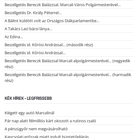
Beszélgetés Bereczk Balázzsal, Marcali Város Polgármesterével…
Beszélgetés Dr. Király Péterrel…
A Bálint küldött volt az Országos Diákparlamentbe…
A Takács Laci bácsi lánya…
Az Edina…
Beszélgetés id. Kőrösi Andrással… (második rész)
Beszélgetés id. Kőrösi Andrással…
Beszélgetés Bereczk Balázzsal Marcali alpolgármesterével… (negyedik
rész)
Beszélgetés Bereczk Balázzsal Marcali alpolgármesterével… (harmadik
rész)
KÉK HÍREK - LEGFRISSEBB
Kiégett egy autó Marcalinál
Pár nap alatt félmilliós kárt okozott a rutinos csaló
A pénzügyőr nem megvásárolható
Kapcsolati erőszak miatt indult büntetőeljárás