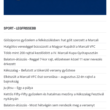
SPORT - LEGFRISSEBB
Gólzáporos győzelem a felkészülésben: hat gólt szerzett a Marcali
Hatgólos vereséggel búcsúzott a Magyar Kupától a Marcali VFC
Több mint 200 rajttal kezdődött a IV. Marcali Kupa Gyótapusztán
Balaton-átúszás - Reggel 7-kor rajt, előzetesen közel 11 ezer nevezés
érkezett
Kékszalag – Befutott a tókerülő verseny győztese
Elkészült a Marcali VFC őszi sorsolása – augusztus 22-én rajtol a
bajnokság
Ju-Jitsu – Egy a pálya
Kettős Fifty-Fifty győzelem és hatalmas mezőny a Kékszalag Fesztivál
nyitányán
Balaton-átúszás - Most hétvégén sem rendezik meg a versenyt