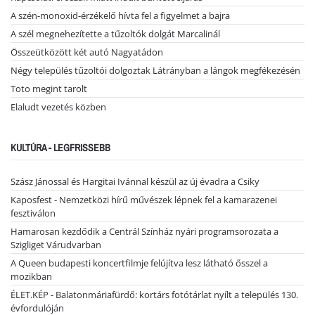
A szén-monoxid-érzékelő hívta fel a figyelmet a bajra
A szél megnehezítette a tűzoltók dolgát Marcalinál
Összeütközött két autó Nagyatádon
Négy település tűzoltói dolgoztak Látrányban a lángok megfékezésén
Toto megint tarolt
Elaludt vezetés közben
KULTÚRA - LEGFRISSEBB
Szász Jánossal és Hargitai Ivánnal készül az új évadra a Csiky
Kaposfest - Nemzetközi hírű művészek lépnek fel a kamarazenei
fesztiválon
Hamarosan kezdődik a Centrál Színház nyári programsorozata a
Szigliget Várudvarban
A Queen budapesti koncertfilmje felújítva lesz látható ősszel a
mozikban
ÉLET.KÉP - Balatonmáriafürdő: kortárs fotótárlat nyílt a település 130.
évfordulóján