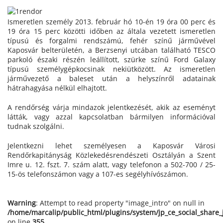
Ismeretlen személy 2013. február hó 10-én 19 óra 00 perc és
19 óra 15 perc közötti időben az általa vezetett ismeretlen
típusú és forgalmi rendszámú, fehér színű járművével
Kaposvár belterületén, a Berzsenyi utcában található TESCO
parkoló északi részén leállított, szürke színű Ford Galaxy
típusú személygépkocsinak nekiütközött. Az ismeretlen
járművezető a baleset után a helyszínről adatainak
hátrahagyása nélkül elhajtott.
A rendőrség várja mindazok jelentkezését, akik az eseményt
látták, vagy azzal kapcsolatban bármilyen információval
tudnak szolgálni.
Jelentkezni lehet személyesen a Kaposvár Városi
Rendőrkapitányság Közlekedésrendészeti Osztályán a Szent
Imre u. 12. fszt. 7. szám alatt, vagy telefonon a 502-700 / 25-
15-ös telefonszámon vagy a 107-es segélyhívószámon.
Warning
: Attempt to read property "image_intro" on null in
/home/marcalip/public_html/plugins/system/jp_ce_social_share
on line
355