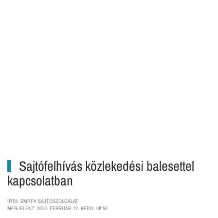
Sajtófelhívás közlekedési balesettel
kapcsolatban
ÍRTA: SMRFK SAJTÓSZOLGÁLAT
MEGJELENT: 2013. FEBRUÁR 12. KEDD, 08:58