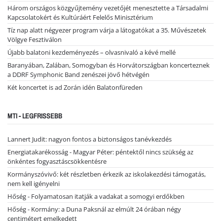
Három országos közgyűjtemény vezetőjét menesztette a Társadalmi
Kapcsolatokért és Kultúráért Felelős Minisztérium
Tíz nap alatt négyezer program várja a látogatókat a 35. Művészetek
Völgye Fesztiválon
Újabb balatoni kezdeményezés – olvasnivaló a kévé mellé
Baranyában, Zalában, Somogyban és Horvátországban koncerteznek
a DDRF Symphonic Band zenészei jövő hétvégén
Két koncertet is ad Zorán idén Balatonfüreden
MTI - LEGFRISSEBB
Lannert Judit: nagyon fontos a biztonságos tanévkezdés
Energiatakarékosság - Magyar Péter: péntektől nincs szükség az
önkéntes fogyasztáscsökkentésre
Kormányszóvivő: két részletben érkezik az iskolakezdési támogatás,
nem kell igényelni
Hőség - Folyamatosan itatják a vadakat a somogyi erdőkben
Hőség - Kormány: a Duna Paksnál az elmúlt 24 órában négy
centimétert emelkedett