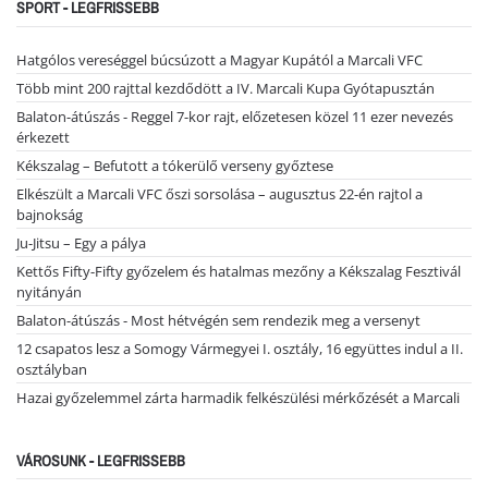
SPORT - LEGFRISSEBB
Hatgólos vereséggel búcsúzott a Magyar Kupától a Marcali VFC
Több mint 200 rajttal kezdődött a IV. Marcali Kupa Gyótapusztán
Balaton-átúszás - Reggel 7-kor rajt, előzetesen közel 11 ezer nevezés
érkezett
Kékszalag – Befutott a tókerülő verseny győztese
Elkészült a Marcali VFC őszi sorsolása – augusztus 22-én rajtol a
bajnokság
Ju-Jitsu – Egy a pálya
Kettős Fifty-Fifty győzelem és hatalmas mezőny a Kékszalag Fesztivál
nyitányán
Balaton-átúszás - Most hétvégén sem rendezik meg a versenyt
12 csapatos lesz a Somogy Vármegyei I. osztály, 16 együttes indul a II.
osztályban
Hazai győzelemmel zárta harmadik felkészülési mérkőzését a Marcali
VÁROSUNK - LEGFRISSEBB