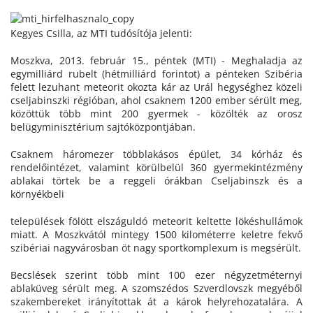
Kegyes Csilla, az MTI tudósítója jelenti:
Moszkva, 2013. február 15., péntek (MTI) - Meghaladja az
egymilliárd rubelt (hétmilliárd forintot) a pénteken Szibéria
felett lezuhant meteorit okozta kár az Urál hegységhez közeli
cseljabinszki régióban, ahol csaknem 1200 ember sérült meg,
közöttük több mint 200 gyermek - közölték az orosz
belügyminisztérium sajtóközpontjában.
Csaknem háromezer többlakásos épület, 34 kórház és
rendelőintézet, valamint körülbelül 360 gyermekintézmény
ablakai törtek be a reggeli órákban Cseljabinszk és a
környékbeli
települések fölött elszáguldó meteorit keltette lökéshullámok
miatt. A Moszkvától mintegy 1500 kilométerre keletre fekvő
szibériai nagyvárosban öt nagy sportkomplexum is megsérült.
Becslések szerint több mint 100 ezer négyzetméternyi
ablaküveg sérült meg. A szomszédos Szverdlovszk megyéből
szakembereket irányítottak át a károk helyrehozatalára. A