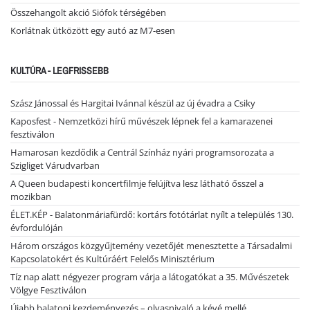
Összehangolt akció Siófok térségében
Korlátnak ütközött egy autó az M7-esen
KULTÚRA - LEGFRISSEBB
Szász Jánossal és Hargitai Ivánnal készül az új évadra a Csiky
Kaposfest - Nemzetközi hírű művészek lépnek fel a kamarazenei
fesztiválon
Hamarosan kezdődik a Centrál Színház nyári programsorozata a
Szigliget Várudvarban
A Queen budapesti koncertfilmje felújítva lesz látható ősszel a
mozikban
ÉLET.KÉP - Balatonmáriafürdő: kortárs fotótárlat nyílt a település 130.
évfordulóján
Három országos közgyűjtemény vezetőjét menesztette a Társadalmi
Kapcsolatokért és Kultúráért Felelős Minisztérium
Tíz nap alatt négyezer program várja a látogatókat a 35. Művészetek
Völgye Fesztiválon
Újabb balatoni kezdeményezés – olvasnivaló a kévé mellé