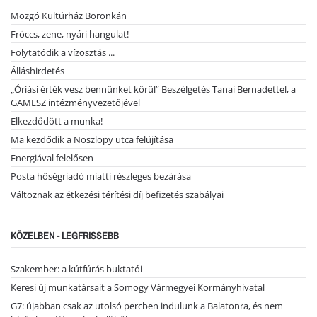
Mozgó Kultúrház Boronkán
Fröccs, zene, nyári hangulat!
Folytatódik a vízosztás ...
Álláshirdetés
„Óriási érték vesz bennünket körül” Beszélgetés Tanai Bernadettel, a
GAMESZ intézményvezetőjével
Elkezdődött a munka!
Ma kezdődik a Noszlopy utca felújítása
Energiával felelősen
Posta hőségriadó miatti részleges bezárása
Változnak az étkezési térítési díj befizetés szabályai
KÖZELBEN - LEGFRISSEBB
Szakember: a kútfúrás buktatói
Keresi új munkatársait a Somogy Vármegyei Kormányhivatal
G7: újabban csak az utolsó percben indulunk a Balatonra, és nem