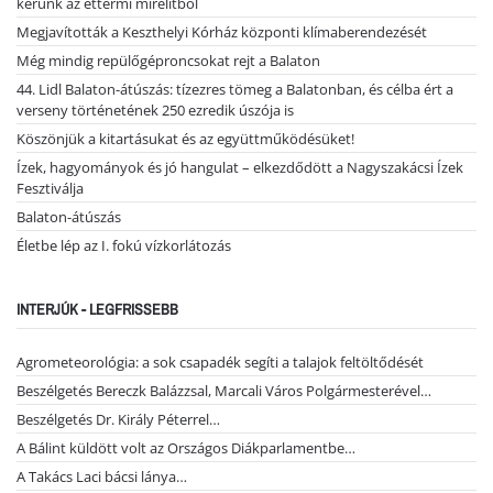
kérünk az éttermi mirelitből
Megjavították a Keszthelyi Kórház központi klímaberendezését
Még mindig repülőgéproncsokat rejt a Balaton
44. Lidl Balaton-átúszás: tízezres tömeg a Balatonban, és célba ért a
verseny történetének 250 ezredik úszója is
Köszönjük a kitartásukat és az együttműködésüket!
Ízek, hagyományok és jó hangulat – elkezdődött a Nagyszakácsi Ízek
Fesztiválja
Balaton-átúszás
Életbe lép az I. fokú vízkorlátozás
INTERJÚK - LEGFRISSEBB
Agrometeorológia: a sok csapadék segíti a talajok feltöltődését
Beszélgetés Bereczk Balázzsal, Marcali Város Polgármesterével…
Beszélgetés Dr. Király Péterrel…
A Bálint küldött volt az Országos Diákparlamentbe…
A Takács Laci bácsi lánya…