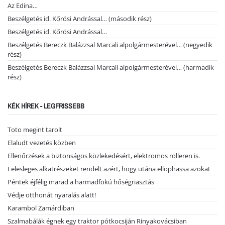
Az Edina…
Beszélgetés id. Kőrösi Andrással… (második rész)
Beszélgetés id. Kőrösi Andrással…
Beszélgetés Bereczk Balázzsal Marcali alpolgármesterével… (negyedik
rész)
Beszélgetés Bereczk Balázzsal Marcali alpolgármesterével… (harmadik
rész)
KÉK HÍREK - LEGFRISSEBB
Toto megint tarolt
Elaludt vezetés közben
Ellenőrzések a biztonságos közlekedésért, elektromos rolleren is.
Felesleges alkatrészeket rendelt azért, hogy utána ellophassa azokat
Péntek éjfélig marad a harmadfokú hőségriasztás
Védje otthonát nyaralás alatt!
Karambol Zamárdiban
Szalmabálák égnek egy traktor pótkocsiján Rinyakovácsiban