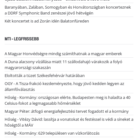
Baranyában, Zalában, Somogyban és Horvátországban koncerteznek
a DDRF Symphonic Band zenészei jövő hétvégén
Két koncertet is ad Zorán idén Balatonfüreden
MTI - LEGFRISSEBB
A Magyar Honvédségre mindig számíthatnak a magyar emberek
A Duna alacsony vízállása miatt 11 szállodahajó várakozik a folyó
magyarországi szakaszán
Eloltották a tüzet Székesfehérvár határában
OGY - A Tisza-frakció kezdeményezte, hogy jövő kedden legyen az
államfőválasztás
Hőség - Kormány: országosan elérte, Budapesten meg is haladta a 40
Celsius-fokot a legmagasabb hőmérséklet
Magyar Péter: átfogó energiafejlesztési tervet fogadott el a kormány
Hőség - Vitézy Dávid: lassítja a vonatokat és festéssel is védi a síneket a
hőségtől a MÁV
Hőség - Kormány: 629 településen van vízkorlátozás