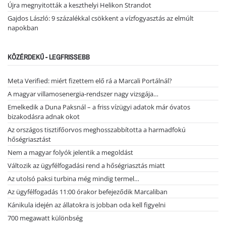
Újra megnyitották a keszthelyi Helikon Strandot
Gajdos László: 9 százalékkal csökkent a vízfogyasztás az elmúlt
napokban
KÖZÉRDEKŰ - LEGFRISSEBB
Meta Verified: miért fizettem elő rá a Marcali Portálnál?
A magyar villamosenergia-rendszer nagy vizsgája…
Emelkedik a Duna Paksnál – a friss vízügyi adatok már óvatos
bizakodásra adnak okot
Az országos tisztifőorvos meghosszabbította a harmadfokú
hőségriasztást
Nem a magyar folyók jelentik a megoldást
Változik az ügyfélfogadási rend a hőségriasztás miatt
Az utolsó paksi turbina még mindig termel…
Az ügyfélfogadás 11:00 órakor befejeződik Marcaliban
Kánikula idején az állatokra is jobban oda kell figyelni
700 megawatt különbség