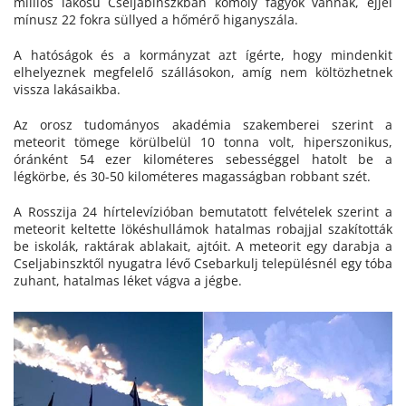
milliós lakosú Cseljabinszkban komoly fagyok vannak, éjjel
mínusz 22 fokra süllyed a hőmérő higanyszála.
A hatóságok és a kormányzat azt ígérte, hogy mindenkit
elhelyeznek megfelelő szállásokon, amíg nem költözhetnek
vissza lakásaikba.
Az orosz tudományos akadémia szakemberei szerint a
meteorit tömege körülbelül 10 tonna volt, hiperszonikus,
óránként 54 ezer kilométeres sebességgel hatolt be a
légkörbe, és 30-50 kilométeres magasságban robbant szét.
A Rosszija 24 hírtelevízióban bemutatott felvételek szerint a
meteorit keltette lökéshullámok hatalmas robajjal szakították
be iskolák, raktárak ablakait, ajtóit. A meteorit egy darabja a
Cseljabinszktől nyugatra lévő Csebarkulj településnél egy tóba
zuhant, hatalmas léket vágva a jégbe.