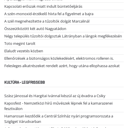
Kapcsolati erőszak miatt indult büntetőeljárás
A szén-monoxid-érzékelő hívta fel a figyelmet a bajra
A szél megnehezítette a tűzoltók dolgát Marcalinál
Összeütközött két autó Nagyatádon
Négy település tűzoltói dolgoztak Látrányban a lángok megfékezésén
Toto megint tarolt
Elaludt vezetés közben
Ellenőrzések a biztonságos közlekedésért, elektromos rolleren is.
Felesleges alkatrészeket rendelt azért, hogy utána ellophassa azokat
KULTÚRA - LEGFRISSEBB
Szász Jánossal és Hargitai Ivánnal készül az új évadra a Csiky
Kaposfest - Nemzetközi hírű művészek lépnek fel a kamarazenei
fesztiválon
Hamarosan kezdődik a Centrál Színház nyári programsorozata a
Szigliget Várudvarban