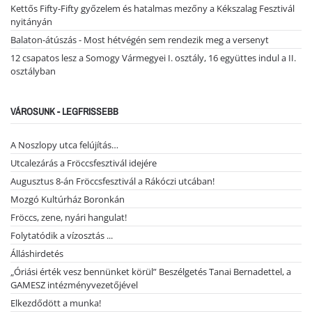
Kettős Fifty-Fifty győzelem és hatalmas mezőny a Kékszalag Fesztivál
nyitányán
Balaton-átúszás - Most hétvégén sem rendezik meg a versenyt
12 csapatos lesz a Somogy Vármegyei I. osztály, 16 együttes indul a II.
osztályban
VÁROSUNK - LEGFRISSEBB
A Noszlopy utca felújítás…
Utcalezárás a Fröccsfesztivál idejére
Augusztus 8-án Fröccsfesztivál a Rákóczi utcában!
Mozgó Kultúrház Boronkán
Fröccs, zene, nyári hangulat!
Folytatódik a vízosztás ...
Álláshirdetés
„Óriási érték vesz bennünket körül” Beszélgetés Tanai Bernadettel, a
GAMESZ intézményvezetőjével
Elkezdődött a munka!