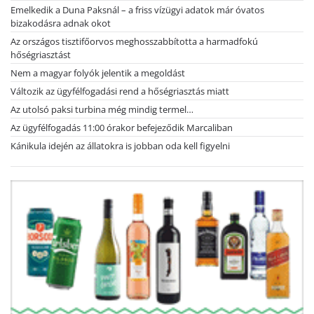
Emelkedik a Duna Paksnál – a friss vízügyi adatok már óvatos
bizakodásra adnak okot
Az országos tisztifőorvos meghosszabbította a harmadfokú
hőségriasztást
Nem a magyar folyók jelentik a megoldást
Változik az ügyfélfogadási rend a hőségriasztás miatt
Az utolsó paksi turbina még mindig termel…
Az ügyfélfogadás 11:00 órakor befejeződik Marcaliban
Kánikula idején az állatokra is jobban oda kell figyelni