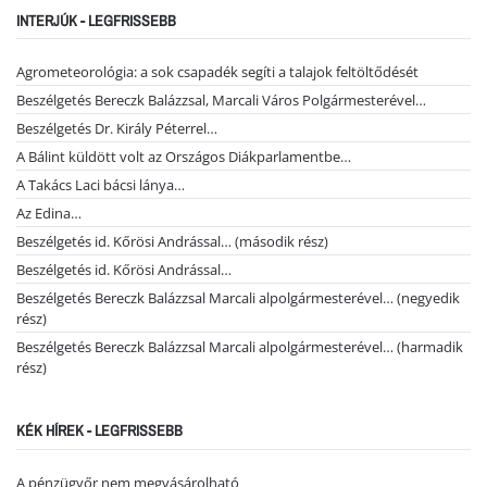
INTERJÚK - LEGFRISSEBB
Agrometeorológia: a sok csapadék segíti a talajok feltöltődését
Beszélgetés Bereczk Balázzsal, Marcali Város Polgármesterével…
Beszélgetés Dr. Király Péterrel…
A Bálint küldött volt az Országos Diákparlamentbe…
A Takács Laci bácsi lánya…
Az Edina…
Beszélgetés id. Kőrösi Andrással… (második rész)
Beszélgetés id. Kőrösi Andrással…
Beszélgetés Bereczk Balázzsal Marcali alpolgármesterével… (negyedik
rész)
Beszélgetés Bereczk Balázzsal Marcali alpolgármesterével… (harmadik
rész)
KÉK HÍREK - LEGFRISSEBB
A pénzügyőr nem megvásárolható