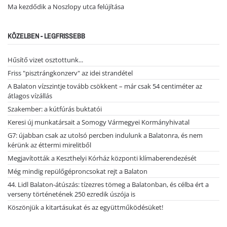
Ma kezdődik a Noszlopy utca felújítása
KÖZELBEN - LEGFRISSEBB
Hűsítő vizet osztottunk...
Friss "pisztrángkonzerv" az idei strandétel
A Balaton vízszintje tovább csökkent – már csak 54 centiméter az
átlagos vízállás
Szakember: a kútfúrás buktatói
Keresi új munkatársait a Somogy Vármegyei Kormányhivatal
G7: újabban csak az utolsó percben indulunk a Balatonra, és nem
kérünk az éttermi mirelitből
Megjavították a Keszthelyi Kórház központi klímaberendezését
Még mindig repülőgéproncsokat rejt a Balaton
44. Lidl Balaton-átúszás: tízezres tömeg a Balatonban, és célba ért a
verseny történetének 250 ezredik úszója is
Köszönjük a kitartásukat és az együttműködésüket!