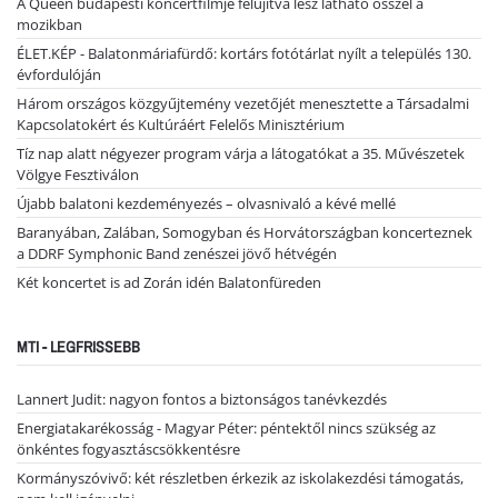
A Queen budapesti koncertfilmje felújítva lesz látható ősszel a
mozikban
ÉLET.KÉP - Balatonmáriafürdő: kortárs fotótárlat nyílt a település 130.
évfordulóján
Három országos közgyűjtemény vezetőjét menesztette a Társadalmi
Kapcsolatokért és Kultúráért Felelős Minisztérium
Tíz nap alatt négyezer program várja a látogatókat a 35. Művészetek
Völgye Fesztiválon
Újabb balatoni kezdeményezés – olvasnivaló a kévé mellé
Baranyában, Zalában, Somogyban és Horvátországban koncerteznek
a DDRF Symphonic Band zenészei jövő hétvégén
Két koncertet is ad Zorán idén Balatonfüreden
MTI - LEGFRISSEBB
Lannert Judit: nagyon fontos a biztonságos tanévkezdés
Energiatakarékosság - Magyar Péter: péntektől nincs szükség az
önkéntes fogyasztáscsökkentésre
Kormányszóvivő: két részletben érkezik az iskolakezdési támogatás,