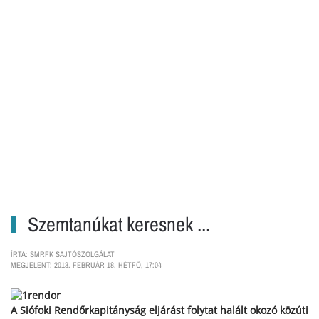
Szemtanúkat keresnek ...
ÍRTA: SMRFK SAJTÓSZOLGÁLAT
MEGJELENT: 2013. FEBRUÁR 18. HÉTFŐ, 17:04
A Siófoki Rendőrkapitányság eljárást folytat halált okozó közúti