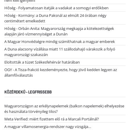
nem kell igényelni
Hőség - Folyamatosan itatják a vadakat a somogyi erdőkben
Hőség - Kormány: a Duna Paksnál az elmúlt 24 órában négy
centimétert emelkedett
Hőség - Orbán Anita: Magyarország megkapja a kötelezettségek
alapján járó vízmennyiséget a Dunán
A Magyar Honvédségre mindig számíthatnak a magyar emberek
A Duna alacsony vízállása miatt 11 szállodahajó várakozik a folyó
magyarországi szakaszán
Eloltották a tüzet Székesfehérvár határában
OGY - A Tisza-frakció kezdeményezte, hogy jövő kedden legyen az
államfőválasztás
KÖZÉRDEKŰ - LEGFRISSEBB
Magyarországon az erkélynapelemek (balkon napelemek) elhelyezése
és használata törvényileg tilos?
Meta Verified: miért fizettem elő rá a Marcali Portálnál?
A magyar villamosenergia-rendszer nagy vizsgája…