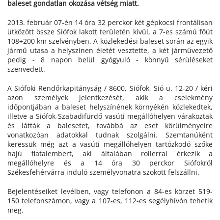
baleset gondatlan okozása vétség miatt.
2013. február 07-én 14 óra 32 perckor két gépkocsi frontálisan
ütközött össze Siófok lakott területén kívül, a 7-es számú főút
108+200 km szelvényben. A közlekedési baleset során az egyik
jármű utasa a helyszínen életét vesztette, a két járművezető
pedig - 8 napon belül gyógyuló - könnyű sérüléseket
szenvedett.
A Siófoki Rendőrkapitányság / 8600, Siófok, Sió u. 12-20 / kéri
azon személyek jelentkezését, akik a cselekmény
időpontjában a baleset helyszínének környékén közlekedtek,
illetve a Siófok-Szabadifürdő vasúti megállóhelyen várakoztak
és látták a balesetet, továbbá az eset körülményeire
vonatkozóan adatokkal tudnak szolgálni. Szemtanúként
keressük még azt a vasúti megállóhelyen tartózkodó szőke
hajú fiatalembert, aki általában rollerral érkezik a
megállóhelyre és a 14 óra 30 perckor Siófokról
Székesfehérvárra induló személyvonatra szokott felszállni.
Bejelentéseiket levélben, vagy telefonon a 84-es körzet 519-
150 telefonszámon, vagy a 107-es, 112-es segélyhívón tehetik
meg.