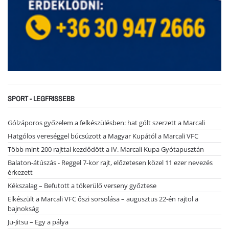
SPORT - LEGFRISSEBB
Gólzáporos győzelem a felkészülésben: hat gólt szerzett a Marcali
Hatgólos vereséggel búcsúzott a Magyar Kupától a Marcali VFC
Több mint 200 rajttal kezdődött a IV. Marcali Kupa Gyótapusztán
Balaton-átúszás - Reggel 7-kor rajt, előzetesen közel 11 ezer nevezés
érkezett
Kékszalag – Befutott a tókerülő verseny győztese
Elkészült a Marcali VFC őszi sorsolása – augusztus 22-én rajtol a
bajnokság
Ju-Jitsu – Egy a pálya