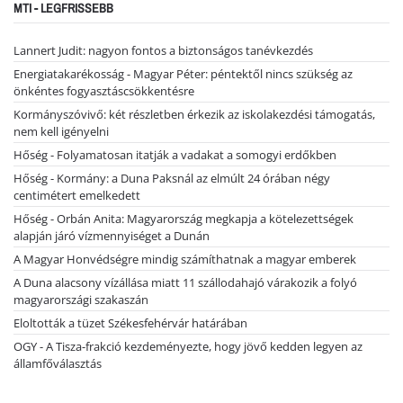
MTI - LEGFRISSEBB
Lannert Judit: nagyon fontos a biztonságos tanévkezdés
Energiatakarékosság - Magyar Péter: péntektől nincs szükség az
önkéntes fogyasztáscsökkentésre
Kormányszóvivő: két részletben érkezik az iskolakezdési támogatás,
nem kell igényelni
Hőség - Folyamatosan itatják a vadakat a somogyi erdőkben
Hőség - Kormány: a Duna Paksnál az elmúlt 24 órában négy
centimétert emelkedett
Hőség - Orbán Anita: Magyarország megkapja a kötelezettségek
alapján járó vízmennyiséget a Dunán
A Magyar Honvédségre mindig számíthatnak a magyar emberek
A Duna alacsony vízállása miatt 11 szállodahajó várakozik a folyó
magyarországi szakaszán
Eloltották a tüzet Székesfehérvár határában
OGY - A Tisza-frakció kezdeményezte, hogy jövő kedden legyen az
államfőválasztás