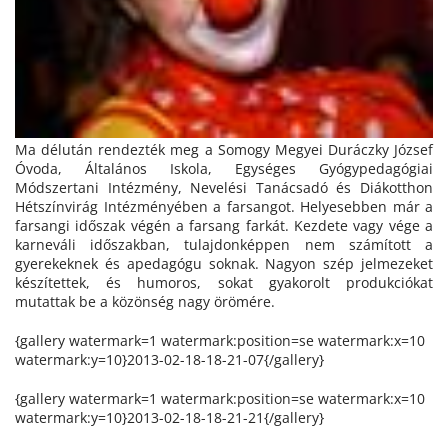
Ma délután rendezték meg a Somogy Megyei Duráczky József
Óvoda, Általános Iskola, Egységes Gyógypedagógiai
Módszertani Intézmény, Nevelési Tanácsadó és Diákotthon
Hétszínvirág Intézményében a farsangot. Helyesebben már a
farsangi időszak végén a farsang farkát. Kezdete vagy vége a
karneváli időszakban, tulajdonképpen nem számított a
gyerekeknek és apedagógu soknak. Nagyon szép jelmezeket
készítettek, és humoros, sokat gyakorolt produkciókat
mutattak be a közönség nagy örömére.
{gallery watermark=1 watermark:position=se watermark:x=10
watermark:y=10}2013-02-18-18-21-07{/gallery}
{gallery watermark=1 watermark:position=se watermark:x=10
watermark:y=10}2013-02-18-18-21-21{/gallery}