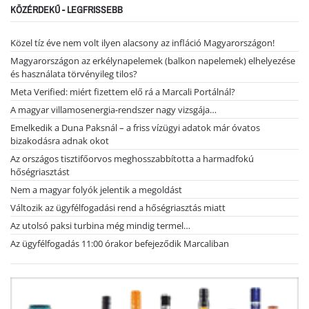
KÖZÉRDEKŰ - LEGFRISSEBB
Közel tíz éve nem volt ilyen alacsony az infláció Magyarországon!
Magyarországon az erkélynapelemek (balkon napelemek) elhelyezése
és használata törvényileg tilos?
Meta Verified: miért fizettem elő rá a Marcali Portálnál?
A magyar villamosenergia-rendszer nagy vizsgája…
Emelkedik a Duna Paksnál – a friss vízügyi adatok már óvatos
bizakodásra adnak okot
Az országos tisztifőorvos meghosszabbította a harmadfokú
hőségriasztást
Nem a magyar folyók jelentik a megoldást
Változik az ügyfélfogadási rend a hőségriasztás miatt
Az utolsó paksi turbina még mindig termel…
Az ügyfélfogadás 11:00 órakor befejeződik Marcaliban