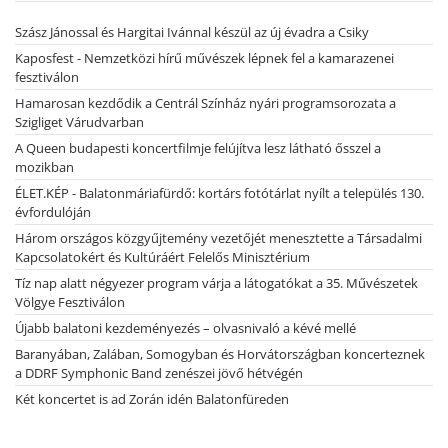
Szász Jánossal és Hargitai Ivánnal készül az új évadra a Csiky
Kaposfest - Nemzetközi hírű művészek lépnek fel a kamarazenei
fesztiválon
Hamarosan kezdődik a Centrál Színház nyári programsorozata a
Szigliget Várudvarban
A Queen budapesti koncertfilmje felújítva lesz látható ősszel a
mozikban
ÉLET.KÉP - Balatonmáriafürdő: kortárs fotótárlat nyílt a település 130.
évfordulóján
Három országos közgyűjtemény vezetőjét menesztette a Társadalmi
Kapcsolatokért és Kultúráért Felelős Minisztérium
Tíz nap alatt négyezer program várja a látogatókat a 35. Művészetek
Völgye Fesztiválon
Újabb balatoni kezdeményezés – olvasnivaló a kévé mellé
Baranyában, Zalában, Somogyban és Horvátországban koncerteznek
a DDRF Symphonic Band zenészei jövő hétvégén
Két koncertet is ad Zorán idén Balatonfüreden