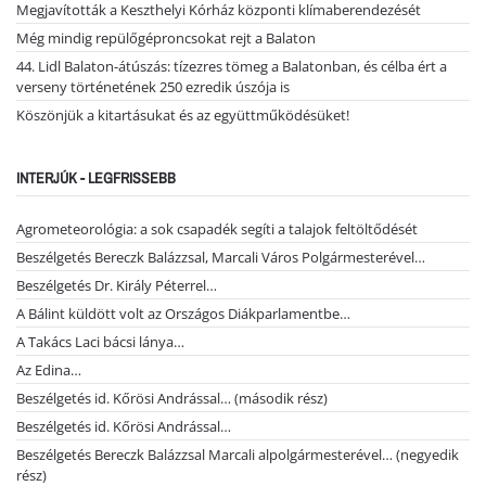
Megjavították a Keszthelyi Kórház központi klímaberendezését
Még mindig repülőgéproncsokat rejt a Balaton
44. Lidl Balaton-átúszás: tízezres tömeg a Balatonban, és célba ért a
verseny történetének 250 ezredik úszója is
Köszönjük a kitartásukat és az együttműködésüket!
INTERJÚK - LEGFRISSEBB
Agrometeorológia: a sok csapadék segíti a talajok feltöltődését
Beszélgetés Bereczk Balázzsal, Marcali Város Polgármesterével…
Beszélgetés Dr. Király Péterrel…
A Bálint küldött volt az Országos Diákparlamentbe…
A Takács Laci bácsi lánya…
Az Edina…
Beszélgetés id. Kőrösi Andrással… (második rész)
Beszélgetés id. Kőrösi Andrással…
Beszélgetés Bereczk Balázzsal Marcali alpolgármesterével… (negyedik
rész)