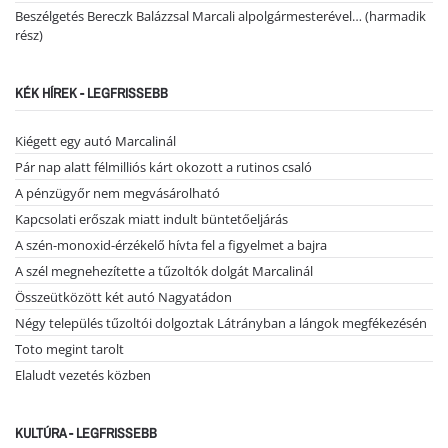
Beszélgetés Bereczk Balázzsal Marcali alpolgármesterével… (harmadik
rész)
KÉK HÍREK - LEGFRISSEBB
Kiégett egy autó Marcalinál
Pár nap alatt félmilliós kárt okozott a rutinos csaló
A pénzügyőr nem megvásárolható
Kapcsolati erőszak miatt indult büntetőeljárás
A szén-monoxid-érzékelő hívta fel a figyelmet a bajra
A szél megnehezítette a tűzoltók dolgát Marcalinál
Összeütközött két autó Nagyatádon
Négy település tűzoltói dolgoztak Látrányban a lángok megfékezésén
Toto megint tarolt
Elaludt vezetés közben
KULTÚRA - LEGFRISSEBB