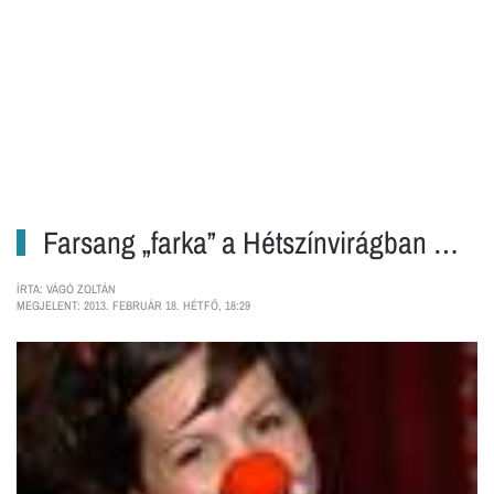
Farsang „farka” a Hétszínvirágban …
ÍRTA: VÁGÓ ZOLTÁN
MEGJELENT: 2013. FEBRUÁR 18. HÉTFŐ, 18:29