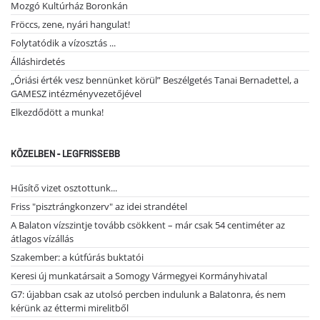
Mozgó Kultúrház Boronkán
Fröccs, zene, nyári hangulat!
Folytatódik a vízosztás ...
Álláshirdetés
„Óriási érték vesz bennünket körül” Beszélgetés Tanai Bernadettel, a
GAMESZ intézményvezetőjével
Elkezdődött a munka!
KÖZELBEN - LEGFRISSEBB
Hűsítő vizet osztottunk...
Friss "pisztrángkonzerv" az idei strandétel
A Balaton vízszintje tovább csökkent – már csak 54 centiméter az
átlagos vízállás
Szakember: a kútfúrás buktatói
Keresi új munkatársait a Somogy Vármegyei Kormányhivatal
G7: újabban csak az utolsó percben indulunk a Balatonra, és nem
kérünk az éttermi mirelitből