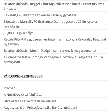
Balaton-átúszás - Reggel 7-kor rajt, előzetesen közel 11 ezer nevezés
érkezett
Kékszalag – Befutott a tókerülő verseny győztese
Elkészült a Marcali VFC őszi sorsolása – augusztus 22-én rajtol a
bajnokság
Ju-Jitsu – Egy a pálya
Kettős Fifty-Fifty győzelem és hatalmas mezőny a Kékszalag Fesztivál
nyitányán
Balaton-átúszás - Most hétvégén sem rendezik meg a versenyt
12 csapatos lesz a Somogy Vármegyei I. osztály, 16 együttes indul a II.
osztályban
VÁROSUNK - LEGFRISSEBB
Piacnap...
A Noszlopy utca felújítás…
Utcalezárás a Fröccsfesztivál idejére
Augusztus 8-án Fröccsfesztivál a Rákóczi utcában!