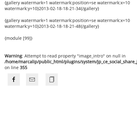
{gallery watermark=1 watermark:position=se watermark:x=10
watermark:y=10}2013-02-18-18-21-34{/gallery}
{gallery watermark=1 watermark:position=se watermark:x=10
watermark:y=10}2013-02-18-18-21-48{/gallery}
{module [99]}
Warning
: Attempt to read property "image_intro" on null in
/home/marcalip/public_html/plugins/system/jp_ce_social_share
on line
355