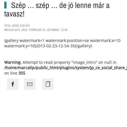
Szép … szép … de jó lenne már a
tavasz!
ÍRTA: VÁGÓ ZOLTÁN
MEGJELENT: 2013. FEBRUÁR 23. SZOMBAT, 12:58
{gallery watermark=1 watermark:position=se watermark:x=10
watermark:y=10}2013-02-23-12-54-35{/gallery}
Warning
: Attempt to read property "image_intro" on null in
/home/marcalip/public_html/plugins/system/jp_ce_social_share
on line
355