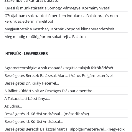
Szakember: a kútfúrás buktatói
Keresi új munkatársait a Somogy Vármegyei Kormányhivatal
G7: újabban csak az utolsó percben indulunk a Balatonra, és nem
kérünk az éttermi mirelitből
Megjavították a Keszthelyi Kórház központi klímaberendezését
Még mindig repülőgéproncsokat rejt a Balaton
INTERJÚK - LEGFRISSEBB
Agrometeorológia: a sok csapadék segíti a talajok feltöltődését
Beszélgetés Bereczk Balázzsal, Marcali Város Polgármesterével…
Beszélgetés Dr. Király Péterrel…
A Bálint küldött volt az Országos Diákparlamentbe…
A Takács Laci bácsi lánya…
Az Edina…
Beszélgetés id. Kőrösi Andrással… (második rész)
Beszélgetés id. Kőrösi Andrással…
Beszélgetés Bereczk Balázzsal Marcali alpolgármesterével… (negyedik