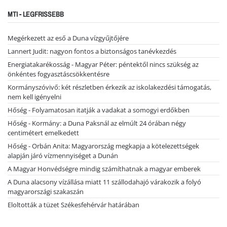
MTI - LEGFRISSEBB
Megérkezett az eső a Duna vízgyűjtőjére
Lannert Judit: nagyon fontos a biztonságos tanévkezdés
Energiatakarékosság - Magyar Péter: péntektől nincs szükség az
önkéntes fogyasztáscsökkentésre
Kormányszóvivő: két részletben érkezik az iskolakezdési támogatás,
nem kell igényelni
Hőség - Folyamatosan itatják a vadakat a somogyi erdőkben
Hőség - Kormány: a Duna Paksnál az elmúlt 24 órában négy
centimétert emelkedett
Hőség - Orbán Anita: Magyarország megkapja a kötelezettségek
alapján járó vízmennyiséget a Dunán
A Magyar Honvédségre mindig számíthatnak a magyar emberek
A Duna alacsony vízállása miatt 11 szállodahajó várakozik a folyó
magyarországi szakaszán
Eloltották a tüzet Székesfehérvár határában