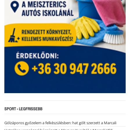
SPORT - LEGFRISSEBB
Gólzáporos győzelem a felkészülésben: hat gólt szerzett a Marcali