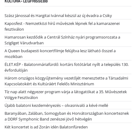
KULTÚRA - LEGFRISSEBB
Szász Jánossal és Hargitai Ivánnal készül az új évadra a Csiky
Kaposfest - Nemzetközi hírű művészek lépnek fel a kamarazenei
fesztiválon
Hamarosan kezdődik a Centrál Színház nyári programsorozata a
Szigliget Várudvarban
A Queen budapesti koncertfilmje felújítva lesz látható ősszel a
mozikban
ÉLET.KÉP - Balatonmáriafürdő: kortárs fotótárlat nyílt a település 130.
évfordulóján
Három országos közgyűjtemény vezetőjét menesztette a Társadalmi
Kapcsolatokért és Kultúráért Felelős Minisztérium
Tíz nap alatt négyezer program várja a látogatókat a 35. Művészetek
Völgye Fesztiválon
Újabb balatoni kezdeményezés – olvasnivaló a kévé mellé
Baranyában, Zalában, Somogyban és Horvátországban koncerteznek
a DDRF Symphonic Band zenészei jövő hétvégén
Két koncertet is ad Zorán idén Balatonfüreden