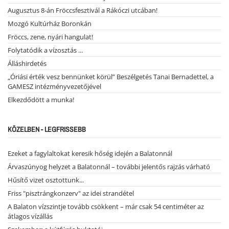
Augusztus 8-án Fröccsfesztivál a Rákóczi utcában!
Mozgó Kultúrház Boronkán
Fröccs, zene, nyári hangulat!
Folytatódik a vízosztás ...
Álláshirdetés
„Óriási érték vesz bennünket körül” Beszélgetés Tanai Bernadettel, a
GAMESZ intézményvezetőjével
Elkezdődött a munka!
KÖZELBEN - LEGFRISSEBB
Ezeket a fagylaltokat keresik hőség idején a Balatonnál
Árvaszúnyog helyzet a Balatonnál – további jelentős rajzás várható
Hűsítő vizet osztottunk...
Friss "pisztrángkonzerv" az idei strandétel
A Balaton vízszintje tovább csökkent – már csak 54 centiméter az
átlagos vízállás