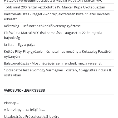
Hatgólos vereséggel búcsúzott a Magyar Kupától a Marcali VFC
Több mint 200 rajttal kezdődött a IV. Marcali Kupa Gyótapusztán
Balaton-átúszás - Reggel 7-kor rajt, előzetesen közel 11 ezer nevezés
érkezett
Kékszalag – Befutott a tókerülő verseny győztese
Elkészült a Marcali VFC őszi sorsolása – augusztus 22-én rajtol a
bajnokság
Ju-Jitsu – Egy a pálya
Kettős Fifty-Fifty győzelem és hatalmas mezőny a Kékszalag Fesztivál
nyitányán
Balaton-átúszás - Most hétvégén sem rendezik meg a versenyt
12 csapatos lesz a Somogy Vármegyei I. osztály, 16 együttes indul a II.
osztályban
VÁROSUNK - LEGFRISSEBB
Piacnap...
A Noszlopy utca felújítás…
Utcalezárás a Fröccsfesztivál idejére