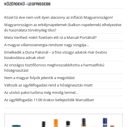
KÖZÉRDEKŰ - LEGFRISSEBB
Közel tíz éve nem volt ilyen alacsony az infláció Magyarországon!
Magyarországon az erkélynapelemek (balkon napelemek) elhelyezése
és használata törvényileg tilos?
Meta Verified: miért fizettem elő rá a Marcali Portálnál?
A magyar villamosenergia-rendszer nagy vizsgája…
Emelkedik a Duna Paksnál – a friss vízügyi adatok már óvatos
bizakodásra adnak okot
Az országos tisztifőorvos meghosszabbította a harmadfokú
hőségriasztást
Nem a magyar folyók jelentik a megoldást
Változik az ügyfélfogadási rend a hőségriasztás miatt
Az utolsó paksi turbina még mindig termel…
Az ügyfélfogadás 11:00 órakor befejeződik Marcaliban