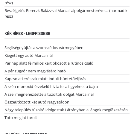
rész)
Beszélgetés Bereczk Balázzsal Marcali alpolgármesterével… (harmadik
rész)
KÉK HÍREK - LEGFRISSEBB
Segítségnyújtás a szomszédos vármegyében
Kiégett egy autó Marcalinál
Pár nap alatt félmilliós kárt okozott a rutinos csaló
A pénzügyőr nem megvásárolható
Kapcsolati erőszak miatt indult büntetőeljárás
A szén-monoxid-érzékelő hívta fel a figyelmet a bajra
A szél megnehezítette a tűzoltók dolgát Marcalinál
Összeütközött két autó Nagyatádon
Négy település tűzoltói dolgoztak Látrányban a lángok megfékezésén
Toto megint tarolt