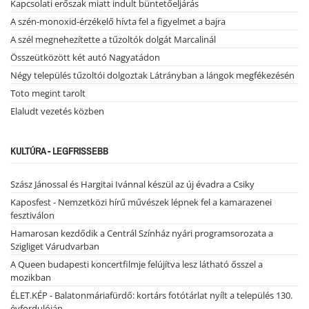
Kapcsolati erőszak miatt indult büntetőeljárás
A szén-monoxid-érzékelő hívta fel a figyelmet a bajra
A szél megnehezítette a tűzoltók dolgát Marcalinál
Összeütközött két autó Nagyatádon
Négy település tűzoltói dolgoztak Látrányban a lángok megfékezésén
Toto megint tarolt
Elaludt vezetés közben
KULTÚRA - LEGFRISSEBB
Szász Jánossal és Hargitai Ivánnal készül az új évadra a Csiky
Kaposfest - Nemzetközi hírű művészek lépnek fel a kamarazenei
fesztiválon
Hamarosan kezdődik a Centrál Színház nyári programsorozata a
Szigliget Várudvarban
A Queen budapesti koncertfilmje felújítva lesz látható ősszel a
mozikban
ÉLET.KÉP - Balatonmáriafürdő: kortárs fotótárlat nyílt a település 130.
évfordulóján