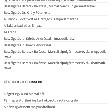
Beszélgetés Bereczk Balázzsal, Marcali Város Polgármesterével…
Beszélgetés Dr. Király Péterrel…
A Bálint küldött volt az Országos Diákparlamentbe…
A Takács Laci bácsi lánya…
Az Edina…
Beszélgetés id. Kőrösi Andrással… (második rész)
Beszélgetés id. Kőrösi Andrással…
Beszélgetés Bereczk Balázzsal Marcali alpolgármesterével… (negyedik
rész)
Beszélgetés Bereczk Balázzsal Marcali alpolgármesterével… (harmadik
rész)
KÉK HÍREK - LEGFRISSEBB
Kiégett egy autó Marcalinál
Pár nap alatt félmilliós kárt okozott a rutinos csaló
A pénzügyőr nem megvásárolható