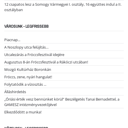
12 csapatos lesz a Somogy Vármegyei I. osztály, 16 együttes indul a II.
osztályban
VÁROSUNK - LEGFRISSEBB
Piacnap...
A Noszlopy utca felújítás…
Utcalezárás a Fröccsfesztivál idejére
Augusztus 8-án Fröccsfesztivál a Rákóczi utcában!
Mozgó Kultúrház Boronkán
Fröccs, zene, nyári hangulat!
Folytatódik a vízosztás ...
Álláshirdetés
„Óriási érték vesz bennünket körül” Beszélgetés Tanai Bernadettel, a
GAMESZ intézményvezetőjével
Elkezdődött a munka!