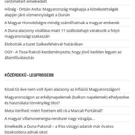
centimétert emelkedett
Hőség - Orbán Anita: Magyarország megkapja a kötelezettségek
alapján járó vízmennyiséget a Dunán
A Magyar Honvédségre mindig számíthatnak a magyar emberek
A Duna alacsony vízállása miatt 11 szállodahajó várakozik a folyó
magyarországi szakaszán
Eloltották a tüzet Székesfehérvár határában
OGY - A Tisza-frakció kezdeményezte, hogy jövő kedden legyen az
államfőválasztás
KÖZÉRDEKŰ - LEGFRISSEBB
Közel tíz éve nem volt ilyen alacsony az infláció Magyarországon!
Magyarországon az erkélynapelemek (balkon napelemek) elhelyezése
és használata törvényileg tilos?
Meta Verified: miért fizettem elő rá a Marcali Portálnál?
A magyar villamosenergia-rendszer nagy vizsgája…
Emelkedik a Duna Paksnál – a friss vízügyi adatok már óvatos
bizakodásra adnak okot