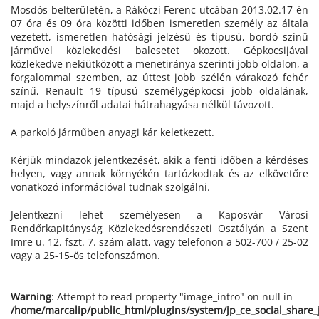
Mosdós belterületén, a Rákóczi Ferenc utcában 2013.02.17-én
07 óra és 09 óra közötti időben ismeretlen személy az általa
vezetett, ismeretlen hatósági jelzésű és típusú, bordó színű
járművel közlekedési balesetet okozott. Gépkocsijával
közlekedve nekiütközött a menetiránya szerinti jobb oldalon, a
forgalommal szemben, az úttest jobb szélén várakozó fehér
színű, Renault 19 típusú személygépkocsi jobb oldalának,
majd a helyszínről adatai hátrahagyása nélkül távozott.
A parkoló járműben anyagi kár keletkezett.
Kérjük mindazok jelentkezését, akik a fenti időben a kérdéses
helyen, vagy annak környékén tartózkodtak és az elkövetőre
vonatkozó információval tudnak szolgálni.
Jelentkezni lehet személyesen a Kaposvár Városi
Rendőrkapitányság Közlekedésrendészeti Osztályán a Szent
Imre u. 12. fszt. 7. szám alatt, vagy telefonon a 502-700 / 25-02
vagy a 25-15-ös telefonszámon.
Warning
: Attempt to read property "image_intro" on null in
/home/marcalip/public_html/plugins/system/jp_ce_social_share