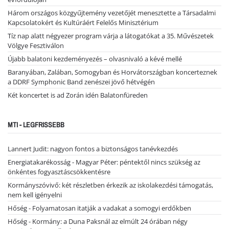
Három országos közgyűjtemény vezetőjét menesztette a Társadalmi
Kapcsolatokért és Kultúráért Felelős Minisztérium
Tíz nap alatt négyezer program várja a látogatókat a 35. Művészetek
Völgye Fesztiválon
Újabb balatoni kezdeményezés – olvasnivaló a kévé mellé
Baranyában, Zalában, Somogyban és Horvátországban koncerteznek
a DDRF Symphonic Band zenészei jövő hétvégén
Két koncertet is ad Zorán idén Balatonfüreden
MTI - LEGFRISSEBB
Lannert Judit: nagyon fontos a biztonságos tanévkezdés
Energiatakarékosság - Magyar Péter: péntektől nincs szükség az
önkéntes fogyasztáscsökkentésre
Kormányszóvivő: két részletben érkezik az iskolakezdési támogatás,
nem kell igényelni
Hőség - Folyamatosan itatják a vadakat a somogyi erdőkben
Hőség - Kormány: a Duna Paksnál az elmúlt 24 órában négy