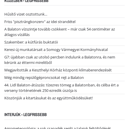
KÖZELBEN - LEGFRISSEBB
Hűsítő vizet osztottunk...
Friss "pisztrángkonzerv" az idei strandétel
A Balaton vízszintje tovább csökkent – már csak 54 centiméter az
átlagos vízállás
Szakember: a kútfúrás buktatói
Keresi új munkatársait a Somogy Vármegyei Kormányhivatal
G7: újabban csak az utolsó percben indulunk a Balatonra, és nem
kérünk az éttermi mirelitből
Megjavították a Keszthelyi Kórház központi klímaberendezését
Még mindig repülőgéproncsokat rejt a Balaton
44. Lidl Balaton-átúszás: tízezres tömeg a Balatonban, és célba ért a
verseny történetének 250 ezredik úszója is
Köszönjük a kitartásukat és az együttműködésüket!
INTERJÚK - LEGFRISSEBB
Agrometeorológia: a sok csapadék segíti a talajok feltöltődését