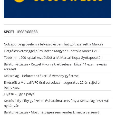
SPORT - LEGFRISSEBB
Gólzáporos győzelem a felkészülésben: hat gólt szerzett a Marcali
Hatgólos vereséggel búcsúzott a Magyar Kupától a Marcali VFC
Több mint 200 rajttal kezdődött a IV. Marcali Kupa Gyótapusztán
Balaton-átúszás - Reggel 7-kor rajt, előzetesen közel 11 ezer nevezés
érkezett
Kékszalag – Befutott a tókerülő verseny győztese
Elkészült a Marcali VFC őszi sorsolása – augusztus 22-én rajtol a
bajnokság
Ju-Jitsu – Egy a pálya
Kettős Fifty-Fifty győzelem és hatalmas mezőny a Kékszalag Fesztivál
nyitányán
Balaton-átúszás - Most hétvégén sem rendezik meg a versenyt