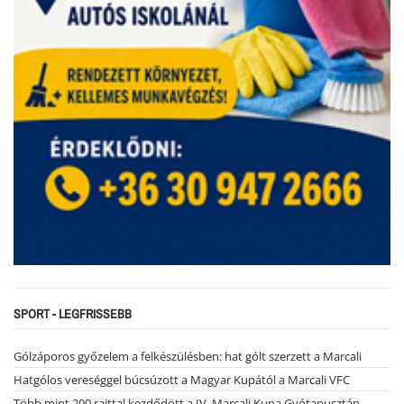
SPORT - LEGFRISSEBB
Gólzáporos győzelem a felkészülésben: hat gólt szerzett a Marcali
Hatgólos vereséggel búcsúzott a Magyar Kupától a Marcali VFC
Több mint 200 rajttal kezdődött a IV. Marcali Kupa Gyótapusztán