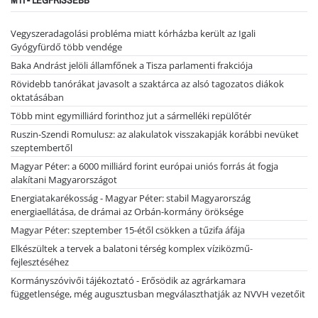
MTI - LEGFRISSEBB
Vegyszeradagolási probléma miatt kórházba került az Igali
Gyógyfürdő több vendége
Baka Andrást jelöli államfőnek a Tisza parlamenti frakciója
Rövidebb tanórákat javasolt a szaktárca az alsó tagozatos diákok
oktatásában
Több mint egymilliárd forinthoz jut a sármelléki repülőtér
Ruszin-Szendi Romulusz: az alakulatok visszakapják korábbi nevüket
szeptembertől
Magyar Péter: a 6000 milliárd forint európai uniós forrás át fogja
alakítani Magyarországot
Energiatakarékosság - Magyar Péter: stabil Magyarország
energiaellátása, de drámai az Orbán-kormány öröksége
Magyar Péter: szeptember 15-étől csökken a tűzifa áfája
Elkészültek a tervek a balatoni térség komplex víziközmű-
fejlesztéséhez
Kormányszóvivői tájékoztató - Erősödik az agrárkamara
függetlensége, még augusztusban megválaszthatják az NVVH vezetőit