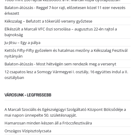
Balaton-átúszás - Reggel 7-kor rajt, előzetesen közel 11 ezer nevezés
érkezett
Kékszalag – Befutott a tókerülő verseny győztese
Elkészült a Marcali VFC őszi sorsolása – augusztus 22-én rajtol a
bajnokság
Ju-Jitsu – Egy a pálya
Kettős Fifty-Fifty győzelem és hatalmas mezőny a Kékszalag Fesztivál
nyitányán
Balaton-átúszás - Most hétvégén sem rendezik meg a versenyt
12 csapatos lesz a Somogy Vármegyei I. osztály, 16 együttes indul a II.
osztályban
VÁROSUNK - LEGFRISSEBB
A Marcali Szociális és Egészségügyi Szolgáltató Központ Bölcsődéje a
mai napon ünnepelte 50. születésnapját.
Hamarosan minden készen áll a Fröccsfesztiválra
Országos Vízipisztolycsata