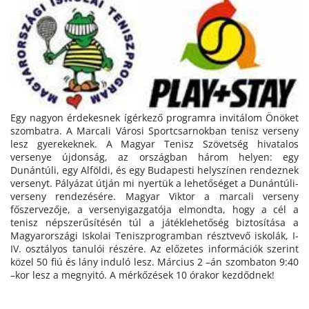
Egy nagyon érdekesnek ígérkező programra invitálom Önöket
szombatra. A Marcali Városi Sportcsarnokban tenisz verseny
lesz gyerekeknek. A Magyar Tenisz Szövetség hivatalos
versenye újdonság, az országban három helyen: egy
Dunántúli, egy Alföldi, és egy Budapesti helyszínen rendeznek
versenyt. Pályázat útján mi nyertük a lehetőséget a Dunántúli-
verseny rendezésére. Magyar Viktor a marcali verseny
főszervezője, a versenyigazgatója elmondta, hogy a cél a
tenisz népszerűsítésén túl a játéklehetőség biztosítása a
Magyarországi Iskolai Teniszprogramban résztvevő iskolák, I-
IV. osztályos tanulói részére. Az előzetes információk szerint
közel 50 fiú és lány induló lesz. Március 2 –án szombaton 9:40
–kor lesz a megnyitó. A mérkőzések 10 órakor kezdődnek!