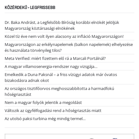
KÖZÉRDEKŰ - LEGFRISSEBB
Dr. Baka Andrást, a Legfelsőbb Bíróság korábbi elnökét jelöljük
Magyarország köztársasági elnökének
Közel tíz éve nem volt ilyen alacsony az infláció Magyarországon!
Magyarországon az erkélynapelemek (balkon napelemek) elhelyezése
és használata törvényileg tilos?
Meta Verified: miért fizettem elő rá a Marcali Portálnál?
A magyar villamosenergia-rendszer nagy vizsgája…
Emelkedik a Duna Paksnál – a friss vízügyi adatok már óvatos
bizakodásra adnak okot
Az országos tisztifőorvos meghosszabbította a harmadfokú
hőségriasztást
Nem a magyar folyók jelentik a megoldást
Változik az ügyfélfogadási rend a hőségriasztás miatt
Az utolsó paksi turbina még mindig termel…