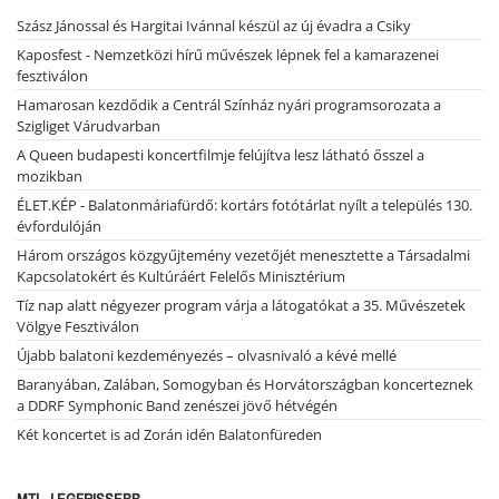
Szász Jánossal és Hargitai Ivánnal készül az új évadra a Csiky
Kaposfest - Nemzetközi hírű művészek lépnek fel a kamarazenei
fesztiválon
Hamarosan kezdődik a Centrál Színház nyári programsorozata a
Szigliget Várudvarban
A Queen budapesti koncertfilmje felújítva lesz látható ősszel a
mozikban
ÉLET.KÉP - Balatonmáriafürdő: kortárs fotótárlat nyílt a település 130.
évfordulóján
Három országos közgyűjtemény vezetőjét menesztette a Társadalmi
Kapcsolatokért és Kultúráért Felelős Minisztérium
Tíz nap alatt négyezer program várja a látogatókat a 35. Művészetek
Völgye Fesztiválon
Újabb balatoni kezdeményezés – olvasnivaló a kévé mellé
Baranyában, Zalában, Somogyban és Horvátországban koncerteznek
a DDRF Symphonic Band zenészei jövő hétvégén
Két koncertet is ad Zorán idén Balatonfüreden