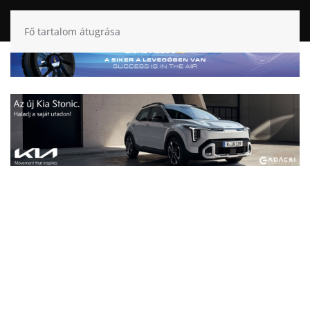
Fő tartalom átugrása