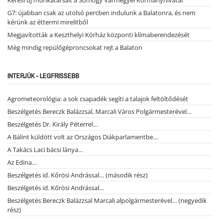
G7: újabban csak az utolsó percben indulunk a Balatonra, és nem
kérünk az éttermi mirelitből
Megjavították a Keszthelyi Kórház központi klímaberendezését
Még mindig repülőgéproncsokat rejt a Balaton
INTERJÚK - LEGFRISSEBB
Agrometeorológia: a sok csapadék segíti a talajok feltöltődését
Beszélgetés Bereczk Balázzsal, Marcali Város Polgármesterével…
Beszélgetés Dr. Király Péterrel…
A Bálint küldött volt az Országos Diákparlamentbe…
A Takács Laci bácsi lánya…
Az Edina…
Beszélgetés id. Kőrösi Andrással… (második rész)
Beszélgetés id. Kőrösi Andrással…
Beszélgetés Bereczk Balázzsal Marcali alpolgármesterével… (negyedik
rész)