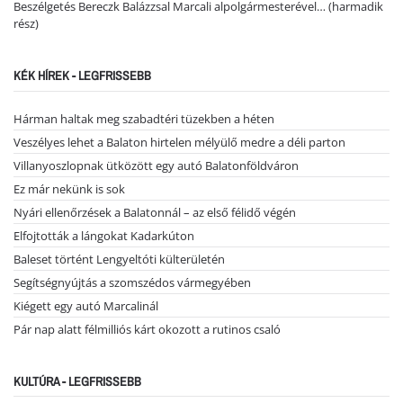
Beszélgetés Bereczk Balázzsal Marcali alpolgármesterével… (harmadik
rész)
KÉK HÍREK - LEGFRISSEBB
Hárman haltak meg szabadtéri tüzekben a héten
Veszélyes lehet a Balaton hirtelen mélyülő medre a déli parton
Villanyoszlopnak ütközött egy autó Balatonföldváron
Ez már nekünk is sok
Nyári ellenőrzések a Balatonnál – az első félidő végén
Elfojtották a lángokat Kadarkúton
Baleset történt Lengyeltóti külterületén
Segítségnyújtás a szomszédos vármegyében
Kiégett egy autó Marcalinál
Pár nap alatt félmilliós kárt okozott a rutinos csaló
KULTÚRA - LEGFRISSEBB