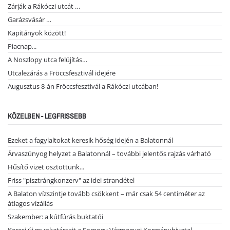
Zárják a Rákóczi utcát …
Garázsvásár …
Kapitányok között!
Piacnap...
A Noszlopy utca felújítás…
Utcalezárás a Fröccsfesztivál idejére
Augusztus 8-án Fröccsfesztivál a Rákóczi utcában!
KÖZELBEN - LEGFRISSEBB
Ezeket a fagylaltokat keresik hőség idején a Balatonnál
Árvaszúnyog helyzet a Balatonnál – további jelentős rajzás várható
Hűsítő vizet osztottunk...
Friss "pisztrángkonzerv" az idei strandétel
A Balaton vízszintje tovább csökkent – már csak 54 centiméter az
átlagos vízállás
Szakember: a kútfúrás buktatói
Keresi új munkatársait a Somogy Vármegyei Kormányhivatal