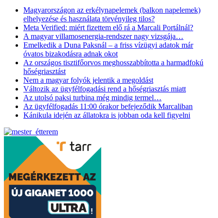
Magyarországon az erkélynapelemek (balkon napelemek)
elhelyezése és használata törvényileg tilos?
Meta Verified: miért fizettem elő rá a Marcali Portálnál?
A magyar villamosenergia-rendszer nagy vizsgája…
Emelkedik a Duna Paksnál – a friss vízügyi adatok már
óvatos bizakodásra adnak okot
Az országos tisztifőorvos meghosszabbította a harmadfokú
hőségriasztást
Nem a magyar folyók jelentik a megoldást
Változik az ügyfélfogadási rend a hőségriasztás miatt
Az utolsó paksi turbina még mindig termel…
Az ügyfélfogadás 11:00 órakor befejeződik Marcaliban
Kánikula idején az állatokra is jobban oda kell figyelni