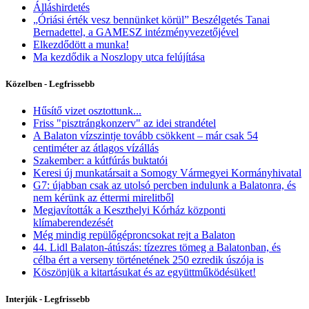
Álláshirdetés
„Óriási érték vesz bennünket körül” Beszélgetés Tanai
Bernadettel, a GAMESZ intézményvezetőjével
Elkezdődött a munka!
Ma kezdődik a Noszlopy utca felújítása
Közelben - Legfrissebb
Hűsítő vizet osztottunk...
Friss "pisztrángkonzerv" az idei strandétel
A Balaton vízszintje tovább csökkent – már csak 54
centiméter az átlagos vízállás
Szakember: a kútfúrás buktatói
Keresi új munkatársait a Somogy Vármegyei Kormányhivatal
G7: újabban csak az utolsó percben indulunk a Balatonra, és
nem kérünk az éttermi mirelitből
Megjavították a Keszthelyi Kórház központi
klímaberendezését
Még mindig repülőgéproncsokat rejt a Balaton
44. Lidl Balaton-átúszás: tízezres tömeg a Balatonban, és
célba ért a verseny történetének 250 ezredik úszója is
Köszönjük a kitartásukat és az együttműködésüket!
Interjúk - Legfrissebb