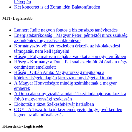
hétvégén
Két koncertet is ad Zorán idén Balatonfüreden
MTI - Legfrissebb
Lannert Judit: nagyon fontos a biztonságos tanévkezdés
Energiatakarékosság - Magyar Péter: péntektől nincs szükség
az önkéntes fogyasztáscsökkentésre
Kormányszóvivő: két részletben érkezik az iskolakezdési
támogatás, nem kell igényelni
Hőség - Folyamatosan itatják a vadakat a somogyi erdőkben
Hőség - Kormány: a Duna Paksnál az elmúlt 24 órában négy
centimétert emelkedett
Hőség - Orbán Anita: Magyarország megkapja a
kötelezettségek alapján járó vízmennyiséget a Dunán
A Magyar Honvédségre mindig számíthatnak a magyar
emberek
A Duna alacsony vízállása miatt 11 szállodahajó várakozik a
folyó magyarországi szakaszán
Eloltották a tüzet Székesfehérvár határában
OGY - A Tisza-frakció kezdeményezte, hogy jövő kedden
legyen az államfőválasztás
Közérdekű - Legfrissebb