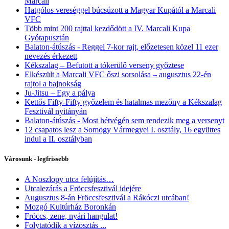
Marcali
Hatgólos vereséggel búcsúzott a Magyar Kupától a Marcali
VFC
Több mint 200 rajttal kezdődött a IV. Marcali Kupa
Gyótapusztán
Balaton-átúszás - Reggel 7-kor rajt, előzetesen közel 11 ezer
nevezés érkezett
Kékszalag – Befutott a tókerülő verseny győztese
Elkészült a Marcali VFC őszi sorsolása – augusztus 22-én
rajtol a bajnokság
Ju-Jitsu – Egy a pálya
Kettős Fifty-Fifty győzelem és hatalmas mezőny a Kékszalag
Fesztivál nyitányán
Balaton-átúszás - Most hétvégén sem rendezik meg a versenyt
12 csapatos lesz a Somogy Vármegyei I. osztály, 16 együttes
indul a II. osztályban
Városunk - legfrissebb
A Noszlopy utca felújítás…
Utcalezárás a Fröccsfesztivál idejére
Augusztus 8-án Fröccsfesztivál a Rákóczi utcában!
Mozgó Kultúrház Boronkán
Fröccs, zene, nyári hangulat!
Folytatódik a vízosztás ...