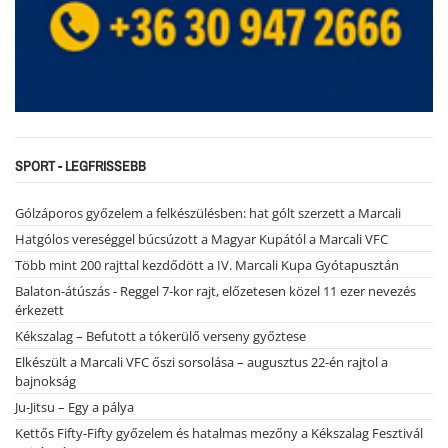
SPORT - LEGFRISSEBB
Gólzáporos győzelem a felkészülésben: hat gólt szerzett a Marcali
Hatgólos vereséggel búcsúzott a Magyar Kupától a Marcali VFC
Több mint 200 rajttal kezdődött a IV. Marcali Kupa Gyótapusztán
Balaton-átúszás - Reggel 7-kor rajt, előzetesen közel 11 ezer nevezés
érkezett
Kékszalag – Befutott a tókerülő verseny győztese
Elkészült a Marcali VFC őszi sorsolása – augusztus 22-én rajtol a
bajnokság
Ju-Jitsu – Egy a pálya
Kettős Fifty-Fifty győzelem és hatalmas mezőny a Kékszalag Fesztivál