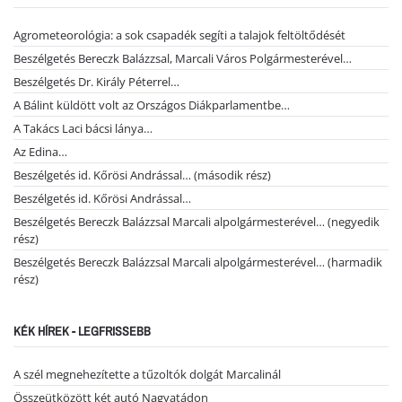
Agrometeorológia: a sok csapadék segíti a talajok feltöltődését
Beszélgetés Bereczk Balázzsal, Marcali Város Polgármesterével…
Beszélgetés Dr. Király Péterrel…
A Bálint küldött volt az Országos Diákparlamentbe…
A Takács Laci bácsi lánya…
Az Edina…
Beszélgetés id. Kőrösi Andrással… (második rész)
Beszélgetés id. Kőrösi Andrással…
Beszélgetés Bereczk Balázzsal Marcali alpolgármesterével… (negyedik
rész)
Beszélgetés Bereczk Balázzsal Marcali alpolgármesterével… (harmadik
rész)
KÉK HÍREK - LEGFRISSEBB
A szél megnehezítette a tűzoltók dolgát Marcalinál
Összeütközött két autó Nagyatádon