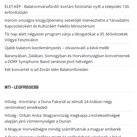
ÉLET.KÉP - Balatonmáriafürdő: kortárs fotótárlat nyílt a település 130.
évfordulóján
Három országos közgyűjtemény vezetőjét menesztette a Társadalmi
Kapcsolatokért és Kultúráért Felelős Minisztérium
Tíz nap alatt négyezer program várja a látogatókat a 35. Művészetek
Völgye Fesztiválon
Újabb balatoni kezdeményezés – olvasnivaló a kévé mellé
Baranyában, Zalában, Somogyban és Horvátországban koncerteznek
a DDRF Symphonic Band zenészei jövő hétvégén
Két koncertet is ad Zorán idén Balatonfüreden
MTI - LEGFRISSEBB
Hőség - Kormány: a Duna Paksnál az elmúlt 24 órában négy
centimétert emelkedett
Hőség - Orbán Anita: Magyarország megkapja a kötelezettségek
alapján járó vízmennyiséget a Dunán
A Magyar Honvédségre mindig számíthatnak a magyar emberek