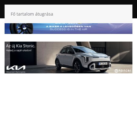
Fő tartalom átugrása