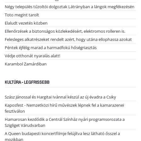
Négy település tűzoltói dolgoztak Látrányban a lángok megfékezésén
Toto megint tarolt
Elaludt vezetés közben
Ellenőrzések a biztonságos közlekedésért, elektromos rolleren is.
Felesleges alkatrészeket rendelt azért, hogy utána ellophassa azokat
Péntek éjfélig marad a harmadfokú hőségriasztás
Védje otthonát nyaralás alatt!
Karambol Zamárdiban
KULTÚRA - LEGFRISSEBB
Szász Jánossal és Hargitai Ivánnal készül az új évadra a Csiky
Kaposfest - Nemzetközi hírű művészek lépnek fel a kamarazenei
fesztiválon
Hamarosan kezdődik a Centrál Színház nyári programsorozata a
Szigliget Várudvarban
A Queen budapesti koncertfilmje felújítva lesz látható ősszel a
mozikban