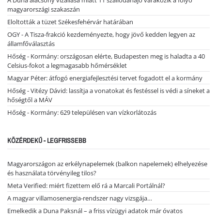
A Duna alacsony vízállása miatt 11 szállodahajó várakozik a folyó
magyarországi szakaszán
Eloltották a tüzet Székesfehérvár határában
OGY - A Tisza-frakció kezdeményezte, hogy jövő kedden legyen az
államfőválasztás
Hőség - Kormány: országosan elérte, Budapesten meg is haladta a 40
Celsius-fokot a legmagasabb hőmérséklet
Magyar Péter: átfogó energiafejlesztési tervet fogadott el a kormány
Hőség - Vitézy Dávid: lassítja a vonatokat és festéssel is védi a síneket a
hőségtől a MÁV
Hőség - Kormány: 629 településen van vízkorlátozás
KÖZÉRDEKŰ - LEGFRISSEBB
Magyarországon az erkélynapelemek (balkon napelemek) elhelyezése
és használata törvényileg tilos?
Meta Verified: miért fizettem elő rá a Marcali Portálnál?
A magyar villamosenergia-rendszer nagy vizsgája…
Emelkedik a Duna Paksnál – a friss vízügyi adatok már óvatos