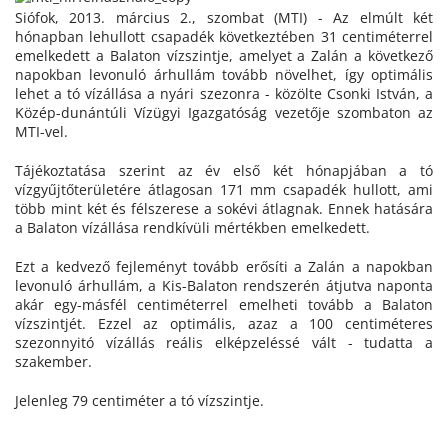
Siófok, 2013. március 2., szombat (MTI) - Az elmúlt két
hónapban lehullott csapadék következtében 31 centiméterrel
emelkedett a Balaton vízszintje, amelyet a Zalán a következő
napokban levonuló árhullám tovább növelhet, így optimális
lehet a tó vízállása a nyári szezonra - közölte Csonki István, a
Közép-dunántúli Vízügyi Igazgatóság vezetője szombaton az
MTI-vel.
Tájékoztatása szerint az év első két hónapjában a tó
vízgyűjtőterületére átlagosan 171 mm csapadék hullott, ami
több mint két és félszerese a sokévi átlagnak. Ennek hatására
a Balaton vízállása rendkívüli mértékben emelkedett.
Ezt a kedvező fejleményt tovább erősíti a Zalán a napokban
levonuló árhullám, a Kis-Balaton rendszerén átjutva naponta
akár egy-másfél centiméterrel emelheti tovább a Balaton
vízszintjét. Ezzel az optimális, azaz a 100 centiméteres
szezonnyitó vízállás reális elképzeléssé vált - tudatta a
szakember.
Jelenleg 79 centiméter a tó vízszintje.