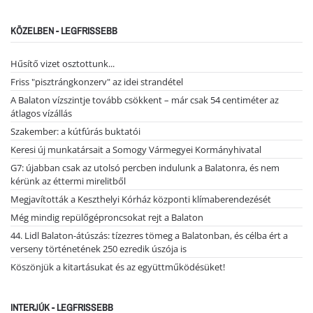
KÖZELBEN - LEGFRISSEBB
Hűsítő vizet osztottunk...
Friss "pisztrángkonzerv" az idei strandétel
A Balaton vízszintje tovább csökkent – már csak 54 centiméter az
átlagos vízállás
Szakember: a kútfúrás buktatói
Keresi új munkatársait a Somogy Vármegyei Kormányhivatal
G7: újabban csak az utolsó percben indulunk a Balatonra, és nem
kérünk az éttermi mirelitből
Megjavították a Keszthelyi Kórház központi klímaberendezését
Még mindig repülőgéproncsokat rejt a Balaton
44. Lidl Balaton-átúszás: tízezres tömeg a Balatonban, és célba ért a
verseny történetének 250 ezredik úszója is
Köszönjük a kitartásukat és az együttműködésüket!
INTERJÚK - LEGFRISSEBB