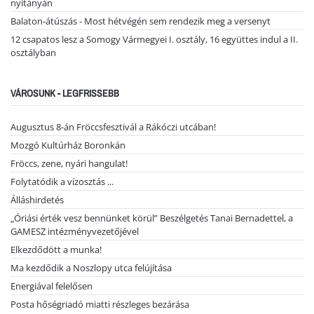
nyitányán
Balaton-átúszás - Most hétvégén sem rendezik meg a versenyt
12 csapatos lesz a Somogy Vármegyei I. osztály, 16 együttes indul a II.
osztályban
VÁROSUNK - LEGFRISSEBB
Augusztus 8-án Fröccsfesztivál a Rákóczi utcában!
Mozgó Kultúrház Boronkán
Fröccs, zene, nyári hangulat!
Folytatódik a vízosztás ...
Álláshirdetés
„Óriási érték vesz bennünket körül” Beszélgetés Tanai Bernadettel, a
GAMESZ intézményvezetőjével
Elkezdődött a munka!
Ma kezdődik a Noszlopy utca felújítása
Energiával felelősen
Posta hőségriadó miatti részleges bezárása