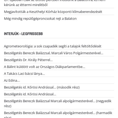
kérünk az éttermi mirelitből
Megjavították a Keszthelyi Kórház központi klímaberendezését
Még mindig repülőgéproncsokat rejt a Balaton
INTERJÚK - LEGFRISSEBB
Agrometeorológia: a sok csapadék segíti a talajok feltöltődését
Beszélgetés Bereczk Balázzsal, Marcali Város Polgármesterével…
Beszélgetés Dr. Király Péterrel…
A Bálint küldött volt az Országos Diákparlamentbe…
A Takács Laci bácsi lánya…
Az Edina…
Beszélgetés id. Kőrösi Andrással… (második rész)
Beszélgetés id. Kőrösi Andrással…
Beszélgetés Bereczk Balázzsal Marcali alpolgármesterével… (negyedik
rész)
Beszélgetés Bereczk Balázzsal Marcali alpolgármesterével… (harmadik
rész)