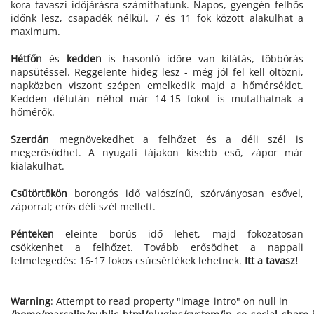
kora tavaszi időjárásra számíthatunk. Napos, gyengén felhős
időnk lesz, csapadék nélkül. 7 és 11 fok között alakulhat a
maximum.
Hétfőn
és
kedden
is hasonló időre van kilátás, többórás
napsütéssel. Reggelente hideg lesz - még jól fel kell öltözni,
napközben viszont szépen emelkedik majd a hőmérséklet.
Kedden délután néhol már 14-15 fokot is mutathatnak a
hőmérők.
Szerdán
megnövekedhet a felhőzet és a déli szél is
megerősödhet. A nyugati tájakon kisebb eső, zápor már
kialakulhat.
Csütörtökön
borongós idő valószínű, szórványosan esővel,
záporral; erős déli szél mellett.
Pénteken
eleinte borús idő lehet, majd fokozatosan
csökkenhet a felhőzet. Tovább erősödhet a nappali
felmelegedés: 16-17 fokos csúcsértékek lehetnek.
Itt a tavasz!
Warning
: Attempt to read property "image_intro" on null in