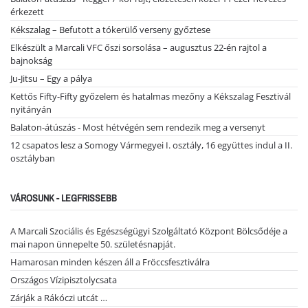
érkezett
Kékszalag – Befutott a tókerülő verseny győztese
Elkészült a Marcali VFC őszi sorsolása – augusztus 22-én rajtol a
bajnokság
Ju-Jitsu – Egy a pálya
Kettős Fifty-Fifty győzelem és hatalmas mezőny a Kékszalag Fesztivál
nyitányán
Balaton-átúszás - Most hétvégén sem rendezik meg a versenyt
12 csapatos lesz a Somogy Vármegyei I. osztály, 16 együttes indul a II.
osztályban
VÁROSUNK - LEGFRISSEBB
A Marcali Szociális és Egészségügyi Szolgáltató Központ Bölcsődéje a
mai napon ünnepelte 50. születésnapját.
Hamarosan minden készen áll a Fröccsfesztiválra
Országos Vízipisztolycsata
Zárják a Rákóczi utcát …