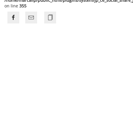
/home/marcalip/public_html/plugins/system/jp_ce_social_share
on line
355