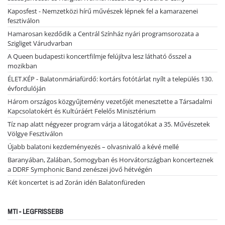
Kaposfest - Nemzetközi hírű művészek lépnek fel a kamarazenei
fesztiválon
Hamarosan kezdődik a Centrál Színház nyári programsorozata a
Szigliget Várudvarban
A Queen budapesti koncertfilmje felújítva lesz látható ősszel a
mozikban
ÉLET.KÉP - Balatonmáriafürdő: kortárs fotótárlat nyílt a település 130.
évfordulóján
Három országos közgyűjtemény vezetőjét menesztette a Társadalmi
Kapcsolatokért és Kultúráért Felelős Minisztérium
Tíz nap alatt négyezer program várja a látogatókat a 35. Művészetek
Völgye Fesztiválon
Újabb balatoni kezdeményezés – olvasnivaló a kévé mellé
Baranyában, Zalában, Somogyban és Horvátországban koncerteznek
a DDRF Symphonic Band zenészei jövő hétvégén
Két koncertet is ad Zorán idén Balatonfüreden
MTI - LEGFRISSEBB