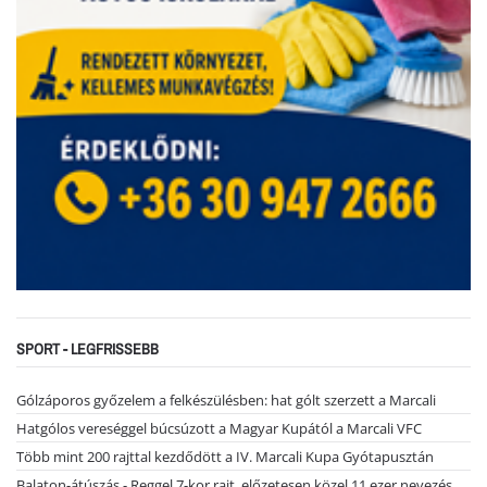
SPORT - LEGFRISSEBB
Gólzáporos győzelem a felkészülésben: hat gólt szerzett a Marcali
Hatgólos vereséggel búcsúzott a Magyar Kupától a Marcali VFC
Több mint 200 rajttal kezdődött a IV. Marcali Kupa Gyótapusztán
Balaton-átúszás - Reggel 7-kor rajt, előzetesen közel 11 ezer nevezés