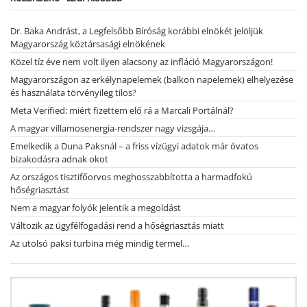
Dr. Baka Andrást, a Legfelsőbb Bíróság korábbi elnökét jelöljük
Magyarország köztársasági elnökének
Közel tíz éve nem volt ilyen alacsony az infláció Magyarországon!
Magyarországon az erkélynapelemek (balkon napelemek) elhelyezése
és használata törvényileg tilos?
Meta Verified: miért fizettem elő rá a Marcali Portálnál?
A magyar villamosenergia-rendszer nagy vizsgája…
Emelkedik a Duna Paksnál – a friss vízügyi adatok már óvatos
bizakodásra adnak okot
Az országos tisztifőorvos meghosszabbította a harmadfokú
hőségriasztást
Nem a magyar folyók jelentik a megoldást
Változik az ügyfélfogadási rend a hőségriasztás miatt
Az utolsó paksi turbina még mindig termel…