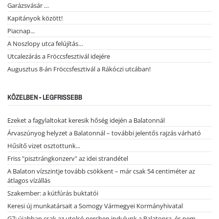
Garázsvásár …
Kapitányok között!
Piacnap...
A Noszlopy utca felújítás…
Utcalezárás a Fröccsfesztivál idejére
Augusztus 8-án Fröccsfesztivál a Rákóczi utcában!
KÖZELBEN - LEGFRISSEBB
Ezeket a fagylaltokat keresik hőség idején a Balatonnál
Árvaszúnyog helyzet a Balatonnál – további jelentős rajzás várható
Hűsítő vizet osztottunk...
Friss "pisztrángkonzerv" az idei strandétel
A Balaton vízszintje tovább csökkent – már csak 54 centiméter az
átlagos vízállás
Szakember: a kútfúrás buktatói
Keresi új munkatársait a Somogy Vármegyei Kormányhivatal
G7: újabban csak az utolsó percben indulunk a Balatonra, és nem