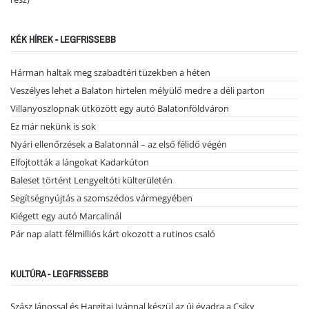
KÉK HÍREK - LEGFRISSEBB
Hárman haltak meg szabadtéri tüzekben a héten
Veszélyes lehet a Balaton hirtelen mélyülő medre a déli parton
Villanyoszlopnak ütközött egy autó Balatonföldváron
Ez már nekünk is sok
Nyári ellenőrzések a Balatonnál – az első félidő végén
Elfojtották a lángokat Kadarkúton
Baleset történt Lengyeltóti külterületén
Segítségnyújtás a szomszédos vármegyében
Kiégett egy autó Marcalinál
Pár nap alatt félmilliós kárt okozott a rutinos csaló
KULTÚRA - LEGFRISSEBB
Szász Jánossal és Hargitai Ivánnal készül az új évadra a Csiky