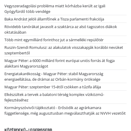
Vegyszeradagolási probléma miatt kórházba került az Igali
Gyógyfürdő több vendége
Baka Andrást jelöli államfőnek a Tisza parlamenti frakciója
Rövidebb tanórákat javasolt a szaktárca az alsó tagozatos diákok
oktatásában
Több mint egymilliárd forinthoz jut a sármelléki repülőtér
Ruszin-Szendi Romulusz: az alakulatok visszakapják korábbi nevüket
szeptembertől
Magyar Péter: a 6000 milliárd forint európai uniós forrás át fogja
alakítani Magyarországot
Energiatakarékosság - Magyar Péter: stabil Magyarország
energiaellátása, de drámai az Orbán-kormány öröksége
Magyar Péter: szeptember 15-étől csökken a tűzifa áfája
Elkészültek a tervek a balatoni térség komplex víziközmű-
fejlesztéséhez
Kormányszóvivői tájékoztató - Erősödik az agrárkamara
függetlensége, még augusztusban megválaszthatják az NVVH vezetőit
KÖZÉRDEKŰ - LEGFRISSEBB