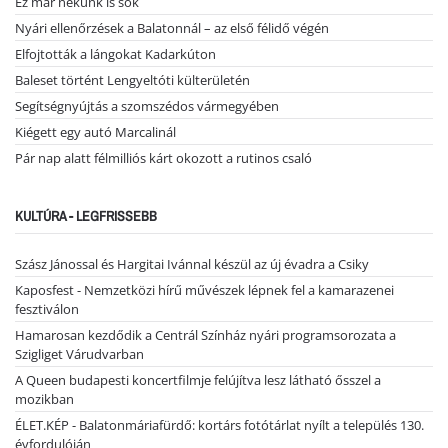
Ez már nekünk is sok
Nyári ellenőrzések a Balatonnál – az első félidő végén
Elfojtották a lángokat Kadarkúton
Baleset történt Lengyeltóti külterületén
Segítségnyújtás a szomszédos vármegyében
Kiégett egy autó Marcalinál
Pár nap alatt félmilliós kárt okozott a rutinos csaló
KULTÚRA - LEGFRISSEBB
Szász Jánossal és Hargitai Ivánnal készül az új évadra a Csiky
Kaposfest - Nemzetközi hírű művészek lépnek fel a kamarazenei
fesztiválon
Hamarosan kezdődik a Centrál Színház nyári programsorozata a
Szigliget Várudvarban
A Queen budapesti koncertfilmje felújítva lesz látható ősszel a
mozikban
ÉLET.KÉP - Balatonmáriafürdő: kortárs fotótárlat nyílt a település 130.
évfordulóján