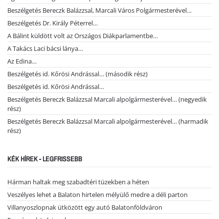
Beszélgetés Bereczk Balázzsal, Marcali Város Polgármesterével…
Beszélgetés Dr. Király Péterrel…
A Bálint küldött volt az Országos Diákparlamentbe…
A Takács Laci bácsi lánya…
Az Edina…
Beszélgetés id. Kőrösi Andrással… (második rész)
Beszélgetés id. Kőrösi Andrással…
Beszélgetés Bereczk Balázzsal Marcali alpolgármesterével… (negyedik
rész)
Beszélgetés Bereczk Balázzsal Marcali alpolgármesterével… (harmadik
rész)
KÉK HÍREK - LEGFRISSEBB
Hárman haltak meg szabadtéri tüzekben a héten
Veszélyes lehet a Balaton hirtelen mélyülő medre a déli parton
Villanyoszlopnak ütközött egy autó Balatonföldváron