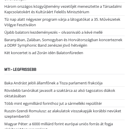
Három országos közgyűjtemény vezetőjét menesztette a Társadalmi
Kapcsolatokért és Kultúráért Felelős Minisztérium
Tíz nap alatt négyezer program várja a látogatókat a 35. Művészetek
Völgye Fesztiválon
Újabb balatoni kezdeményezés – olvasnivaló a kévé mellé
Baranyában, Zalában, Somogyban és Horvátországban koncerteznek
a DDRF Symphonic Band zenészei jövő hétvégén
Két koncertet is ad Zorán idén Balatonfüreden
MTI - LEGFRISSEBB
Baka Andrást jelöli államfőnek a Tisza parlamenti frakciója
Rövidebb tanórákat javasolt a szaktárca az alsó tagozatos diákok
oktatásában
Több mint egymilliárd forinthoz jut a sármelléki repülőtér
Ruszin-Szendi Romulusz: az alakulatok visszakapják korábbi nevüket
szeptembertől
Magyar Péter: a 6000 milliárd forint európai uniós forrás át fogja