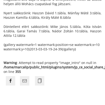
helyen álló Mohács csapatával fog játszani.
Nyert sakkozóink: Haszon Dávid 1.tábla, Mánfay Máté 3.tábla,
Haszon Kamilla 4.tábla, Király Máté 8.tábla
Döntetlent elért sakkozóink: Mike János 5.tábla, Kóta István
6.tábla, Garai Tamás 7.tábla, Nádor Zoltán 10.tábla, Haszon
Attila 12.tábla
{gallery watermark=1 watermark:position=se watermark:x=10
watermark:y=10}2013-03-03-19-24-39{/gallery}
Warning
: Attempt to read property "image_intro" on null in
/home/marcalip/public_html/plugins/system/jp_ce_social_share
on line
355