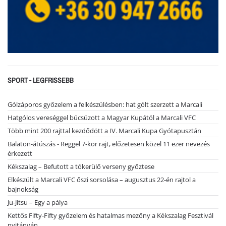
SPORT - LEGFRISSEBB
Gólzáporos győzelem a felkészülésben: hat gólt szerzett a Marcali
Hatgólos vereséggel búcsúzott a Magyar Kupától a Marcali VFC
Több mint 200 rajttal kezdődött a IV. Marcali Kupa Gyótapusztán
Balaton-átúszás - Reggel 7-kor rajt, előzetesen közel 11 ezer nevezés
érkezett
Kékszalag – Befutott a tókerülő verseny győztese
Elkészült a Marcali VFC őszi sorsolása – augusztus 22-én rajtol a
bajnokság
Ju-Jitsu – Egy a pálya
Kettős Fifty-Fifty győzelem és hatalmas mezőny a Kékszalag Fesztivál
nyitányán