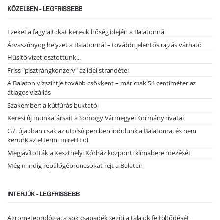
KÖZELBEN - LEGFRISSEBB
Ezeket a fagylaltokat keresik hőség idején a Balatonnál
Árvaszúnyog helyzet a Balatonnál – további jelentős rajzás várható
Hűsítő vizet osztottunk...
Friss "pisztrángkonzerv" az idei strandétel
A Balaton vízszintje tovább csökkent – már csak 54 centiméter az
átlagos vízállás
Szakember: a kútfúrás buktatói
Keresi új munkatársait a Somogy Vármegyei Kormányhivatal
G7: újabban csak az utolsó percben indulunk a Balatonra, és nem
kérünk az éttermi mirelitből
Megjavították a Keszthelyi Kórház központi klímaberendezését
Még mindig repülőgéproncsokat rejt a Balaton
INTERJÚK - LEGFRISSEBB
Agrometeorológia: a sok csapadék segíti a talajok feltöltődését