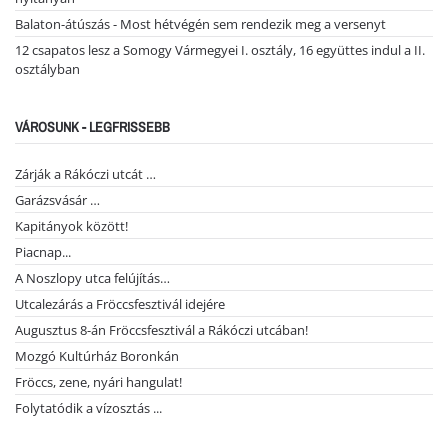
Balaton-átúszás - Most hétvégén sem rendezik meg a versenyt
12 csapatos lesz a Somogy Vármegyei I. osztály, 16 együttes indul a II.
osztályban
VÁROSUNK - LEGFRISSEBB
Zárják a Rákóczi utcát …
Garázsvásár …
Kapitányok között!
Piacnap...
A Noszlopy utca felújítás…
Utcalezárás a Fröccsfesztivál idejére
Augusztus 8-án Fröccsfesztivál a Rákóczi utcában!
Mozgó Kultúrház Boronkán
Fröccs, zene, nyári hangulat!
Folytatódik a vízosztás ...