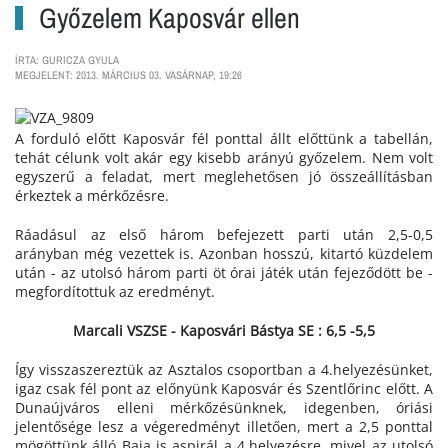
Győzelem Kaposvár ellen
ÍRTA: GURICZA GYULA
MEGJELENT: 2013. MÁRCIUS 03. VASÁRNAP, 19:26
A forduló előtt Kaposvár fél ponttal állt előttünk a tabellán,
tehát célunk volt akár egy kisebb arányú győzelem. Nem volt
egyszerű a feladat, mert meglehetősen jó összeállításban
érkeztek a mérkőzésre.
Ráadásul az első három befejezett parti után 2,5-0,5
arányban még vezettek is. Azonban hosszú, kitartó küzdelem
után - az utolsó három parti öt órai játék után fejeződött be -
megfordítottuk az eredményt.
Marcali VSZSE - Kaposvári Bástya SE : 6,5 -5,5
Így visszaszereztük az Asztalos csoportban a 4.helyezésünket,
igaz csak fél pont az előnyünk Kaposvár és Szentlőrinc előtt. A
Dunaújváros elleni mérkőzésünknek, idegenben, óriási
jelentősége lesz a végeredményt illetően, mert a 2,5 ponttal
mögöttünk álló Baja is aspirál a 4.helyezésre, mivel az utolsó