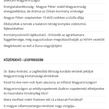
alakítani Magyarországot
Energiatakarékosság - Magyar Péter: stabil Magyarország
energiaellátása, de drámai az Orbán-kormány öröksége
Magyar Péter: szeptember 15-étől csökken a tűzifa áfája
Elkészültek a tervek a balatoni térség komplex víziközmű-
fejlesztéséhez
Kormányszóvivői tájékoztató - Erősödik az agrárkamara
függetlensége, még augusztusban megválaszthatják az NVVH vezetőit
Megérkezett az eső a Duna vízgyűjtőjére
KÖZÉRDEKŰ - LEGFRISSEBB
Dr. Baka Andrást, a Legfelsőbb Bíróság korábbi elnökét jelöljük
Magyarország köztársasági elnökének
Közel tíz éve nem volt ilyen alacsony az infláció Magyarországon!
Magyarországon az erkélynapelemek (balkon napelemek) elhelyezése
és használata törvényileg tilos?
Meta Verified: miért fizettem elő rá a Marcali Portálnál?
A magyar villamosenergia-rendszer nagy vizsgája…