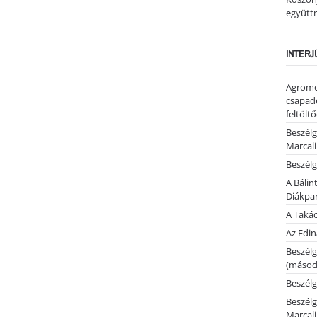
együtt
INTERJ
Agrome
csapadé
feltölt
Beszélg
Marcal
Beszélg
A Bálin
Diákpa
A Takác
Az Edi
Beszélg
(másodi
Beszélg
Beszélg
Marcal