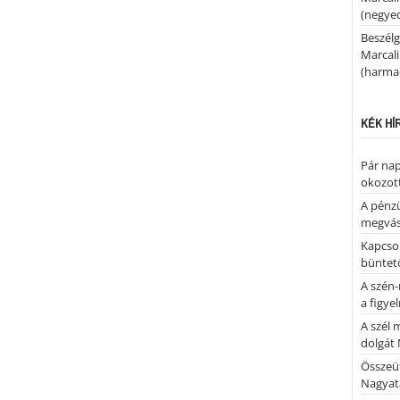
(negyed
Beszélg
Marcal
(harmad
KÉK HÍ
Pár nap 
okozott
A pénz
megvás
Kapcsol
büntető
A szén-
a figye
A szél 
dolgát 
Összeü
Nagya