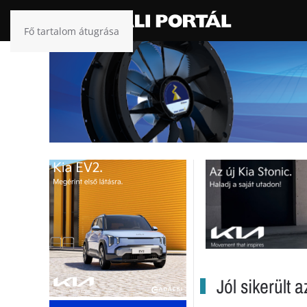
Fő tartalom átugrása
Jól sikerült 