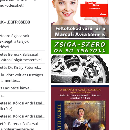
működésüket!
ÚK - LEGFRISSEBB
teorológia: a sok
k segíti a talajok
ődését
etés Bereczk Balázzsal,
i Város Polgármesterével…
etés Dr. Király Péterrel…
t küldött volt az Országos
rlamentbe…
s Laci bácsi lánya…
na…
etés id. Kőrösi Andrással…
k rész)
etés id. Kőrösi Andrással…
etés Bereczk Balázzsal
i alpolgármesterével…