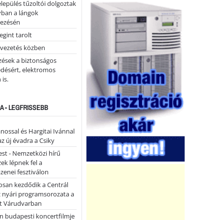
lepülés tűzoltói dolgoztak
yban a lángok
ezésén
gint tarolt
 vezetés közben
zések a biztonságos
désért, elektromos
 is.
A - LEGFRISSEBB
ánossal és Hargitai Ivánnal
az új évadra a Csiky
st - Nemzetközi hírű
k lépnek fel a
enei fesztiválon
san kezdődik a Centrál
z nyári programsorozata a
et Várudvarban
n budapesti koncertfilmje