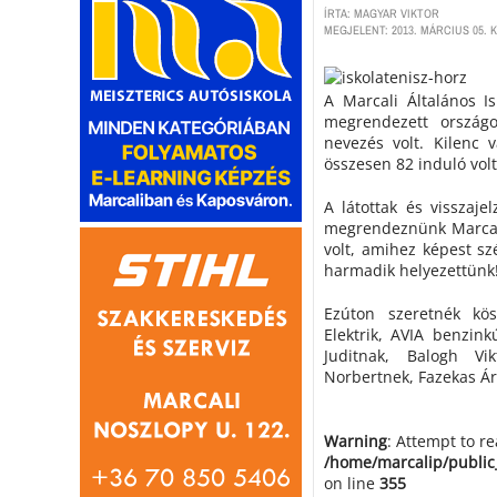
ÍRTA: MAGYAR VIKTOR
MEGJELENT: 2013. MÁRCIUS 05. K
A Marcali Általános I
megrendezett ország
nevezés volt. Kilenc 
összesen 82 induló vol
A látottak és visszaje
megrendeznünk Marcali
volt, amihez képest sz
harmadik helyezettünk
Ezúton szeretnék kö
Elektrik, AVIA benzin
Juditnak, Balogh Vik
Norbertnek, Fazekas Ár
Warning
: Attempt to r
/home/marcalip/public
on line
355