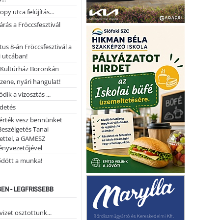
opy utca felújítás…
árás a Fröccsfesztivál
us 8-án Fröccsfesztivál a
 utcában!
Kultúrház Boronkán
 zene, nyári hangulat!
dik a vízosztás ...
rdetés
 érték vesz bennünket
Beszélgetés Tanai
ettel, a GAMESZ
ényvezetőjével
ődött a munka!
EN - LEGFRISSEBB
vizet osztottunk...