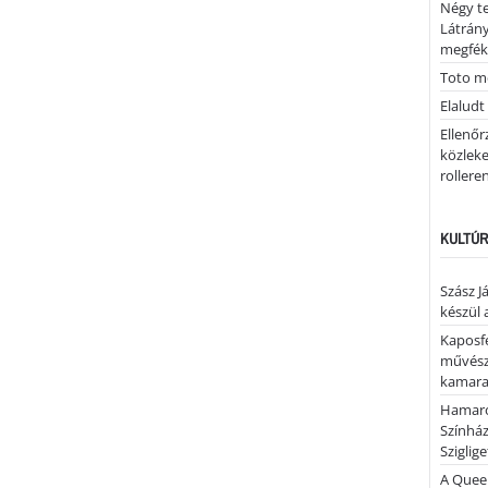
Négy te
Látrán
megfék
Toto me
Elaludt
Ellenőr
közleke
rolleren
KULTÚR
Szász J
készül 
Kaposfe
művésze
kamaraz
Hamaro
Színhá
Sziglig
A Quee