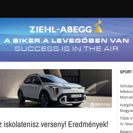
SPORT 
Gólzáp
felkész
Marcali
Hatgólo
Magyar
Több mi
az iskolatenisz verseny! Eredmények!
IV. Mar
Balaton