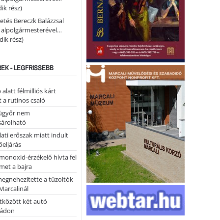
ik rész)
etés Bereczk Balázzsal
i alpolgármesterével…
ik rész)
REK - LEGFRISSEBB
alatt félmilliós kárt
 a rutinos csaló
ügyőr nem
árolható
ati erőszak miatt indult
eljárás
monoxid-érzékelő hívta fel
lmet a bajra
megnehezítette a tűzoltók
Marcalinál
tközött két autó
tádon