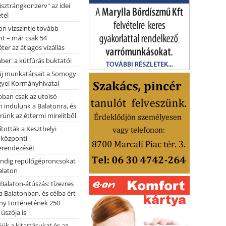
pisztrángkonzerv" az idei
tel
on vízszintje tovább
t – már csak 54
ter az átlagos vízállás
er: a kútfúrás buktatói
 új munkatársait a Somogy
yei Kormányhivatal
bban csak az utolsó
 indulunk a Balatonra, és
ünk az éttermi mirelitből
tották a Keszthelyi
 központi
erendezését
ndig repülőgéproncsokat
Balaton
l Balaton-átúszás: tízezres
 Balatonban, és célba ért
ny történetének 250
 úszója is
ük a kitartásukat és az