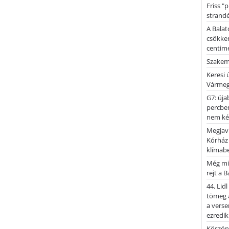
Friss "
strandé
A Balat
csökken
centimé
Szakemb
Keresi
Vármeg
G7: úja
percben
nem kér
Megjaví
Kórház
klímab
Még mi
rejt a 
44. Lid
tömeg a
a verse
ezredik
Köszönj