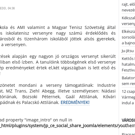
rajt, e
EDD, 04:36
nevezés
Kékszal
versen
skola és AMI valamint a Magyar Tenisz Szövetség által
Elkészü
os iskolatenisz versenyre nagy számú érdeklődés és
sorsolá
városból és tizenhárom iskolából jöttek alsós gyerekek,
a bajn
t a versenyen.
Ju-Jitsu
lzések alapján egy nagyon jó országos versenyt sikerült
Kettős 
ban első ízben. A tanulóink többségének első versenye
hatalm
ép eredményeket értek el,két vigaszágban is lett első és
Fesztiv
!
Balato
sem re
szönetet mondani a verseny támogatóinak: Industrie
kút, MZ Trans, Ziehl Abegg, illetve személyesen: Nádasi
12 csap
tóriának, Bozsoki Péternek, Gaál Attilának, Kővári
Vármegy
pádnak és Palacskó Attilának.
EREDMÉNYEK!
indul a
ead property "image_intro" on null in
VÁROSU
_html/plugins/system/jp_ce_social_share_joomla/elements/yoothe
Piacnap