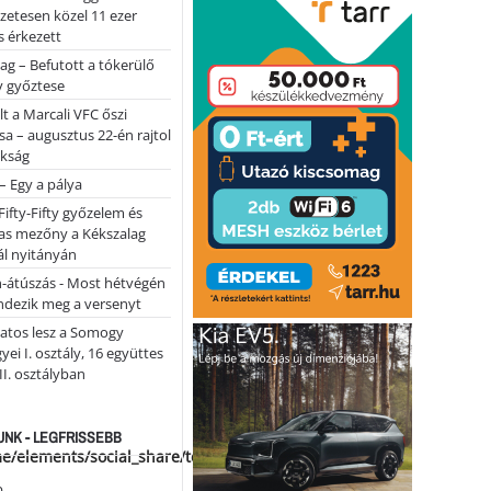
lőzetesen közel 11 ezer
 érkezett
ag – Befutott a tókerülő
y győztese
lt a Marcali VFC őszi
sa – augusztus 22-én rajtol
okság
 – Egy a pálya
Fifty-Fifty győzelem és
as mezőny a Kékszalag
ál nyitányán
n-átúszás - Most hétvégén
ndezik meg a versenyt
atos lesz a Somogy
ei I. osztály, 16 együttes
 II. osztályban
NK - LEGFRISSEBB
me/elements/social_share/templates/template.php
...