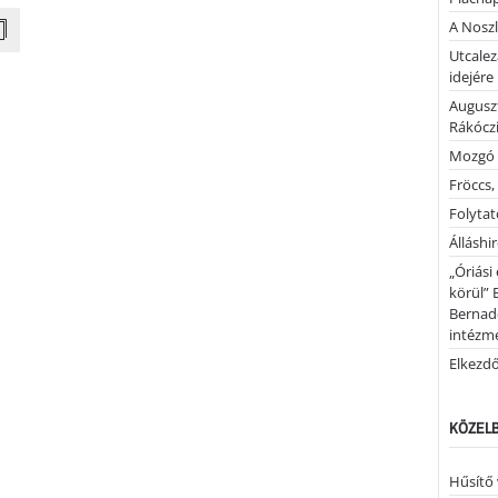
A Noszl
Utcalez
idejére
Auguszt
Rákóczi
Mozgó 
Fröccs,
Folytató
Álláshi
„Óriási
körül” 
Bernad
intézm
Elkezd
KÖZELB
Hűsítő 