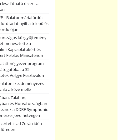
a lesz látható ősszel a
ban
P - Balatonmáriafürdő:
 fotótárlat nyílt a település
fordulóján
országos közgyűjtemény
ét menesztette a
lmi Kapcsolatokért és
ért Felelős Minisztérium
 alatt négyezer program
 látogatókat a 35.
etek Völgye Fesztiválon
balatoni kezdeményezés –
való a kévé mellé
ában, Zalában,
ban és Horvátországban
teznek a DDRF Symphonic
enészei jövő hétvégén
certet is ad Zorán idén
nfüreden