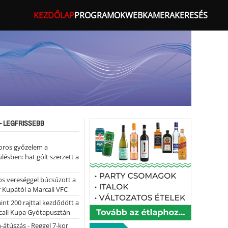
KEZDŐLAP
PROGRAMOK
WEBKAMERA
KERESÉS
- LEGFRISSEBB
oros győzelem a
ülésben: hat gólt szerzett a
s vereséggel búcsúzott a
 Kupától a Marcali VFC
nt 200 rajttal kezdődött a
cali Kupa Gyótapusztán
-átúszás - Reggel 7-kor