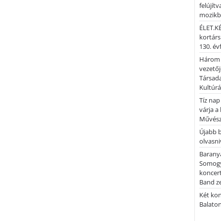
felújítv
mozik
ÉLET.KÉ
kortárs
130. év
Három 
vezetőj
Társada
Kultúrá
Tíz nap
várja a
Művész
Újabb 
olvasni
Barany
Somogy
koncer
Band z
Két kon
Balato