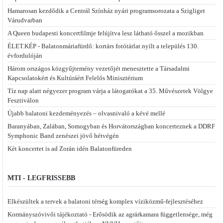
Hamarosan kezdődik a Centrál Színház nyári programsorozata a Szigliget
Várudvarban
A Queen budapesti koncertfilmje felújítva lesz látható ősszel a mozikban
ÉLET.KÉP - Balatonmáriafürdő: kortárs fotótárlat nyílt a település 130.
évfordulóján
Három országos közgyűjtemény vezetőjét menesztette a Társadalmi
Kapcsolatokért és Kultúráért Felelős Minisztérium
Tíz nap alatt négyezer program várja a látogatókat a 35. Művészetek Völgye
Fesztiválon
Újabb balatoni kezdeményezés – olvasnivaló a kévé mellé
Baranyában, Zalában, Somogyban és Horvátországban koncerteznek a DDRF
Symphonic Band zenészei jövő hétvégén
Két koncertet is ad Zorán idén Balatonfüreden
MTI - LEGFRISSEBB
Elkészültek a tervek a balatoni térség komplex víziközmű-fejlesztéséhez
Kormányszóvivői tájékoztató - Erősödik az agrárkamara függetlensége, még