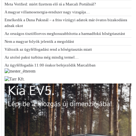
Meta Verified: miért fizettem elő rá a Marcali Portálnál?
A magyar villamosenergia-rendszer nagy vizsgája…
Emelkedik a Duna Paksnál – a friss vízügyi adatok már óvatos bizakodásra
adnak okot
Az országos tisztifőorvos meghosszabbította a harmadfokú hőségriasztást
Nem a magyar folyók jelentik a megoldást
Változik az ügyfélfogadási rend a hőségriasztás miatt
Az utolsó paksi turbina még mindig termel…
Az ügyfélfogadás 11:00 órakor befejeződik Marcaliban