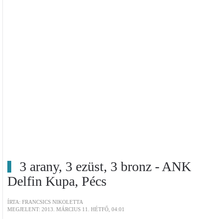
3 arany, 3 ezüst, 3 bronz - ANK
Delfin Kupa, Pécs
ÍRTA: FRANCSICS NIKOLETTA
MEGJELENT: 2013. MÁRCIUS 11. HÉTFŐ, 04:01