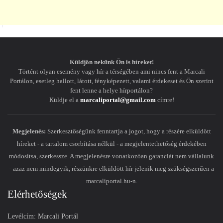
Küldjön nekünk Ön is híreket!
Történt olyan esemény vagy hír a térségében ami nincs fent a Marcali
Portálon, esetleg hallott, látott, fényképezett, valami érdekeset és Ön szerint
fent lenne a helye hírportálon?
Küldje el a
marcaliportal@gmail.com
címre!
Megjelenés:
Szerkesztőségünk fenntartja a jogot, hogy a részére elküldött
híreket - a tartalom csorbítása nélkül - a megjelentethetőség érdekében
módosítsa, szerkessze. A megjelenésre vonatkozóan garanciát nem vállalunk
- azaz nem mindegyik, részünkre elküldött hír jelenik meg szükségszerűen a
marcaliportal.hu-n.
Elérhetőségek
Levélcím: Marcali Portál