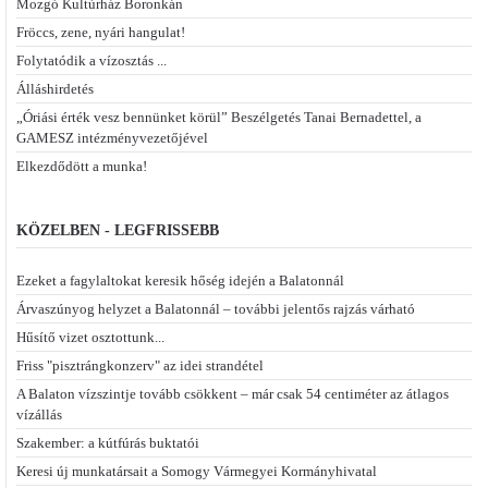
Mozgó Kultúrház Boronkán
Fröccs, zene, nyári hangulat!
Folytatódik a vízosztás ...
Álláshirdetés
„Óriási érték vesz bennünket körül” Beszélgetés Tanai Bernadettel, a
GAMESZ intézményvezetőjével
Elkezdődött a munka!
KÖZELBEN - LEGFRISSEBB
Ezeket a fagylaltokat keresik hőség idején a Balatonnál
Árvaszúnyog helyzet a Balatonnál – további jelentős rajzás várható
Hűsítő vizet osztottunk...
Friss "pisztrángkonzerv" az idei strandétel
A Balaton vízszintje tovább csökkent – már csak 54 centiméter az átlagos
vízállás
Szakember: a kútfúrás buktatói
Keresi új munkatársait a Somogy Vármegyei Kormányhivatal