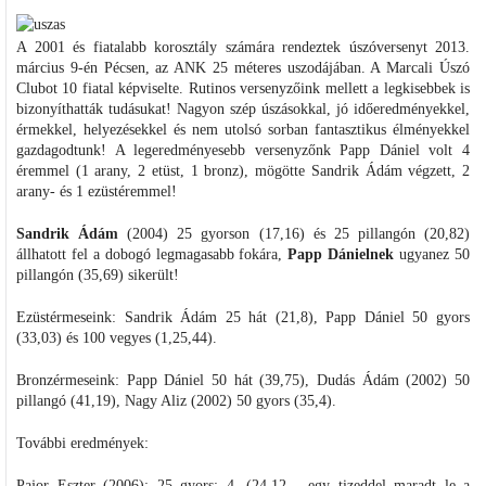
A 2001 és fiatalabb korosztály számára rendeztek úszóversenyt 2013.
március 9-én Pécsen, az ANK 25 méteres uszodájában. A Marcali Úszó
Clubot 10 fiatal képviselte. Rutinos versenyzőink mellett a legkisebbek is
bizonyíthatták tudásukat! Nagyon szép úszásokkal, jó időeredményekkel,
érmekkel, helyezésekkel és nem utolsó sorban fantasztikus élményekkel
gazdagodtunk! A legeredményesebb versenyzőnk Papp Dániel volt 4
éremmel (1 arany, 2 etüst, 1 bronz), mögötte Sandrik Ádám végzett, 2
arany- és 1 ezüstéremmel!
Sandrik Ádám
(2004) 25 gyorson (17,16) és 25 pillangón (20,82)
állhatott fel a dobogó legmagasabb fokára,
Papp Dánielnek
ugyanez 50
pillangón (35,69) sikerült!
Ezüstérmeseink: Sandrik Ádám 25 hát (21,8), Papp Dániel 50 gyors
(33,03) és 100 vegyes (1,25,44).
Bronzérmeseink: Papp Dániel 50 hát (39,75), Dudás Ádám (2002) 50
pillangó (41,19), Nagy Aliz (2002) 50 gyors (35,4).
További eredmények:
Pajor Eszter (2006): 25 gyors: 4. (24,12 - egy tizeddel maradt le a