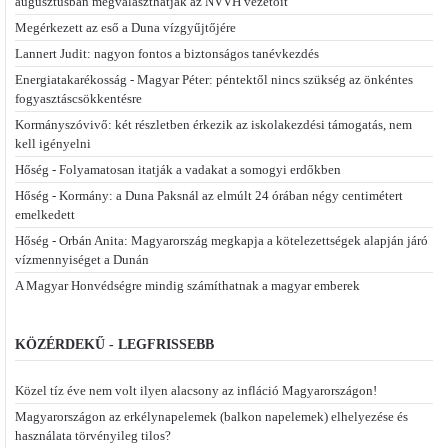
augusztusban megválaszthatják az NVVH vezetőit
Megérkezett az eső a Duna vízgyűjtőjére
Lannert Judit: nagyon fontos a biztonságos tanévkezdés
Energiatakarékosság - Magyar Péter: péntektől nincs szükség az önkéntes
fogyasztáscsökkentésre
Kormányszóvivő: két részletben érkezik az iskolakezdési támogatás, nem
kell igényelni
Hőség - Folyamatosan itatják a vadakat a somogyi erdőkben
Hőség - Kormány: a Duna Paksnál az elmúlt 24 órában négy centimétert
emelkedett
Hőség - Orbán Anita: Magyarország megkapja a kötelezettségek alapján járó
vízmennyiséget a Dunán
A Magyar Honvédségre mindig számíthatnak a magyar emberek
KÖZÉRDEKŰ - LEGFRISSEBB
Közel tíz éve nem volt ilyen alacsony az infláció Magyarországon!
Magyarországon az erkélynapelemek (balkon napelemek) elhelyezése és
használata törvényileg tilos?