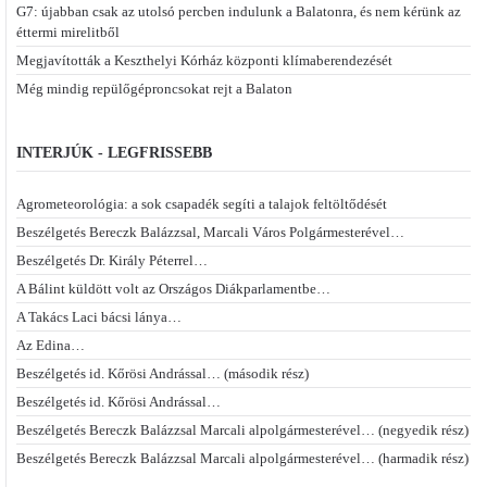
G7: újabban csak az utolsó percben indulunk a Balatonra, és nem kérünk az
éttermi mirelitből
Megjavították a Keszthelyi Kórház központi klímaberendezését
Még mindig repülőgéproncsokat rejt a Balaton
INTERJÚK - LEGFRISSEBB
Agrometeorológia: a sok csapadék segíti a talajok feltöltődését
Beszélgetés Bereczk Balázzsal, Marcali Város Polgármesterével…
Beszélgetés Dr. Király Péterrel…
A Bálint küldött volt az Országos Diákparlamentbe…
A Takács Laci bácsi lánya…
Az Edina…
Beszélgetés id. Kőrösi Andrással… (második rész)
Beszélgetés id. Kőrösi Andrással…
Beszélgetés Bereczk Balázzsal Marcali alpolgármesterével… (negyedik rész)
Beszélgetés Bereczk Balázzsal Marcali alpolgármesterével… (harmadik rész)