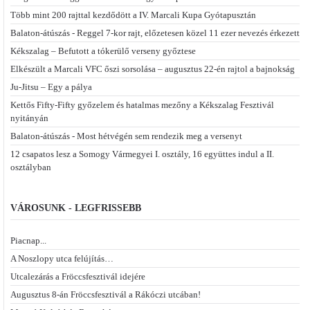
Több mint 200 rajttal kezdődött a IV. Marcali Kupa Gyótapusztán
Balaton-átúszás - Reggel 7-kor rajt, előzetesen közel 11 ezer nevezés érkezett
Kékszalag – Befutott a tókerülő verseny győztese
Elkészült a Marcali VFC őszi sorsolása – augusztus 22-én rajtol a bajnokság
Ju-Jitsu – Egy a pálya
Kettős Fifty-Fifty győzelem és hatalmas mezőny a Kékszalag Fesztivál
nyitányán
Balaton-átúszás - Most hétvégén sem rendezik meg a versenyt
12 csapatos lesz a Somogy Vármegyei I. osztály, 16 együttes indul a II.
osztályban
VÁROSUNK - LEGFRISSEBB
Piacnap...
A Noszlopy utca felújítás…
Utcalezárás a Fröccsfesztivál idejére
Augusztus 8-án Fröccsfesztivál a Rákóczi utcában!