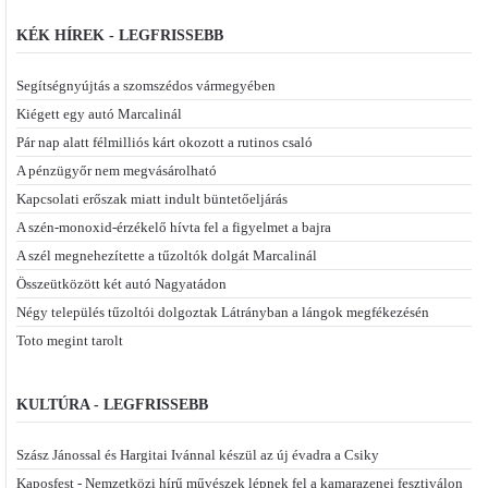
KÉK HÍREK - LEGFRISSEBB
Segítségnyújtás a szomszédos vármegyében
Kiégett egy autó Marcalinál
Pár nap alatt félmilliós kárt okozott a rutinos csaló
A pénzügyőr nem megvásárolható
Kapcsolati erőszak miatt indult büntetőeljárás
A szén-monoxid-érzékelő hívta fel a figyelmet a bajra
A szél megnehezítette a tűzoltók dolgát Marcalinál
Összeütközött két autó Nagyatádon
Négy település tűzoltói dolgoztak Látrányban a lángok megfékezésén
Toto megint tarolt
KULTÚRA - LEGFRISSEBB
Szász Jánossal és Hargitai Ivánnal készül az új évadra a Csiky
Kaposfest - Nemzetközi hírű művészek lépnek fel a kamarazenei fesztiválon