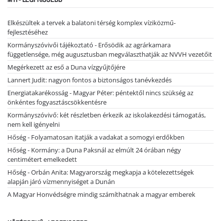
Elkészültek a tervek a balatoni térség komplex víziközmű-
fejlesztéséhez
Kormányszóvivői tájékoztató - Erősödik az agrárkamara
függetlensége, még augusztusban megválaszthatják az NVVH vezetőit
Megérkezett az eső a Duna vízgyűjtőjére
Lannert Judit: nagyon fontos a biztonságos tanévkezdés
Energiatakarékosság - Magyar Péter: péntektől nincs szükség az
önkéntes fogyasztáscsökkentésre
Kormányszóvivő: két részletben érkezik az iskolakezdési támogatás,
nem kell igényelni
Hőség - Folyamatosan itatják a vadakat a somogyi erdőkben
Hőség - Kormány: a Duna Paksnál az elmúlt 24 órában négy
centimétert emelkedett
Hőség - Orbán Anita: Magyarország megkapja a kötelezettségek
alapján járó vízmennyiséget a Dunán
A Magyar Honvédségre mindig számíthatnak a magyar emberek