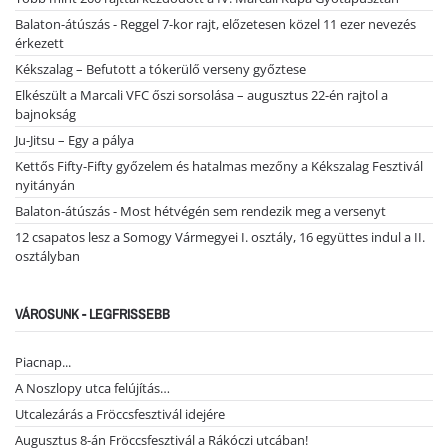
Balaton-átúszás - Reggel 7-kor rajt, előzetesen közel 11 ezer nevezés
érkezett
Kékszalag – Befutott a tókerülő verseny győztese
Elkészült a Marcali VFC őszi sorsolása – augusztus 22-én rajtol a
bajnokság
Ju-Jitsu – Egy a pálya
Kettős Fifty-Fifty győzelem és hatalmas mezőny a Kékszalag Fesztivál
nyitányán
Balaton-átúszás - Most hétvégén sem rendezik meg a versenyt
12 csapatos lesz a Somogy Vármegyei I. osztály, 16 együttes indul a II.
osztályban
VÁROSUNK - LEGFRISSEBB
Piacnap...
A Noszlopy utca felújítás…
Utcalezárás a Fröccsfesztivál idejére
Augusztus 8-án Fröccsfesztivál a Rákóczi utcában!