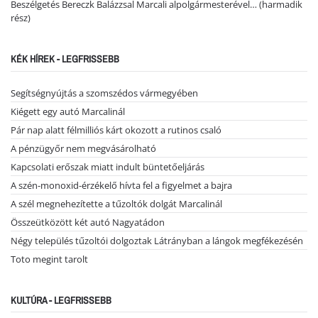
Beszélgetés Bereczk Balázzsal Marcali alpolgármesterével… (harmadik
rész)
KÉK HÍREK - LEGFRISSEBB
Segítségnyújtás a szomszédos vármegyében
Kiégett egy autó Marcalinál
Pár nap alatt félmilliós kárt okozott a rutinos csaló
A pénzügyőr nem megvásárolható
Kapcsolati erőszak miatt indult büntetőeljárás
A szén-monoxid-érzékelő hívta fel a figyelmet a bajra
A szél megnehezítette a tűzoltók dolgát Marcalinál
Összeütközött két autó Nagyatádon
Négy település tűzoltói dolgoztak Látrányban a lángok megfékezésén
Toto megint tarolt
KULTÚRA - LEGFRISSEBB