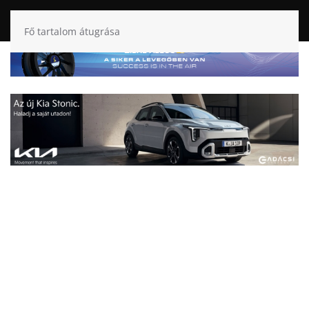
Fő tartalom átugrása