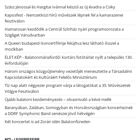
Szász Jánossal és Hargitai Ivánnal készül az új évadra a Csiky
Kaposfest - Nemzetközi hírű művészek lépnek fel a kamarazenei
fesztiválon
Hamarosan kezdődik a Centrál Színház nyári programsorozata a
Szigliget Várudvarban
A Queen budapesti koncertfilmje felújítva lesz látható ősszel a
mozikban
ÉLET.KÉP - Balatonmáriafürdő: kortárs fotótárlat nyílt a település 130.
évfordulóján
Három országos közgyűjtemény vezetőjét menesztette a Társadalmi
Kapcsolatokért és Kultúráért Felelős Minisztérium
Tíz nap alatt négyezer program várja a látogatókat a 35. Művészetek
Völgye Fesztiválon
Újabb balatoni kezdeményezés – olvasnivaló a kévé mellé
Baranyában, Zalában, Somogyban és Horvátországban koncerteznek
a DDRF Symphonic Band zenészei jövő hétvégén
Két koncertet is ad Zorán idén Balatonfüreden
MTI - LEGFRISSEBB