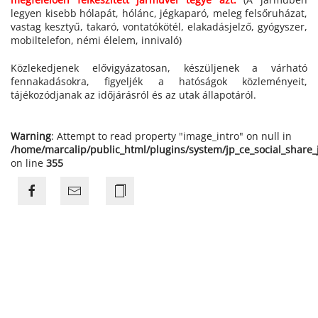
legyen kisebb hólapát, hólánc, jégkaparó, meleg felsőruházat,
vastag kesztyű, takaró, vontatókötél, elakadásjelző, gyógyszer,
mobiltelefon, némi élelem, innivaló)
Közlekedjenek elővigyázatosan, készüljenek a várható
fennakadásokra, figyeljék a hatóságok közleményeit,
tájékozódjanak az időjárásról és az utak állapotáról.
Warning
: Attempt to read property "image_intro" on null in
/home/marcalip/public_html/plugins/system/jp_ce_social_share
on line
355