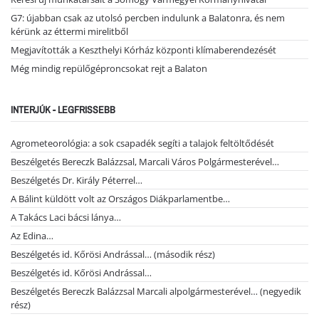
G7: újabban csak az utolsó percben indulunk a Balatonra, és nem
kérünk az éttermi mirelitből
Megjavították a Keszthelyi Kórház központi klímaberendezését
Még mindig repülőgéproncsokat rejt a Balaton
INTERJÚK - LEGFRISSEBB
Agrometeorológia: a sok csapadék segíti a talajok feltöltődését
Beszélgetés Bereczk Balázzsal, Marcali Város Polgármesterével…
Beszélgetés Dr. Király Péterrel…
A Bálint küldött volt az Országos Diákparlamentbe…
A Takács Laci bácsi lánya…
Az Edina…
Beszélgetés id. Kőrösi Andrással… (második rész)
Beszélgetés id. Kőrösi Andrással…
Beszélgetés Bereczk Balázzsal Marcali alpolgármesterével… (negyedik
rész)