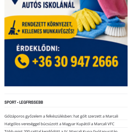
SPORT - LEGFRISSEBB
Gólzáporos győzelem a felkészülésben: hat gólt szerzett a Marcali
Hatgólos vereséggel búcsúzott a Magyar Kupától a Marcali VFC
Több mint 200 rajttal kezdődött a IV. Marcali Kupa Gyótapusztán