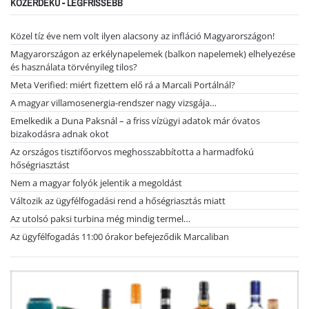
KÖZÉRDEKŰ - LEGFRISSEBB
Közel tíz éve nem volt ilyen alacsony az infláció Magyarországon!
Magyarországon az erkélynapelemek (balkon napelemek) elhelyezése
és használata törvényileg tilos?
Meta Verified: miért fizettem elő rá a Marcali Portálnál?
A magyar villamosenergia-rendszer nagy vizsgája…
Emelkedik a Duna Paksnál – a friss vízügyi adatok már óvatos
bizakodásra adnak okot
Az országos tisztifőorvos meghosszabbította a harmadfokú
hőségriasztást
Nem a magyar folyók jelentik a megoldást
Változik az ügyfélfogadási rend a hőségriasztás miatt
Az utolsó paksi turbina még mindig termel…
Az ügyfélfogadás 11:00 órakor befejeződik Marcaliban