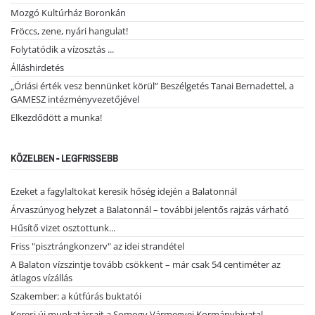
Mozgó Kultúrház Boronkán
Fröccs, zene, nyári hangulat!
Folytatódik a vízosztás ...
Álláshirdetés
„Óriási érték vesz bennünket körül” Beszélgetés Tanai Bernadettel, a
GAMESZ intézményvezetőjével
Elkezdődött a munka!
KÖZELBEN - LEGFRISSEBB
Ezeket a fagylaltokat keresik hőség idején a Balatonnál
Árvaszúnyog helyzet a Balatonnál – további jelentős rajzás várható
Hűsítő vizet osztottunk...
Friss "pisztrángkonzerv" az idei strandétel
A Balaton vízszintje tovább csökkent – már csak 54 centiméter az
átlagos vízállás
Szakember: a kútfúrás buktatói
Keresi új munkatársait a Somogy Vármegyei Kormányhivatal