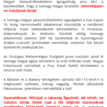
Megyei Katasztrófavédelemi Igazgatóság arra kéri a
közlekedőket, hogy a Somogy megye területén
semmiképpen
ne induljanak útnak!
A Somogy megyei katasztrófavédelmi egységeket a mai napon
16 óráig harminckettő alkalommal riasztották a rendkívüli
időjárás miatt bekövetkezett káresetekhez. A hivatásos,
önkormányzati és önkéntes tűzoltók eddig tizenegy
alkalommal úttestre dőlt fát távolítottak el, tizennégyszer
árokba csúszott járműveket mentettek, valamint hét közúti
balesetnél avatkoztak be.
Az Országos Meteorológiai Szolgálat piros riasztást adott ki
Somogy megye egész területére az erős hófúvás miatt. Magas
hótorlaszok várhatóak a friss hóval fedett területeken a
viharos szél miatt.
A Balaton és a Bakony térségében várható 100-110 km/h-t is
meghaladó széllökés holnap reggelig. Péntek délutántól
fokozatosan, jelentősen mérséklődik a szél.
Nyomatékosan felhívjuk a lakosság figyelmét, aki teheti, ne
induljon útnak, illetve csak a téli időjárási viszonyoknak
megfelelően felkészített járművel tegye azt.
(A járműben