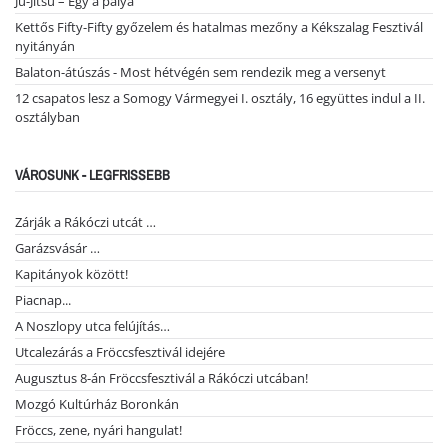
Ju-Jitsu – Egy a pálya
Kettős Fifty-Fifty győzelem és hatalmas mezőny a Kékszalag Fesztivál
nyitányán
Balaton-átúszás - Most hétvégén sem rendezik meg a versenyt
12 csapatos lesz a Somogy Vármegyei I. osztály, 16 együttes indul a II.
osztályban
VÁROSUNK - LEGFRISSEBB
Zárják a Rákóczi utcát …
Garázsvásár …
Kapitányok között!
Piacnap...
A Noszlopy utca felújítás…
Utcalezárás a Fröccsfesztivál idejére
Augusztus 8-án Fröccsfesztivál a Rákóczi utcában!
Mozgó Kultúrház Boronkán
Fröccs, zene, nyári hangulat!