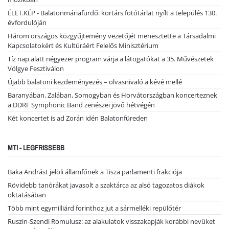
ÉLET.KÉP - Balatonmáriafürdő: kortárs fotótárlat nyílt a település 130.
évfordulóján
Három országos közgyűjtemény vezetőjét menesztette a Társadalmi
Kapcsolatokért és Kultúráért Felelős Minisztérium
Tíz nap alatt négyezer program várja a látogatókat a 35. Művészetek
Völgye Fesztiválon
Újabb balatoni kezdeményezés – olvasnivaló a kévé mellé
Baranyában, Zalában, Somogyban és Horvátországban koncerteznek
a DDRF Symphonic Band zenészei jövő hétvégén
Két koncertet is ad Zorán idén Balatonfüreden
MTI - LEGFRISSEBB
Baka Andrást jelöli államfőnek a Tisza parlamenti frakciója
Rövidebb tanórákat javasolt a szaktárca az alsó tagozatos diákok
oktatásában
Több mint egymilliárd forinthoz jut a sármelléki repülőtér
Ruszin-Szendi Romulusz: az alakulatok visszakapják korábbi nevüket