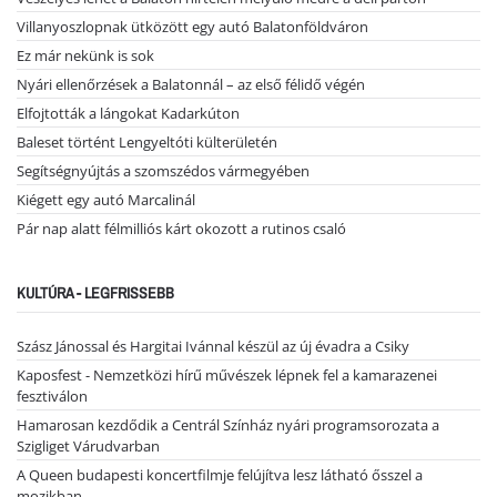
Villanyoszlopnak ütközött egy autó Balatonföldváron
Ez már nekünk is sok
Nyári ellenőrzések a Balatonnál – az első félidő végén
Elfojtották a lángokat Kadarkúton
Baleset történt Lengyeltóti külterületén
Segítségnyújtás a szomszédos vármegyében
Kiégett egy autó Marcalinál
Pár nap alatt félmilliós kárt okozott a rutinos csaló
KULTÚRA - LEGFRISSEBB
Szász Jánossal és Hargitai Ivánnal készül az új évadra a Csiky
Kaposfest - Nemzetközi hírű művészek lépnek fel a kamarazenei
fesztiválon
Hamarosan kezdődik a Centrál Színház nyári programsorozata a
Szigliget Várudvarban
A Queen budapesti koncertfilmje felújítva lesz látható ősszel a
mozikban