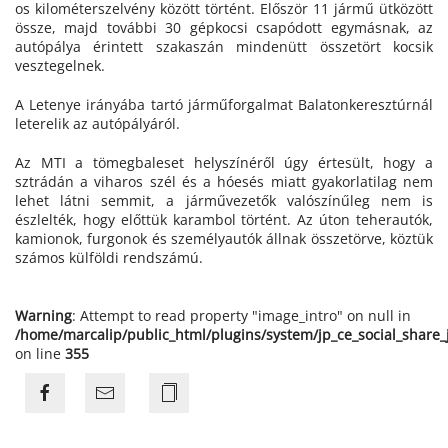
os kilométerszelvény között történt. Először 11 jármű ütközött
össze, majd további 30 gépkocsi csapódott egymásnak, az
autópálya érintett szakaszán mindenütt összetört kocsik
vesztegelnek.
A Letenye irányába tartó járműforgalmat Balatonkeresztúrnál
leterelik az autópályáról.
Az MTI a tömegbaleset helyszínéről úgy értesült, hogy a
sztrádán a viharos szél és a hóesés miatt gyakorlatilag nem
lehet látni semmit, a járművezetők valószínűleg nem is
észlelték, hogy előttük karambol történt. Az úton teherautók,
kamionok, furgonok és személyautók állnak összetörve, köztük
számos külföldi rendszámú.
Warning
: Attempt to read property "image_intro" on null in
/home/marcalip/public_html/plugins/system/jp_ce_social_share
on line
355