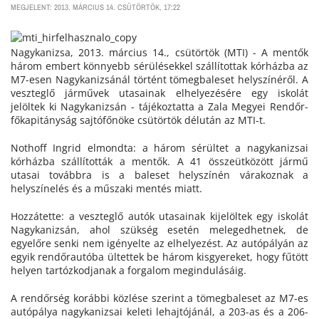
MEGJELENT: 2013. MÁRCIUS 14. CSÜTÖRTÖK, 17:22
Nagykanizsa, 2013. március 14., csütörtök (MTI) - A mentők
három embert könnyebb sérülésekkel szállítottak kórházba az
M7-esen Nagykanizsánál történt tömegbaleset helyszínéről. A
veszteglő járművek utasainak elhelyezésére egy iskolát
jelöltek ki Nagykanizsán - tájékoztatta a Zala Megyei Rendőr-
főkapitányság sajtófőnöke csütörtök délután az MTI-t.
Nothoff Ingrid elmondta: a három sérültet a nagykanizsai
kórházba szállították a mentők. A 41 összeütközött jármű
utasai továbbra is a baleset helyszínén várakoznak a
helyszínelés és a műszaki mentés miatt.
Hozzátette: a veszteglő autók utasainak kijelöltek egy iskolát
Nagykanizsán, ahol szükség esetén melegedhetnek, de
egyelőre senki nem igényelte az elhelyezést. Az autópályán az
egyik rendőrautóba ültettek be három kisgyereket, hogy fűtött
helyen tartózkodjanak a forgalom megindulásáig.
A rendőrség korábbi közlése szerint a tömegbaleset az M7-es
autópálya nagykanizsai keleti lehajtójánál, a 203-as és a 206-