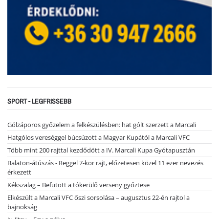
SPORT - LEGFRISSEBB
Gólzáporos győzelem a felkészülésben: hat gólt szerzett a Marcali
Hatgólos vereséggel búcsúzott a Magyar Kupától a Marcali VFC
Több mint 200 rajttal kezdődött a IV. Marcali Kupa Gyótapusztán
Balaton-átúszás - Reggel 7-kor rajt, előzetesen közel 11 ezer nevezés
érkezett
Kékszalag – Befutott a tókerülő verseny győztese
Elkészült a Marcali VFC őszi sorsolása – augusztus 22-én rajtol a
bajnokság