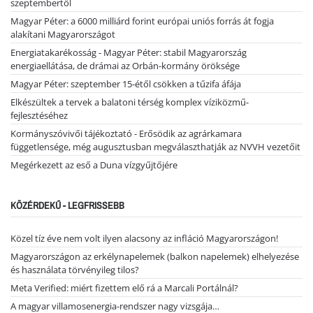
szeptembertől
Magyar Péter: a 6000 milliárd forint európai uniós forrás át fogja
alakítani Magyarországot
Energiatakarékosság - Magyar Péter: stabil Magyarország
energiaellátása, de drámai az Orbán-kormány öröksége
Magyar Péter: szeptember 15-étől csökken a tűzifa áfája
Elkészültek a tervek a balatoni térség komplex víziközmű-
fejlesztéséhez
Kormányszóvivői tájékoztató - Erősödik az agrárkamara
függetlensége, még augusztusban megválaszthatják az NVVH vezetőit
Megérkezett az eső a Duna vízgyűjtőjére
KÖZÉRDEKŰ - LEGFRISSEBB
Közel tíz éve nem volt ilyen alacsony az infláció Magyarországon!
Magyarországon az erkélynapelemek (balkon napelemek) elhelyezése
és használata törvényileg tilos?
Meta Verified: miért fizettem elő rá a Marcali Portálnál?
A magyar villamosenergia-rendszer nagy vizsgája…