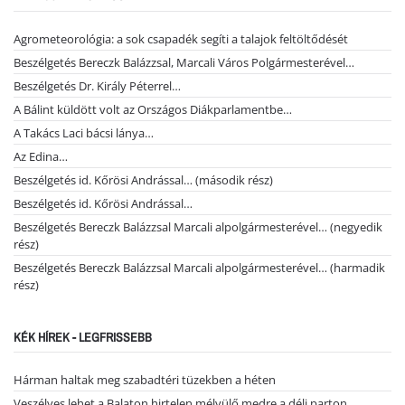
Agrometeorológia: a sok csapadék segíti a talajok feltöltődését
Beszélgetés Bereczk Balázzsal, Marcali Város Polgármesterével…
Beszélgetés Dr. Király Péterrel…
A Bálint küldött volt az Országos Diákparlamentbe…
A Takács Laci bácsi lánya…
Az Edina…
Beszélgetés id. Kőrösi Andrással… (második rész)
Beszélgetés id. Kőrösi Andrással…
Beszélgetés Bereczk Balázzsal Marcali alpolgármesterével… (negyedik
rész)
Beszélgetés Bereczk Balázzsal Marcali alpolgármesterével… (harmadik
rész)
KÉK HÍREK - LEGFRISSEBB
Hárman haltak meg szabadtéri tüzekben a héten
Veszélyes lehet a Balaton hirtelen mélyülő medre a déli parton