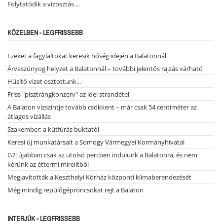
Folytatódik a vízosztás ...
KÖZELBEN - LEGFRISSEBB
Ezeket a fagylaltokat keresik hőség idején a Balatonnál
Árvaszúnyog helyzet a Balatonnál – további jelentős rajzás várható
Hűsítő vizet osztottunk...
Friss "pisztrángkonzerv" az idei strandétel
A Balaton vízszintje tovább csökkent – már csak 54 centiméter az
átlagos vízállás
Szakember: a kútfúrás buktatói
Keresi új munkatársait a Somogy Vármegyei Kormányhivatal
G7: újabban csak az utolsó percben indulunk a Balatonra, és nem
kérünk az éttermi mirelitből
Megjavították a Keszthelyi Kórház központi klímaberendezését
Még mindig repülőgéproncsokat rejt a Balaton
INTERJÚK - LEGFRISSEBB